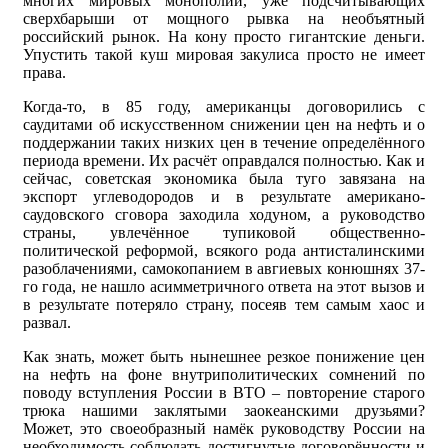
многих мировых монополий, уже подсчитывающих
сверхбарыши от мощного рывка на необъятный
российский рынок. На кону просто гигантские деньги.
Упустить такой куш мировая закулиса просто не имеет
права.
Когда-то, в 85 году, американцы договорились с
саудитами об искусственном снижении цен на нефть и о
поддержании таких низких цен в течение определённого
периода времени. Их расчёт оправдался полностью. Как и
сейчас, советская экономика была туго завязана на
экспорт углеводородов и в результате американо-
саудовского сговора заходила ходуном, а руководство
страны, увлечённое тупиковой общественно-
политической реформой, всякого рода антисталинскими
разоблачениями, самокопанием в авгиевых конюшнях 37-
го года, не нашло асимметричного ответа на этот вызов и
в результате потеряло страну, посеяв тем самым хаос и
развал.
Как знать, может быть нынешнее резкое понижение цен
на нефть на фоне внутриполитических сомнений по
поводу вступления России в ВТО – повторение старого
трюка нашими заклятыми заокеанскими друзьями?
Может, это своеобразный намёк руководству России на
необходимость соблюдать достигнутые договорённости и