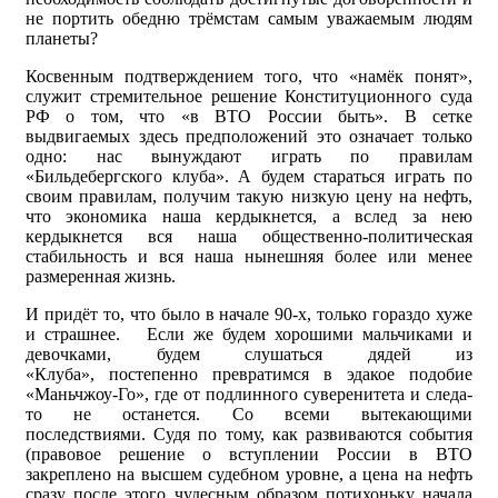
не портить обедню трёмстам самым уважаемым людям
планеты?
Косвенным подтверждением того, что «намёк понят»,
служит стремительное решение Конституционного суда
РФ о том, что «в ВТО России быть». В сетке
выдвигаемых здесь предположений это означает только
одно: нас вынуждают играть по правилам
«Бильдебергского клуба». А будем стараться играть по
своим правилам, получим такую низкую цену на нефть,
что экономика наша кердыкнется, а вслед за нею
кердыкнется вся наша общественно-политическая
стабильность и вся наша нынешняя более или менее
размеренная жизнь.
И придёт то, что было в начале 90-х, только гораздо хуже
и страшнее. Если же будем хорошими мальчиками и
девочками, будем слушаться дядей из
«Клуба», постепенно превратимся в эдакое подобие
«Маньчжоу-Го», где от подлинного суверенитета и следа-
то не останется. Со всеми вытекающими
последствиями. Судя по тому, как развиваются события
(правовое решение о вступлении России в ВТО
закреплено на высшем судебном уровне, а цена на нефть
сразу после этого чудесным образом потихоньку начала