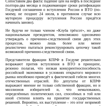
Сопоставим два факта: падение цен на нефть в последние
полтора-два месяца и поджимающие сроки ратификации
Госдумой соглашения о вступлении России в ВТО (по-
моему, не позднее 24 июля, в противном случае всю
муторную процедуру вступления России придётся
начинать заново).
Не будучи не только членом «Клуба трёхсот», но даже
национальным президентом, невозможно однозначно
утверждать о причинно-следственной связи двух этих
процессов, можно лишь более или менее
реалистично пытаться реконструировать цепочку такой
возможной причинно-следственной связи.
Представители фракции КПРФ в Госдуме решительно
возражают против вступления в ВТО в принципе,
резонно полагая, что низкая конкурентноспособность
российской экономики в условиях открытого мирового
рынка неизбежно приведёт к фактической гибели многих
отечественных отраслей. Но депутаты от КПРФ
выражают мнение не только собственной фракции, но и
миллионов избирателей и, что немаловажно,
определённых политических сил, способных в той или
иной степени влиять на принятие государственных
решений. Вероятно, их выступление – это итог незримой