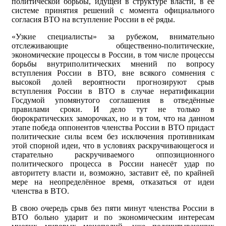
политической борьбы, идущей в структуре власти, в её
системе принятия решений с момента официального
согласия ВТО на вступление России в её ряды.
«Узкие специалисты» за рубежом, внимательно
отслеживающие общественно-политические,
экономические процессы в России, в том числе процессы
борьбы внутриполитических мнений по вопросу
вступления России в ВТО, вне всякого сомнения с
высокой долей вероятности прогнозируют срыв
вступления России в ВТО в случае нератификации
Госдумой упомянутого соглашения в отведённые
правилами сроки. И дело тут не только в
бюрократических заморочках, но и в том, что на данном
этапе победа оппонентов членства России в ВТО придаст
политические силы всем без исключения противникам
этой спорной идеи, что в условиях раскручивающегося и
старательно раскручиваемого оппозиционного
политического процесса в России нанесёт удар по
авторитету власти и, возможно, заставит её, по крайней
мере на неопределённое время, отказаться от идеи
членства в ВТО.
В свою очередь срыв без пяти минут членства России в
ВТО больно ударит и по экономическим интересам