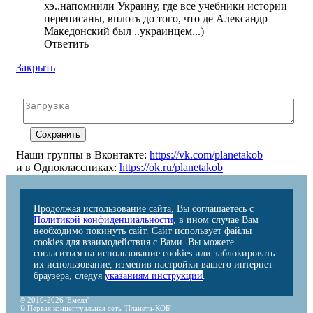
хэ..напомнили Украину, где все учебники истории
переписаны, вплоть до того, что де Александр
Македонский был ..украинцем...)
Ответить
Закрыть
Наши группы в Вконтакте:
https://vk.com/planetakob
и в Одноклассниках:
https://ok.ru/planetakob
Продолжая использование сайта, Вы соглашаетесь с
Политикой конфиденциальности
, в ином случае Вам
необходимо покинуть сайт. Сайт использует файлы
cookies для взаимодействия с Вами. Вы можете
согласиться на использование cookies или заблокировать
их использование, изменив настройки вашего интернет-
браузера, следуя
указаниям инструкции
.
© 2010-2026 'Емеля'
© Первая концептуальная сеть 'Планета-КОБ'