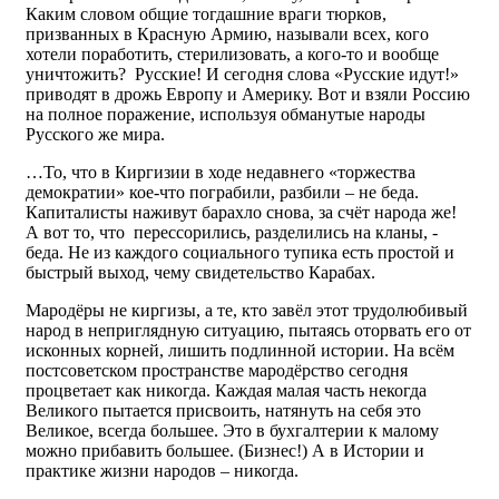
Каким словом общие тогдашние враги тюрков,
призванных в Красную Армию, называли всех, кого
хотели поработить, стерилизовать, а кого-то и вообще
уничтожить? Русские! И сегодня слова «Русские идут!»
приводят в дрожь Европу и Америку. Вот и взяли Россию
на полное поражение, используя обманутые народы
Русского же мира.
…То, что в Киргизии в ходе недавнего «торжества
демократии» кое-что пограбили, разбили – не беда.
Капиталисты наживут барахло снова, за счёт народа же!
А вот то, что перессорились, разделились на кланы, -
беда. Не из каждого социального тупика есть простой и
быстрый выход, чему свидетельство Карабах.
Мародёры не киргизы, а те, кто завёл этот трудолюбивый
народ в неприглядную ситуацию, пытаясь оторвать его от
исконных корней, лишить подлинной истории. На всём
постсоветском пространстве мародёрство сегодня
процветает как никогда. Каждая малая часть некогда
Великого пытается присвоить, натянуть на себя это
Великое, всегда большее. Это в бухгалтерии к малому
можно прибавить большее. (Бизнес!) А в Истории и
практике жизни народов – никогда.