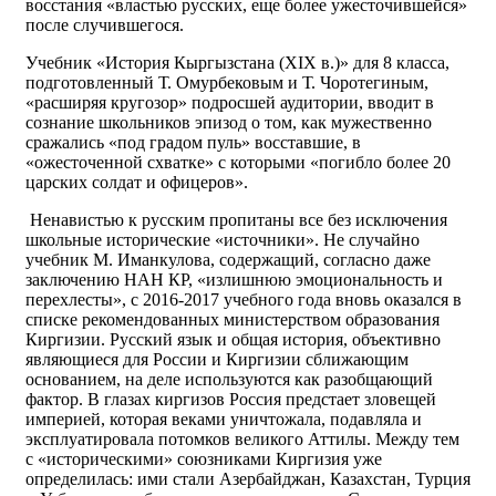
восстания «властью русских, еще более ужесточившейся»
после случившегося.
Учебник «История Кыргызстана (XIX в.)» для 8 класса,
подготовленный Т. Омурбековым и Т. Чоротегиным,
«расширяя кругозор» подросшей аудитории, вводит в
сознание школьников эпизод о том, как мужественно
сражались «под градом пуль» восставшие, в
«ожесточенной схватке» с которыми «погибло более 20
царских солдат и офицеров».
Ненавистью к русским пропитаны все без исключения
школьные исторические «источники». Не случайно
учебник М. Иманкулова, содержащий, согласно даже
заключению НАН КР, «излишнюю эмоциональность и
перехлесты», с 2016-2017 учебного года вновь оказался в
списке рекомендованных министерством образования
Киргизии. Русский язык и общая история, объективно
являющиеся для России и Киргизии сближающим
основанием, на деле используются как разобщающий
фактор. В глазах киргизов Россия предстает зловещей
империей, которая веками уничтожала, подавляла и
эксплуатировала потомков великого Аттилы. Между тем
с «историческими» союзниками Киргизия уже
определилась: ими стали Азербайджан, Казахстан, Турция