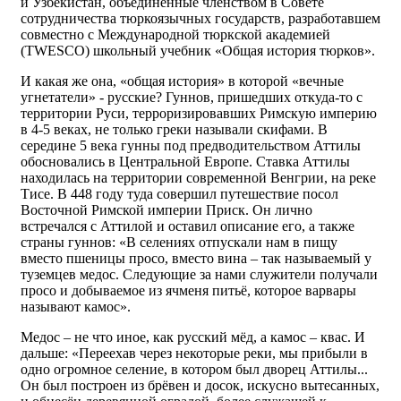
и Узбекистан, объединенные членством в Совете
сотрудничества тюркоязычных государств, разработавшем
совместно с Международной тюркской академией
(TWESCO) школьный учебник «Общая история тюрков».
И какая же она, «общая история» в которой «вечные
угнетатели» - русские? Гуннов, пришедших откуда-то с
территории Руси, терроризировавших Римскую империю
в 4-5 веках, не только греки называли скифами. В
середине 5 века гунны под предводительством Аттилы
обосновались в Центральной Европе. Ставка Аттилы
находилась на территории современной Венгрии, на реке
Тисе. В 448 году туда совершил путешествие посол
Восточной Римской империи Приск. Он лично
встречался с Аттилой и оставил описание его, а также
страны гуннов: «В селениях отпускали нам в пищу
вместо пшеницы просо, вместо вина – так называемый у
туземцев медос. Следующие за нами служители получали
просо и добываемое из ячменя питьё, которое варвары
называют камос».
Медос – не что иное, как русский мёд, а камос – квас. И
дальше: «Переехав через некоторые реки, мы прибыли в
одно огромное селение, в котором был дворец Аттилы...
Он был построен из брёвен и досок, искусно вытесанных,