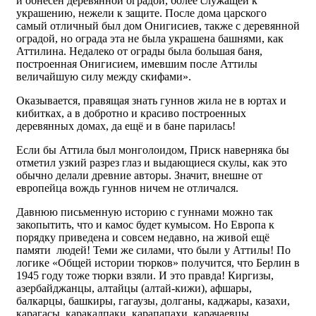
и обнесён деревянной оградой, более служащей к
украшению, нежели к защите. После дома царского
самый отличный был дом Онигисиев, также с деревянной
оградой, но ограда эта не была украшена башнями, как
Аттилина. Недалеко от ограды была большая баня,
построенная Онигисием, имевшим после Аттилы
величайшую силу между скифами».
Оказывается, правящая знать гуннов жила не в юртах и
кибитках, а в добротно и красиво построенных
деревянных домах, да ещё и в бане парилась!
Если бы Аттила был монголоидом, Приск наверняка бы
отметил узкий разрез глаз и выдающиеся скулы, как это
обычно делали древние авторы. Значит, внешне от
европейца вождь гуннов ничем не отличался.
Давнюю письменную историю с гуннами можно так
закопытить, что и камос будет кумысом. Но Европа к
порядку приведена и совсем недавно, на живой ещё
памяти людей! Теми же силами, что были у Аттилы! По
логике «Общей истории тюрков» получится, что Берлин в
1945 году тоже тюрки взяли. И это правда! Киргизы,
азербайджанцы, алтайцы (алтай-кижи), афшары,
балкарцы, башкиры, гагаузы, долганы, каджары, казахи,
карагасы, каракалпаки, карапапахи, карачаевцы,