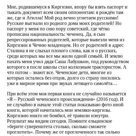
Мне, родившемуся в Киргизии, впору бы взять паспорт и
тыкать документ всем своим оппонентам: я рождён там
же, где и Атилла! Мой род вечно угнетаем русскими!
Русские выгнали из родного дома моих родителей! Но
паспорт у меня по сию пору советский, где чётко
прописана национальность: чеченец. Да, я сын
репрессированных родителей, которые вывезли меня из
Киргизии в Чечню младенцем. Но от родителей в адрес
Сталина я не слыхал плохого слова, как и о русских,
среди которых мы все мы жили одной семьёй. И землю
пахать меня учил дядя Саша Лабушкин, под руководством
которого я после школы стал колхозным трактористом. А
что потом – знают все. Чеченские дети, многие из
которых остались без отцов, долго со страху писились
уже в мирное время при звуках летящего самолёта…
При всём этом моя первая книга не случайно называется
«Я – Русский чеченского происхождения» (2016 год). И
не случайно в начале этой статьи показываю фото иной
книги, которой начитались мои земляки-киргизы.
Киргизию никто не бомбил, её травили изнутри.
Результат мы видим сегодня. Помните ельцинское
«берите суверенитета столько, сколько сможете
проглотить». Почему же от проглоченного так сильно