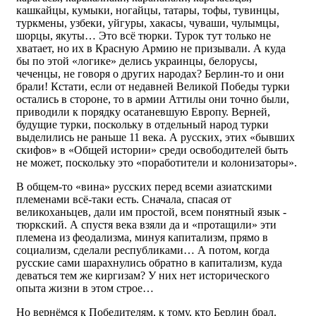
кашкайцы, кумыки, ногайцы, татары, тофы, тувинцы,
туркмены, узбеки, уйгуры, хакасы, чуваши, чулымцы,
шорцы, якуты… Это всё тюрки. Турок тут только не
хватает, но их в Красную Армию не призывали. А куда
бы по этой «логике» делись украинцы, белорусы,
чеченцы, не говоря о других народах? Берлин-то и они
брали! Кстати, если от недавней Великой Победы турки
остались в стороне, то в армии Аттилы они точно были,
приводили к порядку осатаневшую Европу. Верней,
будущие турки, поскольку в отдельный народ турки
выделились не раньше 11 века. А русских, этих «бывших
скифов» в «Общей истории» среди освободителей быть
не может, поскольку это «поработители и колонизаторы».
В общем-то «вина» русских перед всеми азиатскими
племенами всё-таки есть. Сначала, спасая от
великоханьцев, дали им простой, всем понятный язык -
тюркский. А спустя века взяли да и «протащили» эти
племена из феодализма, минуя капитализм, прямо в
социализм, сделали республиками… А потом, когда
русские сами шарахнулись обратно в капитализм, куда
деваться тем же киргизам? У них нет исторического
опыта жизни в этом строе…
Но вернёмся к Победителям, к тому, кто Берлин брал.