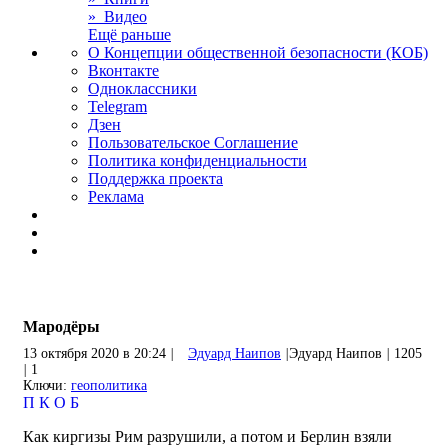
» Видео
Ещё раньше
О Концепции общественной безопасности (КОБ)
Вконтакте
Одноклассники
Telegram
Дзен
Пользовательское Соглашение
Политика конфиденциальности
Поддержка проекта
Реклама
Мародёры
13 октября 2020 в 20:24
|
Эдуард Наипов
|
Эдуард Наипов
|
1205
|
1
Ключи:
геополитика
П
К
О
Б
Как киргизы Рим разрушили, а потом и Берлин взяли