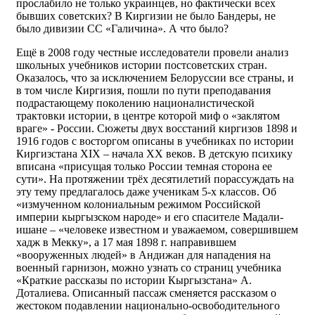
прослабило не только украинцев, но фактически всех
бывших советских? В Киргизии не было Бандеры, не
было дивизии СС «Галичина». А что было?
Ещё в 2008 году честные исследователи провели анализ
школьных учебников истории постсоветских стран.
Оказалось, что за исключением Белоруссии все страны, и
в том числе Киргизия, пошли по пути преподавания
подрастающему поколению националистической
трактовки истории, в центре которой миф о «заклятом
враге» - России. Сюжеты двух восстаний киргизов 1898 и
1916 годов с восторгом описаны в учебниках по истории
Киргизстана XIX – начала XX веков. В детскую психику
вписана «присущая только России темная сторона ее
сути». На протяжении трёх десятилетий порассуждать на
эту тему предлагалось даже ученикам 5-х классов. Об
«измученном колониальным режимом Российской
империи кыргызском народе» и его спасителе Мадали-
ишане – «человеке известном и уважаемом, совершившем
хадж в Мекку», а 17 мая 1898 г. направившем
«вооруженных людей» в Андижан для нападения на
военный гарнизон, можно узнать со страниц учебника
«Краткие рассказы по истории Кыргызстана» А.
Доталиева. Описанный пассаж сменяется рассказом о
жестоком подавлении национально-освободительного