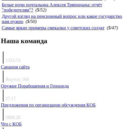
Белые ночи почтальона Алексея Тряпицына: отчёт
"победителям"?
(
5
/52)
Другой взгляд на пенсионный вопрос или какое государство
нам нужно
(
5
/50)
Самые яркие примеры смекалки у советских солдат
(
5
/47)
Наша команда
Агафонов
1333.74
Санация сайта
Каиргали
Якутск
|
166
Оружие Порабощения и Геноцида
Михаил Михайлович
27.17
Предложения по организации обсуждения КОБ
Люкин
5808.28
Что с КОБ