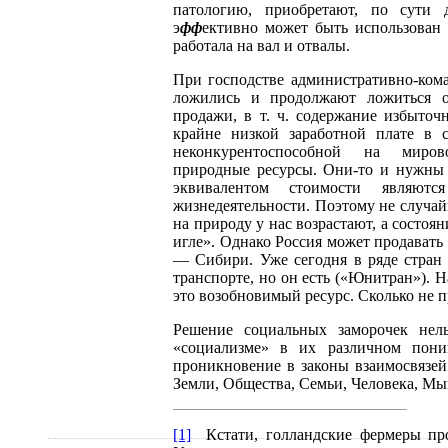
патологию, приобретают, по сути 
э
фф
ективно может быть использован 
работала на вал и отвалы.
При господстве административно-ком
ложились и продолжают ложиться о
продажи, в т. ч. содержание избыто
крайне низкой заработной плате в с
неконкурентоспособной на миро
природные ресурсы. Они-то и нужны 
эквивалентом стоимости являютс
жизнедеятельности. Поэтому не случай
на природу у нас возрастают, а состоя
игле». Однако Россия может продавать 
— Сибири. Уже сегодня в ряде стран
транспорте, но он есть («Юнитран»). Н
это возобновимый ресурс. Сколько не п
Решение социальных заморочек нел
«социализме» в их различном пони
проникновение в законы взаимосвязей
Земли, Общества, Семьи, Человека, Мы
[1]
Кстати, голландские фермеры про