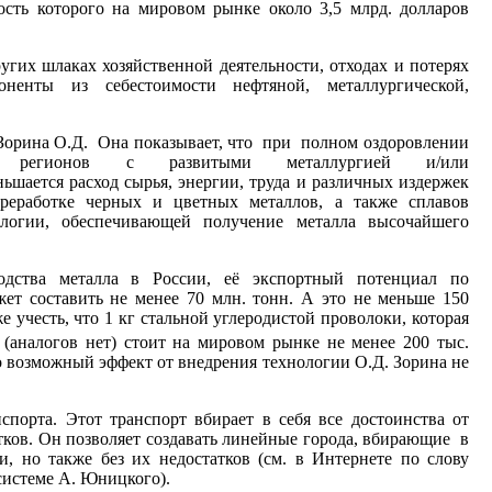
ость которого на мировом рынке около 3,5 млрд. долларов
гих шлаках хозяйственной деятельности, отходах и потерях
ненты из себестоимости нефтяной, металлургической,
.
Зорина О.Д. Она показывает, что при полном оздоровлении
й, регионов с развитыми металлургией и/или
ьшается расход сырья, энергии, труда и различных издержек
реработке черных и цветных металлов, а также сплавов
ологии, обеспечивающей получение металла высочайшего
одства металла в России, её экспортный потенциал по
ет составить не менее 70 млн. тонн. А это не меньше 150
 учесть, что 1 кг стальной углеродистой проволоки, которая
(аналогов нет) стоит на мировом рынке не менее 200 тыс.
то возможный эффект от внедрения технологии О.Д. Зорина не
спорта. Этот транспорт вбирает в себя все достоинства от
атков. Он позволяет создавать линейные города, вбирающие в
и, но также без их недостатков (см. в Интернете по слову
системе А. Юницкого).