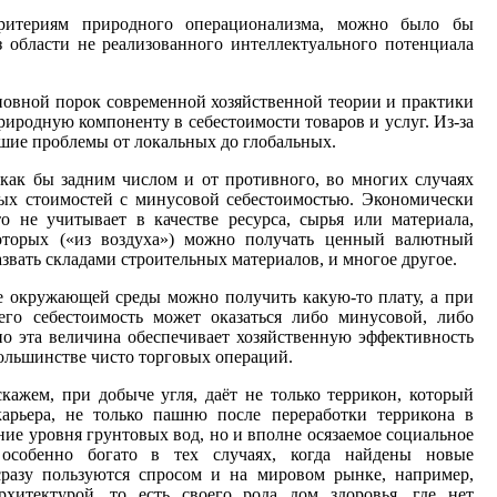
ритериям природного операционализма, можно было бы
з области не реализованного интеллектуального потенциала
новной порок современной хозяйственной теории и практики
риродную компоненту в себестоимости товаров и услуг. Из-за
йшие проблемы от локальных до глобальных.
как бы задним числом и от противного, во многих случаях
ных стоимостей с минусовой себестоимостью. Экономически
о не учитывает в качестве ресурса, сырья или материала,
оторых («из воздуха») можно получать ценный валютный
азвать складами строительных материалов, и многое другое.
ие окружающей среды можно получить какую-то плату, а при
его себестоимость может оказаться либо минусовой, либо
о эта величина обеспечивает хозяйственную эффективность
большинстве чисто торговых операций.
кажем, при добыче угля, даёт не только террикон, который
арьера, не только пашню после переработки террикона в
ние уровня грунтовых вод, но и вполне осязаемое социальное
особенно богато в тех случаях, когда найдены новые
сразу пользуются спросом и на мировом рынке, например,
хитектурой, то есть своего рода дом здоровья, где нет