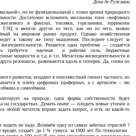
Дени де Ружэмон
альной», но не функциональной с точки зрения природного
ельности. Достаточно вспомнить миллионы тонн «нефтяных
сжигаемого в факелах, топляки, горельники, терриконы
ы ТЭЦ и многое другое из чего, как ни из чего, можно
обный на мировом рынке продукт. Однако хозяйственная
ведет к такому же типу мышления. Последнее следует за
жизнедеятельности. Решается одна проблема — создаётся
ять требуется научная и рабочая сила, бюджетные
енные мощности и т.д. и т.п. Метастазы жизнедеятельности и
уга резонансы, развиваются вдоль и поперек. Да, снова по
ного развития, впадают в повсеместный гипноз частного, но
ывается в плену цифровых (циферных, а с артиклем – лю
 обмана и самообмана.
азитирует на природе, одна форма собственности будет
тва на государствах. Думать иначе — плодить новые утопии и
сь любой читатель вправе задать вопрос, а есть ли какой-то
 ходить не надо. Возьмём одну из самых забитых отраслей ?
не вредят, создаёт до 1 % гумуса за 1000 лет. По технологии
я почти в 500 раз! И это при урожайности в несколько раз