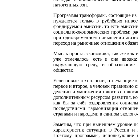
патогенных зон.
Программы трансформы, состоящие из т
нуждаются только в рублёвых инвес
фондируемой эмиссии, то есть эмиссии
социально-экономических проблем: р
при одновременном повышении жизнен
переход на рыночные отношения обязат
Мысль проста: экономика, так же как 
уже отмечалось, есть и она двояк
окружающую среду, и образование 
общество.
Если новые технологии, отвечающие к
первое и второе, а человек правильно 
делении и умножении плюсов с плюсами
дополнительным ресурсом развития, ко
как бы за счёт оздоровления социа
последствиями: гармонизация отноше
странами и народами в едином эколого
Заметим, что при нынешнем уровне по
характеристик ситуации в России и 
Поэтому программы, использующие в