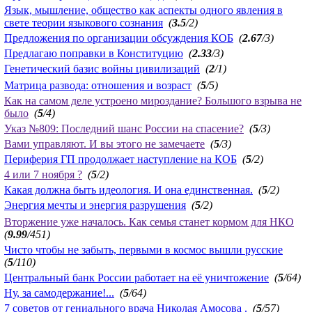
Язык, мышление, общество как аспекты одного явления в
свете теории языкового сознания
(
3.5
/2)
Предложения по организации обсуждения КОБ
(
2.67
/3)
Предлагаю поправки в Конституцию
(
2.33
/3)
Генетический базис войны цивилизаций
(
2
/1)
Матрица развода: отношения и возраст
(
5
/5)
Как на самом деле устроено мироздание? Большого взрыва не
было
(
5
/4)
Указ №809: Последний шанс России на спасение?
(
5
/3)
Вами управляют. И вы этого не замечаете
(
5
/3)
Периферия ГП продолжает наступление на КОБ
(
5
/2)
4 или 7 ноября ?
(
5
/2)
Какая должна быть идеология. И она единственная.
(
5
/2)
Энергия мечты и энергия разрушения
(
5
/2)
Вторжение уже началось. Как семья станет кормом для НКО
(
9.99
/451)
Чисто чтобы не забыть, первыми в космос вышли русские
(
5
/110)
Центральный банк России работает на её уничтожение
(
5
/64)
Ну, за самодержание!...
(
5
/64)
7 советов от гениального врача Николая Амосова .
(
5
/57)