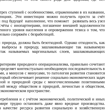
рех ступеней с особенностями, отраженными в их названии,
тициях. Эти инвестиции можно получить просто за счёт
 под будущеё наполнение, что поможет развязать весь узел
асчёты с инопартнерами, погашение внешней задолженности
ного уровня населения и опровержении тезиса о том, что
ельно сопряжён с безработицей.
и природа, должна быть безотходной. Однако отходность, как
а: выбросы в природу, зашлаковывающие так называемую
так называемых маргинальных слоев, зашлаковывающих
ритериям природного операционализма, правильно сочетают
определяет контекстуально необходимую последовательность в
, а минусов с минусами, то патология развития становится
торый обеспечивает решение социально-экономических задач
льной и природной среды с многочисленными позитивными
ний между обществом и природой, личностью и обществом,
-экономическом пространстве.
требления и с учётом экономической, политической и иных
мире трудно остановить даже явно вредные производства.
 качестве ресурса развития социальную и хозяйственную