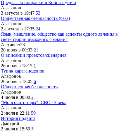
Предлагаю поправки в Конституцию
Агафонов
3 августа в 19:47
53
Общественная безопасность (база)
Агафонов
2 августа в 17:35
24
Язык, мышление, общество как аспекты одного явления в
свете теории языкового сознания
Alexander53
28 июля в 00:33
21
О вписании проектов/сценариев
Агафонов
26 июля в 18:15
1
Тупик караганодонов
Агафонов
26 июля в 18:05
6
Общественная безопасность
Агафонов
4 июля в 00:00
2
"Монголо-татары". СВО 13 века
Агафонов
2 июля в 22:11
50
История подвига
Дмитрий
2 июля в 15:50
5