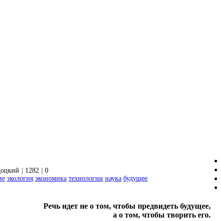
доцкий
|
1282
|
0
ие
экология
экономика
технологии
наука
будущее
Речь идет не о том, чтобы предвидеть будущее,
а о том, чтобы творить его.