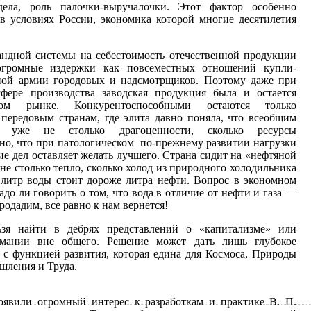
дела, роль палочки-выручалочки. Этот фактор особенно
в условиях России, экономика которой многие десятилетия
андной системы на себестоимость отечественной продукции
громные издержки как повсеместных отношений купли-
чной армии городовых и надсмотрщиков. Поэтому даже при
фере производства заводская продукция была и остается
вом рынке. Конкурентоспособными остаются только
передовым странам, где элита давно поняла, что всеобщим
я уже не столько драгоценности, сколько ресурсы
но, что при патологическом по-прежнему развитии нагрузки
ние дел оставляет желать лучшего. Страна сидит на «нефтяной
не столько тепло, сколько холод из природного холодильника
 литр воды стоит дороже литра нефти. Вопрос в экономном
адо ли говорить о том, что вода в отличие от нефти и газа —
родадим, все равно к нам вернется!
ьзя найти в дебрях представлений о «капитализме» или
мании вне общего. Решение может дать лишь глубокое
 с функцией развития, которая едина для Космоса, Природы
шления и Труда.
явили огромный интерес к разработкам и практике В. П.