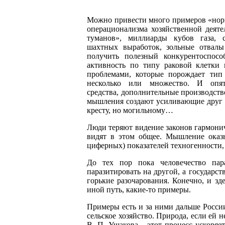
Можно привести много примеров «норм
операционализма хозяйственной деят
туманов», миллиарды кубов газа, 
шахтных выработок, зольные отвал
получить полезный конкурентоспос
активность по типу раковой клетки 
проблемами, которые порождает тип 
несколько или множество. И оп
средства, дополнительные производств
мышления создают усиливающие друг др
кресту, но могильному…
Люди теряют видение законов гармонич
видят в этом общее. Мышление оказ
циферных) показателей техногенности,
До тех пор пока человечество пар
паразитировать на другой, а государс
горькие разочарования. Конечно, и зде
иной путь, какие-то примеры.
Примеры есть и за ними дальше России
сельское хозяйство. Природа, если ей 
В. П. Ушакова этот процесс ускоряетс