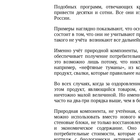
Подобных программ, отвечающих к
привести десятки и сотни. Все они и
России.
Примеры наглядно показывают, что ос
состоит в том, что они не учитывают п
такого не учёта возникают все дальне
Именно учёт природной компоненты, 
обеспечивает получение потребитель
это возможно лишь потому, что никт
например, «нефтяные туманы», из к
продукт, свалки, которые правильнее н
Во всех случаях, когда за оздоровлен
этом продукт, являющийся товаром, 
ничтожно малой величиной. Но именн
часто на два-три порядка выше, чем в 
Природная компонента, не учтённая, с
можно использовать вместо нового к
стеновые блоки, не только восстановле
и экономическое содержание. Оно 
потребительные стоимости, которые 
коттедж с биологически активной ар