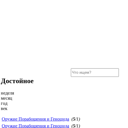
Достойное
неделя
месяц
год
век
Оружие Порабощения и Геноцида
(
5
/1)
Оружие Порабощения и Геноцида
(
5
/1)