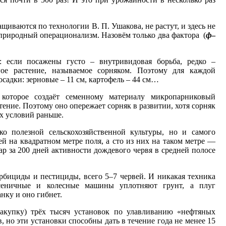
ащиваются по технологии В. П. Ушакова, не растут, и здесь не
 природный операционализм. Назовём только два фактора (
ф
–
 если посажены густо – внутривидовая борьба, редко –
гое растение, называемое сорняком. Поэтому для каждой
осадки: зерновые – 11 см, картофель – 44 см…
которое создаёт семенному материалу микропарниковый
стение. Поэтому оно опережает сорняк в развитии, хотя сорняк
их условий раньше.
о полезной сельскохозяйственной культуры, но и самого
ей на квадратном метре поля, а сто из них на таком метре —
тар за 200 дней активности дождевого червя в средней полосе
рбициды и пестициды, всего 5–7 червей. И никакая техника
усеничные и колесные машины уплотняют грунт, а плуг
нку и оно гибнет.
закупку) трёх тысяч установок по улавливанию «нефтяных
, но эти установки способны дать в течение года не менее 15