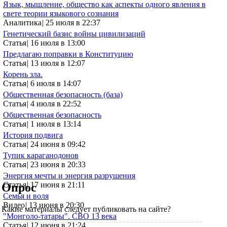
Язык, мышление, общество как аспекты одного явления в
свете теории языкового сознания
Аналитика
|
25 июля в 22:37
Генетический базис войны цивилизаций
Статья
|
16 июля в 13:00
Предлагаю поправки в Конституцию
Статья
|
13 июля в 12:07
Корень зла.
Статья
|
6 июля в 14:07
Общественная безопасность (база)
Статья
|
4 июля в 22:52
Общественная безопасность
Статья
|
1 июля в 13:14
История подвига
Статья
|
24 июня в 09:42
Тупик караганодонов
Статья
|
23 июня в 20:33
Энергия мечты и энергия разрушения
Статья
|
17 июня в 21:11
Опрос
Семья и воля
Видео
|
13 июня в 20:30
Какие материалы следует публиковать на сайте?
"Монголо-татары". СВО 13 века
Статья
|
12 июня в 21:24