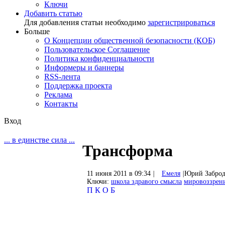
Ключи
Добавить статью
Для добавления статьи необходимо
зарегистрироваться
Больше
О Концепции общественной безопасности (КОБ)
Пользовательское Соглашение
Политика конфиденциальности
Информеры и баннеры
RSS-лента
Поддержка проекта
Реклама
Контакты
Вход
... в единстве сила ...
Трансформа
11 июня 2011 в 09:34
|
Емеля
|
Юрий Забро
Ключи:
школа здравого смысла
мировоззрен
П
К
О
Б