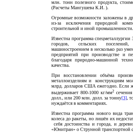
млн. тонн полезного продукта, стоим
(Расчеты Мангушева К.И. ).
Огромные возможности заложены в дру
из-за исключения природной компо
строительной и иной промышленности
Известна программа спецметаллургии 
городов, сельских поселени
машиностроением в несколько раз умен
предприятий при производстве и пе
благодаря природно-машинной техн
качества.
При восстановлении объёма произв
металлоизделиям и конструкциям мож
млрд. долларов США ежегодно. Если же
2
выдерживает 800-1000 кг/мм
сечения 
долл., или 200 млн. долл. за тонну
[3]
, 
нуждаётся в комментариях.
Известна программа нового вида тран
колеса до ракеты, но лишён их недост
себя достоинства и города, и деревн
«Юнитран» о Струнной транспортной 