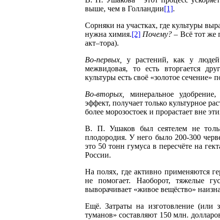
выше, чем в Голландии
[1]
.
Сорняки на участках, где культуры выр
нужна химия.
[2]
Почему?
– Всё тот же
акт–тора).
Во-первых,
у растений, как у людей:
межвидовая, то есть вторгается дру
культуры есть своё «золотое сечение» п
Во-вторых,
минеральное удобрение, 
эффект, получает только культурное ра
более морозостоек и прорастает вне эт
В. П. Ушаков был сеятелем не тольк
плодородия. У него было 200-300 черв
это 50 тонн гумуса в пересчёте на гек
России.
На полях, где активно применяются ге
не помогает. Наоборот, тяжелые г
выворачивает «живое вещёство» наизна
Ещё. Затраты на изготовление (или 
туманов» составляют 150 млн. долларов