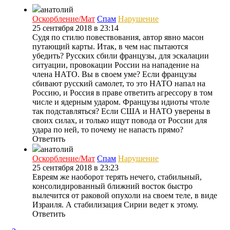
анатолий
Оскорбление/Мат
Спам
Нарушение
25 сентября 2018 в 23:14
Судя по стилю повествования, автор явно масон
путающий карты. Итак, в чем нас пытаются
убедить? Русских сбили французы, для эскалации
ситуации, провокации России на нападение на
члена НАТО. Вы в своем уме? Если французы
сбивают русский самолет, то это НАТО напал на
Россию, и Россия в праве ответить агрессору в том
числе и ядерным ударом. Французы идиоты чтоле
так подставляться? Если США и НАТО уверены в
своих силах, и только ищут повода от России для
удара по ней, то почему не напасть прямо?
Ответить
анатолий
Оскорбление/Мат
Спам
Нарушение
25 сентября 2018 в 23:23
Евреям же наоборот терять нечего, стабильный,
консолидированный ближний восток быстро
вылечится от раковой опухоли на своем теле, в виде
Израиля. А стабилизация Сирии ведет к этому.
Ответить