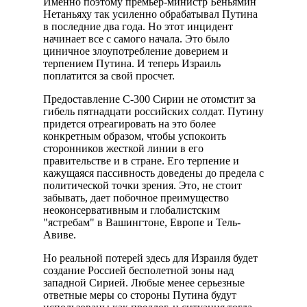
Именно поэтому премьер-министр Беньямин
Нетаньяху так усиленно обрабатывал Путина
в последние два года. Но этот инцидент
начинает все с самого начала. Это было
циничное злоупотребление доверием и
терпением Путина. И теперь Израиль
поплатится за свой просчет.
Предоставление С-300 Сирии не отомстит за
гибель пятнадцати российских солдат. Путину
придется отреагировать на это более
конкретным образом, чтобы успокоить
сторонников жесткой линии в его
правительстве и в стране. Его терпение и
кажущаяся пассивность доведены до предела с
политической точки зрения. Это, не стоит
забывать, дает побочное преимущество
неоконсервативным и глобалистским
"ястребам" в Вашингтоне, Европе и Тель-
Авиве.
Но реальной потерей здесь для Израиля будет
создание Россией бесполетной зоны над
западной Сирией. Любые менее серьезные
ответные меры со стороны Путина будут