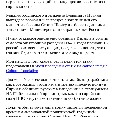
первоначальных реакций на атаку против российских и
сирийских сил.
Реакция российского президента Владимира Путина
выглядела робкой и шла вразрез с заявлениями его
министра обороны Сергея Шойгу и с более недавними
заявлениями Министерства иностранных дел России.
Путин отказался однозначно обвинить Израиль в сбитии
самолета электронной разведки Ил-20, когда погибли 15
российских военнослужащих, но дал ясно понять, что он
считает Израиль ответственным за атаку в целом.
Мои мысли о том, каковы были цели этой атаки,
представлены в
моей последней статье на сайте Strategic
Culture Foundation
.
Для меня было очевидно, что эта атака была разработана
как провокация, чтобы начать Третью мировую войну в
Сирии и обвинить русских в нападении на страну-члена
НАТО без реальной причины, так как это сирийские
силы ПВО несут ответственность за сбитие самолета.
Ложь, чтобы втянуть нас в войну, является проверенной
временем американской политической традицией,
говорим ли мы о Форт-Самтер, Перл-Харбор или о