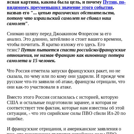
ясная картина, какова была цель, и почему
Путин, по-
видимому, преуменьшил значение этого события
,
назвав его "...
цепью трагических обстоятельств,
потому что израильский самолет не сбивал наш
самолет
"
.
Снимаю шляпу перед Джоакином Флоресом за его
анализ. Это длинно, затейливо и стоит вашего времени,
чтобы почитать. Я кратко изложу его здесь. Его
тезис?
Путин пытается спасти российско/французские
отношения, не назвав Францию как виновницу потери
самолета и 15 человек.
Что Россия отметила запуски французских ракет, но не
сказала, по чему или по кому они ударили. И прежде чем
русские что-то заявили об атаке, французы отрицали, что
они как-то участвовали в атаке.
Вместо этого Россия согласилась с историей, которую
США и остальные подготовили заранее, и которая не
соответствует тем фактам, которые нам известны об этой
ситуации, - что это сирийские силы ПВО сбили Ил-20 по
ошибке.
И французские отрицания, и американские заявления о