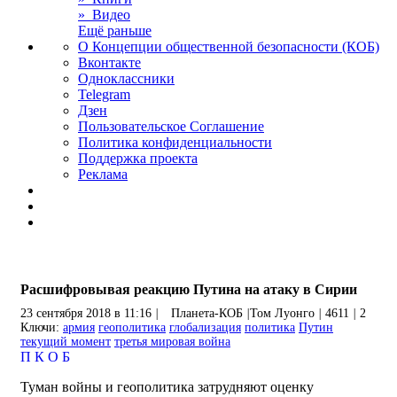
» Видео
Ещё раньше
О Концепции общественной безопасности (КОБ)
Вконтакте
Одноклассники
Telegram
Дзен
Пользовательское Соглашение
Политика конфиденциальности
Поддержка проекта
Реклама
Расшифровывая реакцию Путина на атаку в Сирии
23 сентября 2018 в 11:16
|
Планета-КОБ
|
Том Луонго
|
4611
|
2
Ключи:
армия
геополитика
глобализация
политика
Путин
текущий момент
третья мировая война
П
К
О
Б
Туман войны и геополитика затрудняют оценку