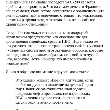
сценарий огня по своим посредством С-200 является
крайне маловероятным. Что на самом деле это Франция
сбила самолет, была готова согласиться с обвинением (что
она и сделала, заблаговременно отрицая, что участвовала
в этом) и разрушить то, что оставалось от российско/
французских отношений.
Теперь Россия может использовать отговорку об
израильском предательстве как обоснование для
дооснащения сирийских средств ПВО. Под предлогом
как раз того, что и вызвало трагическую гибель их солдат
- устарелых систем противовоздушной обороны, которые
не определили должным образом, кто свой, кто чужой.
Это, вероятно, ложь, но когда это имело значение в
геополитике?
И, как я обращаю внимание в другой моей статье...
Это худший кошмар Израиля. Ситуация, когда
любое воздушное нападение на цели в Сирии
будет являться самоубийственной задачей,
подрывая миф о превосходстве израильских
ВВС и меняя хрупкое соотношение сил в
Сирии окончательно против него.