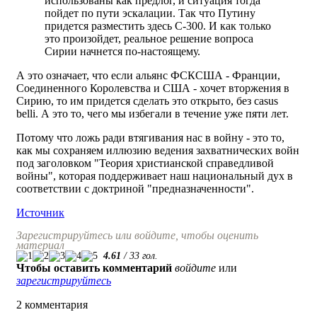
использованы как предлог, и ситуация тогда
пойдет по пути эскалации. Так что Путину
придется разместить здесь С-300. И как только
это произойдет, реальное решение вопроса
Сирии начнется по-настоящему.
А это означает, что если альянс ФСКСША - Франции,
Соединенного Королевства и США - хочет вторжения в
Сирию, то им придется сделать это открыто, без casus
belli. А это то, чего мы избегали в течение уже пяти лет.
Потому что ложь ради втягивания нас в войну - это то,
как мы сохраняем иллюзию ведения захватнических войн
под заголовком "Теория христианской справедливой
войны", которая поддерживает наш национальный дух в
соответствии с доктриной "предназначенности".
Источник
Зарегистрируйтесь или войдите, чтобы оценить
материал
4.61
/
33
гол.
Чтобы оставить комментарий
войдите
или
зарегистрируйтесь
2 комментария