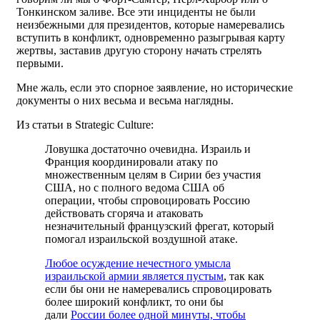
Тонкинском заливе. Все эти инциденты не были
неизбежными для президентов, которые намеревались
вступить в конфликт, одновременно разыгрывая карту
жертвы, заставив другую сторону начать стрелять
первыми.
Мне жаль, если это спорное заявление, но исторические
документы о них весьма и весьма наглядны.
Из статьи в Strategic Culture:
Ловушка достаточно очевидна. Израиль и
Франция координировали атаку по
множественным целям в Сирии без участия
США, но с полного ведома США об
операции, чтобы спровоцировать Россию
действовать сгоряча и атаковать
незначительный французский фрегат, который
помогал израильской воздушной атаке.
Любое осуждение нечестного умысла
израильской армии является пустым
, так как
если бы они не намеревались спровоцировать
более широкий конфликт, то они бы
дали
России более одной минуты, чтобы