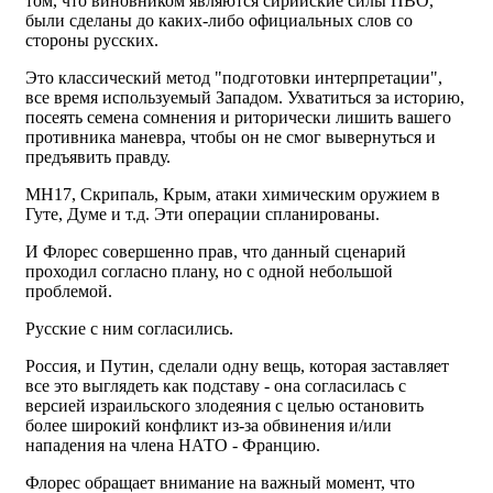
том, что виновником являются сирийские силы ПВО,
были сделаны до каких-либо официальных слов со
стороны русских.
Это классический метод "подготовки интерпретации",
все время используемый Западом. Ухватиться за историю,
посеять семена сомнения и риторически лишить вашего
противника маневра, чтобы он не смог вывернуться и
предъявить правду.
МН17, Скрипаль, Крым, атаки химическим оружием в
Гуте, Думе и т.д. Эти операции спланированы.
И Флорес совершенно прав, что данный сценарий
проходил согласно плану, но с одной небольшой
проблемой.
Русские с ним согласились.
Россия, и Путин, сделали одну вещь, которая заставляет
все это выглядеть как подставу - она согласилась с
версией израильского злодеяния с целью остановить
более широкий конфликт из-за обвинения и/или
нападения на члена НАТО - Францию.
Флорес обращает внимание на важный момент, что