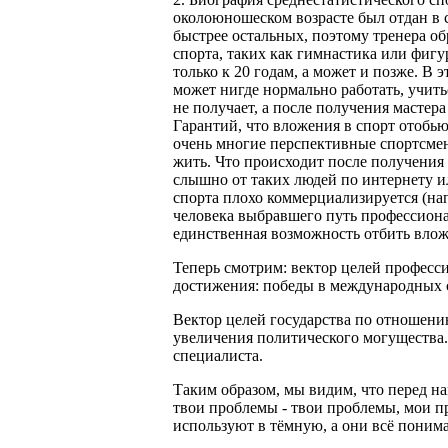
околоюношеском возрасте был отдан в с
быстрее остальных, поэтому тренера об
спорта, таких как гимнастика или фигу
только к 20 годам, а может и позже. В э
может нигде нормально работать, учить
не получает, а после получения мастер
Гарантий, что вложения в спорт отобью
очень многие перспективные спортсмены
жить. Что происходит после получения 
слышно от таких людей по интернету ил
спорта плохо коммерциализируется (на
человека выбравшего путь профессиона
единственная возможность отбить влож
Теперь смотрим: вектор целей професси
достижения: победы в международных 
Вектор целей государства по отношени
увеличения политического могущества.
специалиста.
Таким образом, мы видим, что перед на
твои проблемы - твои проблемы, мои п
используют в тёмную, а они всё поним