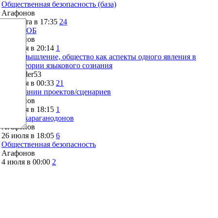
Общественная безопасность (база)
Агафонов
2 августа в 17:35
24
Что с КОБ
Агафонов
28 июля в 20:14
1
Язык, мышление, общество как аспекты одного явления в
свете теории языкового сознания
Alexander53
28 июля в 00:33
21
О вписании проектов/сценариев
Агафонов
26 июля в 18:15
1
Тупик караганодонов
Агафонов
26 июля в 18:05
6
Общественная безопасность
Агафонов
4 июля в 00:00
2