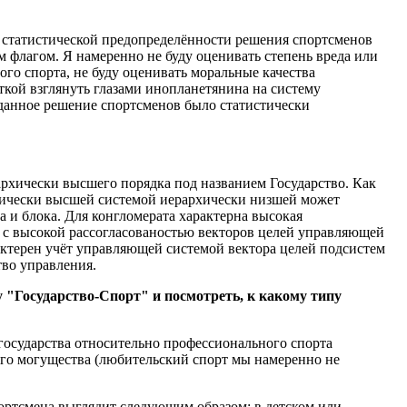
ос статистической предопределённости решения спортсменов
 флагом. Я намеренно не буду оценивать степень вреда или
го спорта, не буду оценивать моральные качества
ткой взглянуть глазами инопланетянина на систему
 данное решение спортсменов было статистически
архически высшего порядка под названием Государство. Как
хически высшей системой иерархически низшей может
а и блока. Для конгломерата характерна высокая
я с высокой рассогласованостью векторов целей управляющей
актерен учёт управляющей системой вектора целей подсистем
тво управления.
 "Государство-Спорт" и посмотреть, к какому типу
государства относительно профессионального спорта
оего могущества (любительский спорт мы намеренно не
портсмена выглядит следующим образом: в детском или