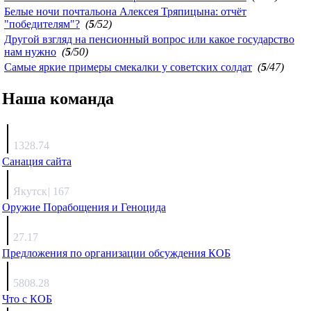
Белые ночи почтальона Алексея Тряпицына: отчёт
"победителям"?
(
5
/52)
Другой взгляд на пенсионный вопрос или какое государство
нам нужно
(
5
/50)
Самые яркие примеры смекалки у советских солдат
(
5
/47)
Наша команда
Агафонов
1328.74
Санация сайта
Каиргали
Якутск
|
167
Оружие Порабощения и Геноцида
Михаил Михайлович
27.17
Предложения по организации обсуждения КОБ
Люкин
5808.28
Что с КОБ