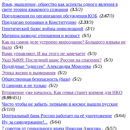
Язык, мышление, общество как аспекты одного явления в
свете теории языкового сознания
(
3.5
/2)
Предложения по организации обсуждения КОБ
(
2.67
/3)
Предлагаю поправки в Конституцию
(
2.33
/3)
Генетический базис войны цивилизаций
(
2
/1)
Матрица развода: отношения и возраст
(
5
/5)
Как на самом деле устроено мироздание? Большого взрыва не
было
(
5
/4)
Вами управляют. И вы этого не замечаете
(
5
/3)
Указ №809: Последний шанс России на спасение?
(
5
/3)
Подлёдные "одиссеи" Александра Моисеева
(
5
/2)
Этика жизни и вымирания
(
5
/2)
Общественная безопасность (база)
(
5
/2)
О санциях и не только
(
5
/2)
Вторжение уже началось. Как семья станет кормом для НКО
(
9.99
/451)
Чисто чтобы не забыть, первыми в космос вышли русские
(
5
/110)
Центральный банк России работает на её уничтожение
(
5
/64)
Ну, за самодержание!...
(
5
/64)
7 советов от гениального врача Николая Амосова .
(
5
/57)