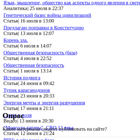
Язык, мышление, общество как аспекты одного явления в свет
Аналитика
|
25 июля в 22:37
Генетический базис войны цивилизаций
Статья
|
16 июля в 13:00
Предлагаю поправки в Конституцию
Статья
|
13 июля в 12:07
Корень зла.
Статья
|
6 июля в 14:07
Общественная безопасность (база)
Статья
|
4 июля в 22:52
Общественная безопасность
Статья
|
1 июля в 13:14
История подвига
Статья
|
24 июня в 09:42
Тупик караганодонов
Статья
|
23 июня в 20:33
Энергия мечты и энергия разрушения
Статья
|
17 июня в 21:11
Опрос
Семья и воля
Видео
|
13 июня в 20:30
"Монголо-татары". СВО 13 века
Какие материалы следует публиковать на сайте?
Статья
|
12 июня в 21:24