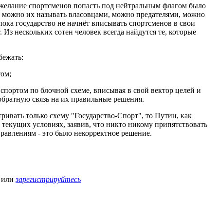
 желание спортсменов попасть под нейтральным флагом было
т можно их называть власовцами, можно предателями, можно
 пока государство не начнёт вписывать спортсменов в свои
. Из нескольких сотен человек всегда найдутся те, которые
бежать:
том;
 спортом по блочной схеме, вписывая в свой вектор целей и
братную связь на их правильные решения.
тривать только схему "Государство-Спорт", то Путин, как
 текущих условиях, заявив, что никто никому припятствовать
аправлениям - это было некорректное решение.
или
зарегистрируйтесь