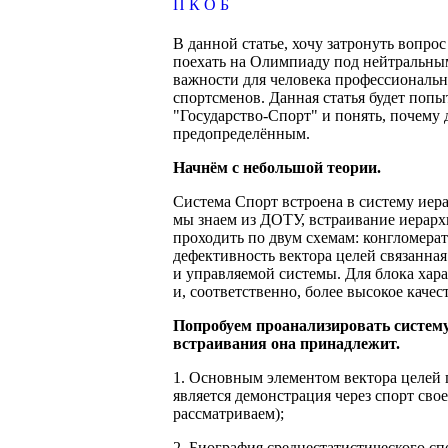
П
К
О
Б
В данной статье, хочу затронуть вопр
поехать на Олимпиаду под нейтральным
важности для человека профессионально
спортсменов. Данная статья будет попы
"Государство-Спорт" и понять, почему
предопределённым.
Начнём с небольшой теории.
Система Спорт встроена в систему иер
мы знаем из ДОТУ, встраивание иерар
проходить по двум схемам: конгломерат
дефективность вектора целей связанна
и управляемой системы. Для блока хар
и, соответственно, более высокое качес
Попробуем проанализировать систему
встраивания она принадлежит.
1. Основным элементом вектора целей 
является демонстрация через спорт св
рассматриваем);
2. Биография среднестатистического с