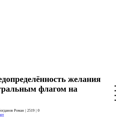
едопределённость желания
тральным флагом на
Богданов Роман
|
2519
|
0
орт