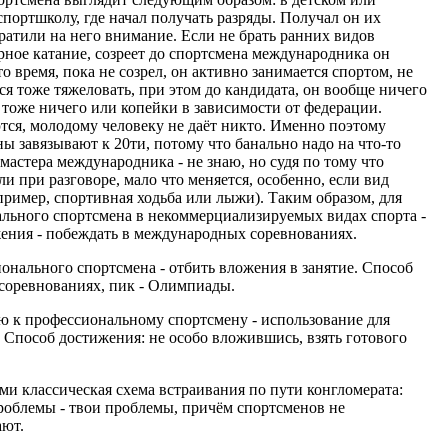
портшколу, где начал получать разряды. Получал он их
ратили на него внимание. Если не брать ранних видов
рное катание, созреет до спортсмена международника он
то время, пока не созрел, он активно занимается спортом, не
ся тоже тяжеловать, при этом до кандидата, он вообще ничего
а тоже ничего или копейки в зависимости от федерации.
тся, молодому человеку не даёт никто. Именно поэтому
 завязывают к 20ти, потому что банально надо на что-то
мастера международника - не знаю, но судя по тому что
и при разговоре, мало что меняется, особенно, если вид
пример, спортивная ходьба или лыжи). Таким образом, для
льного спортсмена в некоммерциализируемых видах спорта -
ения - побеждать в международных соревнованиях.
онального спортсмена - отбить вложения в занятие. Способ
соревнованиях, пик - Олимпиады.
ю к профессиональному спортсмену - использование для
 Способ достижения: не особо вложившись, взять готового
ми классическая схема встраивания по пути конгломерата:
роблемы - твои проблемы, причём спортсменов не
ают.