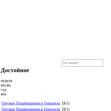
Достойное
неделя
месяц
год
век
Оружие Порабощения и Геноцида
(
5
/1)
Оружие Порабощения и Геноцида
(
5
/1)