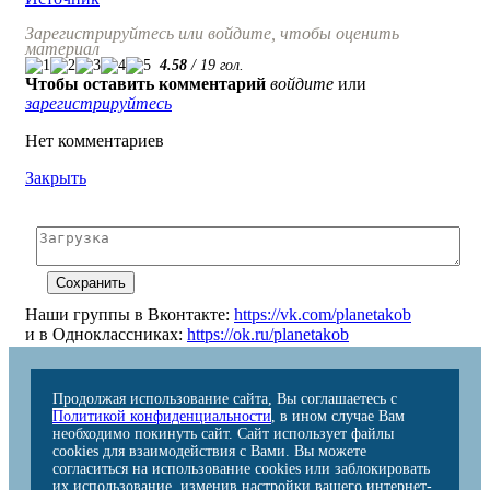
Зарегистрируйтесь или войдите, чтобы оценить
материал
4.58
/
19
гол.
Чтобы оставить комментарий
войдите
или
зарегистрируйтесь
Нет комментариев
Закрыть
Наши группы в Вконтакте:
https://vk.com/planetakob
и в Одноклассниках:
https://ok.ru/planetakob
Продолжая использование сайта, Вы соглашаетесь с
Политикой конфиденциальности
, в ином случае Вам
необходимо покинуть сайт. Сайт использует файлы
cookies для взаимодействия с Вами. Вы можете
согласиться на использование cookies или заблокировать
их использование, изменив настройки вашего интернет-