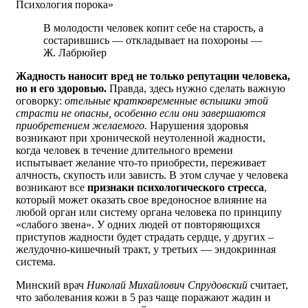
Психология порока»
В молодости человек копит себе на старость, а
состарившись — откладывает на похороны —
Ж. Лабрюйер
Жадность наносит вред не только репутации человека,
но и его здоровью.
Правда, здесь нужно сделать важную
оговорку:
отельные кратковременные вспышки этой
страсти не опасны, особенно если они завершаются
приобретением желаемого.
Нарушения здоровья
возникают при хронической неутоленной жадности,
когда человек в течение длительного времени
испытывает желание что-то приобрести, переживает
алчность, скупость или зависть. В этом случае у человека
возникают все
признаки психологического стресса
,
который может оказать свое вредоносное влияние на
любой орган или систему органа человека по принципу
«слабого звена». У одних людей от повторяющихся
приступов жадности будет страдать сердце, у других –
желудочно-кишечный тракт, у третьих — эндокринная
система.
Минский врач
Николай Михайлович Спрудовский
считает,
что заболевания кожи в 5 раз чаще поражают жадин и