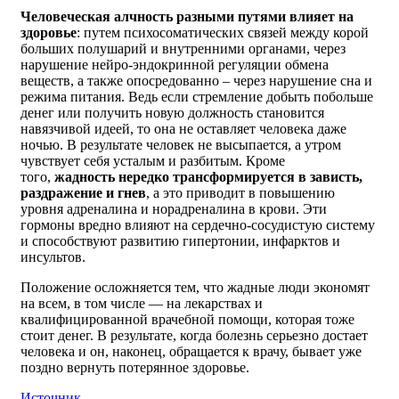
Человеческая алчность разными путями влияет на
здоровье
: путем психосоматических связей между корой
больших полушарий и внутренними органами, через
нарушение нейро-эндокринной регуляции обмена
веществ, а также опосредованно – через нарушение сна и
режима питания. Ведь если стремление добыть побольше
денег или получить новую должность становится
навязчивой идеей, то она не оставляет человека даже
ночью. В результате человек не высыпается, а утром
чувствует себя усталым и разбитым. Кроме
того,
жадность нередко трансформируется в зависть,
раздражение и гнев
, а это приводит в повышению
уровня адреналина и норадреналина в крови. Эти
гормоны вредно влияют на сердечно-сосудистую систему
и способствуют развитию гипертонии, инфарктов и
инсультов.
Положение осложняется тем, что жадные люди экономят
на всем, в том числе — на лекарствах и
квалифицированной врачебной помощи, которая тоже
стоит денег. В результате, когда болезнь серьезно достает
человека и он, наконец, обращается к врачу, бывает уже
поздно вернуть потерянное здоровье.
Источник