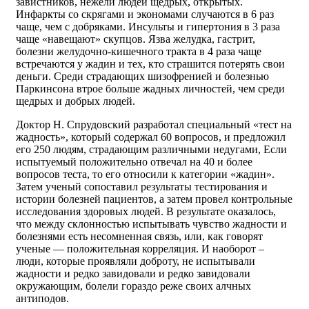
завистников, нежели людей щедрых, открытых.
Инфаркты со скрягами и экономами случаются в 6 раз
чаще, чем с добряками. Инсульты и гипертония в 3 раза
чаще «навещают» скупцов. Язва желудка, гастрит,
болезни желудочно-кишечного тракта в 4 раза чаще
встречаются у жадин и тех, кто страшится потерять свои
деньги. Среди страдающих шизофренией и болезнью
Паркинсона втрое больше жадных личностей, чем среди
щедрых и добрых людей.
Доктор Н. Спрудовский разработал специальный «тест на
жадность», который содержал 60 вопросов, и предложил
его 250 людям, страдающим различными недугами, Если
испытуемый положительно отвечал на 40 и более
вопросов теста, то его относили к категории «жадин».
Затем ученый сопоставил результаты тестирования и
истории болезней пациентов, а затем провел контрольные
исследования здоровых людей. В результате оказалось,
что между склонностью испытывать чувство жадности и
болезнями есть несомненная связь, или, как говорят
ученые — положительная корреляция. И наоборот –
люди, которые проявляли доброту, не испытывали
жадности и редко завидовали и редко завидовали
окружающим, болели гораздо реже своих алчных
антиподов.