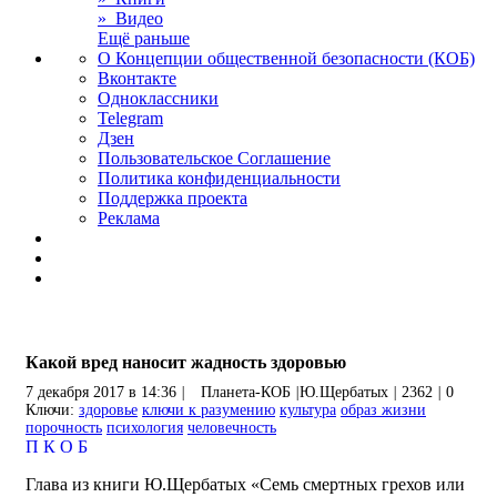
» Видео
Ещё раньше
О Концепции общественной безопасности (КОБ)
Вконтакте
Одноклассники
Telegram
Дзен
Пользовательское Соглашение
Политика конфиденциальности
Поддержка проекта
Реклама
Какой вред наносит жадность здоровью
7 декабря 2017 в 14:36
|
Планета-КОБ
|
Ю.Щербатых
|
2362
|
0
Ключи:
здоровье
ключи к разумению
культура
образ жизни
порочность
психология
человечность
П
К
О
Б
Глава из книги Ю.Щербатых «Семь смертных грехов или