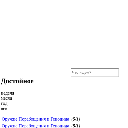
Достойное
неделя
месяц
год
век
Оружие Порабощения и Геноцида
(
5
/1)
Оружие Порабощения и Геноцида
(
5
/1)