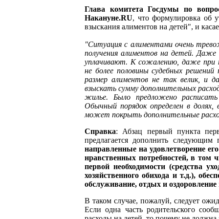
Глава комитета Госдумы по вопро
Накануне.RU
, что формулировка об 
взыскания алиментов на детей", и каса
"Ситуация с алиментами очень трево
получения алиментов на детей. Даже 
уплачивают. К сожалению, даже при 
не более половины судебных решений 
размер алиментов не так велик, и 
взыскать сумму дополнительных расходо
жилье. Было предложено расписать
Обычный порядок определен в долях, 
может покрыть дополнительные расхо
Справка
: Абзац первый пункта пер
предлагается дополнить следующим
направленные на удовлетворение его
нравственных потребностей, в том ч
первой необходимости (средства ух
хозяйственного обихода и т.д.), обе
обслуживание, отдых и оздоровление и
В таком случае, пожалуй, следует ожи
Если одна часть родительского сообщ
расходы на детей, то почему не должна 