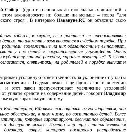
ый Собор"
(одно из основных антиювенальных движений в
этом законопроекте ни больше ни меньше – повод "для
еского строя". В интервью
Накануне.RU
он объяснил свою
ного кодекса, в случае, если родители не предоставляют
 детям, то алименты взыскиваются в судебном порядке. При
и родители возложенные на них обязанности не выполняют,
ымать у них детей в государственные учреждения. Очень
государству лишние расходы, спросят некоторые? Так вот:
озлагаются, опять-таки, на родителей в порядке выплаты
атривает уголовную ответственность за уклонение от уплаты
рассмотрении в Госдуме лежит еще один закон о внесении
и этот закон предусматривает увеличение уголовной
е от уплаты средств на содержание детей, говорит
Владимир
серьезную карательную систему.
но Конституции, РФ является социальным государством, она
ное обеспечение, в том числе, по воспитанию детей. Более
нституции, которые гарантируют: бесплатное образование,
ие и доступное жилье. Именно эти три статьи являются
 договора, вокруг которого построено распределение