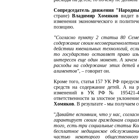
Сопредседатель движения "Народн
стране)
Владимир Хомяков
видит в 
изменения экономического и политич
позицию.
"Согласно пункту 2 статьи 80 Семей
содержание своим несовершеннолетним
действии ювенальных технологий, есл
то государство оставляет право из
интересен еще один момент. А зачем 
расходы на содержание этих детей в
алиментов"
, – говорит он.
Кроме того, статья 157 УК РФ предусм
средств на содержание детей. А на 
изменений в УК РФ № 195421-4, 
ответственности за злостное уклонени
Хомяков
. В результате - мы получаем 
"
Давайте вспомним, что у нас, соглас
гарантирует своим гражданам социаль
того, есть три социальные статьи Ко
бесплатное медицинское обслуживан
частью некоторого общественного