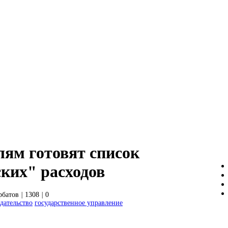
лям готовят список
ских" расходов
рбатов
|
1308
|
0
дательство
государственное управление