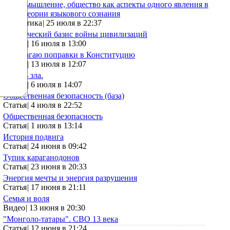
Язык, мышление, общество как аспекты одного явления в
свете теории языкового сознания
Аналитика
|
25 июля в 22:37
Генетический базис войны цивилизаций
Статья
|
16 июля в 13:00
Предлагаю поправки в Конституцию
Статья
|
13 июля в 12:07
Корень зла.
Статья
|
6 июля в 14:07
Общественная безопасность (база)
Статья
|
4 июля в 22:52
Общественная безопасность
Статья
|
1 июля в 13:14
История подвига
Статья
|
24 июня в 09:42
Тупик караганодонов
Статья
|
23 июня в 20:33
Энергия мечты и энергия разрушения
Статья
|
17 июня в 21:11
Семья и воля
Видео
|
13 июня в 20:30
"Монголо-татары". СВО 13 века
Статья
|
12 июня в 21:24