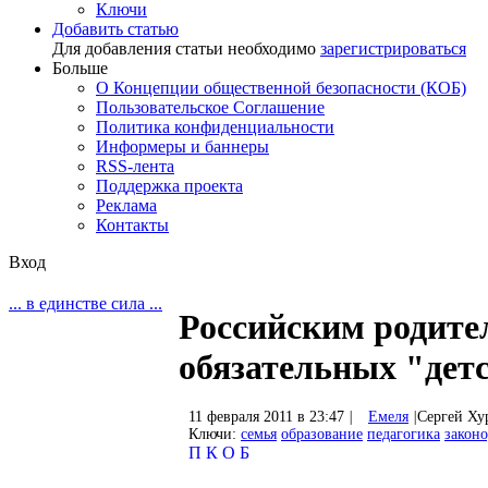
Ключи
Добавить статью
Для добавления статьи необходимо
зарегистрироваться
Больше
О Концепции общественной безопасности (КОБ)
Пользовательское Соглашение
Политика конфиденциальности
Информеры и баннеры
RSS-лента
Поддержка проекта
Реклама
Контакты
Вход
... в единстве сила ...
Российским родите
обязательных "дет
11 февраля 2011 в 23:47
|
Емеля
|
Cергей Ху
Ключи:
семья
образование
педагогика
законо
П
К
О
Б