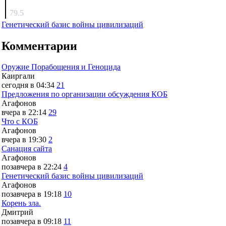
surov
79.5
Генетический базис войны цивилизаций
Комментарии
Оружие Порабощения и Геноцида
Каиргали
сегодня в 04:34
21
Предложения по организации обсуждения КОБ
Агафонов
вчера в 22:14
29
Что с КОБ
Агафонов
вчера в 19:30
2
Санация сайта
Агафонов
позавчера в 22:24
4
Генетический базис войны цивилизаций
Агафонов
позавчера в 19:18
10
Корень зла.
Дмитрий
позавчера в 09:18
11