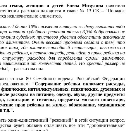
сам семьи, женщин и детей Елена Мизулина
пояснила
уточнении расходов находится в главе № 13 СК – "Порядок
ется исключительно алиментов.
жная. Где-то 10% населения втянуто в сферу выплаты либо
при наличии судебного решения только 3,3% добровольно их
помощи судебных приставов удается обеспечить исполнение
по алиментам. Очень весомая проблема связана с тем, что
даже там, где платежеспособный плательщик, невозможно
в на ребенка, в первую очередь, речь идет о праве ребенка на
 структуру расходов для определения суммы алиментов.
в зависимости от количества детей. Но средний размер не
ды",
– рассказала она.
вого статьи 80 Семейного кодекса Российской Федерации
 предложением:
"Содержание ребенка включает расходы,
 физических, интеллектуальных, психических, духовных и
исле расходы на питание, одежду, обувь, другие предметы
ода, санитарии и гигиены, предметы мягкого инвентаря,
спечение прав ребенка на жилье, образование, медицинское
 т.д.".
дать один-единственный "резонный" в этой ситуации вопрос.
ества будет обязана оплачивать все эти "дополнительные"
это делать другая часть?