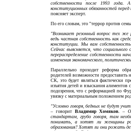
собственности после 1993 года. 
конституционных обязанностей перед 
поясняет эксперт.
По его словам, это "террор против семь
"Возникает резонный вопрос тех же 
ведь частная собственность как сре
конституции. Мы вам собственность 
Сейчас выясняется, что социального 
перераспределение собственности нача
изменения экономического, политическо
Параллельно проходит реформа обра
родителей возможности предоставить н
СК, это будет являться фактически пр
изъятия детей и взыскания алиментов с
подозрения, что с реформацией по Фур
увязку с материальным положением род
"Условно говоря, бедных не будут учи
–
говорит
Владимир Хомяков
. – О
стандартам, грубо говоря, там необ
понимать, а хотят ли женщины ро
образования? Хотят ли они рожать дет