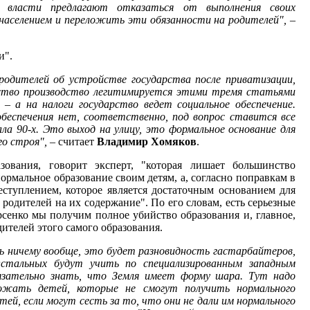
А власти предлагают отказаться от выполнения своих
населением и переложить эти обязанности на родителей",
–
и".
родителей об устройстве государства после приватизации,
дство производство легитимируется этими тремя статьями
– а на налоги государство ведет социальное обеспечение.
обеспечения нет, соответственно, под вопрос ставится все
ла 90-х. Это выход на улицу, это формальное основание для
го строя",
– считает
Владимир Хомяков
.
зования, говорит эксперт, "которая лишает большинство
ормальное образование своим детям, а, согласно поправкам в
еступлением, которое является достаточным основанием для
 родителей на их содержание". По его словам, есть серьезные
сенко мы получим полное убийство образования и, главное,
ителей этого самого образования.
ть ничему вообще, это будет разновидность гастарбайтеров,
стальных будут учить по специализированным западным
язательно знать, что Земля имеет форму шара. Тут надо
жать детей, которые не смогут получить нормального
ей, если могут сесть за то, что они не дали им нормального