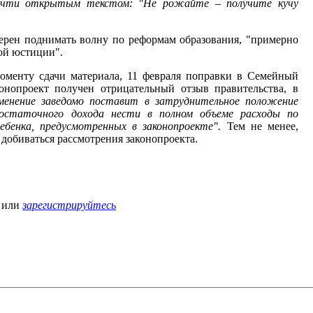
очти открытым текстом: "Не рожайте – получите кучу
ерен поднимать волну по реформам образования, "примерно
ой юстиции".
оменту сдачи материала, 11 февраля поправки в Семейный
конопроект получен отрицательный отзыв правительства, в
менение заведомо поставит в затруднительное положение
достаточного дохода нести в полном объеме расходы по
ебенка, предусмотренных в законопроекте".
Тем не менее,
 добиваться рассмотрения законопроекта.
или
зарегистрируйтесь