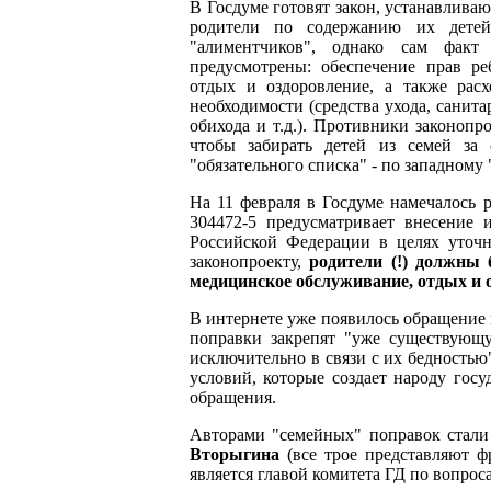
В Госдуме готовят закон, устанавлива
родители по содержанию их детей
"алиментчиков", однако сам факт
предусмотрены: обеспечение прав ре
отдых и оздоровление, а также расх
необходимости (средства ухода, санит
обихода и т.д.). Противники законопр
чтобы забирать детей из семей за
"обязательного списка" - по западному 
На 11 февраля в Госдуме намечалось 
304472-5 предусматривает внесение 
Российской Федерации в целях уточн
законопроекту,
родители (!) должны 
медицинское обслуживание, отдых и о
В интернете уже появилось обращение 
поправки закрепят "уже существующу
исключительно в связи с их бедностью"
условий, которые создает народу госу
обращения.
Авторами "семейных" поправок стал
Вторыгина
(все трое представляют 
является главой комитета ГД по вопрос