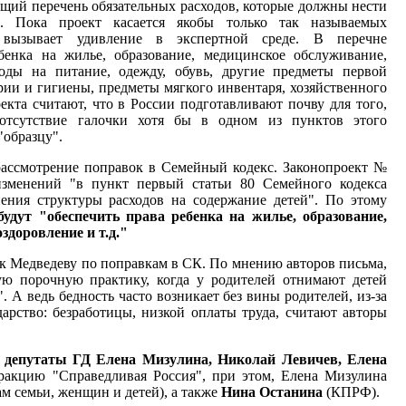
ющий перечень обязательных расходов, которые должны нести
. Пока проект касается якобы только так называемых
 вызывает удивление в экспертной среде. В перечне
бенка на жилье, образование, медицинское обслуживание,
оды на питание, одежду, обувь, другие предметы первой
арии и гигиены, предметы мягкого инвентаря, хозяйственного
оекта считают, что в России подготавливают почву для того,
 отсутствие галочки хотя бы в одном из пунктов этого
"образцу".
рассмотрение поправок в Семейный кодекс. Законопроект №
изменений "в пункт первый статьи 80 Семейного кодекса
ения структуры расходов на содержание детей". По этому
будут "обеспечить права ребенка на жилье, образование,
здоровление и т.д."
к Медведеву по поправкам в СК. По мнению авторов письма,
ю порочную практику, когда у родителей отнимают детей
. А ведь бедность часто возникает без вины родителей, из-за
дарство: безработицы, низкой оплаты труда, считают авторы
и
депутаты ГД Елена Мизулина, Николай Левичев, Елена
фракцию "Справедливая Россия", при этом, Елена Мизулина
ам семьи, женщин и детей), а также
Нина
Останина
(КПРФ).