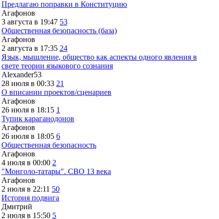
Предлагаю поправки в Конституцию
Агафонов
3 августа в 19:47
53
Общественная безопасность (база)
Агафонов
2 августа в 17:35
24
Язык, мышление, общество как аспекты одного явления в
свете теории языкового сознания
Alexander53
28 июля в 00:33
21
О вписании проектов/сценариев
Агафонов
26 июля в 18:15
1
Тупик караганодонов
Агафонов
26 июля в 18:05
6
Общественная безопасность
Агафонов
4 июля в 00:00
2
"Монголо-татары". СВО 13 века
Агафонов
2 июля в 22:11
50
История подвига
Дмитрий
2 июля в 15:50
5