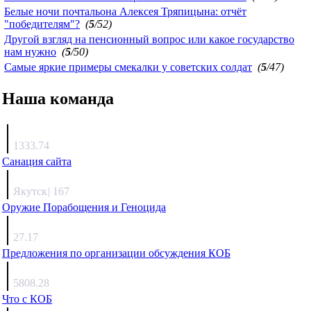
Белые ночи почтальона Алексея Тряпицына: отчёт
"победителям"?
(
5
/52)
Другой взгляд на пенсионный вопрос или какое государство
нам нужно
(
5
/50)
Самые яркие примеры смекалки у советских солдат
(
5
/47)
Наша команда
Агафонов
1333.74
Санация сайта
Каиргали
Якутск
|
167
Оружие Порабощения и Геноцида
Михаил Михайлович
27.17
Предложения по организации обсуждения КОБ
Люкин
5808.28
Что с КОБ