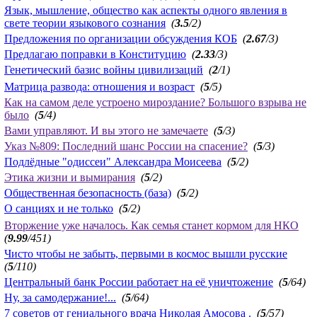
Язык, мышление, общество как аспекты одного явления в
свете теории языкового сознания
(
3.5
/2)
Предложения по организации обсуждения КОБ
(
2.67
/3)
Предлагаю поправки в Конституцию
(
2.33
/3)
Генетический базис войны цивилизаций
(
2
/1)
Матрица развода: отношения и возраст
(
5
/5)
Как на самом деле устроено мироздание? Большого взрыва не
было
(
5
/4)
Вами управляют. И вы этого не замечаете
(
5
/3)
Указ №809: Последний шанс России на спасение?
(
5
/3)
Подлёдные "одиссеи" Александра Моисеева
(
5
/2)
Этика жизни и вымирания
(
5
/2)
Общественная безопасность (база)
(
5
/2)
О санциях и не только
(
5
/2)
Вторжение уже началось. Как семья станет кормом для НКО
(
9.99
/451)
Чисто чтобы не забыть, первыми в космос вышли русские
(
5
/110)
Центральный банк России работает на её уничтожение
(
5
/64)
Ну, за самодержание!...
(
5
/64)
7 советов от гениального врача Николая Амосова .
(
5
/57)