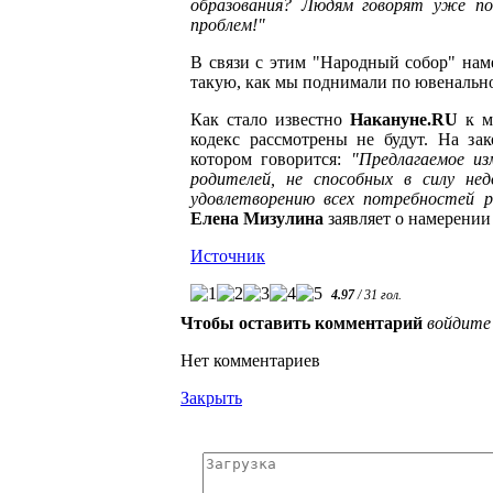
образования? Людям говорят уже п
проблем!"
В связи с этим "Народный собор" нам
такую, как мы поднимали по ювенальн
Как стало известно
Накануне.RU
к м
кодекс рассмотрены не будут. На за
котором говорится:
"Предлагаемое из
родителей, не способных в силу не
удовлетворению всех потребностей р
Елена Мизулина
заявляет о намерении
Источник
4.97
/
31
гол.
Чтобы оставить комментарий
войдите
Нет комментариев
Закрыть