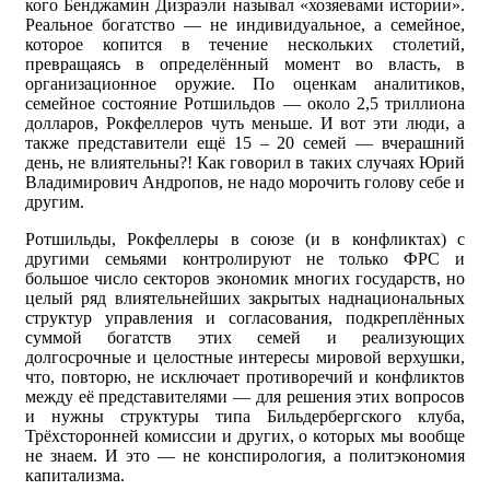
кого Бенджамин Дизраэли называл «хозяевами истории».
Реальное богатство — не индивидуальное, а семейное,
которое копится в течение нескольких столетий,
превращаясь в определённый момент во власть, в
организационное оружие. По оценкам аналитиков,
семейное состояние Ротшильдов — около 2,5 триллиона
долларов, Рокфеллеров чуть меньше. И вот эти люди, а
также представители ещё 15 – 20 семей — вчерашний
день, не влиятельны?! Как говорил в таких случаях Юрий
Владимирович Андропов, не надо морочить голову себе и
другим.
Ротшильды, Рокфеллеры в союзе (и в конфликтах) с
другими семьями контролируют не только ФРС и
большое число секторов экономик многих государств, но
целый ряд влиятельнейших закрытых наднациональных
структур управления и согласования, подкреплённых
суммой богатств этих семей и реализующих
долгосрочные и целостные интересы мировой верхушки,
что, повторю, не исключает противоречий и конфликтов
между её представителями — для решения этих вопросов
и нужны структуры типа Бильдербергского клуба,
Трёхсторонней комиссии и других, о которых мы вообще
не знаем. И это — не конспирология, а политэкономия
капитализма.