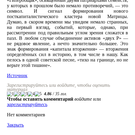
«Гиперобщак», освящённый двумя патриархами семейств,
у которых в прошлом было немало противоречий, — это
символ. И сигнал формирования нового
посткапиталистического кластера новой Матрицы.
Думаю, в скором времени мы увидим немало странных,
на первый взгляд, событий, которые, однако, при
рассмотрении под правильным углом зрения сложатся в
пазл. В любом случае объединение активов «двух Р» —
не рядовое явление, а нечто значительно большее. Это
знак формирования «капитала вторжения» — вторжения
определённых сил в историю, в том числе в нашу. Как
пелось в одной советской песне, «тихо на границе, но не
верьте этой тишине».
Источник
Зарегистрируйтесь или войдите, чтобы оценить
материал
4.86
/
35
гол.
Чтобы оставить комментарий
войдите
или
зарегистрируйтесь
Нет комментариев
Закрыть