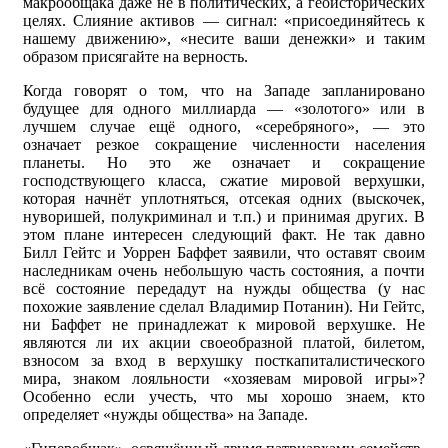
макрообщака даже не в политических, а геоисторических
целях. Слияние активов — сигнал: «присоединяйтесь к
нашему движению», «несите ваши денежки» и таким
образом присягайте на верность.
Когда говорят о том, что на Западе запланировано
будущее для одного миллиарда — «золотого» или в
лучшем случае ещё одного, «серебряного», — это
означает резкое сокращение численности населения
планеты. Но это же означает и сокращение
господствующего класса, сжатие мировой верхушки,
которая начнёт уплотняться, отсекая одних (выскочек,
нуворишей, полукриминал и т.п.) и принимая других. В
этом плане интересен следующий факт. Не так давно
Билл Гейтс и Уоррен Баффет заявили, что оставят своим
наследникам очень небольшую часть состояния, а почти
всё состояние передадут на нужды общества (у нас
похожие заявление сделал Владимир Потанин). Ни Гейтс,
ни Баффет не принадлежат к мировой верхушке. Не
являются ли их акции своеобразной платой, билетом,
взносом за вход в верхушку посткапиталистического
мира, знаком лояльности «хозяевам мировой игры»?
Особенно если учесть, что мы хорошо знаем, кто
определяет «нужды общества» на Западе.