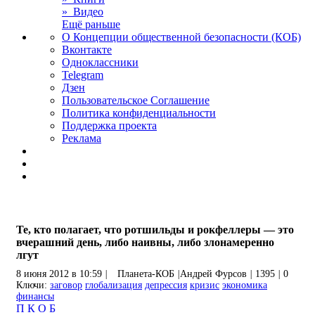
» Видео
Ещё раньше
О Концепции общественной безопасности (КОБ)
Вконтакте
Одноклассники
Telegram
Дзен
Пользовательское Соглашение
Политика конфиденциальности
Поддержка проекта
Реклама
Те, кто полагает, что ротшильды и рокфеллеры — это
вчерашний день, либо наивны, либо злонамеренно
лгут
8 июня 2012 в 10:59
|
Планета-КОБ
|
Андрей Фурсов
|
1395
|
0
Ключи:
заговор
глобализация
депрессия
кризис
экономика
финансы
П
К
О
Б