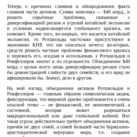
Теперь о причинах слияния и обнародовании факта
слияния части активов. Сумма невелика — $40 млрд., и
решить серьёзные проблемы, связанные с
диверсификацией рисков и угрозой китайской экспансии
в условиях надвигающегося глобального кризиса, не
поможет. Кроме того, во-первых, что касается китайской
экспансии, то Ротшильды настолько присутствуют в
экономике КНР, что им опасаться нечего; во-вторых,
средств решить частные проблемы финансового кризиса
и пережить его, оседлав и использовав, у Ротшильдов и
Рокфеллеров хватит и по отдельности. Объединение $40
млрд. с целью всего лишь диверсификации рисков стало
бы демонстрацией слабости двух семейств, и его вряд ли
афишировали бы. Значит, дело в другом.
На мой взгляд, объединение активов Ротшильдов и
Рокфеллеров — главным образом символическая акция,
фиксирующая, что мировой кризис приближается к очень
опасной точке — не финансовой, не экономической, а
системной, которая может разрешиться
макрорегиональной или даже глобальной войной. Вот
такая угроза действительно требует объединения активов,
причём не двух семей, а семей большей части буржуазно-
аристократической верхушки мира, т.е. создание