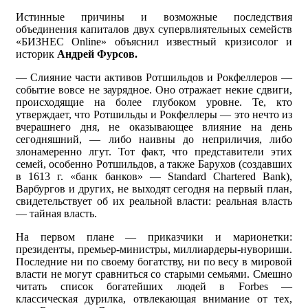
Истинные причины и возможные последствия
объединения капиталов двух супервлиятельных семейств
«БИЗНЕС Online» объяснил известный кризисолог и
историк
Андрей Фурсов.
— Слияние части активов Ротшильдов и Рокфеллеров —
событие вовсе не заурядное. Оно отражает некие сдвиги,
происходящие на более глубоком уровне. Те, кто
утверждает, что Ротшильды и Рокфеллеры — это нечто из
вчерашнего дня, не оказывающее влияние на день
сегодняшний, — либо наивны до неприличия, либо
злонамеренно лгут. Тот факт, что представители этих
семей, особенно Ротшильдов, а также Барухов (создавших
в 1613 г. «банк банков» — Standard Chartered Bank),
Варбургов и других, не выходят сегодня на первый план,
свидетельствует об их реальной власти: реальная власть
— тайная власть.
На первом плане — приказчики и марионетки:
президенты, премьер-министры, миллиардеры-нувориши.
Последние ни по своему богатству, ни по весу в мировой
власти не могут сравниться со старыми семьями. Смешно
читать список богатейших людей в Forbes —
классическая дурилка, отвлекающая внимание от тех,