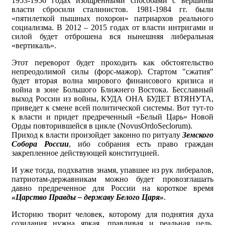
1953-1956 годах изощренными способами с вершины
власти сбросили сталинистов. 1981-1984 гг. были
«пятилеткой пышных похорон» патриархов реального
социализма. В 2012 – 2015 годах от власти интригами и
силой будет отброшена вся нынешняя либеральная
«вертикаль».
Этот переворот будет проходить как обстоятельство
непреодолимой силы (форс-мажор). Стартом "сжатия"
будет вторая волна мирового финансового кризиса и
война в зоне Большого Ближнего Востока. Бесславный
выход России из войны, КУДА ОНА БУДЕТ ВТЯНУТА,
приведет к смене всей политической системы. Вот тут-то
к власти и придет предреченный «Белый Царь» Новой
Орды повторившейся в цикле (NovusOrdoSeclorum).
Приход к власти произойдет законно по ритуалу
Земского
Собора России
, ибо собрания есть право граждан
закрепленное действующей конституцией.
И уже тогда, подхватив знамя, упавшее из рук либералов,
патриотам-державникам можно будет провозглашать
давно предреченное для России на короткое время
«Царство Правды – державу Белого Царя»
.
Историю творит человек, которому для поднятия духа
созидания нужна яркая, правдивая и реальная цель.