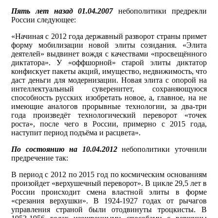
Пять лет назад 01.04.2007
небополитики предрекли
России следующее:
«Начиная с 2012 года державный разворот страны примет
форму мобилизации новой элиты созидания. «Элита
деятелей» выдвинет вождя с качествами «просвещённого
диктатора». У «оффшорной» старой элиты диктатор
конфискует пакеты акций, имущество, недвижимость, что
даст деньги для модернизации. Новая элита с опорой на
интеллектуальный суверенитет, сохраняющуюся
способность русских изобретать новое, а, главное, на не
имеющие аналогов прорывные технологии, за два-три
года произведёт технологический переворот «точек
роста», после чего в России, примерно с 2015 года,
наступит период подъёма и расцвета».
По состоянию на 10.04.2012
небополитики уточнили
предречение так:
В период с 2012 по 2015 год по космическим основаниям
произойдет «верхушечный переворот». В цикле 29,5 лет в
России происходит смена властной элиты в форме
«срезания верхушки». В 1924-1927 годах от рычагов
управления страной были отодвинуты троцкисты. В