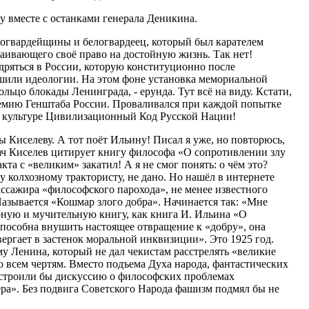
 вместе с останками генерала Деникина.
елогвардейщины и белогвардеец, который был карателем
таивающего своё право на достойную жизнь. Так нет!
ряться в России, которую конституционно после
шили идеологии. На этом фоне установка мемориальной
льцо блокады Ленинграда, - ерунда. Тут всё на виду. Кстати,
демию Генштаба России. Проваливался при каждой попытке
 в культуре Цивилизационный Код Русской Нации!
иселеву. А тот поёт Ильину! Писал я уже, но повторюсь,
дач Киселев цитирует книгу философа «О сопротивлении злу
кта с «великим» закатил! А я не смог понять: о чём это?
 колхозному трактористу, не дано. Но нашёл в интернете
ассажира «философского парохода», не менее известного
Называется «Кошмар злого добра». Начинается так: «Мне
рную и мучительную книгу, как книга И. Ильина «О
способна внушить настоящее отвращение к «добру», она
вергает в застенок моральной инквизиции». Это 1925 год.
у Ленина, который не дал чекистам расстрелять «великие
ко всем чертям. Вместо подъема Духа народа, фантастических
 устроили бы дискуссию о философских проблемах
ра». Без подвига Советского Народа фашизм подмял бы не