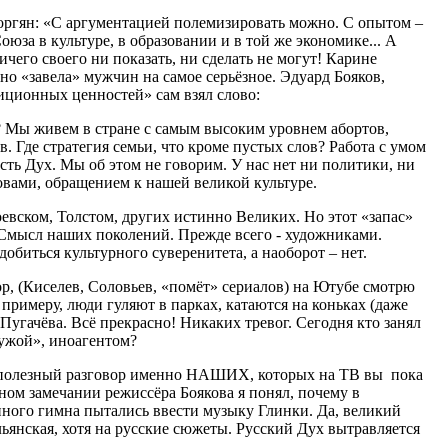
оргян: «С аргументацией полемизировать можно. С опытом –
юза в культуре, в образовании и в той же экономике... А
ичего своего ни показать, ни сделать не могут! Карине
о «завела» мужчин на самое серьёзное. Эдуард Бояков,
иционных ценностей» сам взял слово:
я? Мы живем в стране с самым высоким уровнем абортов,
. Где стратегия семьи, что кроме пустых слов? Работа с умом
есть Дух. Мы об этом не говорим. У нас нет ни политики, ни
вами, обращением к нашей великой культуре.
евском, Толстом, других истинно Великих. Но этот «запас»
 Смысл наших поколений. Прежде всего - художниками.
обиться культурного суверенитета, а наоборот – нет.
ор, (Киселев, Соловьев, «помёт» сериалов) на Ютубе смотрю
примеру, люди гуляют в парках, катаются на коньках (даже
 Пугачёва. Всё прекрасно! Никаких тревог. Сегодня кто занял
ужой», иноагентом?
ь полезный разговор именно НАШИХ, которых на ТВ вы пока
ном замечании режиссёра Боякова я понял, почему в
нного гимна пытались ввести музыку Глинки. Да, великий
ьянская, хотя на русские сюжеты. Русский Дух вытравляется