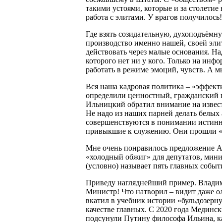
такими устоями, которые и за столети
работа с элитами. У врагов получилось!
Где взять созидательную, духоподъёмн
производство именно нашей, своей эл
действовать через малые основания. На
которого нет ни у кого. Только на ин
работать в режиме эмоций, чувств. А мы
Вся наша кадровая политика – «эффект
определили ценностный, гражданский п
Ильницкий обратил внимание на извест
Не надо из наших парней делать белых 
совершенствуются в понимании истинн
привыкшие к служению. Они прошли «о
Мне очень понравилось предложение А
«холодный обжиг» для депутатов, мини
(условно) называет пять главных собы
Приведу нагляднейший пример. Владим
Министр! Что натворил – видит даже ол
вкатил в учебник истории «бульдозерн
качестве главных. С 2020 года Медин
подсунули Путину философа Ильина, ка