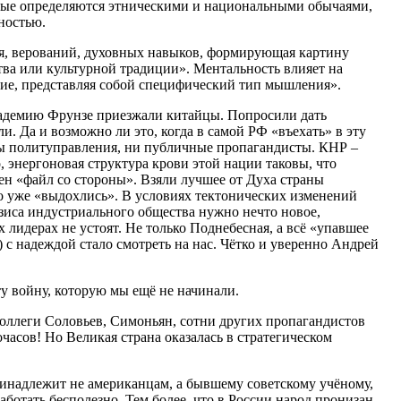
ые определяются этническими и национальными обычаями,
ностью.
ия, верований, духовных навыков, формирующая картину
ва или культурной традиции». Ментальность влияет на
ие, представляя собой специфический тип мышления».
кадемию Фрунзе приезжали китайцы. Попросили дать
и. Да и возможно ли это, когда в самой РФ «въехать» в эту
лы политуправления, ни публичные пропагандисты. КНР –
, энергоновая структура крови этой нации таковы, что
ен «файл со стороны». Взяли лучшее от Духа страны
о уже «выдохлись». В условиях тектонических изменений
изиса индустриального общества нужно нечто новое,
 лидерах не устоят. Не только Поднебесная, а всё «упавшее
с надеждой стало смотреть на нас. Чётко и уверенно Андрей
у войну, которую мы ещё не начинали.
коллеги Соловьев, Симоньян, сотни других пропагандистов
асов! Но Великая страна оказалась в стратегическом
ринадлежит не американцам, а бывшему советскому учёному,
ботать бесполезно. Тем более, что в России народ пронизан