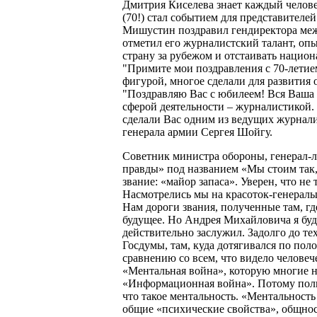
Дмитрия Киселева знает каждый челове
(70!) стал событием для представителе
Мишустин поздравил гендиректора меж
отметил его журналистский талант, оп
страну за рубежом и отстаивать нацио
"Примите мои поздравления с 70-летие
фигурой, многое сделали для развития 
"Поздравляю Вас с юбилеем! Вся Ваша 
сферой деятельности – журналистикой.
сделали Вас одним из ведущих журналис
генерала армии Сергея Шойгу.
Советник министра обороны, генерал-
правды» под названием «Мы стоим так, 
звание: «майор запаса». Уверен, что не 
Насмотрелись мы на красоток-генеральш 
Нам дороги звания, полученные там, где
будущее. Но Андрея Михайловича я буду
действительно заслужил. Задолго до те
Госдумы, там, куда дотягивался по пол
сравнению со всем, что видело человеч
«Ментальная война», которую многие н
«Информационная война». Потому полит
что такое ментальность. «Ментальность
общие «психические свойства», общнос