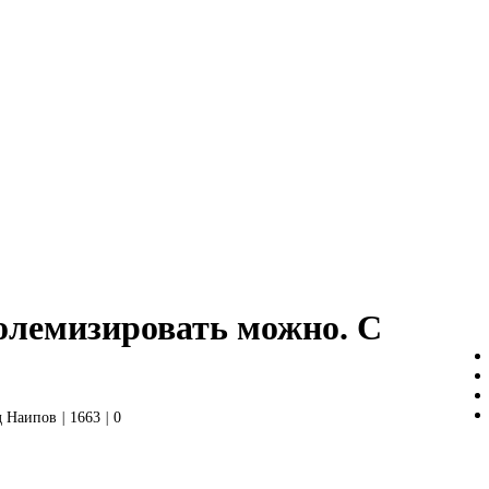
олемизировать можно. С
д Наипов
|
1663
|
0