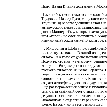
Прах Ивана Ильина доставлен в Москву
И ладно бы, пусть покоятся идеолог б
Трудового Народа Руси, с оружием отс
Трупный яд белогвардейщины стал внед
антирусского переворта девяностых ли
доски Маннергейму, который замкнул ко
этот «герой» не смог поступить в Ака
именно на Русском языке! В культуре,
… Мишустин и Шойгу поют дифирамбы К
поскольку это важно. В одной из пере
силою». Аж глаза от удовольствия конта
Подумал, что мне, «чумазому», бывшему
книгу, нашёл даже рецензию другого п
русского философа Николая Бердяева. 
редко приходилось читать столь кошма
сопротивлении злу силою». Книга эта 
создает атмосферу духовного удушья, в
Ещё раз поражаешься гению и гуманизм
умы», а за казённый счет отправил их 
результатов советских пятилеток, они
«шаманизма в отдалённых районах севе
только Европу, но и весь Земной шар!