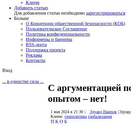
Ключи
Добавить статью
Для добавления статьи необходимо
зарегистрироваться
Больше
О Концепции общественной безопасности (КОБ)
Пользовательское Соглашение
Политика конфиденциальности
Информеры и баннеры
RSS-лента
Поддержка проекта
Реклама
Контакты
Вход
... в единстве сила ...
С аргументацией п
опытом – нет!
1 мая 2024 в 21:30
|
Эдуард Наипов
|
Эдуар
Ключи:
геополитика
глобализация
П
К
О
Б