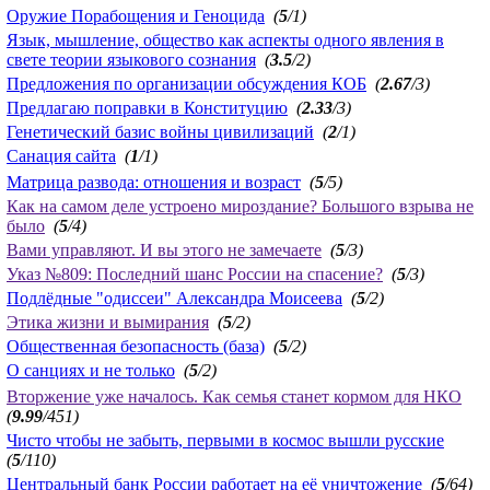
Оружие Порабощения и Геноцида
(
5
/1)
Язык, мышление, общество как аспекты одного явления в
свете теории языкового сознания
(
3.5
/2)
Предложения по организации обсуждения КОБ
(
2.67
/3)
Предлагаю поправки в Конституцию
(
2.33
/3)
Генетический базис войны цивилизаций
(
2
/1)
Санация сайта
(
1
/1)
Матрица развода: отношения и возраст
(
5
/5)
Как на самом деле устроено мироздание? Большого взрыва не
было
(
5
/4)
Вами управляют. И вы этого не замечаете
(
5
/3)
Указ №809: Последний шанс России на спасение?
(
5
/3)
Подлёдные "одиссеи" Александра Моисеева
(
5
/2)
Этика жизни и вымирания
(
5
/2)
Общественная безопасность (база)
(
5
/2)
О санциях и не только
(
5
/2)
Вторжение уже началось. Как семья станет кормом для НКО
(
9.99
/451)
Чисто чтобы не забыть, первыми в космос вышли русские
(
5
/110)
Центральный банк России работает на её уничтожение
(
5
/64)