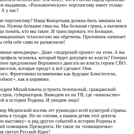
е не выдавишь. «Разложенческую» перспективу имеет только
 А у нас?
ую перспективу? Наша Концепция должна быть завязана на
иты. Нужны большие смыслы. Мы большая страна, а пытаемся
до понять, кто мы такие. И транслировать это Большое,
формационных технологиях мы обречены. Противник начинает
 себя себе сами не разъяснили!
ивные менеджеры». Даже «лидерский проект» на этом. А вы
рофиль человека, который будет допущен во власть? Генерал
ное предложение Верховного двигать во власть героев СВО.
ангелов, которые придут и всё сделают. Они
ого. Фронтовики незаменимы как будущие Блюстители,
бжиг», как в керамике.
ндрея Михайловича устроить безопасный, гражданский
стров, губернаторов. Выводим их на ТВ, где «начальство»
тий в истории Родины. И увидим лицо!
ир Мединский восемь лет руководил всей культурой страны.
ень в тундре. Но не оленям, а нашим детям этот деятель
ую выставку» и ряд других событий в истории Родины в
ский помощник Президента. Не такие ли «помощнички»
к светоч Русской Идеи?