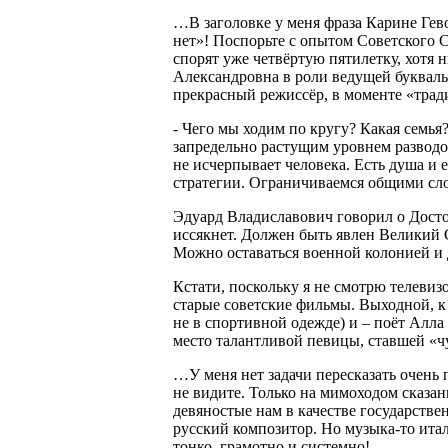
…В заголовке у меня фраза Карине Гев
нет»! Поспорьте с опытом Советского Со
спорят уже четвёртую пятилетку, хотя н
Александровна в роли ведущей буквальн
прекрасный режиссёр, в моменте «трад
- Чего мы ходим по кругу? Какая семь
запредельно растущим уровнем разводов
не исчерпывает человека. Есть душа и 
стратегии. Ограничиваемся общими сло
Эдуард Владиславович говорил о Досто
иссякнет. Должен быть явлен Великий
Можно оставаться военной колонией и д
Кстати, поскольку я не смотрю телевиз
старые советские фильмы. Выходной, к 
не в спортивной одежде) и – поёт Алла
место талантливой певицы, ставшей «ч
…У меня нет задачи пересказать очен
не видите. Только на мимоходом сказан
девяностые нам в качестве государстве
русский композитор. Но музыка-то итал
тонко, грамотно и системно!