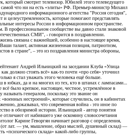
к, который смотрит телевизор. Юбилей этого телеведущего
й самой что ни на есть «элиты» РФ. Премьер-министр Михаил
дународного информационного агентства "Россия сегодня",
ыт и целеустремленность, которые помогают представлять
нальные интересы России в информационном пространстве.
м. В профессиональном сообществе вы давно стали знаковой
отечественных СМИ", - говорится в поздравлении.
жизнь связана с важнейшей, особенно в настоящее время,
 Ваши талант, активная жизненная позиция, патриотизм,
тов в стране", – это из поздравления министра обороны,
лейтенант Андрей Ильницкий на заседании Клуба «Улица
как должно стоять всё» как-то почти «про себя» уточнил
только я стал уважать этого человека ещё больше.
в юбках, да и на многих из тех, кто в штанах с лампасами...
 всё было крепкое, настоящее, честное, устремлённое в
 называть генералом, поскольку это звание он
х «военных нестроений», которые случились, он в кабинетах
ожению, доказывал, что современная война - это иное по
ество в обозримой истории. Ильницкий - автор понятия
е отличают от набившего уже оскомину словосочетания
олог Карине Геворгян начинает разговор с определения,
 (от лат. — ум, мышление, образ мыслей, душевный склад) —
ть «психического склада» какой-либо группы,