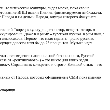
й Политической Культуры, сидел молча, пока его не
 это вам не ВПШ имени Ильина, финансируемая из бюджета.
 Народа и на деньги Народа, внутри которого Факультет
оящий Творец в культуре - резонатор, вслед за которым
ккупированы. Даже в Крыму – турецкая музыка. Крым наш, а
 англосаксов. Первое, что надо сделать – долю русских
орядке довести хотя бы до 75 процентов. Музыка идёт
лать телевидение национальной безопасности, Русской
азе от «рейтингового») – это ничто для таких задач.
ок». Спрашивать конкретно и строго. Большой стиль – это
тивных от Народа, которых официальные СМИ пока именно
 товарищи!