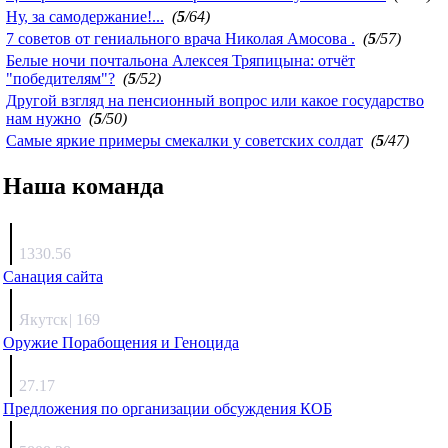
Ну, за самодержание!...
(
5
/64)
7 советов от гениального врача Николая Амосова .
(
5
/57)
Белые ночи почтальона Алексея Тряпицына: отчёт
"победителям"?
(
5
/52)
Другой взгляд на пенсионный вопрос или какое государство
нам нужно
(
5
/50)
Самые яркие примеры смекалки у советских солдат
(
5
/47)
Наша команда
Агафонов
1330.56
Санация сайта
Каиргали
Якутск
|
169
Оружие Порабощения и Геноцида
Михаил Михайлович
27.17
Предложения по организации обсуждения КОБ
Люкин