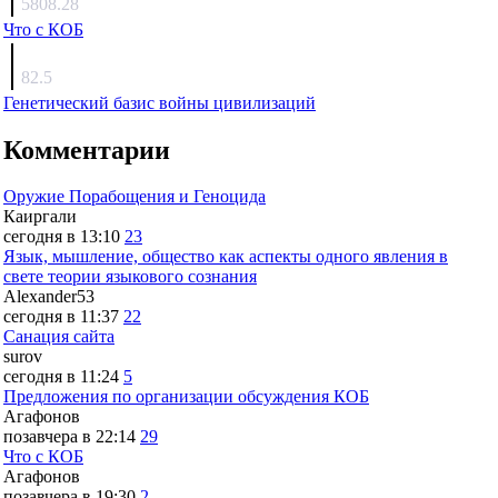
5808.28
Что с КОБ
surov
82.5
Генетический базис войны цивилизаций
Комментарии
Оружие Порабощения и Геноцида
Каиргали
сегодня в 13:10
23
Язык, мышление, общество как аспекты одного явления в
свете теории языкового сознания
Alexander53
сегодня в 11:37
22
Санация сайта
surov
сегодня в 11:24
5
Предложения по организации обсуждения КОБ
Агафонов
позавчера в 22:14
29
Что с КОБ
Агафонов
позавчера в 19:30
2