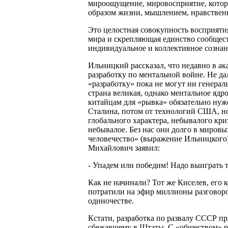
мироощущение, мировосприятие, котор
образом жизни, мышлением, нравствен
Это целостная совокупность восприят
мира и скрепляющая единство сообщест
индивидуальное и коллективное сознан
Ильницкий рассказал, что недавно в а
разработку по ментальной войне. Не дал
«разработку» пока не могут ни генера
страна великая, однако ментальное ядро
китайцам для «рывка» обязательно нуж
Сталина, потом от технологий США, н
глобального характера, небывалого кр
небывалое. Без нас они долго в мировых
человечество» (выражение Ильницкого) 
Михайлович заявил:
- Упадем или победим! Надо выиграть т
Как не начинали? Тот же Киселев, его 
потратили на эфир миллионы разговороч
одиночестве.
Кстати, разработка по развалу СССР п
сбежавшему в Штаты. С «обществом» ра