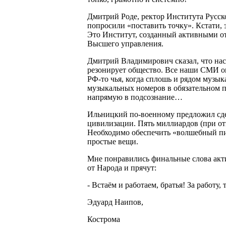
Дмитрий Роде, ректор Института Русско
попросили «поставить точку». Кстати,
Это Институт, созданный активными от
Высшего управления.
Дмитрий Владимирович сказал, что наст
резонирует общество. Все наши СМИ о
РФ-то чья, когда сплошь и рядом музыка
музыкальных номеров в обязательном п
напрямую в подсознание…
Ильницкий по-военному предложил сде
цивилизации. Пять миллиардов (при отк
Необходимо обеспечить «волшебный пин
простые вещи.
Мне понравились финальные слова ак
от Народа и прячут:
- Встаём и работаем, братья! За работу,
Эдуард Наипов,
Кострома