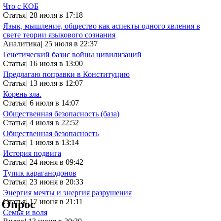
Что с КОБ
Статья
|
28 июля в 17:18
Язык, мышление, общество как аспекты одного явления в
свете теории языкового сознания
Аналитика
|
25 июля в 22:37
Генетический базис войны цивилизаций
Статья
|
16 июля в 13:00
Предлагаю поправки в Конституцию
Статья
|
13 июля в 12:07
Корень зла.
Статья
|
6 июля в 14:07
Общественная безопасность (база)
Статья
|
4 июля в 22:52
Общественная безопасность
Статья
|
1 июля в 13:14
История подвига
Статья
|
24 июня в 09:42
Тупик караганодонов
Статья
|
23 июня в 20:33
Энергия мечты и энергия разрушения
Статья
|
17 июня в 21:11
Опрос
Семья и воля