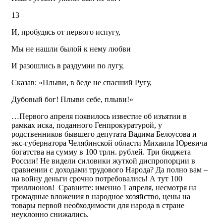
13
И, пробудясь от первого испугу,
Мы не нашли былой к нему любви
И разошлись в раздумии по лугу,
Сказав: «Плыви, в беде не спасший Ругу,
Дубовый бог! Плыви себе, плыви!»
…Первого апреля появилось известие об изъятии в
рамках иска, поданного Генпрокуратурой, у
родственников бывшего депутата Вадима Белоусова и
экс-губернатора Челябинской области Михаила Юревича
богатства на сумму в 100 трлн. рублей. Три бюджета
России! Не видели силовики жуткой диспропорции в
сравнении с доходами трудового Народа? Да полно вам –
на войну деньги срочно потребовались! А тут 100
триллионов! Сравните: именно 1 апреля, несмотря на
громадные вложения в народное хозяйство, цены на
товары первой необходимости для народа в стране
неуклонно снижались.