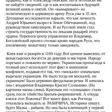
ордынец, как и Александр Невский. Но в летописях вы
не найдёте сведений, где и как воспитывался будущий
великий князь и святой. Он «выныривает» на
политическую и церковную арену Руси уже в 35 лет.
Дотошные исследователи нарыли, что как личность
Андрей Юрьевич вызрел в Земле Обетованной, под
руководством тамплиеров. И на Русской земле стал
строить государственность по лекалам рыцарей этого
ордена. Перенося центр управления во Владимир,
Боголюбский пролил столько крови народов Руси, что
иноземному захватчику только завидовать.
Киев взят и разорён в 1169 году. Всё ценное вывезено, от
монастырских богатств до девушек и мастеров. Народу
порезано и пожжено не меряно. Украинская пропаганда в
полный рост использует этот факт в нынешнем
конфликте, подавая его так, что «москали» изначально
вырезали украинцев. Не было тогда ни москалей, ни
украинцев! Была церковно-феодальная резня. И началась
она с воцарения Владимира Красно Солнышко. (На
картинке икона слева). Красным это «солнышко» стало
сразу, после убийства братьев-рюриковичей. А откуда
взялся этот Вовочка? Все знают факт, как Рогнеда
отказалась выходить за РАБИЧИЧА. Историки пишут,
будто Малка – рабыня. Но она была ключницей у первой