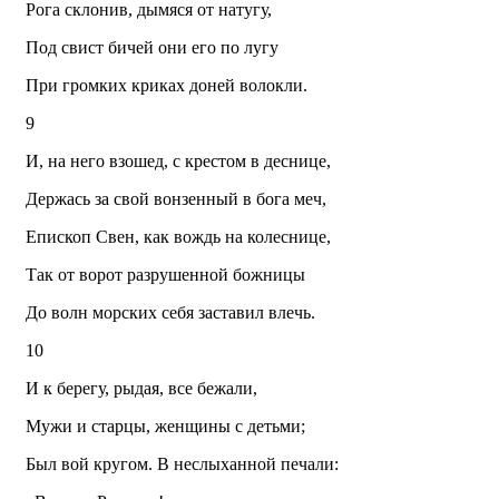
Рога склонив, дымяся от натугу,
Под свист бичей они его по лугу
При громких криках доней волокли.
9
И, на него взошед, с крестом в деснице,
Держась за свой вонзенный в бога меч,
Епископ Свен, как вождь на колеснице,
Так от ворот разрушенной божницы
До волн морских себя заставил влечь.
10
И к берегу, рыдая, все бежали,
Мужи и старцы, женщины с детьми;
Был вой кругом. В неслыханной печали: