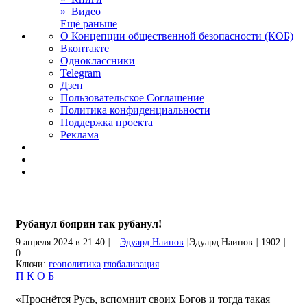
» Видео
Ещё раньше
О Концепции общественной безопасности (КОБ)
Вконтакте
Одноклассники
Telegram
Дзен
Пользовательское Соглашение
Политика конфиденциальности
Поддержка проекта
Реклама
Рубанул боярин так рубанул!
9 апреля 2024 в 21:40
|
Эдуард Наипов
|
Эдуард Наипов
|
1902
|
0
Ключи:
геополитика
глобализация
П
К
О
Б
«Проснётся Русь, вспомнит своих Богов и тогда такая