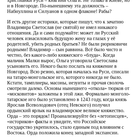
христианки Руси – княгини Ольги. Не только в Киеве, но
и в Новгороде. По-нынешнему эта должность –
Набиуллина и Силуанов в одном флаконе! Рабы?
И есть другие историки, которые пишут, что к зачатию
Владимира Светослав (не святой) не имел никакого
отношения. Да и сами подумайте: может ли Русский
человек изнасиловать будущую жену на глазах у её
родителей, убить родных братьев? Не были рюриковичи
родными! Владимир – сын раввина. Всё было чисто и
честно, без какого-либо княжеского «блуда». Когда
мальчик Малки вырос, Ольга уговорила Светослава
усыновить его. Некого было послать на княжение в
Новгород. Всю резню, которая началась на Руси, списали
на татаро-монгольское иго, которого никогда не было.
Кстати, тамплиеры, масоны, иезуиты и прочая сволочь
смотрели далеко. Основы нынешнего «откола» тюрков от
«московитов» заложены в этой лжи. Формально монголо-
татарское иго было установлено в 1243 году, когда князь
Ярослав Всеволодович (отец Невского) получил
ордынский ярлык на владимирское великое княжество.
Орда – это порядок! Проанализируйте без «летописцев»,
«историков» факты и увидите, что Российское
государство укрепилось, стало единым под влиянием с
Востока. Орда положила конец западной экспансии.