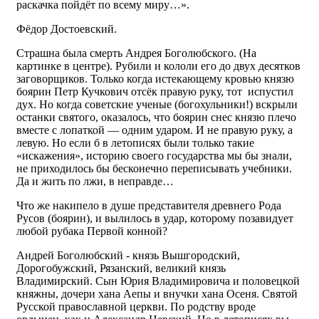
раскачка пойдёт по всему миру…».
Фёдор Достоевский.
Страшна была смерть Андрея Боголюбского. (На
картинке в центре). Рубили и кололи его до двух десятков
заговорщиков. Только когда истекающему кровью князю
боярин Петр Кучкович отсёк правую руку, тот испустил
дух. Но когда советские ученые (богохульники!) вскрыли
останки святого, оказалось, что боярин снес князю плечо
вместе с лопаткой — одним ударом. И не правую руку, а
левую. Но если б в летописях были только такие
«искажения», историю своего государства мы бы знали,
не приходилось бы бесконечно переписывать учебники.
Да и жить по лжи, в неправде…
Что же накипело в душе представителя древнего Рода
Русов (боярин), и вылилось в удар, которому позавидует
любой рубака Первой конной?
Андрей Боголюбский - князь Вышгородский,
Дорогобужский, Рязанский, великий князь
Владимирский. Сын Юрия Владимировича и половецкой
княжны, дочери хана Аепы и внучки хана Осеня. Святой
Русской православной церкви. По родству вроде