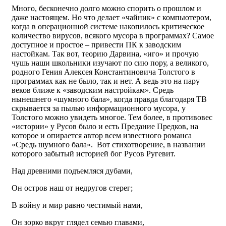
Много, бесконечно долго можно спорить о прошлом и
даже настоящем. Но что делает «чайник» с компьютером,
когда в операционной системе накопилось критическое
количество вирусов, всякого мусора в программах? Самое
доступное и простое – привести ПК к заводским
настойкам. Так вот, теорию Дарвина, «иго» и прочую
чушь наши школьники изучают по сию пору, а великого,
родного Гения Алексея Константиновича Толстого в
программах как не было, так и нет. А ведь это на пару
веков ближе к «заводским настройкам». Средь
нынешнего «шумного бала», когда правда благодаря ТВ
скрывается за пылью информационного мусора, у
Толстого можно увидеть многое. Тем более, в противовес
«истории» у Русов было и есть Предание Предков, на
которое и опирается автор всем известного романса
«Средь шумного бала». Вот стихотворение, в названии
которого забытый историей бог Русов Ругевит.
Над древними подъемляся дубами,
Он остров наш от недругов стерег;
В войну и мир равно честимый нами,
Он зорко вкруг глядел семью главами,