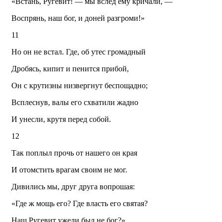
«Встань, Ругевит! — мы вслед ему кричали, —
Воспрянь, наш бог, и доней разгроми!»
11
Но он не встал. Где, об утес громадный
Дробясь, кипит и пенится прибой,
Он с крутизны низвергнут беспощадно;
Всплеснув, валы его схватили жадно
И унесли, крутя перед собой.
12
Так поплыл прочь от нашего он края
И отомстить врагам своим не мог.
Дивились мы, друг друга вопрошая:
«Где ж мощь его? Где власть его святая?
Наш Ругевит ужели был не бог?»