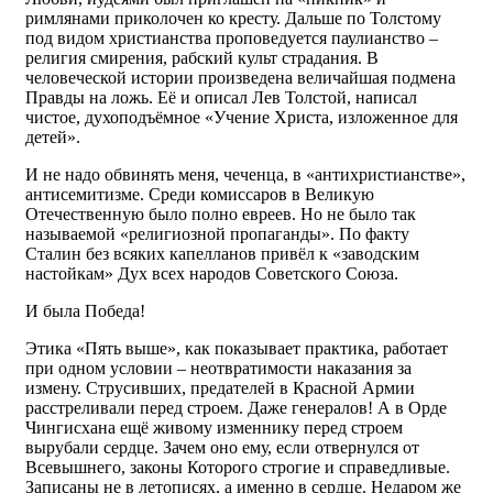
римлянами приколочен ко кресту. Дальше по Толстому
под видом христианства проповедуется паулианство –
религия смирения, рабский культ страдания. В
человеческой истории произведена величайшая подмена
Правды на ложь. Её и описал Лев Толстой, написал
чистое, духоподъёмное «Учение Христа, изложенное для
детей».
И не надо обвинять меня, чеченца, в «антихристианстве»,
антисемитизме. Среди комиссаров в Великую
Отечественную было полно евреев. Но не было так
называемой «религиозной пропаганды». По факту
Сталин без всяких капелланов привёл к «заводским
настойкам» Дух всех народов Советского Союза.
И была Победа!
Этика «Пять выше», как показывает практика, работает
при одном условии – неотвратимости наказания за
измену. Струсивших, предателей в Красной Армии
расстреливали перед строем. Даже генералов! А в Орде
Чингисхана ещё живому изменнику перед строем
вырубали сердце. Зачем оно ему, если отвернулся от
Всевышнего, законы Которого строгие и справедливые.
Записаны не в летописях, а именно в сердце. Недаром же