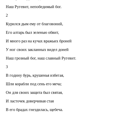
Наш Ругевит, непобедимый бог.
2
Курился дым ему от благовоний,
Его алтарь был зеленью обвит,
И много раз на кучах вражьих броней
У ног своих закланных видел доней
Наш грозный бог, наш славный Ругевит.
3
В годину бурь, крушенья избегая,
Шли корабли под сень его меча;
Он для своих защита был святая,
И ласточек доверчивая стая
В его брадах гнездилась, щебеча.