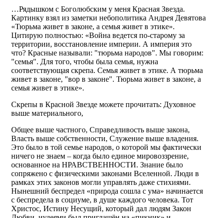
…Рядышком с Боголюбским у меня Красная Звезда.
Картинку взял из заметки небополитика Андрея Девятова
«Тюрьма живет в законе, а семья живет в этике».
Цитирую полностью: «Война ведется по-старому за
территории, восстановление империи. А империя это
что? Красные называли: "тюрьма народов". Мы говорим:
"семья". Для того, чтобы была семья, нужна
соответствующая скрепа. Семья живет в этике. А тюрьма
живет в законе, "вор в законе". Тюрьма живет в законе, а
семья живет в этике».
Скрепы в Красной Звезде можете прочитать: Духовное
выше материального,
Общее выше частного, Справедливость выше закона,
Власть выше собственности, Служение выше владения.
Это было в той семье народов, о которой мы фактически
ничего не знаем – когда было единое мировоззрение,
основанное на НРАВСТВЕННОСТИ. Знание было
сопряжено с физическими законами Вселенной. Люди в
рамках этих законов могли управлять даже стихиями.
Нынешний беспредел «природа сошла с ума» начинается
с беспредела в социуме, в душе каждого человека. Тот
Христос, Истину Несущий, который дал людям Закон
Любви, иудеями был приглашён на «пикник» и