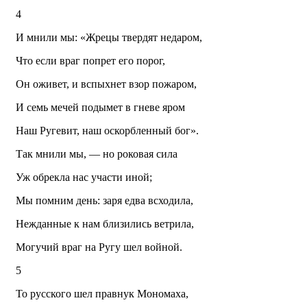
4
И мнили мы: «Жрецы твердят недаром,
Что если враг попрет его порог,
Он оживет, и вспыхнет взор пожаром,
И семь мечей подымет в гневе яром
Наш Ругевит, наш оскорбленный бог».
Так мнили мы, — но роковая сила
Уж обрекла нас участи иной;
Мы помним день: заря едва всходила,
Нежданные к нам близились ветрила,
Могучий враг на Ругу шел войной.
5
То русского шел правнук Мономаха,