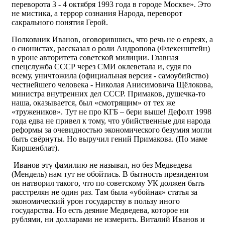
переворота 3 - 4 октября 1993 года в городе Москве». Это
не мистика, а террор сознания Народа, переворот
сакрального понятия Герой.
Полковник Иванов, оговорившись, что речь не о евреях, а
о сионистах, рассказал о роли Андропова (Флекенштейн)
в уроне авторитета советской милиции. Главная
спецслужба СССР через СМИ оклеветала и, судя по
всему, уничтожила (официальная версия - самоубийство)
честнейшего человека - Николая Анисимовича Щёлокова,
министра внутренних дел СССР. Примаков, душечка-то
наша, оказывается, был «смотрящим» от тех же
«тружеников». Тут не про КГБ – бери выше! Дефолт 1998
года едва не привел к тому, что убийственные для народа
реформы за очевидностью экономического безумия могли
быть свёрнуты. Но выручил гений Примакова. (По маме
Киршенблат).
Иванов эту фамилию не называл, но без Медведева
(Мендель) нам тут не обойтись. В бытность президентом
он натворил такого, что по советскому УК должен быть
расстрелян не один раз. Там была «убойная» статья за
экономический урон государству в пользу иного
государства. Но есть деяние Медведева, которое ни
рублями, ни долларами не измерить. Виталий Иванов и