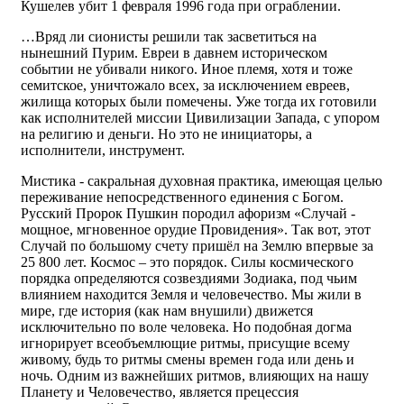
Кушелев убит 1 февраля 1996 года при ограблении.
…Вряд ли сионисты решили так засветиться на
нынешний Пурим. Евреи в давнем историческом
событии не убивали никого. Иное племя, хотя и тоже
семитское, уничтожало всех, за исключением евреев,
жилища которых были помечены. Уже тогда их готовили
как исполнителей миссии Цивилизации Запада, с упором
на религию и деньги. Но это не инициаторы, а
исполнители, инструмент.
Мистика - сакральная духовная практика, имеющая целью
переживание непосредственного единения с Богом.
Русский Пророк Пушкин породил афоризм «Случай -
мощное, мгновенное орудие Провидения». Так вот, этот
Случай по большому счету пришёл на Землю впервые за
25 800 лет. Космос – это порядок. Силы космического
порядка определяются созвездиями Зодиака, под чьим
влиянием находится Земля и человечество. Мы жили в
мире, где история (как нам внушили) движется
исключительно по воле человека. Но подобная догма
игнорирует всеобъемлющие ритмы, присущие всему
живому, будь то ритмы смены времен года или день и
ночь. Одним из важнейших ритмов, влияющих на нашу
Планету и Человечество, является прецессия