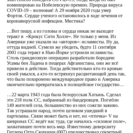
номинирован на Нобелевскую премию. Природа вируса
COVID-19 – волновая! А 29 ноября 2020 года умер
Фортов. Сердце ученого остановилось в ходе лечения от
коронавирусной инфекции. Мистика?
…Вот пишу, а из головы и сердца никак не выходит
теракт в «Крокус Сити Холле». Не только у меня. Из
Америки уже указали на «авторов»: исламисты. Ну да,
оттуда видней. Сумели же убедить, будто 11 сентября
2001 года теракт в Нью-Йорке устроили исламисты.
Столь грандиозную операцию разработали бородачи
Усамы бен Ладена в пещерах Афганистана, они же всё
привели в действие. Тогда действительно кто-то кровью
своей умылся, а кто-то встряхнул расцветающий день так,
что было похоронено международное право и Америка
окончательно превратилась в полицейское государство…
…22 марта 1943 года была белорусская Хатынь. Сделал
это 218 полк СС, набранный из бандеровцев. Погибли
149 жителей села, большинство из них сожгли заживо.
Так устрашали народ, почти целиком ушедший в
партизаны. Связи может быть и нет, но «птичка» V на
шевронах СС ведёт нас туда, где началось «силовое поле»,
захватившее почти весь мир. Известному диверсанту
Гитлера Отто Скорцени (007) предшествовал секретный