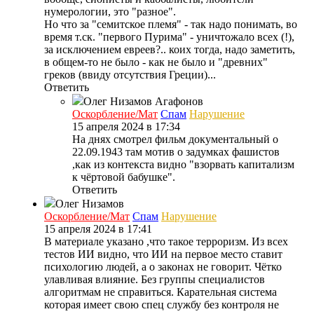
нумерологии, это "разное".
Но что за "семитское племя" - так надо понимать, во
время т.ск. "первого Пурима" - уничтожало всех (!),
за исключением евреев?.. коих тогда, надо заметить,
в общем-то не было - как не было и "древних"
греков (ввиду отсутствия Греции)...
Ответить
Олег Низамов
Агафонов
Оскорбление/Мат
Спам
Нарушение
15 апреля 2024 в 17:34
На днях смотрел фильм документальный о
22.09.1943 там мотив о задумках фашистов
,как из контекста видно "взорвать капитализм
к чёртовой бабушке".
Ответить
Олег Низамов
Оскорбление/Мат
Спам
Нарушение
15 апреля 2024 в 17:41
В материале указано ,что такое терроризм. Из всех
тестов ИИ видно, что ИИ на первое место ставит
психологию людей, а о законах не говорит. Чётко
улавливая влияние. Без группы специалистов
алгоритмам не справиться. Карательная система
которая имеет свою спец службу без контроля не