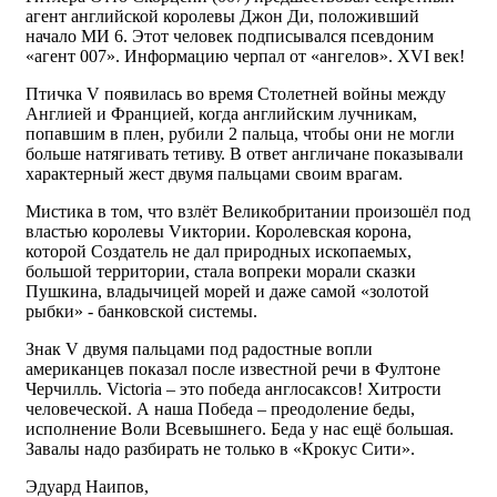
агент английской королевы Джон Ди, положивший
начало МИ 6. Этот человек подписывался псевдоним
«агент 007». Информацию черпал от «ангелов». XVI век!
Птичка V появилась во время Столетней войны между
Англией и Францией, когда английским лучникам,
попавшим в плен, рубили 2 пальца, чтобы они не могли
больше натягивать тетиву. В ответ англичане показывали
характерный жест двумя пальцами своим врагам.
Мистика в том, что взлёт Великобритании произошёл под
властью королевы Vиктории. Королевская корона,
которой Создатель не дал природных ископаемых,
большой территории, стала вопреки морали сказки
Пушкина, владычицей морей и даже самой «золотой
рыбки» - банковской системы.
Знак V двумя пальцами под радостные вопли
американцев показал после известной речи в Фултоне
Черчилль. Victoria – это победа англосаксов! Хитрости
человеческой. А наша Победа – преодоление беды,
исполнение Воли Всевышнего. Беда у нас ещё большая.
Завалы надо разбирать не только в «Крокус Сити».
Эдуард Наипов,