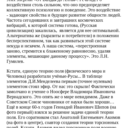
воздействии столь сильном, что оно предопределяет
коллективную психологию и поведение. Это воздействие
- задающее свойства и будущее развитие общности людей.
Частота сегодняшних и завтрашних космических
вибраций, к которой система готова, (Русская
цивилизация) закалилась, является для нее оптимальной.
Альтернатива же (паразиты и потребители) в положении
бесперспективном, так как развиваться этой системе
некуда и незачем. А наша система, «перестроенная
заново, стремится к блаженному равновесию, удаляя
элементы, мешающие данному процессу». Это Л.Н.
Гумилев.
Кстати, единую теорию поля (физического мира и
Человека) разработали учёные-Русы... В таблице
элементов Д.И.Менделеева первым (точнее нулевым)
элементом стоял эфир. От нас это скрыли! Фактически
замолчано и учение о Ноосфере Владимира Ивановича
Вернадского. Это опять же о мире невидимом. Даже в
Советском Союзе чиновники от науки были хороши…
Ещё в конце 60-х годов Геннадий Иванович Шипов (на
фото первый) взялся за решение задачи единой теории
поля. Его соратником стал Анатолий Евгеньевич Акимов
(на фото в центре), соавтор создания теории торсионных
полей. Кстати, Акимов видел торсионные поля воочию,