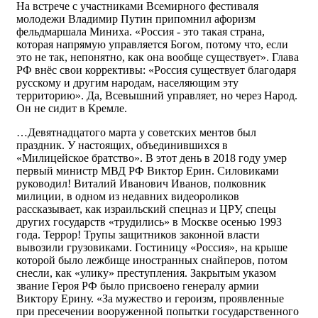
На встрече с участниками Всемирного фестиваля
молодежи Владимир Путин припомнил афоризм
фельдмаршала Миниха. «Россия - это такая страна,
которая напрямую управляется Богом, потому что, если
это не так, непонятно, как она вообще существует». Глава
РФ внёс свои коррективы: «Россия существует благодаря
русскому и другим народам, населяющим эту
территорию». Да, Всевышний управляет, но через Народ.
Он не сидит в Кремле.
…Девятнадцатого марта у советских ментов был
праздник. У настоящих, объединившихся в
«Милицейское братство». В этот день в 2018 году умер
первый министр МВД РФ Виктор Ерин. Силовиками
руководил! Виталий Иванович Иванов, полковник
милиции, в одном из недавних видеороликов
рассказывает, как израильский спецназ и ЦРУ, спецы
других государств «трудились» в Москве осенью 1993
года. Террор! Трупы защитников законной власти
вывозили грузовиками. Гостиницу «Россия», на крыше
которой было лежбище иностранных снайперов, потом
снесли, как «улику» преступления. Закрытым указом
звание Героя РФ было присвоено генералу армии
Виктору Ерину. «За мужество и героизм, проявленные
при пресечении вооруженной попытки государственного