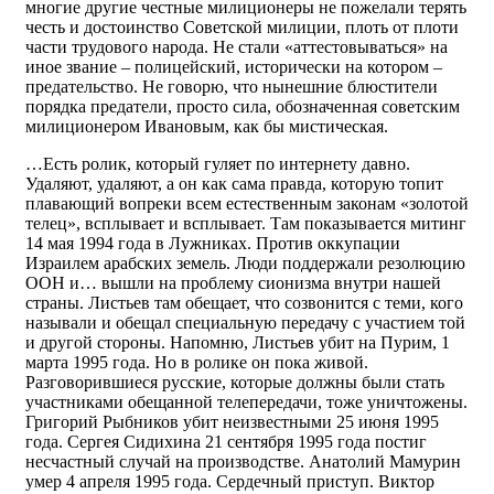
многие другие честные милиционеры не пожелали терять
честь и достоинство Советской милиции, плоть от плоти
части трудового народа. Не стали «аттестовываться» на
иное звание – полицейский, исторически на котором –
предательство. Не говорю, что нынешние блюстители
порядка предатели, просто сила, обозначенная советским
милиционером Ивановым, как бы мистическая.
…Есть ролик, который гуляет по интернету давно.
Удаляют, удаляют, а он как сама правда, которую топит
плавающий вопреки всем естественным законам «золотой
телец», всплывает и всплывает. Там показывается митинг
14 мая 1994 года в Лужниках. Против оккупации
Израилем арабских земель. Люди поддержали резолюцию
ООН и… вышли на проблему сионизма внутри нашей
страны. Листьев там обещает, что созвонится с теми, кого
называли и обещал специальную передачу с участием той
и другой стороны. Напомню, Листьев убит на Пурим, 1
марта 1995 года. Но в ролике он пока живой.
Разговорившиеся русские, которые должны были стать
участниками обещанной телепередачи, тоже уничтожены.
Григорий Рыбников убит неизвестными 25 июня 1995
года. Сергея Сидихина 21 сентября 1995 года постиг
несчастный случай на производстве. Анатолий Мамурин
умер 4 апреля 1995 года. Сердечный приступ. Виктор