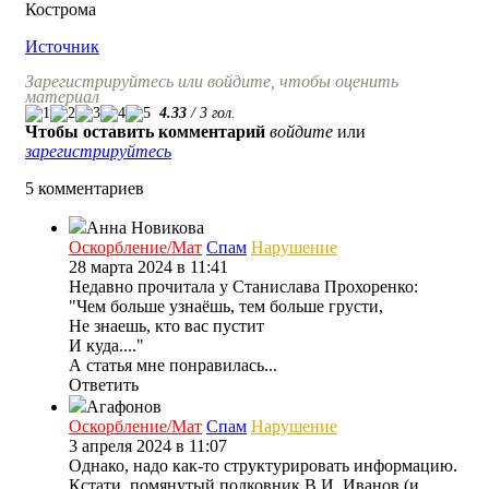
Кострома
Источник
Зарегистрируйтесь или войдите, чтобы оценить
материал
4.33
/
3
гол.
Чтобы оставить комментарий
войдите
или
зарегистрируйтесь
5 комментариев
Анна Новикова
Оскорбление/Мат
Спам
Нарушение
28 марта 2024 в 11:41
Недавно прочитала у Станислава Прохоренко:
"Чем больше узнаёшь, тем больше грусти,
Не знаешь, кто вас пустит
И куда...."
А статья мне понравилась...
Ответить
Агафонов
Оскорбление/Мат
Спам
Нарушение
3 апреля 2024 в 11:07
Однако, надо как-то структурировать информацию.
Кстати, помянутый полковник В.И. Иванов (и,