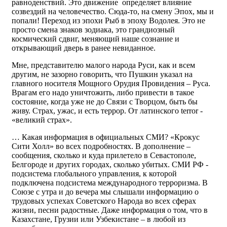
равноденствий. Это движение определяет влияние
созвездий на человечество. Сюда-то, на смену Эпох, мы и
попали! Переход из эпохи Рыб в эпоху Водолея. Это не
просто смена знаков зодиака, это грандиозный
космический сдвиг, меняющий наше сознание и
открывающий дверь в ранее невиданное.
Мне, представителю малого народа Руси, как и всем
другим, не зазорно говорить, что Пушкин указал на
главного носителя Мощного Орудия Провидения – Руса.
Врагам его надо уничтожить, либо привести в такое
состояние, когда уже не до Связи с Творцом, быть бы
живу. Страх, ужас, и есть террор. От латинского terror -
«великий страх».
… Какая информация в официальных СМИ? «Крокус
Сити Холл» во всех подробностях. В дополнение –
сообщения, сколько и куда прилетело в Севастополе,
Белгороде и других городах, сколько убитых. СМИ РФ -
подсистема глобального управления, к которой
подключена подсистема международного терроризма. В
Союзе с утра и до вечера мы слышали информацию о
трудовых успехах Советского Народа во всех сферах
жизни, песни радостные. Даже информация о том, что в
Казахстане, Грузии или Узбекистане – в любой из