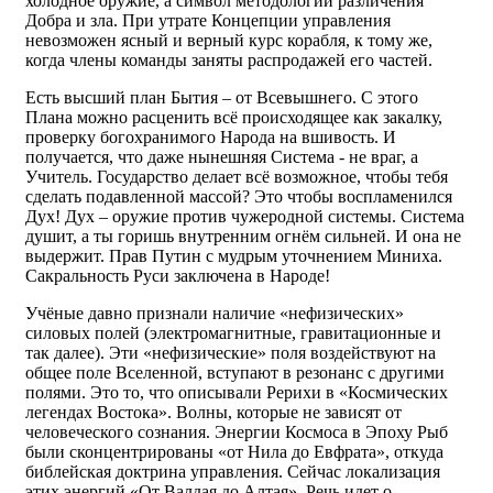
холодное оружие, а символ методологии различения
Добра и зла. При утрате Концепции управления
невозможен ясный и верный курс корабля, к тому же,
когда члены команды заняты распродажей его частей.
Есть высший план Бытия – от Всевышнего. С этого
Плана можно расценить всё происходящее как закалку,
проверку богохранимого Народа на вшивость. И
получается, что даже нынешняя Система - не враг, а
Учитель. Государство делает всё возможное, чтобы тебя
сделать подавленной массой? Это чтобы воспламенился
Дух! Дух – оружие против чужеродной системы. Система
душит, а ты горишь внутренним огнём сильней. И она не
выдержит. Прав Путин с мудрым уточнением Миниха.
Сакральность Руси заключена в Народе!
Учёные давно признали наличие «нефизических»
силовых полей (электромагнитные, гравитационные и
так далее). Эти «нефизические» поля воздействуют на
общее поле Вселенной, вступают в резонанс с другими
полями. Это то, что описывали Рерихи в «Космических
легендах Востока». Волны, которые не зависят от
человеческого сознания. Энергии Космоса в Эпоху Рыб
были сконцентрированы «от Нила до Евфрата», откуда
библейская доктрина управления. Сейчас локализация
этих энергий «От Валдая до Алтая». Речь идет о