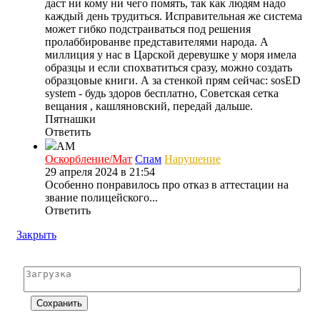
даст ни кому ни чего помять, так как людям надо
каждый день трудиться. Исправительная же система
может гибко подстраиваться под решения
пролаббированве представителями народа. А
миллиция у нас в Царской деревушке у моря имела
образцы и если спохватиться сразу, можно создать
образцовые книги. А за стенкой прям сейчас: sosED
system - будь здоров бесплатно, Советская сетка
вещания , кашляновский, передай дальше.
Пятнашки
Ответить
АМ
Оскорбление/Мат
Спам
Нарушение
29 апреля 2024 в 21:54
Особенно понравилось про отказ в аттестации на
звание полицейского...
Ответить
Закрыть