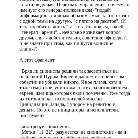
кстати, ведущая "Перехвата управления" почему-то
именует его генерал-полковником) "подаёт
информацию" сходным образом - мысль т.ск. скачет
с одной темы на другую, "с пятого на десятое". (И
т.ск. коробит надпись "за" тов. Ивановым, в коей
"генерал - армии"... невольно возникает вопрос:
друзья, а вы - действительно, советские офицеры?..
и не знаете при этом, как пишутся воинские
звания?)
А этот фрагмент
"Вряд ли сионисты решили так засветиться на
нынешний Пурим. Евреи в давнем историческом
событии не убивали никого. Иное племя, хотя и
тоже семитское, уничтожало всех, за исключением
евреев, жилища которых были помечены. Уже тогда
их готовили как исполнителей миссии
Цивилизации Запада, с упором на религию и
деньги. Но это не инициаторы, а исполнители,
инструмент"
явно требует пояснения.
"Метки "11, 22", разумеется, не сионистские - да и
вообще, сионисты и каббалисты, любители