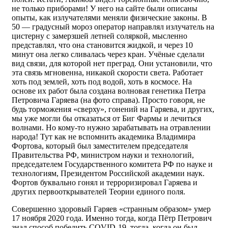
не только приборами! У него на сайте были описаны
опыты, как излучателями меняли физические законы. В
50 — градусный мороз оператор направлял излучатель на
цистерну с замерзшей летней соляркой, мысленно
представлял, что она становится жидкой, и через 10
минут она легко сливалась через кран. Учёные сделали
вид связи, для которой нет преград. Они установили, что
эта связь мгновенна, никакой скорости света. Работает
хоть под землей, хоть под водой, хоть в космосе. На
основе их работ была создана волновая генетика Петра
Петровича Гаряева (на фото справа). Просто говоря, не
будь торможения «сверху», гонений на Гаряева, и других,
мы уже могли бы отказаться от Биг Фармы и лечиться
волнами. Но кому-то нужно зарабатывать на отравлении
народа! Тут как не вспомнить академика Владимира
Фортова, который был заместителем председателя
Правительства РФ, министром науки и технологий,
председателем Государственного комитета РФ по науке и
технологиям, Президентом Российской академии наук.
Фортов буквально гонял и терроризировал Гаряева и
других первооткрывателей Теории единого поля.
Совершенно здоровый Гаряев «странным образом» умер
17 ноября 2020 года. Именно тогда, когда Пётр Петрович
знал способ победить COVID-19, тогда, когда он был