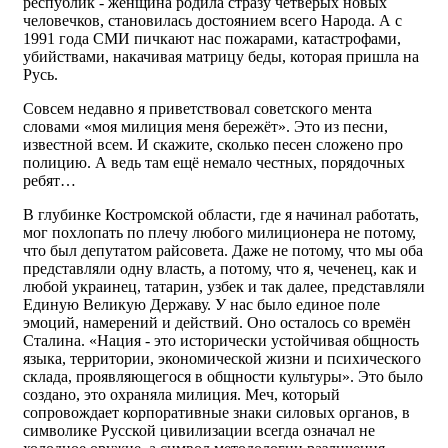
республик - женщина родила стразу четверых новых
человечков, становилась достоянием всего Народа. А с
1991 года СМИ пичкают нас пожарами, катастрофами,
убийствами, накачивая матрицу беды, которая пришла на
Русь.
Совсем недавно я приветствовал советского мента
словами «моя милиция меня бережёт». Это из песни,
известной всем. И скажите, сколько песен сложено про
полицию. А ведь там ещё немало честных, порядочных
ребят…
В глубинке Костромской области, где я начинал работать,
мог похлопать по плечу любого милиционера не потому,
что был депутатом райсовета. Даже не потому, что мы оба
представляли одну власть, а потому, что я, чеченец, как и
любой украинец, татарин, узбек и так далее, представляли
Единую Великую Державу. У нас было единое поле
эмоций, намерений и действий. Оно осталось со времён
Сталина. «Нация - это исторически устойчивая общность
языка, территории, экономической жизни и психического
склада, проявляющегося в общности культуры». Это было
создано, это охраняла милиция. Меч, который
сопровождает корпоративные знаки силовых органов, в
символике Русской цивилизации всегда означал не