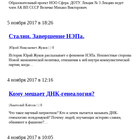
Образовательный проект НОО Сфера. ДОТУ. Лекция № 3 Лекцию ведет
член АК ВП СССР Величко Михаил Викторович.
5 ноября 2017 в 18:26
Сталин. Завершение НЭПа.
|
Юрий Николаевич Жуков
|
|
0
Историк Юрий Жуков рассказывает о феномене НЭПа. Неизвестные стороны
Новой экономической политики, отношения к ней внутри коммунистической
партии, когда…
4 ноября 2017 в 12:16
Кому мешает ДНК-генеалогия?
|
Анатолий Клёсов
|
|
0
Что такое научный патриотизм? Кто и зачем пытается называть ДНК-
генеалогию псевдонаукой? Почему людей, изучающих историю славян,
обвиняют в фашизме?…
4 ноября 2017 в 10:05