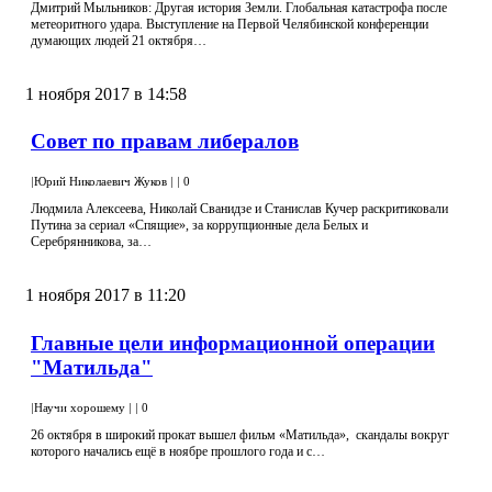
Дмитрий Мыльников: Другая история Земли. Глобальная катастрофа после
метеоритного удара. Выступление на Первой Челябинской конференции
думающих людей 21 октября…
1 ноября 2017 в 14:58
Совет по правам либералов
|
Юрий Николаевич Жуков
|
|
0
Людмила Алексеева, Николай Сванидзе и Станислав Кучер раскритиковали
Путина за сериал «Спящие», за коррупционные дела Белых и
Серебрянникова, за…
1 ноября 2017 в 11:20
Главные цели информационной операции
"Матильда"
|
Научи хорошему
|
|
0
26 октября в широкий прокат вышел фильм «Матильда», скандалы вокруг
которого начались ещё в ноябре прошлого года и с…