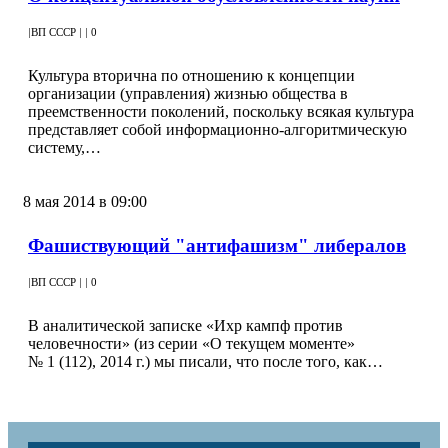
|
ВП СССР
|
|
0
Культура вторична по отношению к концепции
организации (управления) жизнью общества в
преемственности поколений, поскольку всякая культура
представляет собой информационно-алгоритмическую
систему,…
8 мая 2014 в 09:00
Фашиствующий "антифашизм" либералов
|
ВП СССР
|
|
0
В аналитической записке «Ихр кампф против
человечности» (из серии «О текущем моменте»
№ 1 (112), 2014 г.) мы писали, что после того, как…