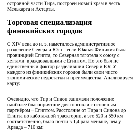
островной части Тира, построен новый храм в честь
Мелькарта и Астарты.
Торговая специализация
финикийских городов
С XIV века до н. э. наметилось административное
разделение Севера и Юга – если Южная Финикия была
провинцией Египта, то Северная тяготела к союзу с
хеттами, враждовавшими с Египтом. Но это был не
единственный фактор разделивший Север и Юг. У
каждого из финикийских городов были свои чисто
экономические недостатки и преимущества. Анализируем
карту:
Очевидно, что Тир и Сидон занимали положение
наиболее благоприятное для торговли с основным
партнёром – Египтом. Расстояние от Тира и Сидона до
Египта по каботажной траектории, а это 520 и 550 км
соответственно, было почти в 1,4 раза меньше, чем у
Арвада – 710 км: