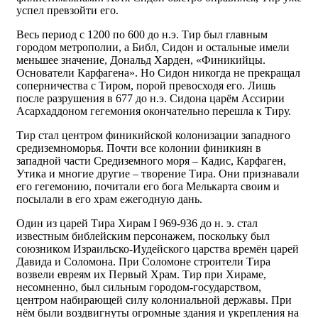
успел превзойти его.
Весь период с 1200 по 600 до н.э. Тир был главным
городом метрополии, а Библ, Сидон и остальные имели
меньшее значение, Дональд Харден, «Финикийцы.
Основатели Карфагена». Но Сидон никогда не прекращал
соперничества с Тиром, порой превосходя его. Лишь
после разрушения в 677 до н.э. Сидона царём Ассирии
Асархаддоном гегемония окончательно перешла к Тиру.
Тир стал центром финикийской колонизации западного
средиземноморья. Почти все колонии финикиян в
западной части Средиземного моря – Кадис, Карфаген,
Утика и многие другие – творение Тира. Они признавали
его гегемонию, почитали его бога Мелькарта своим и
посылали в его храм ежегодную дань.
Один из царей Тира Хирам I 969-936 до н. э. стал
известным библейским персонажем, поскольку был
союзником Израильско-Иудейского царства времён царей
Давида и Соломона. При Соломоне строители Тира
возвели евреям их Первый Храм. Тир при Хираме,
несомненно, был сильным городом-государством,
центром набирающей силу колониальной державы. При
нём были воздвигнуты огромные здания и укрепления на