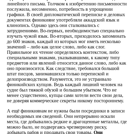
линейного письма. Толчком к изобретению письменности
послужила, несомненно, потребность в упрощении
графики. В своей дипломатической переписке и деловых
документах финикияне употребляли аккадский язык и
клинопись. Однако здесь они сталкивались с
затруднениями. Во-первых, необходимостью специально
изучать чужой язык. Во-вторых, приходилось запоминать
до 600 знаков, каждый из которых мог иметь несколько
значений – либо как целое слово, либо как слог.
Правильное их чтение определялось контекстом, либо
специальными знаками, указывавшими, к какому типу
предметов или явлений относится данное слово, либо как
оно произносится. Как следствие, требовался большой
штат писцов, занимавшихся только перепиской и
делопроизводством. Разумеется, это не устраивало
финикийских купцов. Ведь каждый лишний человек на
судне был тяжкой обузой и большим убытком. Что не
менее существенно, купцы сами хотели вести свои дела,
не доверяя коммерческие секреты никому постороннему.
А ещё финикиянам не нужны были посредники в записи
необходимых им сведений. Они непрерывно искали
места, где добывались редкие и драгоценные металлы, где
можно было, не подвергаясь чрезмерному риску,
добывать рабов и продавать свои товары.
Они