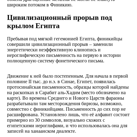
широким потоком в Финикию.
Цивилизационный прорыв под
крылом Египта
Пребывая под мягкой гегемонией Египта, финикийцы
совершили цивилизационный прорыв – заменили
энергетически неэффективную клинопись и
иероглифическую письменность на первую в истории
полноценную систему фонетического письма.
Движение к ней было постепенным. Для начала в первой
половине II тыс. до н.э. в Синае, Египет, появилась
протосинайская письменность, образцы которой найдены
на раскопках в Сарабит аль-Хадим (место обозначено на
карте). Во времена Среднего и Нового Царств фараоны
разрабатывали там месторождения бирюзы, возможно,
совместно с финикийцами. Письменность до сих пор не
расшифрована. Установлено лишь, что её алфавит состоит
примерно из 30 символов, визуально схожих с
египетскими иероглифами, и что использовалась она для
записей на ханаанском диалекте.