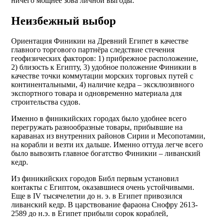
ничего мощнее зова личной выгоды.
Неизбежный выбор
Ориентация Финикии на Древний Египет в качестве
главного торгового партнёра следствие стечения
геофизических факторов: 1) прибрежное расположение,
2) близость к Египту, 3) удобное положение Финикии в
качестве точки коммутации морских торговых путей с
континентальными, 4) наличие кедра – эксклюзивного
экспортного товара и одновременно материала для
строительства судов.
Именно в финикийских городах было удобнее всего
перегружать разнообразные товары, прибывшие на
караванах из внутренних районов Сирии и Месопотамии,
на корабли и везти их дальше. Именно оттуда легче всего
было вывозить главное богатство Финикии – ливанский
кедр.
Из финикийских городов Библ первым установил
контакты с Египтом, оказавшиеся очень устойчивыми.
Еще в IV тысячелетии до н. э. в Египет привозился
ливанский кедр. В царствование фараона Снофру 2613-
2589 до н.э. в Египет прибыли сорок кораблей,