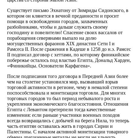
Существует письмо Эхнатону от Зимриды Сидонского, в
котором он клянется в вечной преданности и просит
помощи в освобождении городов, захваченных
разбойниками, чтобы и дальше служить своему
господину и повелителю! Спасение своих вассалов от
порабощения северянами выпало на долю
могущественных фараонов XIX династии Сети I и
Рамсеса II. После сражения в Кадеше в 1258 до н.э. Рамсес
II подписал договор с хеттами, по которому финикийское
побережье осталось под властью Египта, Дональд Харден,
«Финикийцы. Основатели Карфагена».
После подписания того договора в Передней Азии более
чем на столетие установился мир, вызвавший взрыв
торговой активности в регионе, чему в немалой степени
поспособствовала и монетизация торговли. Для многих
торговых городов то был период небывалого роста и
укрепления экономического благосостояния. Отношения
Египта с Левантом претерпели тогда качественные
изменения: если раньше участники военных походов
всегда возвращались с добычей на берега Нила, то теперь
часть египтян оставалась жить в городах Сирии и
Палестины. С началом активной монетизации товарного
обмена драгоценные металлы не могли не хлынуть