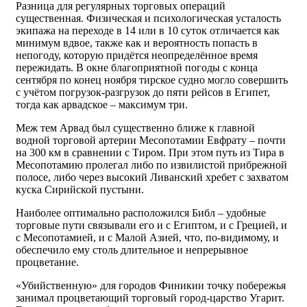
Разница для регулярных торговых операций
существенная. Физическая и психологическая усталость
экипажа на переходе в 14 или в 10 суток отличается как
минимум вдвое, также как и вероятность попасть в
непогоду, которую придётся неопределённое время
пережидать. В окне благоприятной погоды с конца
сентября по конец ноября тирское судно могло совершить
с учётом погрузок-разгрузок до пяти рейсов в Египет,
тогда как арвадское – максимум три.
Меж тем Арвад был существенно ближе к главной
водной торговой артерии Месопотамии Евфрату – почти
на 300 км в сравнении с Тиром. При этом путь из Тира в
Месопотамию пролегал либо по извилистой прибрежной
полосе, либо через высокий Ливанский хребет с захватом
куска Сирийской пустыни.
Наиболее оптимально расположился Библ – удобные
торговые пути связывали его и с Египтом, и с Грецией, и
с Месопотамией, и с Малой Азией, что, по-видимому, и
обеспечило ему столь длительное и непрерывное
процветание.
«Убийственную» для городов Финикии точку побережья
занимал процветающий торговый город-царство Угарит.