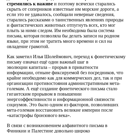
стремились к наживе
и поэтому всячески старались
скрыть от соперников известные им морские дороги, а
если это не удавалось, сообщали неверные сведения,
старались рассказами о таинственных явлениях природы
и фантастических животных отпугнуть всех, кто мог
плыть за ними следом. Им необходима была система
письма, которая позволяла бы делать записи на родном
языке, при этом не тратить много времени и сил на
овладение грамотой.
Как заметил Илья Шолеймович, переход к фонетическому
письму означал ещё один важный шаг в
эволюции капитала – прорыв в приватности
информации, отныне фиксируемой без посредников, что
крайне необходимо как для коммерческих дел, так и при
организации противостояния административным мета-
големам. А ещё создание фонетического письма стало
гигантским прорывом в повышении
энергоэффективности и информационной связности
социумов. Это было одним из факторов, позволивших
мета-големам восстановить великие империи после
«катастрофы бронзового века».
В связи с возникновением алфавитного письма в
Финикии и Палестине довольно широко