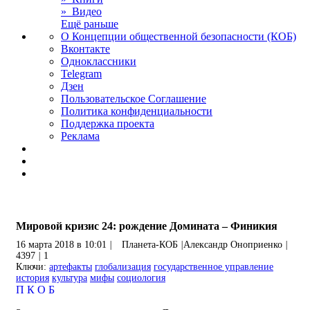
» Видео
Ещё раньше
О Концепции общественной безопасности (КОБ)
Вконтакте
Одноклассники
Telegram
Дзен
Пользовательское Соглашение
Политика конфиденциальности
Поддержка проекта
Реклама
Мировой кризис 24: рождение Домината – Финикия
16 марта 2018 в 10:01
|
Планета-КОБ
|
Александр Оноприенко
|
4397
|
1
Ключи:
артефакты
глобализация
государственное управление
история
культура
мифы
социология
П
К
О
Б