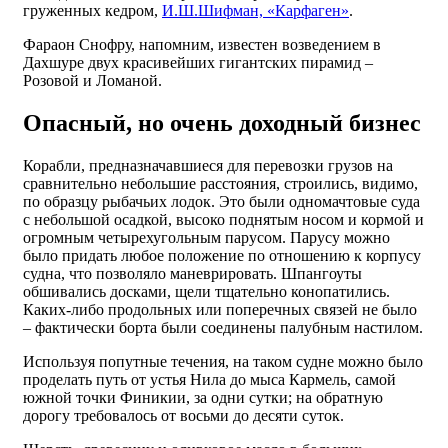
груженных кедром,
И.Ш.Шифман, «Карфаген»
.
Фараон Снофру, напомним, известен возведением в
Дахшуре двух красивейших гигантских пирамид –
Розовой и Ломаной.
Опасный, но очень доходный бизнес
Корабли, предназначавшиеся для перевозки грузов на
сравнительно небольшие расстояния, строились, видимо,
по образцу рыбачьих лодок. Это были одномачтовые суда
с небольшой осадкой, высоко поднятым носом и кормой и
огромным четырехугольным парусом. Парусу можно
было придать любое положение по отношению к корпусу
судна, что позволяло маневрировать. Шпангоуты
обшивались досками, щели тщательно конопатились.
Каких-либо продольных или поперечных связей не было
– фактически борта были соединены палубным настилом.
Используя попутные течения, на таком судне можно было
проделать путь от устья Нила до мыса Кармель, самой
южной точки Финикии, за одни сутки; на обратную
дорогу требовалось от восьми до десяти суток.