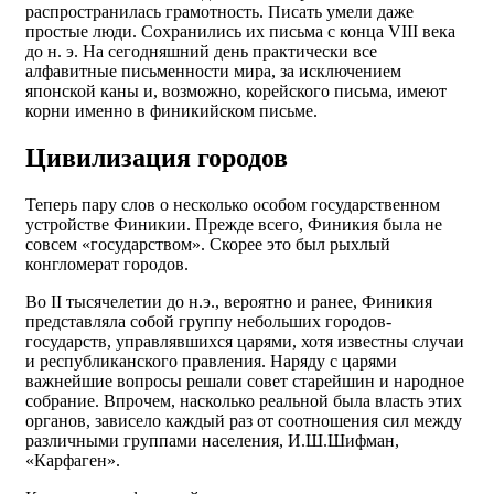
распространилась грамотность. Писать умели даже
простые люди. Сохранились их письма с конца VIII века
до н. э. На сегодняшний день практически все
алфавитные письменности мира, за исключением
японской каны и, возможно, корейского письма, имеют
корни именно в финикийском письме.
Цивилизация городов
Теперь пару слов о несколько особом государственном
устройстве Финикии. Прежде всего, Финикия была не
совсем «государством». Скорее это был рыхлый
конгломерат городов.
Во II тысячелетии до н.э., вероятно и ранее, Финикия
представляла собой группу небольших городов-
государств, управлявшихся царями, хотя известны случаи
и республиканского правления. Наряду с царями
важнейшие вопросы решали совет старейшин и народное
собрание. Впрочем, насколько реальной была власть этих
органов, зависело каждый раз от соотношения сил между
различными группами населения, И.Ш.Шифман,
«Карфаген».