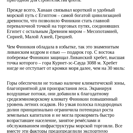
Прежде всего, Ханаан связывал короткий и удобный
морской путь с Египтом – самой богатой цивилизацией
древности, что позволило Финикии стать главной
перевалочной точкой на торговых путях, соединявших
Египет с остальным Древним миром – Месопотамией,
Сирией, Малой Азией, Грецией.
Чем Финикия обладала в избытке, так это знаменитым
ливанским кедром и елью — подарок гор. С востока
побережье Финикии защищал Ливанский хребет, высшая
точка которого – гора Курнет-эс-Сауда 3088 м. Хребет
нигде не отступает от кромки моря далее, чем на 30 миль:
Горы обеспечили не только наличие климатической зоны,
благоприятной для произрастания леса. Экранируя
воздушные потоки, они добавили к благодатному
средиземноморскому климату Финикии повышенный
уровень летних осадков. Но узкая полоска плодородных
долин принципиально ограничила потенциал роста
земельных капиталов и не могла прокормить быстро
возраставшее население, занятое ремёслами и
обслуживанием инфраструктуры морской торговли. Все
вместе эти факторы предопределили экспортную