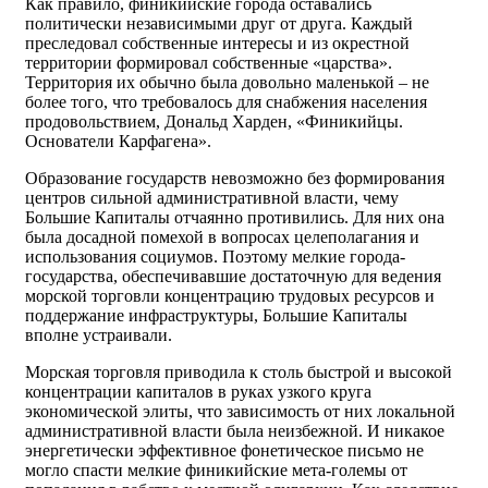
Как правило, финикийские города оставались
политически независимыми друг от друга. Каждый
преследовал собственные интересы и из окрестной
территории формировал собственные «царства».
Территория их обычно была довольно маленькой – не
более того, что требовалось для снабжения населения
продовольствием, Дональд Харден, «Финикийцы.
Основатели Карфагена».
Образование государств невозможно без формирования
центров сильной административной власти, чему
Большие Капиталы отчаянно противились. Для них она
была досадной помехой в вопросах целеполагания и
использования социумов. Поэтому мелкие города-
государства, обеспечивавшие достаточную для ведения
морской торговли концентрацию трудовых ресурсов и
поддержание инфраструктуры, Большие Капиталы
вполне устраивали.
Морская торговля приводила к столь быстрой и высокой
концентрации капиталов в руках узкого круга
экономической элиты, что зависимость от них локальной
административной власти была неизбежной. И никакое
энергетически эффективное фонетическое письмо не
могло спасти мелкие финикийские мета-големы от