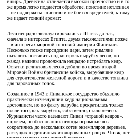
вширь. Древесина отличается высокой прочностью и в то
же время легко поддаётся обработке, поистине нетленная
– не подвержена гниению и не боится вредителей, к тому
же издает тонкий аромат:
Леса нещадно эксплуатировались с III тыс. до н.э.,
сначала в интересах Египта, двумя тысячелетиями позже
– в интересах морской торговой империи Финикии.
Несколько позже персидские цари, затем римляне
пытались поставить под контроль вырубку лесов, но
жажда наживы продолжила нещадно истреблять кедр.
Остатки реликтовых лесов добили во время второй
Мировой Войны британские войска, вырубавшие кедр
для строительства железной дороги и в качестве топлива
для паровозных топок.
Созданное в 1943 г. Ливанское государство объявило
практически исчезнувший кедр национальным
достоянием, но по факту вырубка прекратилась только
после того, как вырубать, собственно, стало нечего.
Журналисты часто называют Ливан «страной кедров»,
впрочем, необоснованно: некогда огромные леса
сократились до нескольких сотен экземпляров деревьев,
растущих в единичных изолированных рощах. Что ж, нет