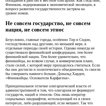
попадания в рабство к местной олигархии. Как следствие,
Финикия, лидировавшая в экономической эволюции, в
вопросе развития государственности застряла на
уровне номов.
Не совсем государство, не совсем
нация, не совсем этнос
Безусловно, главные города, особенно Тир и Сидон,
господствовали над другими, по меньшей мере, в
отдельные периоды своей истории. Однако никогда не
существовало финикийской конфедерации, тем более
финикийской нации. Тем более удивительно, что
финикийцы, во всяком случае, в коммерческом плане,
стали силой, с которой миру приходилось считаться. Если
бы они достигли и политического объединения, то смогли
бы совершить намного больше, Дональд Харден,
«Финикийцы. Основатели Карфагена».
Принципиальное отличие олигархической власти от
административной в том, что олигархия не формирует
государств, наций и этносов. Она лишь оператор
социальных ландшафтов, использующий их в своих
интересах, либо разрушающий, если мешают. Так что