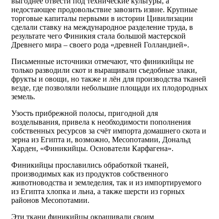
выгоднее отвести под технические культуры, а
недостающее продовольствие завозить извне. Крупные
торговые капиталы первыми в истории Цивилизации
сделали ставку на международное разделение труда, в
результате чего Финикия стала большой мастерской
Древнего мира – своего рода «древней Голландией».
Письменные источники отмечают, что финикийцы не
только разводили скот и выращивали съедобные злаки,
фрукты и овощи, но также и лён для производства тканей
везде, где позволяли небольшие площади их плодородных
земель.
Узость прибрежной полосы, пригодной для
возделывания, привела к необходимости пополнения
собственных ресурсов за счёт импорта домашнего скота и
зерна из Египта и, возможно, Месопотамии, Дональд
Харден, «Финикийцы. Основатели Карфагена».
Финикийцы прославились обработкой тканей,
производимых как из продуктов собственного
животноводства и земледелия, так и из импортируемого
из Египта хлопка и льна, а также шерсти из горных
районов Месопотамии.
Эти ткани финикийцы окрашивали своим