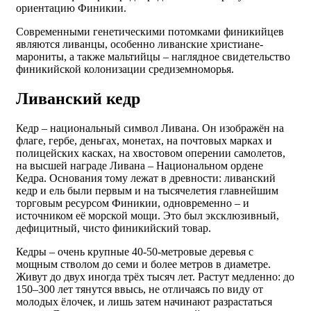
ориентацию Финикии.
Современными генетическими потомками финикийцев
являются ливанцы, особенно ливанские христиане-
марониты, а также мальтийцы – наглядное свидетельство
финикийской колонизации средиземноморья.
Ливанский кедр
Кедр – национальный символ Ливана. Он изображён на
флаге, гербе, деньгах, монетах, на почтовых марках и
полицейских касках, на хвостовом оперении самолетов,
на высшей награде Ливана – Национальном ордене
Кедра. Основания тому лежат в древности: ливанский
кедр и ель были первым и на тысячелетия главнейшим
торговым ресурсом Финикии, одновременно – и
источником её морской мощи. Это был эксклюзивный,
дефицитный, чисто финикийский товар.
Кедры – очень крупные 40-50-метровые деревья с
мощным стволом до семи и более метров в диаметре.
Живут до двух иногда трёх тысяч лет. Растут медленно: до
150–300 лет тянутся ввысь, не отличаясь по виду от
молодых ёлочек, и лишь затем начинают разрастаться