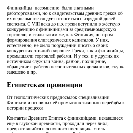
Финикийцы, несомненно, были знатными
работорговцами, но к свидетельствам древних греков об
их вероломстве следует относиться с изрядной долей
скепсиса. С VIII века до н.э. греки вступили в жёсткую
конкуренцию с финикийцами за средиземноморскую
торговлю, и стали таким же, как Финикия, центром
формирования олигархических капиталов. У них,
естественно, не было побуждений писать о своих
конкурентах что-либо хорошее. Греки, как и финикийцы,
промышляли торговлей рабами. И у тех, и у других их
источником служили война, разбой, похищение,
обращение в рабство несостоятельных должников, скупка
задешево и пр.
Египетская провинция
От геополитических предпосылок специализации
Финикии и основных её промыслов тихонько перейдём к
истории процесса.
Контакты Древнего Египта с финикийцами, начавшиеся
ещё в глубокой древности, проходили через Библ,
превратившийся в основного поставщика столь