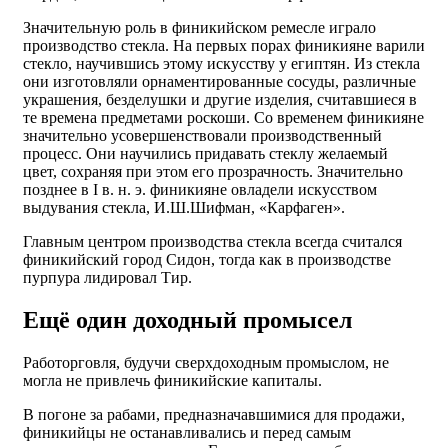
Значительную роль в финикийском ремесле играло
производство стекла. На первых порах финикияне варили
стекло, научившись этому искусству у египтян. Из стекла
они изготовляли орнаментированные сосуды, различные
украшения, безделушки и другие изделия, считавшиеся в
те времена предметами роскоши. Со временем финикияне
значительно усовершенствовали производственный
процесс. Они научились придавать стеклу желаемый
цвет, сохраняя при этом его прозрачность. Значительно
позднее в I в. н. э. финикияне овладели искусством
выдувания стекла, И.Ш.Шифман, «Карфаген».
Главным центром производства стекла всегда считался
финикийский город Сидон, тогда как в производстве
пурпура лидировал Тир.
Ещё один доходный промысел
Работорговля, будучи сверхдоходным промыслом, не
могла не привлечь финикийские капиталы.
В погоне за рабами, предназначавшимися для продажи,
финикийцы не останавливались и перед самым