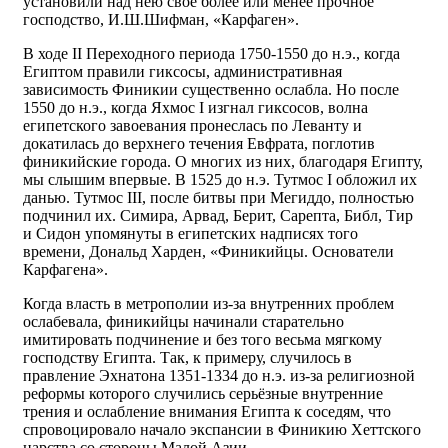
установили над нею своё более или менее прочное
господство, И.Ш.Шифман, «Карфаген».
В ходе II Переходного периода 1750-1550 до н.э., когда
Египтом правили гиксосы, административная
зависимость Финикии существенно ослабла. Но после
1550 до н.э., когда Яхмос I изгнал гиксосов, волна
египетского завоевания пронеслась по Леванту и
докатилась до верхнего течения Евфрата, поглотив
финикийские города. О многих из них, благодаря Египту,
мы слышим впервые. В 1525 до н.э. Тутмос I обложил их
данью. Тутмос III, после битвы при Мегиддо, полностью
подчинил их. Симира, Арвад, Берит, Сарепта, Библ, Тир
и Сидон упомянуты в египетских надписях того
времени, Дональд Харден, «Финикийцы. Основатели
Карфагена».
Когда власть в метрополии из-за внутренних проблем
ослабевала, финикийцы начинали старательно
имитировать подчинение и без того весьма мягкому
господству Египта. Так, к примеру, случилось в
правление Эхнатона 1351-1334 до н.э. из-за религиозной
реформы которого случились серьёзные внутренние
трения и ослабление внимания Египта к соседям, что
спровоцировало начало экспансии в Финикию Хеттского
царства со стороны Малой Азии.