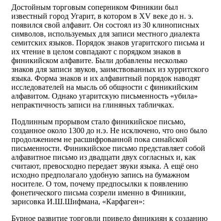
Достойным торговым соперником Финикии был
известный город Угарит, в котором в XV веке до н. э.
появился свой алфавит. Он состоял из 30 клинописных
символов, используемых для записи местного диалекта
семитских языков. Порядок знаков угаритского письма и
их чтение в целом совпадают с порядком знаков в
финикийском алфавите. Были добавлены несколько
знаков для записи звуков, заимствованных из хурритского
языка. Форма знаков и их алфавитный порядок наводят
исследователей на мысль об общности с финикийским
алфавитом. Однако угаритскую письменность «убила»
непрактичность записи на глиняных табличках.
Подлинным прорывом стало финикийское письмо,
созданное около 1300 до н.э. Не исключено, что оно было
продолжением не расшифрованной пока синайской
письменности. Финикийское письмо представляет собой
алфавитное письмо из двадцати двух согласных и, как
считают, превосходно передает звуки языка. А ещё оно
исходно предполагало удобную запись на бумажном
носителе. О том, почему предпосылки к появлению
фонетического письма созрели именно в Финикии,
зарисовка И.Ш.Шифмана, «Карфаген»:
Бурное развитие торговли привело финикиян к созданию