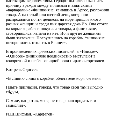
настоящим вероломством. Геродот пытался объяснить
причину вражды между эллинами и азиатскими
«варварами»: «Финикияне, явившись в Аргос, разложили
товар. А на пятый или шестой день, когда они
распродались почти целиком, на море пришли много
разных женщин и среди них царская дочь Ио. Она стояла
на корме корабля и покупала товары, а финикияне,
сговорившись, напали на неё. Ио и другие женщины
были захвачены. Погрузившись на корабль, финикияне
поторопились отплыть в Египет».
В произведениях греческих писателей, в «Илиаде»,
«Одиссее» финикияне неоднократно выступают в
колоритной и не благовидной роли пиратов-торговцев.
Вот речь Одиссея:
«В Ливию с ним в корабле, облетателе моря, он меня
Плыть пригласил, говоря, что товар свой там выгодно
сбудем,
Сам же, напротив, меня, не товар наш продать там
замыслил»,
И.Ш.Шифман, «Карфаген».