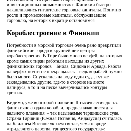
инвестиционных возможностях в Финикии быстро
накапливались гигантские торговые капиталы. Попутно
росли и промысловые капиталы, обслуживавшие
торговлю, на которых вкратце остановимся.
Кораблестроение в Финикии
Потребности в морской торговле очень рано превратили
финикийские города в крупнейшие центры
кораблестроения. В Тире было много верфей, на которых
кроме самих тирян работали выходцы из других
финикийских городов – Библа, Сидона и Арвада. Работа
на верфях почти не прекращалась – ведь кораблей нужно
было много. Спускались на воду одни суда, тут же
закладывались другие, где-то в стороне на листе
папируса, а то и на песке вычерчивались контуры
третьих.
Видимо, уже во второй половине II тысячелетия до н.э.
финикияне создали корабли, предназначавшиеся для
дальнего плавания, – так называемые таршишские суда.
Страна Таршиш (Южная Испания, Андалусия) считалась
на Ближнем Востоке «краем света», чем-то вроде
«тридевятого царства, тридесятого государства»: