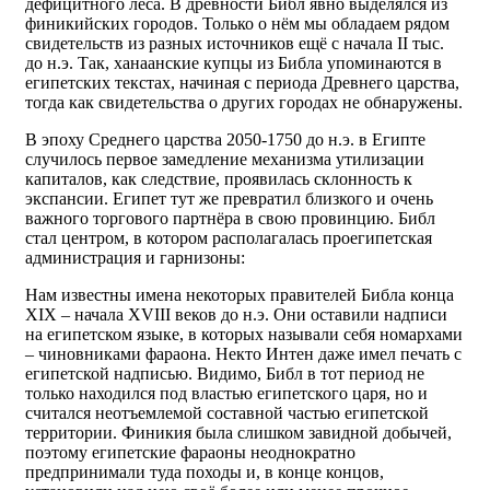
дефицитного леса. В древности Библ явно выделялся из
финикийских городов. Только о нём мы обладаем рядом
свидетельств из разных источников ещё с начала II тыс.
до н.э. Так, ханаанские купцы из Библа упоминаются в
египетских текстах, начиная с периода Древнего царства,
тогда как свидетельства о других городах не обнаружены.
В эпоху Среднего царства 2050-1750 до н.э. в Египте
случилось первое замедление механизма утилизации
капиталов, как следствие, проявилась склонность к
экспансии. Египет тут же превратил близкого и очень
важного торгового партнёра в свою провинцию. Библ
стал центром, в котором располагалась проегипетская
администрация и гарнизоны:
Нам известны имена некоторых правителей Библа конца
XIX – начала XVIII веков до н.э. Они оставили надписи
на египетском языке, в которых называли себя номархами
– чиновниками фараона. Некто Интен даже имел печать с
египетской надписью. Видимо, Библ в тот период не
только находился под властью египетского царя, но и
считался неотъемлемой составной частью египетской
территории. Финикия была слишком завидной добычей,
поэтому египетские фараоны неоднократно
предпринимали туда походы и, в конце концов,