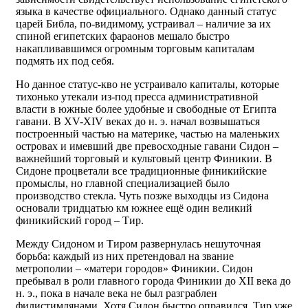
языка в качестве официального. Однако данный статус
царей Библа, по-видимому, устраивал – наличие за их
спиной египетских фараонов мешало быстро
накапливавшимся огромным торговым капиталам
подмять их под себя.
Но данное статус-кво не устраивало капиталы, которые
тихонько утекали из-под пресса административной
власти в южные более удобные и свободные от Египта
гавани. В XV-XIV веках до н. э. начал возвышаться
построенный частью на материке, частью на маленьких
островах и имевший две превосходные гавани Сидон –
важнейший торговый и культовый центр Финикии. В
Сидоне процветали все традиционные финикийские
промыслы, но главной специализацией было
производство стекла. Чуть позже выходцы из Сидона
основали тридцатью км южнее ещё один великий
финикийский город – Тир.
Между Сидоном и Тиром развернулась нешуточная
борьба: каждый из них претендовал на звание
метрополии – «матери городов» Финикии. Сидон
пребывал в роли главного города Финикии до XII века до
н. э., пока в начале века не был разграблен
филистимлянами. Хотя Сидон быстро оправился, Тир уже