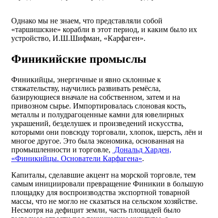
Однако мы не знаем, что представляли собой
«таршишские» корабли в этот период, и каким было их
устройство, И.Ш.Шифман, «Карфаген».
Финикийские промыслы
Финикийцы, энергичные и явно склонные к
стяжательству, научились развивать ремёсла,
базирующиеся вначале на собственном, затем и на
привозном сырье. Импортировалась слоновая кость,
металлы и полудрагоценные камни для ювелирных
украшений, безделушек и произведений искусства,
которыми они повсюду торговали, хлопок, шерсть, лён и
многое другое. Это была экономика, основанная на
промышленности и торговле,
Дональд Харден,
«Финикийцы. Основатели Карфагена»
.
Капиталы, сделавшие акцент на морской торговле, тем
самым инициировали превращение Финикии в большую
площадку для воспроизводства экспортной товарной
массы, что не могло не сказаться на сельском хозяйстве.
Несмотря на дефицит земли, часть площадей было