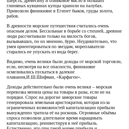
Шерсть, древесину и оливковое масло в больших
глиняных кувшинах купцы хранили на палубах.
Привозили финикияне в Египет быков, груды золота,
рабов.
В древности морские путешествия считались очень
опасным делом. Бессильные в борьбе со стихией, древние
люди рассчитывали только на милость богов,
вызывавших, по их мнению, бурю. Неудивительно, что
умея ориентироваться по звездам, мореплаватели
старались не упускать из вида берег.
Видимо, очень велики были доходы от морской торговли,
если, несмотря на все опасности, финикияне
осмеливались пускаться в далекие
плавания,И.Ш.Шифман, «Карфаген».
Доходы действительно были очень велики – морская
перевозка меняла цены на товары в разы, если не на
порядки. Спрос на дорогие заморские товары
генерировала земельная аристократия, которая из-за
ограниченных возможностей капитализации прибыли
вынужденно тратила её на роскошь. Огромные объёмы
спроса позволяли длительное время наращивать
капитализацию, реинвестируя в неё прибыль.
Естественно, что при такой норме прибыли и