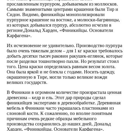
прославленным пурпуром, добываемым из моллюсков.
Самыми знаменитыми центрами крашения были Тир и
Сидон. Видимо, финикийцы монополизировали
пурпурное крашение на востоке, а молюски-багряницы,
из которых добывался пурпур, абсолютно исчезли в
регионе,Дональд Харден, «Финикийцы. Основатели
Карфагена».
Их исчезновение не удивительно. Производство пурпура
было очень тяжелым делом – для 1 кг краски требовалось
добыть десятки тысяч раковин ракушек-иглянок, которые
после разделки тошнотворно пахли. Но результат стоил
того. Цена краски определялась равным весом золота.
Она была яркой и не блекла с годами. Носить одежду,
окрашенную в Тире, могли только великие вожди
великих государств.
В Финикии в огромном количестве произрастала ценная
древесина – кедр и ель. Этот дар природы сделал
финикийцев экспертами в деревообработке. Деревянная
мебель в Финикии часто украшалась пластинками из
слоновой кости. К сожалению, по вполне понятным
причинам очень редкие образцы мебельного
производства сохранились до наших дней, Дональд
Харден, «Финикийцы. Основатели Карфагена».