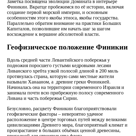
Заметка посвящена эволюции Домината в интерьере
Финикии. Вкратце пробежимся по её истории, включая
создание первой морской империи, и основным
особенностям этого якобы этноса, якобы государства.
Параллельно обратим внимание на практики Больших
Капиталов, позволившие им начать шаг за шагом
восхождение к вершине абсолютной власти.
Геофизическое положение Финикии
Вдоль средней части Левантийского побережья у
подножия поросшего густыми кедровыми лесами
Ливанского хребта узкой полосой длиной в 200 миль
протянулась страна, которую сами местные жители
называли Ханааном, а древние греки Финикией.
Начиналась она на территории современного Израиля и
занимала почти всю прибрежную полосу современного
Ливана и часть побережья Сирии.
Безусловно, расцвету Финикии благоприятствовали
геофизические факторы – невероятно удачное
расположение в центре торговых путей между великими
цивилизациями Древнего мира, благоприятный климат и
произрастание в больших объёмах ценной древесины,
пригодной для строительства флота.