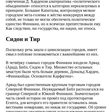
озвученная Д. Харденом альтернатива «политического
объединения» относится к категории нереализуемых в
принципе. Большие Капиталы, контролируя мелкие
городские мета-големы и жёстко конкурируя между
собой, не только не могли обеспечить политическое
единство Финикии, но и всячески препятствовали ему.
Как следствие, ни государства, ни нации, ни этноса.
Сидон и Тир
Поскольку речь зашла о цивилизации городов, имеет
смысл поближе познакомиться с важнейшими из них.
В четвёрку главных городов Финикии входили Арвад
(Арад), Библ, Сидон и Тир. Множество остальных
зачастую были чуть больше деревни, Дональд Харден,
«Финикийцы. Основатели Карфагена».
Арвад был единственным крупным торговым городом
Северной Финикии. Неувядаемый Библ располагался на
границе Северной и Южной Финикии. Значительную
часть своей истории он провёл под протекторатом
Египта, для которого его правители оставались лишь
местными номархами, но никак не государями. Об уровне
зависимости свидетельствует использование египетского