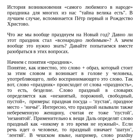
История возникновения «самого любимого в народе»
праздника для многих из нас "тайна велика есть". В
лучшем случае, вспоминается Пётр первый и Рождество
Христово.
Что же мы вообще празднуем на Новый год? Давно ли
этот праздник стал «всенародно любимым»? А зачем
вообще это нужно знать? Давайте попытаемся вместе
разобраться в этих вопросах.
Начнем с понятия «праздник».
Понятие, как известно, это слово + образ, который стоит
за этим словом и возникает в голове у человека,
употребляющего, либо воспринимающего это слово. Так
вот, слово «праздник» происходит от слова «праздность»,
то есть, безделие. Слово праздный в словарях
определяется как «незанятый, порожний, свободный,
пустой», примеры: праздная посуда – ‘пустая’, праздное
место - ‘ничьё’. Интересно, что праздной называли также
небеременную женщину, считая ее тоже ‘пустой’,
'незанятой'. Применительно к вещи Даль определят слово
праздный как «никому в это время не нужный». Если
речь идет о человеке, то праздный означает ‘шатун’,
‘лентяй'. В чешском языке, например, слово prazdny