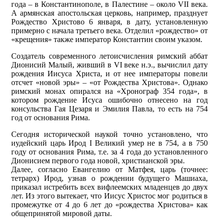
года – в Константинополе, в Палестине – около VII века.
А армянская апостольская церковь, например, празднует
Рождество Христово 6 января, в дату, установленную
примерно с начала третьего века. Отделил «рождество» от
«крещения» также император Константин своим указом.
Создатель современного летоисчисления римский аббат
Дионисий Малый, живший в VI веке н.э., вычислил дату
рождения Иисуса Христа, и от нее императоры повели
отсчет «новой эры» – «от Рождества Христова». Однако
римский монах опирался на «Хронограф 354 года», в
котором рождение Исуса ошибочно отнесено на год
консульства Гая Цезаря и Эмилия Павла, то есть на 754
год от основания Рима.
Сегодня исторической наукой точно установлено, что
иудейский царь Ирод I Великий умер не в 754, а в 750
году от основания Рима, т.е. за 4 года до установленного
Дионисием первого года новой, христианской эры.
Далее, согласно Евангелию от Матфея, царь (точнее:
тетрарх) Ирод, узнав о рождении будущего Машиаха,
приказал истребить всех вифлеемских младенцев до двух
лет. Из этого вытекает, что Иисус Христос мог родиться в
промежутке от 4 до 6 лет до «рождества Христова» как
общепринятой мировой даты.