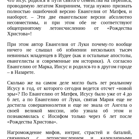
что Исус родился в пути святого семейства на перепись,
проводимую легатом Квиринием, тогда нужно признать
полностью ошибочной версию Евангелия от Матфея, и
наоборот. – Эти две евангельские версии абсолютно
несовместимы, и при этом обе не соответствуют
общепринятому летоисчислению от «Рождества
Христова»!
При этом автор Евангелия от Луки почему-то вообще
ничего не слышал об избиении нескольких тысяч
невинных младенцев в Иудее (как и остальные апостолы,
евангелисты и современные им историки). А согласно
Евангелию от Марка, Иисус и родился-то в другом городе
– в Назарете.
Сколько же на самом деле могло быть лет реальному
Исусу в год, от которого сегодня ведется отсчет «новой
эры»? По Евангелию от Матфея, Исусу было уже от 4 до
6 лет, а по Евангелию от Луки, святая Мария еще не
достигла совершеннолетия и еще не знала от Ангела о
своей великой миссии, ибо узнала об этом и
познакомилась с Иосифом только через 6 лет после
«Рождества Христова».
Нагромождение мифов, интриг, страстей и баталий,
связанных с летоисчислением и календарными