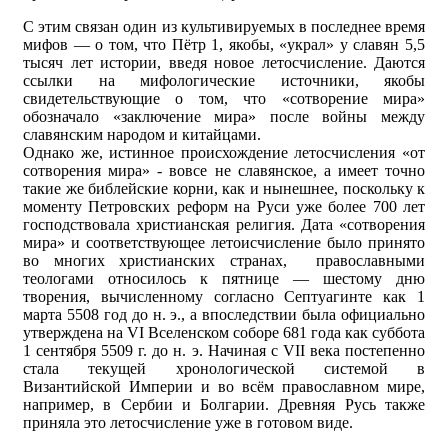
С этим связан один из культивируемых в последнее время
мифов — о том, что Пётр 1, якобы, «украл» у славян 5,5
тысяч лет истории, введя новое летосчисление. Даются
ссылки на мифологические источники, якобы
свидетельствующие о том, что «сотворение мира»
обозначало «заключение мира» после войны между
славянским народом и китайцами.
Однако же, истинное происхождение летосчисления «от
сотворения мира» - вовсе не славянское, а имеет точно
такие же библейские корни, как и нынешнее, поскольку к
моменту Петровских реформ на Руси уже более 700 лет
господствовала христианская религия. Дата «сотворения
мира» и соответствующее летоисчисление было принято
во многих христианских странах, православными
теологами относилось к пятнице — шестому дню
творения, вычисленному согласно Септуагинте как 1
марта 5508 год до н. э., а впоследствии была официально
утверждена на VI Вселенском соборе 681 года как суббота
1 сентября 5509 г. до н. э. Начиная с VII века постепенно
стала текущей хронологической системой в
Византийской Империи и во всём православном мире,
например, в Сербии и Болгарии. Древняя Русь также
приняла это летосчисление уже в готовом виде.