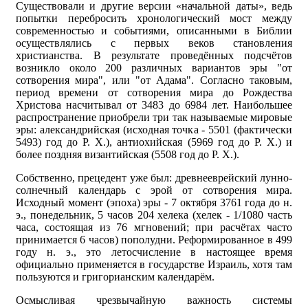
Существовали и другие версии «начальной даты», ведь
попытки перебросить хронологический мост между
современностью и событиями, описанными в Библии
осуществлялись с первых веков становления
христианства. В результате проведённых подсчётов
возникло около 200 различных вариантов эры "от
сотворения мира", или "от Адама". Согласно таковым,
период времени от сотворения мира до Рождества
Христова насчитывал от 3483 до 6984 лет. Наибольшее
распространение приобрели три так называемые мировые
эры: александрийская (исходная точка - 5501 (фактически
5493) год до Р. Х.), антиохийская (5969 год до Р. Х.) и
более поздняя византийская (5508 год до Р. Х.).
Собственно, прецедент уже был: древнееврейский лунно-
солнечный календарь с эрой от сотворения мира.
Исходный момент (эпоха) эры - 7 октября 3761 года до н.
э., понедельник, 5 часов 204 хелека (хелек - 1/1080 часть
часа, состоящая из 76 мгновений; при расчётах часто
принимается 6 часов) пополудни. Реформированное в 499
году н. э., это летосчисление в настоящее время
официально применяется в государстве Израиль, хотя там
пользуются и григорианским календарём.
Осмысливая чрезвычайную важность системы