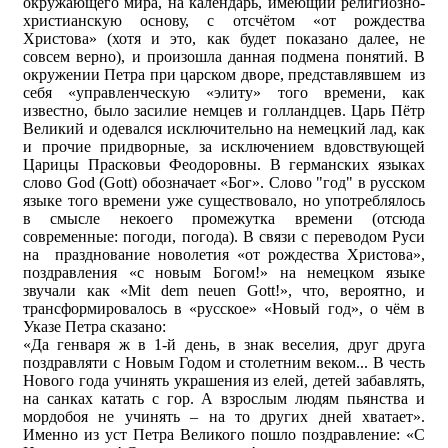
окружающего мира, на календарь, имеющий религиозно-
христианскую основу, с отсчётом «от рождества
Христова» (хотя и это, как будет показано далее, не
совсем верно), и произошла данная подмена понятий. В
окружении Петра при царском дворе, представлявшем из
себя «управленческую «элиту» того времени, как
известно, было засилие немцев и голландцев. Царь Пётр
Великий и одевался исключительно на немецкий лад, как
и прочие придворные, за исключением вдовствующей
Царицы Прасковьи Феодоровны. В германских языках
слово God (Gott) обозначает «Бог». Слово "год" в русском
языке того времени уже существовало, но употреблялось
в смысле некоего промежутка времени (отсюда
современные: погоди, погода). В связи с переводом Руси
на празднование новолетия «от рождества Христова»,
поздравления «с новым Богом!» на немецком языке
звучали как «Mit dem neuen Gott!», что, вероятно, и
трансформировалось в «русское» «Новый год», о чём в
Указе Петра сказано:
«Да генваря ж в 1-й день, в знак веселия, друг друга
поздравляти с Новым Годом и столетним веком... В честь
Нового года учинять украшения из елей, детей забавлять,
на санках катать с гор. А взрослым людям пьянства и
мордобоя не учинять – на то других дней хватает».
Именно из уст Петра Великого пошло поздравление: «С