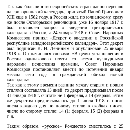
Так как большинство европейских стран давно перешло
на григорианский календарь, принятый Папой Григорием
XIII еще в 1582 году, а Россия жила по юлианскому, сразу
же после Октябрьской революции, уже 16 ноября 1917 г.
был поставлен вопрос о введении григорианского
календаря в России, а 24 января 1918 г. Совет Народных
Комиссаров принял «Декрет о введении в Российской
республике западноевропейского календаря». Этот декрет
был подписан В. И. Лениным и опубликован 25 января
1918 г.. Он начинался словами: «В целях установления в
России одинакового почти со всеми культурными
народами исчисления времени, Совет Народных
Комиссаров постановляет ввести по истечении января
месяца сего года в гражданский обиход новый
календарь».
Так как к этому времени разница между старым и новым
стилями составляла 13 дней, то декрет предписывал после
31 января 1918 г. считать не 1 февраля, а 14 февраля. Этим
же декретом предписывалось до 1 июля 1918 г. после
числа каждого дня по новому стилю в скобках писать
число по старому стилю: 14 (1) февраля, 15 (2) февраля и
т. д.
Таким образом, «русское» Рождество сместилось с 25