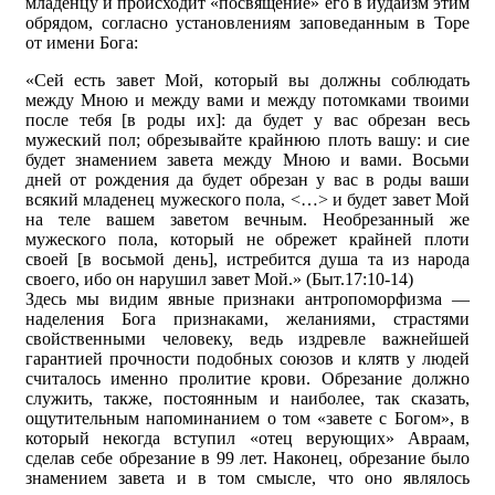
младенцу и происходит «посвящение» его в иудаизм этим
обрядом, согласно установлениям заповеданным в Торе
от имени Бога:
«Сей есть завет Мой, который вы должны соблюдать
между Мною и между вами и между потомками твоими
после тебя [в роды их]: да будет у вас обрезан весь
мужеский пол; обрезывайте крайнюю плоть вашу: и сие
будет знамением завета между Мною и вами. Восьми
дней от рождения да будет обрезан у вас в роды ваши
всякий младенец мужеского пола, <…> и будет завет Мой
на теле вашем заветом вечным. Необрезанный же
мужеского пола, который не обрежет крайней плоти
своей [в восьмой день], истребится душа та из народа
своего, ибо он нарушил завет Мой.» (Быт.17:10-14)
Здесь мы видим явные признаки антропоморфизма —
наделения Бога признаками, желаниями, страстями
свойственными человеку, ведь издревле важнейшей
гарантией прочности подобных союзов и клятв у людей
считалось именно пролитие крови. Обрезание должно
служить, также, постоянным и наиболее, так сказать,
ощутительным напоминанием о том «завете с Богом», в
который некогда вступил «отец верующих» Авраам,
сделав себе обрезание в 99 лет. Наконец, обрезание было
знамением завета и в том смысле, что оно являлось