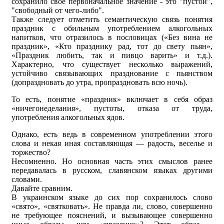
сохранило своё первоначальное значение - это "пустой",
"свободный от чего-либо".
Также следует отметить семантическую связь понятия
праздник с обильным употреблением алкогольных
напитков, что отразилось в пословицах («Без вина не
праздник», «Кто празднику рад, тот до свету пьян»,
«Праздник любить, так и пивцо варить» и т.д.).
Характерно, что существует несколько выражений,
устойчиво связывающих празднование с пьянством
(допраздновать до утра, пропраздновать всю ночь).
То есть, понятие «праздник» включает в себя образ
«ничегонеделания», пустоты, отказа от труда,
употребления алкогольных ядов.
Однако, есть ведь в современном употреблении этого
слова и некая иная составляющая — радость, веселье и
торжество?
Несомненно. Но основная часть этих смыслов ранее
передавалась в русском, славянском языках другими
словами.
Давайте сравним.
В украинском языке до сих пор сохранилось слово
«свято», «святковать». Не правда ли, слово, совершенно
не требующее пояснений, и вызывающее совершенно