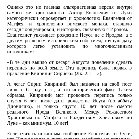
Однако это не главная альтернативная версия внутри
самого же христианства. Автор Евангелия от Луки
категорически опровергает и хронологию Евангелия от
Матфея, и хронологию римского монаха, ставшую
сегодня общемировой, и историю, связанную с Иродом. –
Евангелист увязывает рождение Исуса не с Иродом, а с
другим реальным историческим событием, точную дату
которого легко установить по многочисленным
источникам:
«В те дни вышло от кесаря Августа повеление сделать
перепись по всей земле. Эта перепись была первая в
правление Квириния Сириею» (Лк. 2: 1 – 2).
А легат Сирии Квириний был назначен на свой пост
лишь в 6 году н. э., и это исторический факт. Таким
образом, Квириний мог проводить перепись только
спустя 6 лет после даты рождества Исуса (по аббату
Дионисию), и только спустя 10 лет после смерти
реального Ирода Великого. Между Рождеством
Христовым по Матфею и Рождеством Христовым по
Луке – как минимум, 10 лет!
Если считать истинным сообщение Евангелия от Луки,