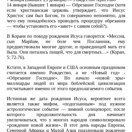
14 января (бывшее 1 января) — Обрезание Господне (хотя
если христианская церковь утверждает, что Иисус
Христос сам был Богом, то совершенно непонятно, для
чего ему понадобилось проводить процедуру обрезания
— чтобы установить его «завет» с самим собой?).
В Коране по поводу рождения Исуса говорится: «Мессия,
сын Марйам, не боле чем Посланник, ему
предшествовали многие другие, и праведницей мать его
была. Они питались пищей, что для смертных…» (Коран,
5: 72-76).
Кстати, в Западной Европе и США основным праздником
считается именно Рождество, а не «Новый год» -
«Обрезание Господне». Но начало «новой эры»
миллиарды людей из мира библейской цивилизации
отсчитывают именно от этого предполагаемого события.
Истинная же дата рождения Исуса, вероятнее всего
является также мифом, «подогнанным» под нужное
астрологическое событие — зимний солнцеворот, после
которого продолжительность дня начинает
увеличиваться, что у многих народов символизировало
«рождение новой жизни». В этот день народы Европы,
Северной Африки и Малой Азии праздновали рождение