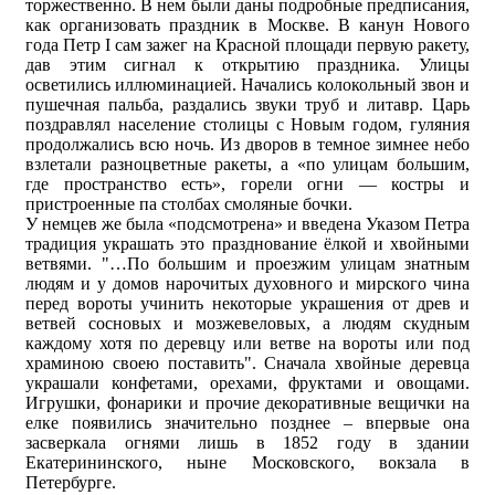
торжественно. В нем были даны подробные предписания,
как организовать праздник в Москве. В канун Нового
года Петр I сам зажег на Красной площади первую ракету,
дав этим сигнал к открытию праздника. Улицы
осветились иллюминацией. Начались колокольный звон и
пушечная пальба, раздались звуки труб и литавр. Царь
поздравлял население столицы с Новым годом, гуляния
продолжались всю ночь. Из дворов в темное зимнее небо
взлетали разноцветные ракеты, а «по улицам большим,
где пространство есть», горели огни — костры и
пристроенные па столбах смоляные бочки.
У немцев же была «подсмотрена» и введена Указом Петра
традиция украшать это празднование ёлкой и хвойными
ветвями. "…По большим и проезжим улицам знатным
людям и у домов нарочитых духовного и мирского чина
перед вороты учинить некоторые украшения от древ и
ветвей сосновых и мозжевеловых, а людям скудным
каждому хотя по деревцу или ветве на вороты или под
храминою своею поставить". Сначала хвойные деревца
украшали конфетами, орехами, фруктами и овощами.
Игрушки, фонарики и прочие декоративные вещички на
елке появились значительно позднее – впервые она
засверкала огнями лишь в 1852 году в здании
Екатерининского, ныне Московского, вокзала в
Петербурге.