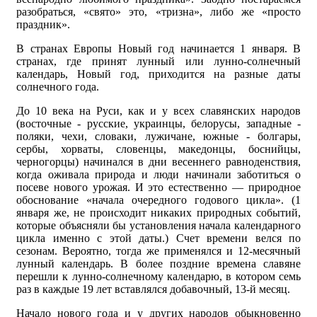
разобраться, «свято» это, «тризна», либо же «просто
праздник».
В странах Европы Новый год начинается 1 января. В
странах, где принят лунный или лунно-солнечный
календарь, Новый год, приходится на разные даты
солнечного года.
До 10 века на Руси, как и у всех славянских народов
(восточные - русские, украинцы, белорусы, западные -
поляки, чехи, словаки, лужичане, южные - болгары,
сербы, хорваты, словенцы, македонцы, боснийцы,
черногорцы) начинался в дни весеннего равноденствия,
когда оживала природа и люди начинали заботиться о
посеве нового урожая. И это естественно — природное
обоснование «начала очередного годового цикла». (1
января же, не происходит никаких природных событий,
которые объясняли бы установления начала календарного
цикла именно с этой даты.) Счет времени велся по
сезонам. Вероятно, тогда же применялся и 12-месячный
лунный календарь. В более поздние времена славяне
перешли к лунно-солнечному календарю, в котором семь
раз в каждые 19 лет вставлялся добавочный, 13-й месяц.
Начало нового года и у других народов обыкновенно