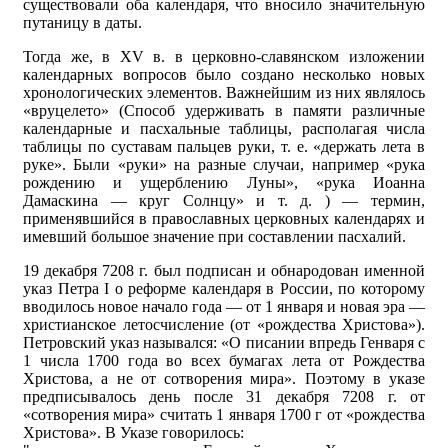
существовали оба календаря, что вносило значительную
путаницу в даты.
Тогда же, в XV в. в церковно-славянском изложении
календарных вопросов было создано несколько новых
хронологических элементов. Важнейшим из них являлось
«вруцелето» (Способ удерживать в памяти различные
календарные и пасхальные таблицы, располагая числа
таблицы по суставам пальцев руки, т. е. «держать лета в
руке». Были «руки» на разные случаи, например «рука
рождению и ущерблению Луны», «рука Иоанна
Дамаскина — круг Солнцу» и т. д. ) — термин,
применявшийся в православных церковных календарях и
имевший большое значение при составлении пасхалий.
19 декабря 7208 г. был подписан и обнародован именной
указ Петра I о реформе календаря в России, по которому
вводилось новое начало года — от 1 января и новая эра —
христианское летосчисление (от «рождества Христова»).
Петровский указ назывался: «О писании впредь Генваря с
1 числа 1700 года во всех бумагах лета от Рождества
Христова, а не от сотворения мира». Поэтому в указе
предписывалось день после 31 декабря 7208 г. от
«сотворения мира» считать 1 января 1700 г от «рождества
Христова». В Указе говорилось: