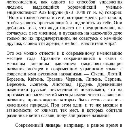
летосчисления, как одного из способов управления
людьми, выдающийся хорезмийский учёный-
энциклопедист Аль-Бируни (973 -1048 гг. н. э.) говорил:
"Но это только тенета и сети, которые жрецы расставили,
чтобы уловить простых людей и подчинить их себе. Они
добились того, что люди ничего не предпринимали, не
согласуясь с их мнением, и пускались на какое-либо дело
только по их предначертаниям, не советуясь с кем-либо
другим, словно эти жрецы, а не Бог - властители мира".
Это же можно отнести и к современному именованию
месяцев года. Сравните сохранившиеся в связи с
меньшим внешним давлением смысловыражающие
названия месяцев в современном украинском языке с
современными русскими названиями — Cічень, Лютий,
Березень, Квітень, Травень, Червень, Липень, Серпень,
Вересень, Жовтень, Листопад, Грудень. Древнейшие
памятники русской письменности показывают, что на
протяжении тысячелетий месяцы имели чисто славянские
названия, происхождение которых было тесно связано с
явлениями природы. При этом одни и те же месяцы в
зависимости от климата тех мест, в которых обитали
различные ветви славян, получали разные названия.
Современный
январь
, например, в разное время в