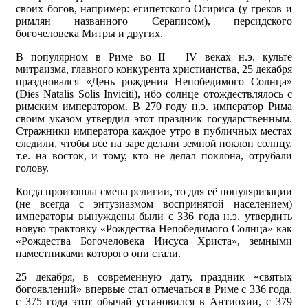
своих богов, например: египетского Осириса (у греков и
римлян названного Сераписом), персидского
богочеловека Митры и других.
В популярном в Риме во II – IV веках н.э. культе
митраизма, главного конкурента христианства, 25 декабря
праздновался «День рождения Непобедимого Солнца»
(Dies Natalis Solis Inviciti), ибо солнце отождествлялось с
римским императором. В 270 году н.э. император Рима
своим указом утвердил этот праздник государственным.
Стражники императора каждое утро в публичных местах
следили, чтобы все на заре делали земной поклон солнцу,
т.е. на восток, и тому, кто не делал поклона, отрубали
голову.
Когда произошла смена религии, то для её популяризации
(не всегда с энтузиазмом воспринятой населением)
императоры вынуждены были с 336 года н.э. утвердить
новую трактовку «Рождества Непобедимого Солнца» как
«Рождества Богочеловека Иисуса Христа», земными
наместниками которого они стали.
25 декабря, в современную дату, праздник «святых
богоявлений» впервые стал отмечаться в Риме с 336 года,
с 375 года этот обычай установился в Антиохии, с 379