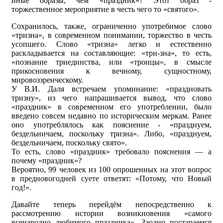
иные образы, чем «праздник»? Этот образ -
торжественное мероприятие в честь чего то «святого».
Сохранилось, также, ограниченно употребимое слово
«тризна», в современном понимании, торжество в честь
усопшего. Слово «тризна» легко и естественно
раскладывается на составляющие: «три-зна», то есть,
«познание триединства, или «троицы», в смысле
прикосновения к вечному, сущностному,
мировоззренческому.
У В.И. Даля встречаем упоминание: «праздновать
тризну», из чего напрашивается вывод, что слово
«праздник» в современном его употреблении, было
введено совсем недавно по историческим меркам. Ранее
оно употреблялось как пояснение - «празднуем,
бездельничаем, поскольку тризна». Либо, «празднуем,
бездельничаем, поскольку свято».
То есть, слово «праздник» требовало пояснения — а
почему «праздник»?
Вероятно, 99 человек из 100 опрошенных на этот вопрос
в предновогодней суете ответят: «Потому, что Новый
год!».
Давайте теперь перейдём непосредственно к
рассмотрению истории возникновения «самого
всенародно любимого праздника». Заодно постараемся