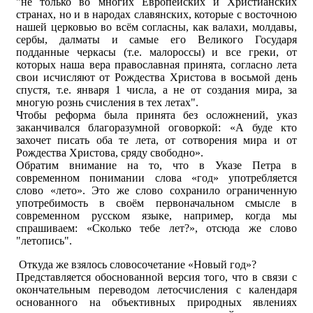
"не только во многих Европейских и Христианских
странах, но и в народах славянских, которые с восточною
нашей церковью во всём согласны, как валахи, молдавы,
сербы, далматы и самые его Великого Государя
подданные черкасы (т.е. малороссы) и все греки, от
которых наша вера православная принята, согласно лета
свои исчисляют от Рождества Христова в восьмой день
спустя, т.е. января 1 числа, а не от создания мира, за
многую рознь счисления в тех летах".
Чтобы реформа была принята без осложнений, указ
заканчивался благоразумной оговоркой: «А буде кто
захочет писать оба те лета, от сотворения мира и от
Рождества Христова, сряду свободно».
Обратим внимание на то, что в Указе Петра в
современном понимании слова «год» употребляется
слово «лето». Это же слово сохранило ограниченную
употребимость в своём первоначальном смысле в
современном русском языке, например, когда мы
спрашиваем: «Сколько тебе лет?», отсюда же слово
"летопись".
Откуда же взялось словосочетание «Новый год»?
Представляется обоснованной версия того, что в связи с
окончательным переводом летосчисления с календаря
основанного на объективных природных явлениях