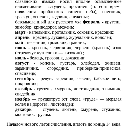
славянских языках носил вполне осмысленные
наименования: «студень, просинец (то есть время
появления проблесков синего неба), снеговик,
трескун, огневик, ледовик, снежень»;
безсмысленный для русского уха
февраль
- крутень,
зимобор, криводорог, межень;
март
- капельник, протальник, соковик, красовик;
апрель
- краснец, лукавец, журчальник, водолей;
май
- песенник, громовик, травник;
июнь
- кресень, червивник, червень (красень) изок
(стрекочут кузнечики — «изоки») ;
июль
- белець, грозовик, дождевик;
август
- копень, густарь, хлебодел, жнивец,
заряничник, огородник, прибериха-припасиха,
спасивець;
сентябрь
- ревун, заревник, севень, бабское лето,
покровник;
октябрь
- грязень, хмурень, листопадник, зазимник,
свадебник;
ноябрь
— грудкотрус (от слова «груда» — мерзлая
колея на дороге) , листопадец;
декабрь
— студень, лютень, хмурень, стужайло,
мостовик, трусим.
Началом нового летоисчисления, вплоть до конца 14 века,