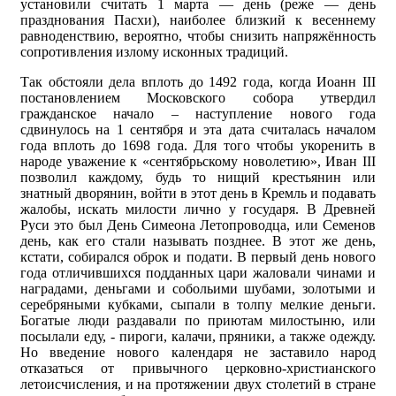
установили считать 1 марта — день (реже — день
празднования Пасхи), наиболее близкий к весеннему
равноденствию, вероятно, чтобы снизить напряжённость
сопротивления излому исконных традиций.
Так обстояли дела вплоть до 1492 года, когда Иоанн III
постановлением Московского собора утвердил
гражданское начало – наступление нового года
сдвинулось на 1 сентября и эта дата считалась началом
года вплоть до 1698 года. Для того чтобы укоренить в
народе уважение к «сентябрьскому новолетию», Иван III
позволил каждому, будь то нищий крестьянин или
знатный дворянин, войти в этот день в Кремль и подавать
жалобы, искать милости лично у государя. В Древней
Руси это был День Симеона Летопроводца, или Семенов
день, как его стали называть позднее. В этот же день,
кстати, собирался оброк и подати. В первый день нового
года отличившихся подданных цари жаловали чинами и
наградами, деньгами и собольими шубами, золотыми и
серебряными кубками, сыпали в толпу мелкие деньги.
Богатые люди раздавали по приютам милостыню, или
посылали еду, - пироги, калачи, пряники, а также одежду.
Но введение нового календаря не заставило народ
отказаться от привычного церковно-христианского
летоисчисления, и на протяжении двух столетий в стране