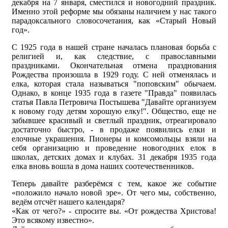
декабря на 7 января, сместился и новогодний праздник.
Именно этой реформе мы обязаны наличием у нас такого
парадоксального словосочетания, как «Старый Новый
год».
С 1925 года в нашей стране началась плановая борьба с
религией и, как следствие, с православными
праздниками. Окончательная отмена празднования
Рождества произошла в 1929 году. С ней отменялась и
елка, которая стала называться "поповским" обычаем.
Однако, в конце 1935 года в газете "Правда" появилась
статья Павла Петровича Постышева "Давайте организуем
к новому году детям хорошую елку!". Общество, еще не
забывшее красивый и светлый праздник, отреагировало
достаточно быстро, - в продаже появились елки и
елочные украшения. Пионеры и комсомольцы взяли на
себя организацию и проведение новогодних елок в
школах, детских домах и клубах. 31 декабря 1935 года
елка вновь вошла в дома наших соотечественников.
Теперь давайте разберёмся с тем, какое же событие
«положило начало новой эре». От чего мы, собственно,
ведём отсчёт нашего календаря?
«Как от чего?» - спросите вы. «От рождества Христова!
Это всякому известно».