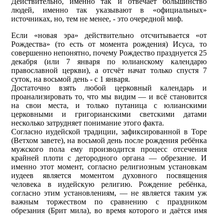
Действительно, именно так и отвечает большинство
людей, именно так указывают в «официальных»
источниках, но, тем не менее, - это очередной миф.
Если «новая эра» действительно отсчитывается «от
Рождества» (то есть от момента рождения) Исуса, то
совершенно непонятно, почему Рождество празднуется 25
декабря (или 7 января по юлианскому календарю
православной церкви), а отсчёт начат только спустя 7
суток, на восьмой день - с 1 января.
Достаточно взять любой церковный календарь и
проанализировать то, что мы видим — и всё становится
на свои места, и только путаница с юлианскими
церковными и григорианскими светскими датами
несколько затрудняет понимание этого факта.
Согласно иудейской традиции, зафиксированной в Торе
(Ветхом завете), на восьмой день после рождения ребёнка
мужского пола ему производится процесс отсечения
крайней плоти с детородного органа — обрезание. И
именно этот момент, согласно религиозным установкам
иудеев является моментом духовного посвящения
человека в иудейскую религию. Рождение ребёнка,
согласно этим установлениям, — не является таким уж
важным торжеством по сравнению с праздником
обрезания (Брит мила), во время которого и даётся имя