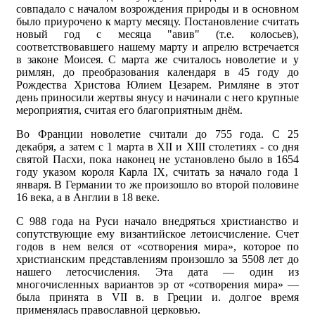
совпадало с началом возрождения природы и в основном
было приурочено к марту месяцу. Постановление считать
новый год с месяца "авив" (т.е. колосьев),
соответствовавшего нашему марту и апрелю встречается
в законе Моисея. С марта же считалось новолетие и у
римлян, до преобразования календаря в 45 году до
Рождества Христова Юлием Цезарем. Римляне в этот
день приносили жертвы янусу и начинали с него крупные
мероприятия, считая его благоприятным днём.
Во Франции новолетие считали до 755 года. С 25
декабря, а затем с 1 марта в XII и XIII столетиях - со дня
святой Пасхи, пока наконец не установлено было в 1654
году указом короля Карла IX, считать за начало года 1
января. В Германии то же произошло во второй половине
16 века, а в Англии в 18 веке.
С 988 года на Руси начало внедряться христианство и
сопутствующие ему византийское летоисчисление. Счет
годов в нем велся от «сотворения мира», которое по
христианским представлениям произошло за 5508 лет до
нашего летосчисления. Эта дата — один из
многочисленных вариантов эр от «сотворения мира» —
была принята в VII в. в Греции и. долгое время
применялась православной церковью.