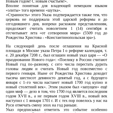
Новым годом! С новым счастьем!».
Вполне понятная для владеющей немецким языком
«элиты» того времени «шутка».
«Странность» этого Указа подтверждается также тем, что
церковь не поддержала этой царской реформы и до
сегодняшнего дня, вопреки расхожим представлениям,
продолжает считать новолетием 1 (14) сентября и
отсчитывает лета «от сотворения мира» (5509 год до
Рождества Христова - «Константинопольская эра»).
На следующий день после оглашения на Красной
площади в Москве указа Петра I о реформе календаря, т.
е. 20 декабря 7208 г., был оглашен новый указ царя — «О
праздновании Нового года»: «Поелику в России считают
Новый год по–разному, с сего числа перестать дурить
головы людям и считать Новый год повсеместно с
первого генваря. Ныне от Рождества Христова доходит
тысяча шестисот девяносто девятый год, а с будущего
января с 1–го числа настанет новый 1700 год купно и
новый столетний век». Этим указом был «запущен» ещё
один миф — дело в том, что 1700 год является последним
годом XVII в., а не первым годом XVIII в., новый век
наступил с 1 января 1701 г. И с тех пор повелось у нас на
Руси отмечать смену эпох на год раньше.
Указ предписывал отметить это событие особенно