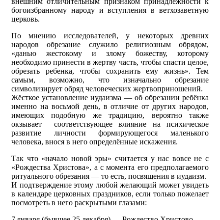
внешним отличительным признаком принадлежности к
богоизбранному народу и вступления в ветхозаветную
церковь.
По мнению исследователей, у некоторых древних
народов обрезание служило религиозным обрядом,
«данью жестокому и злому божеству, которому
необходимо принести в жертву часть, чтобы спасти целое,
обрезать ребенка, чтобы сохранить ему жизнь». Тем
самым, возможно, что изначально обрезание
символизирует обряд человеческих жертвоприношений.
Жёсткое установление иудаизма — об обрезании ребёнка
именно на восьмой день, в отличие от других народов,
имеющих подобную же традицию, вероятно также
окзывает соответствующее влияние на психическое
развитие личности формирующегося маленького
человека, внося в него определённые искажения.
Так что «начало новой эры» считается у нас вовсе не с
«Рождества Христова», а с момента его предполагаемого
ритуального обрезания — то есть, посвящения в иудаизм.
И подтверждение этому любой желающий может увидеть
в календаре церковных праздников, если только пожелает
посмотреть в него раскрытыми глазами:
7 января (бывшее 25 декабря) — Рождество Христово