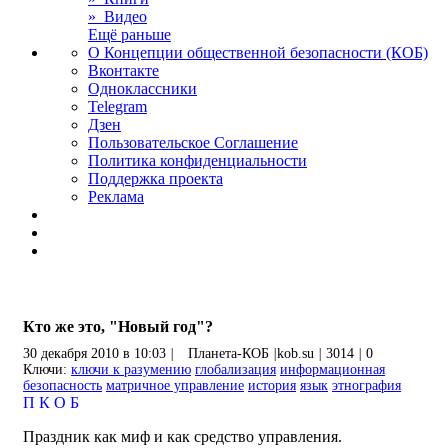
» Видео
Ещё раньше
О Концепции общественной безопасности (КОБ)
Вконтакте
Одноклассники
Telegram
Дзен
Пользовательское Соглашение
Политика конфиденциальности
Поддержка проекта
Реклама
Кто же это, "Новый год"?
30 декабря 2010 в 10:03
|
Планета-КОБ
|
kob.su
|
3014
|
0
Ключи:
ключи к разумению
глобализация
информационная
безопасность
матричное управление
история
язык
этнография
П
К
О
Б
Праздник как миф и как средство управления.