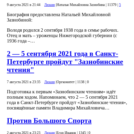
9 августа 2021 в 21:44
Люкин
|
Наталья Михайловна Зазнобина
|
11379
|
5
Биография предоставлена Натальей Михайловной
Зазнобиной:
Володя родился 2 сентября 1938 года в семье рабочих.
Отец и мать – уроженцы Нижегородской губернии (с
1936 года –…
2 — 5 сентября 2021 года в Санкт-
Петербурге пройдут "Зазнобинские
чтения"
7 августа 2021 в 23:35
Люкин
|
Оргкомитет
|
1138
|
0
Подготовка к первым «Зазнобинским чтениям» идёт
полным ходом. Напоминаем, что 2 — 5 сентября 2021
года в Санкт-Петербурге пройдут «Зазнобинские чтения»,
посвящённые памяти Владимира Михайловича…
Против Большого Спорта
2 августа 2021 в 23:23
Люкин
|
Егор Иванов
|
1345
|
0