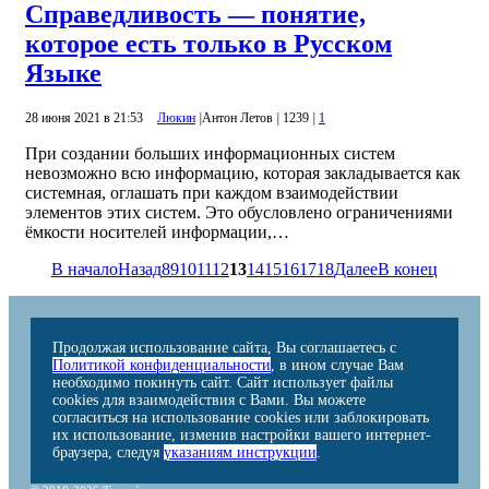
Справедливость — понятие,
которое есть только в Русском
Языке
28 июня 2021 в 21:53
Люкин
|
Антон Летов
|
1239
|
1
При создании больших информационных систем
невозможно всю информацию, которая закладывается как
системная, оглашать при каждом взаимодействии
элементов этих систем. Это обусловлено ограничениями
ёмкости носителей информации,…
В начало
Назад
8
9
10
11
12
13
14
15
16
17
18
Далее
В конец
Продолжая использование сайта, Вы соглашаетесь с
Политикой конфиденциальности
, в ином случае Вам
необходимо покинуть сайт. Сайт использует файлы
cookies для взаимодействия с Вами. Вы можете
согласиться на использование cookies или заблокировать
их использование, изменив настройки вашего интернет-
браузера, следуя
указаниям инструкции
.