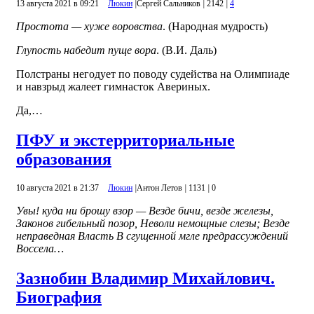
13 августа 2021 в 09:21
Люкин
|
Сергей Сальников
|
2142
|
4
Простота — хуже воровства
. (Народная мудрость)
Глупость набедит пуще вора
. (В.И. Даль)
Полстраны негодует по поводу судейства на Олимпиаде
и навзрыд жалеет гимнасток Авериных.
Да,…
ПФУ и экстерриториальные
образования
10 августа 2021 в 21:37
Люкин
|
Антон Летов
|
1131
|
0
Увы! куда ни брошу взор —
Везде бичи, везде железы,
Законов гибельный позор,
Неволи немощные слезы;
Везде
неправедная Власть
В сгущенной мгле предрассуждений
Воссела…
Зазнобин Владимир Михайлович.
Биография