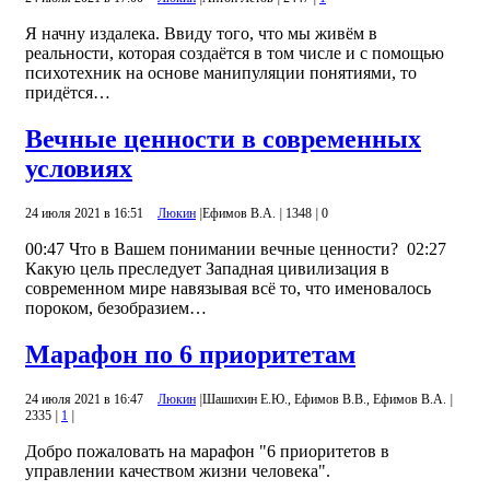
Я начну издалека. Ввиду того, что мы живём в
реальности, которая создаётся в том числе и с помощью
психотехник на основе манипуляции понятиями, то
придётся…
Вечные ценности в современных
условиях
24 июля 2021 в 16:51
Люкин
|
Ефимов В.А.
|
1348
|
0
00:47 Что в Вашем понимании вечные ценности? 02:27
Какую цель преследует Западная цивилизация в
современном мире навязывая всё то, что именовалось
пороком, безобразием…
Марафон по 6 приоритетам
24 июля 2021 в 16:47
Люкин
|
Шашихин Е.Ю., Ефимов В.В., Ефимов В.А.
|
2335
|
1
|
Добро пожаловать на марафон "6 приоритетов в
управлении качеством жизни человека".