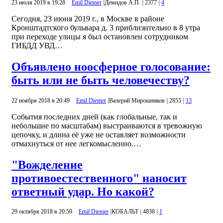
23 июля 2019 в 19:28
Emil Diemer
|
Демидов А.П.
|
2377
|
4
Сегодня, 23 июня 2019 г., в Москве в районе
Кронштадтского бульвара д. 3 приблизительно в 8 утра
при переходе улицы я был остановлен сотрудником
ГИБДД УВД…
Объявлено ноосферное голосование:
быть или не быть человечеству?
22 ноября 2018 в 20:49
Emil Diemer
|
Валерий Мирошников
|
2855
|
13
События последних дней (как глобальные, так и
небольшие по масштабам) выстраиваются в тревожную
цепочку, и длина её уже не оставляет возможности
отмахнуться от нее легкомысленно.…
"Вожделение
противоестественного" наносит
ответный удар. Но какой?
29 октября 2018 в 20:59
Emil Diemer
|
КОБАЛЬТ
|
4838
|
1