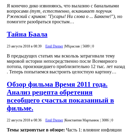
Я конечно дико извиняюсь, что вылазию с банальными
вопросами
(тут, естественно, вскакивает поручик
Ржевский с криком: "Гусары! Ни слова о ... Баккене!")
, но
помогите разобраться простым…
Тайна Баала
23 августа 2018 в 08:39
Emil Diemer
|
Mѣраслав
|
5689
|
0
В предыдущих статьях мы вскользь затрагивали тему
мировой истории непосредственно после Всемирного
потопа, произошедшего приблизительно 12 тыс. лет назад
. Теперь попытаемся выстроить целостную картину…
Обзор фильма Время 2011 года.
Анализ рецепта обретения
всеобщего счастья показанный в
фильме.
22 августа 2018 в 08:36
Emil Diemer
|
Константин Мартынюк
|
3086
|
0
Темы затронутые в обзоре:
Часть 1: влияние инфляции