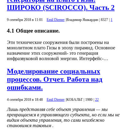
ШИРОКО (SCIROCCO). Часть 2
9 сентября 2018 в 11:01
Emil Diemer
|
Владимир Яшкардин
|
8327
|
1
4.1 Общее описание.
Эти технические сооружения были построены на
монолитном плато Гизы в эпоху пирамид. Основное
назначение этих сооружений- это генерация
инфразвуковой волновой энергии. Интерфейс-…
Моделирование социальных
процессов. Отчет. Работа над
ошибками.
4 сентября 2018 в 18:48
Emil Diemer
|
КОБАЛЬТ
|
1980
|
22
Лишь представляя себе объект управления — мы
превращаемся в управляющего субъекта, но если мы не
видим объекта управления, то сами неизбежно
становимся таковым .