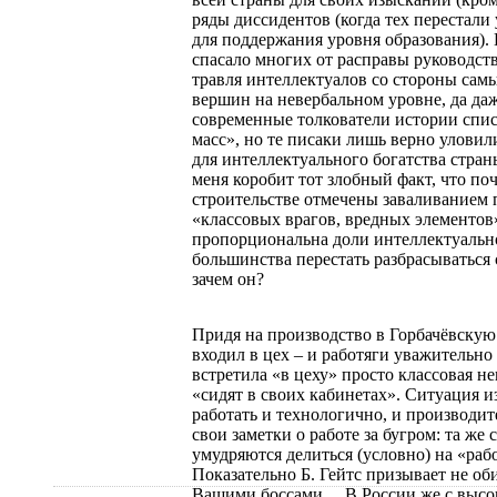
ряды диссидентов (когда тех перестал
для поддержания уровня образования).
спасало многих от расправы руководств
травля интеллектуалов со стороны сам
вершин на невербальном уровне, да да
современные толкователи истории спи
масс», но те писаки лишь верно уловил
для интеллектуального богатства стран
меня коробит тот злобный факт, что по
строительстве отмечены заваливанием 
«классовых врагов, вредных элементов
пропорциональна доли интеллектуально
большинства перестать разбрасываться 
зачем он?
Придя на производство в Горбачёвскую 
входил в цех – и работяги уважительно
встретила «в цеху» просто классовая 
«сидят в своих кабинетах». Ситуация и
работать и технологично, и производи
свои заметки о работе за бугром: та же
умудряются делиться (условно) на «ра
Показательно Б. Гейтс призывает не об
Вашими боссами… В России же с высок