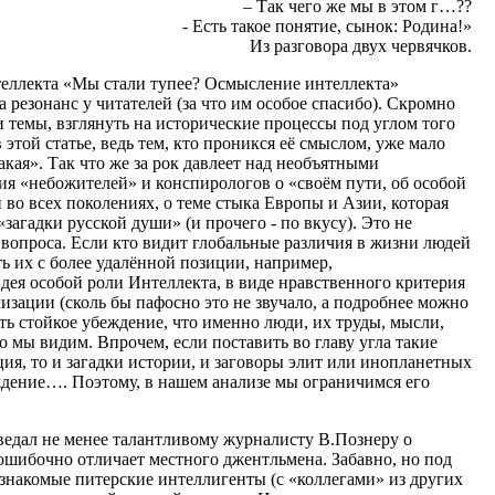
– Так чего же мы в этом г…??
- Есть такое понятие, сынок: Родина!»
Из разговора двух червячков.
теллекта «Мы стали тупее? Осмысление интеллекта»
ала резонанс у читателей (за что им особое спасибо). Скромно
 темы, взглянуть на исторические процессы под углом того
этой статье, ведь тем, кто проникся её смыслом, уже мало
акая». Так что же за рок давлеет над необъятными
ия «небожителей» и конспирологов о «своём пути, об особой
и во всех поколениях, о теме стыка Европы и Азии, которая
загадки русской души» (и прочего - по вкусу). Это не
 вопроса. Если кто видит глобальные различия в жизни людей
ть их с более удалённой позиции, например,
дея особой роли Интеллекта, в виде нравственного критерия
изации (сколь бы пафосно это не звучало, а подробнее можно
сть стойкое убеждение, что именно люди, их труды, мысли,
о мы видим. Впрочем, если поставить во главу угла такие
ия, то и загадки истории, и заговоры элит или инопланетных
дение…. Поэтому, в нашем анализе мы ограничимся его
ведал не менее талантливому журналисту В.Познеру о
зошибочно отличает местного джентльмена. Забавно, но под
знакомые питерские интеллигенты (с «коллегами» из других