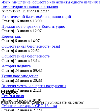
Язык, мышление, общество как аспекты одного явления в
свете теории языкового сознания
Аналитика
|
25 июля в 22:37
Генетический базис войны цивилизаций
Статья
|
16 июля в 13:00
Предлагаю поправки в Конституцию
Статья
|
13 июля в 12:07
Корень зла.
Статья
|
6 июля в 14:07
Общественная безопасность (база)
Статья
|
4 июля в 22:52
Общественная безопасность
Статья
|
1 июля в 13:14
История подвига
Статья
|
24 июня в 09:42
Тупик караганодонов
Статья
|
23 июня в 20:33
Энергия мечты и энергия разрушения
Статья
|
17 июня в 21:11
Опрос
Семья и воля
Видео
|
13 июня в 20:30
Какие материалы следует публиковать на сайте?
"Монголо-татары". СВО 13 века
Статья
|
12 июня в 21:24