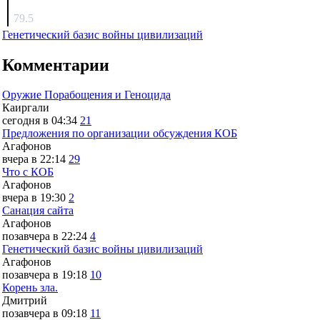
surov
79.5
Генетический базис войны цивилизаций
Комментарии
Оружие Порабощения и Геноцида
Каиргали
сегодня в 04:34
21
Предложения по организации обсуждения КОБ
Агафонов
вчера в 22:14
29
Что с КОБ
Агафонов
вчера в 19:30
2
Санация сайта
Агафонов
позавчера в 22:24
4
Генетический базис войны цивилизаций
Агафонов
позавчера в 19:18
10
Корень зла.
Дмитрий
позавчера в 09:18
11