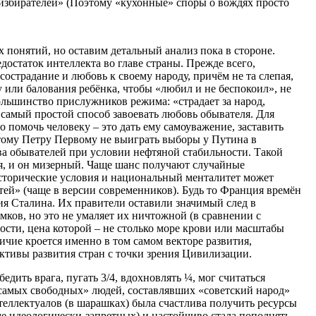
избирателей» (Поэтому «кухонные» споры о вождях просто
 понятий, но оставим детальный анализ пока в стороне.
едостаток интеллекта во главе страны. Прежде всего,
сострадание и любовь к своему народу, причём не та слепая,
 или балования ребёнка, чтобы «любил и не беспокоил», не
ольшинство прислужников режима: «страдает за народ,
– самый простой способ завоевать любовь обывателя. Для
о помочь человеку – это дать ему самоуважение, заставить
этому Петру Первому не выиграть выборы у Путина в
а обывателей при условии нефтяной стабильности. Такой
мя, и он мизерный. Чаще шанс получают случайные
торические условия и национальный менталитет может
тей» (чаще в версии современников). Будь то Франция времён
ия Сталина. Их правители оставили значимый след в
мков, но это не умаляет их ничтожной (в сравнении с
ости, цена которой – не столько море крови или масштабы
ичие кроется именно в том самом векторе развития,
тивы развития стран с точки зрения Цивилизации.
дить врага, пугать 3/4, вдохновлять ¼, мог считаться
самых свободных» людей, составлявших «советский народ»
теллектуалов (в шарашках) была счастлива получить ресурсы
ме идеологически-запретных) и настойчиво стала пополнять