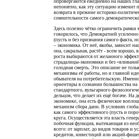
опровергаются ежедневно на наших гла
непонятно, как эту ситуацию изменит п
возврата в прежние историко-политичес
сомнительности самого демократическо
Здесь полезно чётко ограничить рамки 
говорилось, что Демократией усиленно
(пусть и без признания самого факта, 
– экономика. От неё, якобы, зависит н
она, сакральная, растёт - всем хорошо,
роста выбираются от желанного эффек
страдалицы-экономики и без «вливаний
голодная смерть. Это описание не то
механизмы её работы, но и главной ид
обывателя на потребительскую. Именн
ориентиры в сознании большинства на 
стандартного, вульгарного физиологич
дельцов, что делает их ещё богаче. На
экономике, она есть физическое воплощ
механизм сбора дани. В условиях глоб
как самого эффективного (пусть и пор
круга. Осуществляется эта власть гене
побочная функция, вытекающая из необ
всего: от зарплат, до видов товаров и
кредитов, инвестиций или акций-фише