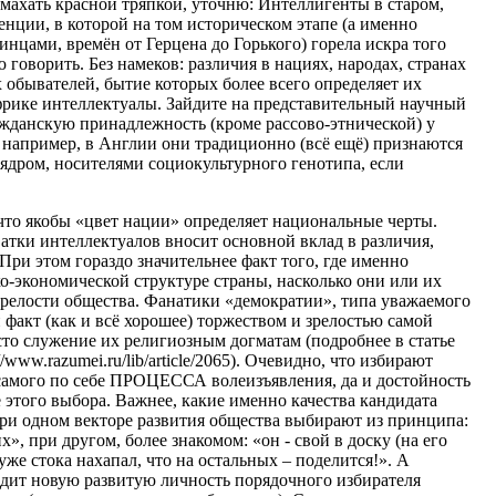
 махать красной тряпкой, уточню: Интеллигенты в старом,
нции, в которой на том историческом этапе (а именно
нцами, времён от Герцена до Горького) горела искра того
 говорить. Без намеков: различия в нациях, народах, странах
 обывателей, бытие которых более всего определяет их
Африке интеллектуалы. Зайдите на представительный научный
ажданскую принадлежность (кроме рассово-этнической) у
, например, в Англии они традиционно (всё ещё) признаются
ядром, носителями социокультурного генотипа, если
то якобы «цвет нации» определяет национальные черты.
атки интеллектуалов вносит основной вклад в различия,
ри этом гораздо значительнее факт того, где именно
о-экономической структуре страны, насколько они или их
 зрелости общества. Фанатики «демократии», типа уважаемого
факт (как и всё хорошее) торжеством и зрелостью самой
сто служение их религиозным догматам (подробнее в статье
www.razumei.ru/lib/article/2065). Очевидно, что избирают
самого по себе ПРОЦЕССА волеизъявления, да и достойность
этого выбора. Важнее, какие именно качества кандидата
ри одном векторе развития общества выбирают из принципа:
х», при другом, более знакомом: «он - свой в доску (на его
 уже стока нахапал, что на остальных – поделится!». А
родит новую развитую личность порядочного избирателя