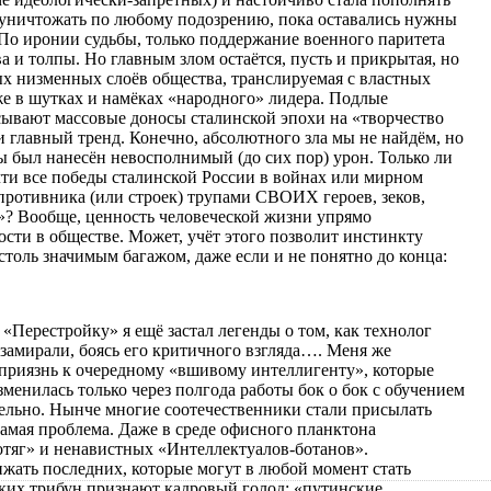
и уничтожать по любому подозрению, пока оставались нужны
 По иронии судьбы, только поддержание военного паритета
а и толпы. Но главным злом остаётся, пусть и прикрытая, но
ых низменных слоёв общества, транслируемая с властных
же в шутках и намёках «народного» лидера. Подлые
сывают массовые доносы сталинской эпохи на «творчество
и главный тренд. Конечно, абсолютного зла мы не найдём, но
ы был нанесён невосполнимый (до сих пор) урон. Только ли
чти все победы сталинской России в войнах или мирном
противника (или строек) трупами СВОИХ героев, зеков,
»? Вообще, ценность человеческой жизни упрямо
сти в обществе. Может, учёт этого позволит инстинкту
столь значимым багажом, даже если и не понятно до конца:
«Перестройку» я ещё застал легенды о том, как технолог
 замирали, боясь его критичного взгляда…. Меня же
неприязнь к очередному «вшивому интеллигенту», которые
зменилась только через полгода работы бок о бок с обучением
тельно. Нынче многие соотечественники стали присылать
 самая проблема. Даже в среде офисного планктона
ботяг» и ненавистных «Интеллектуалов-ботанов».
ижать последних, которые могут в любой момент стать
их трибун признают кадровый голод: «путинские