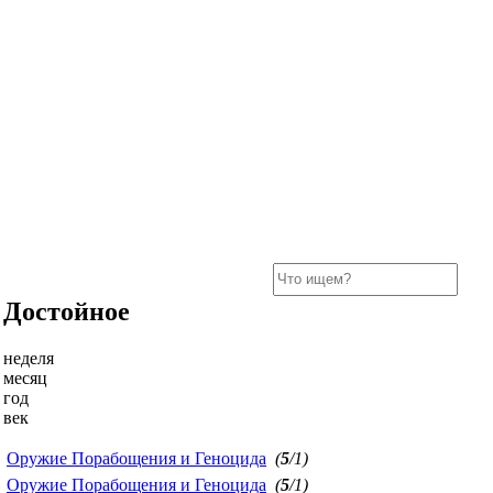
Достойное
неделя
месяц
год
век
Оружие Порабощения и Геноцида
(
5
/1)
Оружие Порабощения и Геноцида
(
5
/1)