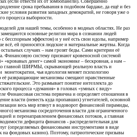
зах (если отвести их от зомбопанели). Совершенно
родление срока пребывания в подобном бардаке, да ещё и без
кие условия развития западных демократий, не говоря уже о
го процесса выборности.
моделей для нашей темы, особенно в модных областях. Не раз
 замещаются основные религии мира в сознании людей
но с бесспорным эффектом) и у неё есть свои идолы, например
аше всё, ей приносятся людские и материальные жертвы. Когда
 в остальных случаях – нам грозят беды. Сами критерии её
та. Финансовую систему признают кровеносной системой
» «кровавых денег» самой экономике – бескровная, а нам –
лько главной ШИРМЫ, скрывающей реальную власть и
еи монетократии, чья идеология меняет психологию
о её развращающие механизмы смещают нравственные
стяжательские. Это размывает понятие интеллекта до
еского процесса «думания» в головах «умных с виду»
 деле Финансовая система первична и определяет отношения в
ение власти (невесть куда пропавших) угнетателей, основной
ализации весь мир втянут в водоворот финансовой пирамиды,
очного) механизма сосредоточения власти для ограниченного
рацией и перенаправлением финансовых потоков, а главная
ходимости дефицита финансов - распределительная для
 услуг (определяемых финансовыми инструментами в виде
к на фондовых казино). Поэтому, патриотические призывы