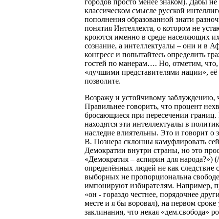
городов просто менее знаком). Дабы не
классическом смысле русской интеллиге
пополнения образованной знати разночи
понятия Интеллекта, о котором не устаю
кроются именно в среде населяющих их
сознание, а интеллектуалы – они и в 
конгресс и попытайтесь определить гр
гостей по манерам…. Но, отметим, что
«лучшими представителями нации», её 
позволите.
Возражу и устойчивому заблуждению, ч
Правильнее говорить, что процент нехв
бросающиеся при пересечении границ. П
находятся эти интеллектуалы в политик
наследие влиятельны. Это и говорит о
В. Познера склонны камуфлировать сей 
Демократии внутри страны, но это про
«Демократия – аспирин для народа?») (//
определённых людей не как следствие 
выборных не пропорциональна свободе 
импонируют избирателям. Например, п
«он - гораздо честнее, порядочнее други
месте и я бы воровал), на первом сроке
заклинания, что некая «дем.свобода» 