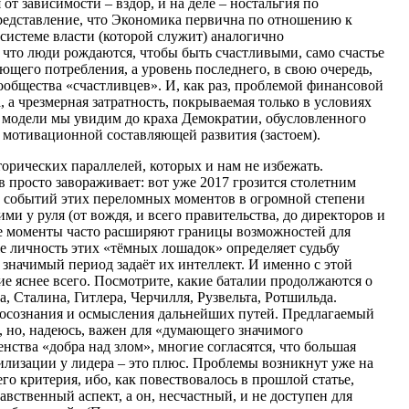
от зависимости – вздор, и на деле – ностальгия по
представление, что Экономика первична по отношению к
системе власти (которой служит) аналогично
то люди рождаются, чтобы быть счастливыми, само счастье
ающего потребления, а уровень последнего, в свою очередь,
ообщества «счастливцев». И, как раз, проблемой финансовой
, а чрезмерная затратность, покрываемая только в условиях
 модели мы увидим до краха Демократии, обусловленного
мотивационной составляющей развития (застоем).
орических параллелей, которых и нам не избежать.
 просто завораживает: вот уже 2017 грозится столетним
ие событий этих переломных моментов в огромной степени
ми у руля (от вождя, и всего правительства, до директоров и
е моменты часто расширяют границы возможностей для
е личность этих «тёмных лошадок» определяет судьбу
а значимый период задаёт их интеллект. И именно с этой
е яснее всего. Посмотрите, какие баталии продолжаются о
 Сталина, Гитлера, Черчилля, Рузвельта, Ротшильда.
 осознания и осмысления дальнейших путей. Предлагаемый
, но, надеюсь, важен для «думающего значимого
нства «добра над злом», многие согласятся, что большая
илизации у лидера – это плюс. Проблемы возникнут уже на
го критерия, ибо, как повествовалось в прошлой статье,
вственный аспект, а он, несчастный, и не доступен для