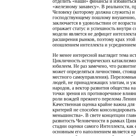
отделить «наши» финансы и избавиться 
«железному занавесу». В реальности, 
Человеку (которому должна служить) и 
господствующему пошлому внушению, ч
заключается в удовольствии от возраст
отражает статус и успешность внутри с
модели является не дефицит интеллекта
расширения рынков, поэтому крах этой
опошлением интеллекта и усреднением 
Не менее интересной выглядит тема ист
Цикличность исторических катаклизмов
юбилеем. Не раз замечено, что развит
может определяться личностями, стоящи
местного самоуправления). Переломны
людей, не принадлежащих элитам, и уж
народов, а вектор развития общества н
точки зрения их противоречивое влияни
роли вождей прежнего перелома Ленина,
Качественная оценка крайне важна для
критерий не способен консолидировать
меньшинства». В свете концепции главе
развитость Человечности в рамках Цив
стадии оценки самого Интеллекта, как е
основным его наполнением является нра