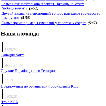
Белые ночи почтальона Алексея Тряпицына: отчёт
"победителям"?
(
5
/52)
Другой взгляд на пенсионный вопрос или какое государство
нам нужно
(
5
/50)
Самые яркие примеры смекалки у советских солдат
(
5
/47)
Наша команда
Агафонов
1333.74
Санация сайта
Каиргали
Якутск
|
167
Оружие Порабощения и Геноцида
Михаил Михайлович
27.17
Предложения по организации обсуждения КОБ
Люкин
5808.28
Что с КОБ