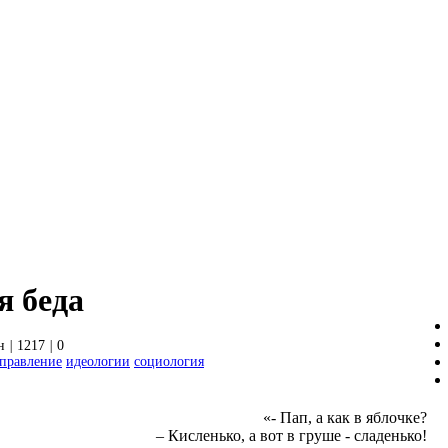
я беда
н
|
1217
|
0
управление
идеологии
социология
«- Пап, а как в яблочке?
– Кисленько, а вот в груше - сладенько!