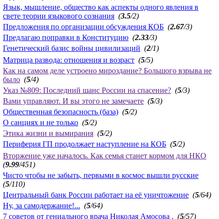
Язык, мышление, общество как аспекты одного явления в
свете теории языкового сознания
(
3.5
/2)
Предложения по организации обсуждения КОБ
(
2.67
/3)
Предлагаю поправки в Конституцию
(
2.33
/3)
Генетический базис войны цивилизаций
(
2
/1)
Матрица развода: отношения и возраст
(
5
/5)
Как на самом деле устроено мироздание? Большого взрыва не
было
(
5
/4)
Указ №809: Последний шанс России на спасение?
(
5
/3)
Вами управляют. И вы этого не замечаете
(
5
/3)
Общественная безопасность (база)
(
5
/2)
О санциях и не только
(
5
/2)
Этика жизни и вымирания
(
5
/2)
Периферия ГП продолжает наступление на КОБ
(
5
/2)
Вторжение уже началось. Как семья станет кормом для НКО
(
9.99
/451)
Чисто чтобы не забыть, первыми в космос вышли русские
(
5
/110)
Центральный банк России работает на её уничтожение
(
5
/64)
Ну, за самодержание!...
(
5
/64)
7 советов от гениального врача Николая Амосова .
(
5
/57)