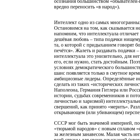
осознания большинством «обывателей-
вредно переносить «в народ»).
Интеллект одно из самых многогранных
Остановимся на том, как сказывается н
напомним, что интеллектуала отличает 
дешёвая любовь – типа подачки нищему
та, о которой с придыханием говорят б
печётся». Жалеть и раздавать подачки 
интеллектуала это унизительно, для нег
его, если нужно, стать достойным. По
условиях демократического большинств
шанс появляется только в смутное вре
амбициозные лидеры. Определённые ис
сделать из таких «исторических личнос
Наполеона, Германия Гитлера или Росс
истории, судьбах современников и пото
личностью и харизмой) интеллектуальн
свершений, как принято «мерить». Разл
открывающем (или убивающем) перспек
СССР мог быть значимой империей, побе
«тюрьмой народов» с новым сплавом «
за железным занавесом. Малая часть ин
всей страны для своих изысканий (кро