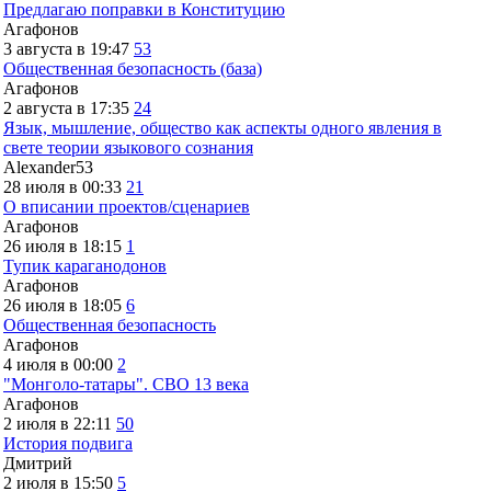
Предлагаю поправки в Конституцию
Агафонов
3 августа в 19:47
53
Общественная безопасность (база)
Агафонов
2 августа в 17:35
24
Язык, мышление, общество как аспекты одного явления в
свете теории языкового сознания
Alexander53
28 июля в 00:33
21
О вписании проектов/сценариев
Агафонов
26 июля в 18:15
1
Тупик караганодонов
Агафонов
26 июля в 18:05
6
Общественная безопасность
Агафонов
4 июля в 00:00
2
"Монголо-татары". СВО 13 века
Агафонов
2 июля в 22:11
50
История подвига
Дмитрий
2 июля в 15:50
5