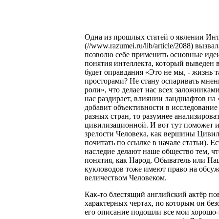
Одна из прошлых статей о явлении Ин
(//www.razumei.ru/lib/article/2088) вызв
позволю себе применить основные идеи
понятия интеллекта, который выведен в 
будет оправдания «Это не мы, - жизнь т
просторами? Не стану оспаривать мнен
роли», что делает нас всех заложникам
нас раздирает, влиянии ландшафтов на «
добавит объективности в исследование
разных стран, то разумнее анализирова
цивилизационной. И вот тут поможет и
зрелости Человека, как вершины Цивил
почитать по ссылке в начале статьи). Е
наследие делают наше общество тем, чт
понятия, как Народ, Обыватель или Нац
кукловодов тоже имеют право на обсуж
величеством Человеком.
Как-то блестящий английский актёр по
характерных чертах, по которым он бе
его описание подошли все мои хорошо-