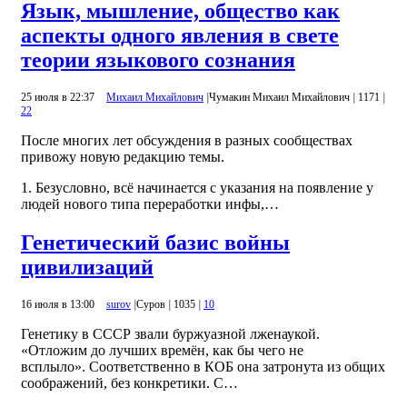
Язык, мышление, общество как
аспекты одного явления в свете
теории языкового сознания
25 июля в 22:37
Михаил Михайлович
|
Чумакин Михаил Михайлович
|
1171
|
22
После многих лет обсуждения в разных сообществах
привожу новую редакцию темы.
1. Безусловно, всё начинается с указания на появление у
людей нового типа переработки инфы,…
Генетический базис войны
цивилизаций
16 июля в 13:00
surov
|
Суров
|
1035
|
10
Генетику в СССР звали буржуазной лженаукой.
«Отложим до лучших времён, как бы чего не
всплыло». Соответственно в КОБ она затронута из общих
соображений, без конкретики. С…