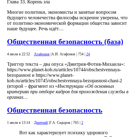
Глава 33. Корень зла
Многие политики, экономисты и занятые вопросом
будущего человечества философы искренне уверены, что
от политико-экономической формации общества зависит
наше будущее. Речь идёт…
Общественная безопасность (база)
4 июля в 22:52
Агафонов
|
А.И. Агафонов
|
754
|
24
Триггер текста – два опуса «Дмитрия-Фотия-Михаила»:
https://www.planet-kob.ru/articles/10744/obschestvennaya-
bezopasnost и https://www.planet-
kob.ru/articles/10745/obschestvennaya-bezopasnost-chast-2
(второй – фрагмент из «
Инструкции «Об основных
критериях при отборе кадров для прохождения службы в
органах…
Общественная безопасность
1 июля в 13:14
Дмитрий
|
Г.А. Сидоров
|
765
|
2
Вот как характеризует психику здорового