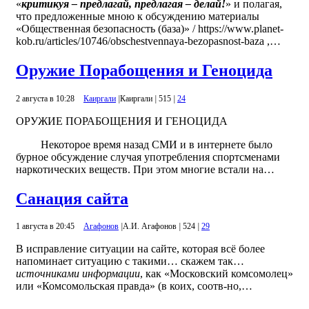
«
критикуя – предлагай, предлагая – делай!
» и полагая,
что предложенные мною к обсуждению материалы
«Общественная безопасность (база)» / https://www.planet-
kob.ru/articles/10746/obschestvennaya-bezopasnost-baza ,…
Оружие Порабощения и Геноцида
2 августа в 10:28
Каиргали
|
Каиргали
|
515
|
24
ОРУЖИЕ ПОРАБОЩЕНИЯ И ГЕНОЦИДА
Некоторое время назад СМИ и в интернете было
бурное обсуждение случая употребления спортсменами
наркотических веществ. При этом многие встали на…
Санация сайта
1 августа в 20:45
Агафонов
|
А.И. Агафонов
|
524
|
29
В исправление ситуации на сайте, которая всё более
напоминает ситуацию с такими… скажем так…
источниками информации
, как «Московский комсомолец»
или «Комсомольская правда» (в коих, соотв-но,…