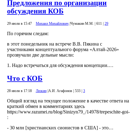
Предложения по организации
обсуждения КОБ
29 июля в 15:47
Михаил Михайлович
|
Чумакин М.М.
|
611
|
29
По горячим следам:
в этот понедельник на встрече В.В. Пякина с
участниками концептуального форума «Алтай-2026»
прозвучали две дельные мысли:
1. Надо встречаться для обсуждения концепции.…
Что с КОБ
28 июля в 17:18
Люкин
|
А.И. Агафонов
|
533
|
3
Общий взгляд на текущее положение в качестве ответа на
краткий обмен в комментариях здесь
https://www.razumei.ru/blog/Sinizyn79_/14978/trepeschite-goi-
:
- 30 млн [христианских сионистов в США] - это…