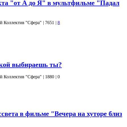
кта "от А до Я" в мультфильме "Падал
й Коллектив "Сфера"
|
7651
|
8
йствующей матрицы мы сделали анализ мультфильма
ка. Довольно глубокий второй смысловой ряд этого
риглядеться к творчеству его автора, режиссёра-
, как видно, не напрасно. Даже дата рождения и смерти этого,
одят…
акой выбираешь ты?
й Коллектив "Сфера"
|
1880
|
0
чно, аналитическим разбором произведения с целью выявления
ых в нём. Но она не будет уже привычным для нашего
ли фильма. Сегодня объектом нашего внимания станет фонтан.
заключена целая «книга». В…
света в фильме "Вечера на хуторе близ