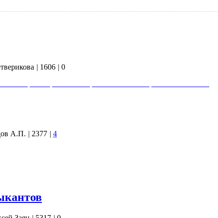
алисты относят ко временам египетских фараонов. Тот факт,
П) берёт своё начало от жрецов Древнего Египта, заставил
ции. Как правило, такие сообщения несут определённый…
етверикова
|
1606
|
0
тики стран Европы и Америки Ольга Четверикова об агентах
ов А.П.
|
2377
|
4
оне Кронштадтского бульвара д. 3 приблизительно в 8 утра при
удником ГИБДД УВД по САО капитаном Гальцевым, номер
будки для продажи проездных билетов), который потребовал от
ыкантов
сей Заяц
|
5317
|
0