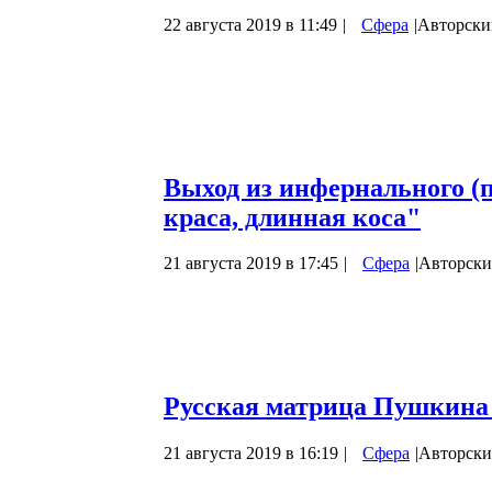
22 августа 2019 в 11:49
|
Сфера
|
Авторски
Продолжая знакомить нашего читателя с
киносказки» Александра Роу, в преддвер
предложить анализ фильма «Вечера на ху
Васильевича Гоголя «Ночь перед Рождеств
анализировать…
Выход из инфернального (п
краса, длинная коса"
21 августа 2019 в 17:45
|
Сфера
|
Авторски
Некоторое время назад мы познакомили 
«Морозко», снятого великим советским р
читатель, дали понять, что жанр анализа
неподдельный интерес. Посему мы не зас
Русская матрица Пушкина 
21 августа 2019 в 16:19
|
Сфера
|
Авторски
Весной этого года в СМИ появился про