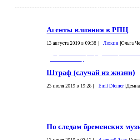
археологических находках, которые специ
что нынешний “Глобальный Предиктор” (Г
обратить наше внимание на эти публика
Агенты влияния в РПЦ
13 августа 2019 в 09:38
|
Люкин
|
Ольга Ч
Доцент МГИМО, кафедры истории и поли
влияния в РПЦ.
Штраф (случай из жизни)
23 июля 2019 в 19:28
|
Emil Diemer
|
Демид
Сегодня, 23 июня 2019 г., в Москве в рай
переходе улицы я был остановлен сотр
жетона 77 1741 (появившемся из-за угла 
меня документы и заявил, что я…
По следам бременских муз
13 июля 2019 в 07:12
|
Алексей Заяц
|
Алек