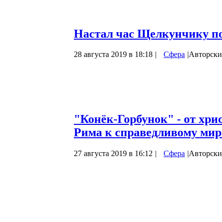
глубокого понимания сути анализируемо
темы. В этот раз постараемся разобрать 
Настал час Щелкунчику п
28 августа 2019 в 18:18
|
Сфера
|
Авторски
В этом году, в качестве предновогоднег
сказку Эрнста Теодора Вильгельма Гофм
произведения совсем не случаен! Всё нача
году символом наступающего Рождества
"Конёк-Горбунок" - от хри
Рима к справедливому мир
27 августа 2019 в 16:12
|
Сфера
|
Авторски
Сегодняшняя наша статья будет посвяще
«Конёк-Горбунок», написанной им в 1830
произведения, мы знаем, что Ершов задум
сказки Пушкина. По свидетельству русск
сказки ……