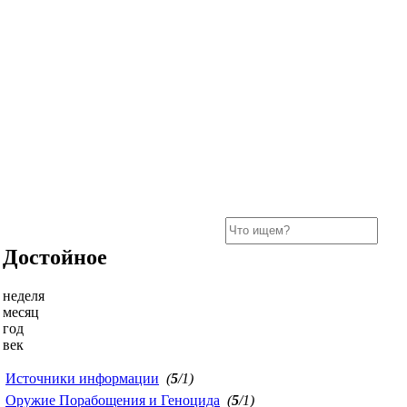
Достойное
неделя
месяц
год
век
Источники информации
(
5
/1)
Оружие Порабощения и Геноцида
(
5
/1)