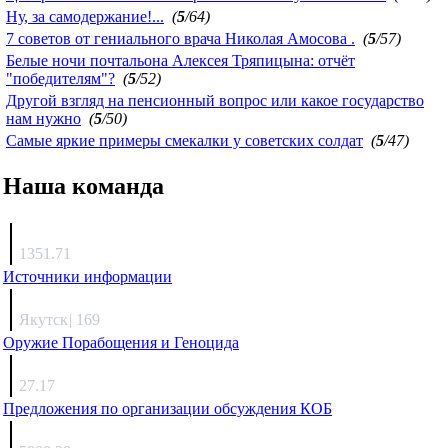
Ну, за самодержание!...
(
5
/64)
7 советов от гениального врача Николая Амосова .
(
5
/57)
Белые ночи почтальона Алексея Тряпицына: отчёт
"победителям"?
(
5
/52)
Другой взгляд на пенсионный вопрос или какое государство
нам нужно
(
5
/50)
Самые яркие примеры смекалки у советских солдат
(
5
/47)
Наша команда
Агафонов
1351.71
Источники информации
Каиргали
Якутск
|
169
Оружие Порабощения и Геноцида
Михаил Михайлович
27.17
Предложения по организации обсуждения КОБ
Люкин