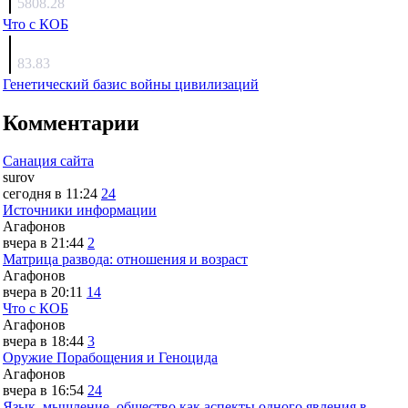
5808.28
Что с КОБ
surov
83.83
Генетический базис войны цивилизаций
Комментарии
Санация сайта
surov
сегодня в 11:24
24
Источники информации
Агафонов
вчера в 21:44
2
Матрица развода: отношения и возраст
Агафонов
вчера в 20:11
14
Что с КОБ
Агафонов
вчера в 18:44
3
Оружие Порабощения и Геноцида
Агафонов
вчера в 16:54
24
Язык, мышление, общество как аспекты одного явления в