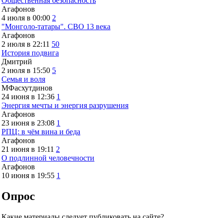
Общественная безопасность
Агафонов
4 июля в 00:00
2
"Монголо-татары". СВО 13 века
Агафонов
2 июля в 22:11
50
История подвига
Дмитрий
2 июля в 15:50
5
Семья и воля
МФасхутдинов
24 июня в 12:36
1
Энергия мечты и энергия разрушения
Агафонов
23 июня в 23:08
1
РПЦ: в чём вина и беда
Агафонов
21 июня в 19:11
2
О подлинной человечности
Агафонов
10 июня в 19:55
1
Опрос
Какие материалы следует публиковать на сайте?