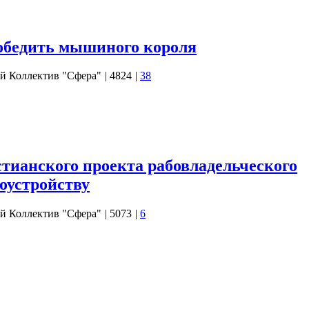
го нами объекта мы лишь «крупными мазками» коснулись этой
второй смысловой ряд сказки более…
обедить мышиного короля
й Коллектив "Сфера"
|
4824
|
38
о разбора, мы хотим представить вашему вниманию повесть-
ана «Щелкунчик и мышиный король». Наш выбор именно этого
лось с того, что друзья из Эстонии сообщили нам, что в этом
 в Прибалтике выбран именно…
стианского проекта рабовладельческого
оустройству
й Коллектив "Сфера"
|
5073
|
6
на концептуальному анализу сказки Петра Павловича Ершова
-ых годах. Исходя из официальной версии создания этого
ал свою сказку, когда прочитал только-только появившиеся
ого издателя Александра Смирдина «Первые четыре стиха этой