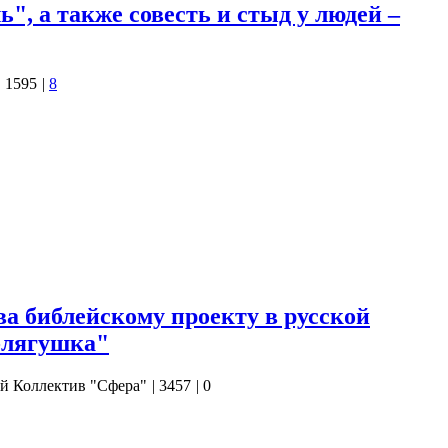
", а также совесть и стыд у людей –
|
1595
|
8
ней записке («О текущем моменте» № 1 (139), август 2019 года
то
бо вооружённый» биологический вид и несёт
», доходящую до вседозволенности,
типичную для всех «слабо
х видов…
ва библейскому проекту в русской
-лягушка"
й Коллектив "Сфера"
|
3457
|
0
й своей работе, сегодняшняя наша статья будет посвящена
й сказки «Царевна-лягушка». В прошлой своей статье для более