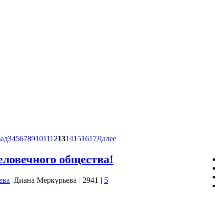
ад
3
4
5
6
7
8
9
10
11
12
13
14
15
16
17
Далее
еловечного общества!
ева
|
Диана Меркурьева
|
2941
|
5
общества!
и они сводятся к следующему.