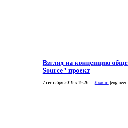
Типы строя психики
1. Человечный 2. Демонический 3. Зомб
противоестественность --
Где в каждом преобладает следующее:
Типы строя психики
1. Человечный (Совесть) 2. Демонически
Взгляд на концепцию обще
Source" проект
7 сентября 2019 в 19:26
|
Люкин
|
engineer
1. Открытый код (Open Source).
Движение Open Source зародилось в акад
никакого движения не было — а была лиш
результатами своей работы. Благо ARPAN
неограниченные возможности. В первой