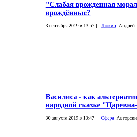
"Слабая врожденная мораль
врождённые?
3 сентября 2019 в 13:57
|
Люкин
|
Андрей
В работах ВП СССР, в частности в послед
Снова о перспективах…) утверждается, ч
Кроме того, «Человек разумный» — «сла
весьма
«слабенькую» «врождённую мораль
вооруженных видов».
Что приводит:
Для «слабо вооружённых» биологически
Василиса - как альтернати
народной сказке "Царевна
30 августа 2019 в 13:47
|
Сфера
|
Авторски
Как мы и обещали читателям в предыдуще
аналитическому разбору русской народно