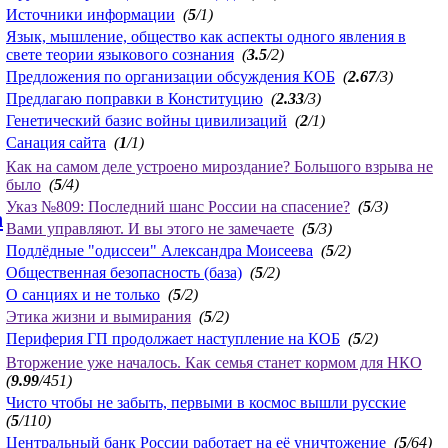
Источники информации
(
5
/1)
Язык, мышление, общество как аспекты одного явления в
свете теории языкового сознания
(
3.5
/2)
Предложения по организации обсуждения КОБ
(
2.67
/3)
Предлагаю поправки в Конституцию
(
2.33
/3)
Генетический базис войны цивилизаций
(
2
/1)
Санация сайта
(
1
/1)
Как на самом деле устроено мироздание? Большого взрыва не
было
(
5
/4)
Указ №809: Последний шанс России на спасение?
(
5
/3)
n
Вами управляют. И вы этого не замечаете
(
5
/3)
Подлёдные "одиссеи" Александра Моисеева
(
5
/2)
Общественная безопасность (база)
(
5
/2)
О санциях и не только
(
5
/2)
Этика жизни и вымирания
(
5
/2)
Периферия ГП продолжает наступление на КОБ
(
5
/2)
Вторжение уже началось. Как семья станет кормом для НКО
(
9.99
/451)
Чисто чтобы не забыть, первыми в космос вышли русские
(
5
/110)
Центральный банк России работает на её уничтожение
(
5
/64)