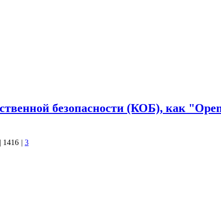
и-биоробот 4. Животный 5. Опущенный в
й (Разум) 3. Зомби-биоробот (Привычки) 4. Животный…
ственной безопасности (КОБ), как "Ope
|
1416
|
3
емических кругах Computer Science. Собственно, первоначально
ь обычная, принятая в науке, практика свободного обмена
ET, а затем и Интернет предоставил к тому практически
 половине 80-х…