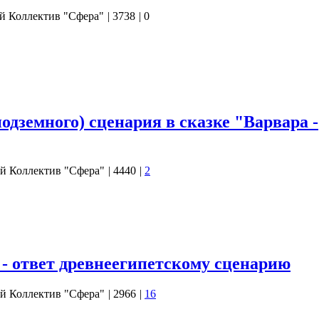
й Коллектив "Сфера"
|
3738
|
0
о вторым смысловым рядом в творчестве гениального «мастера
ии новогодних и рождественских праздников, мы хотим
торе близ Диканьки» - экранизации повести Николая
ом». Здесь необходимо сделать акцент на том, что мы будем
одземного) сценария в сказке "Варвара -
й Коллектив "Сфера"
|
4440
|
2
читателя с нашим видением второго смыслового ряда фильма
ежиссёром-сказочником Александром Роу. И вы, наш дорогой
 подобных произведений весьма востребован и вызывает у вас
тавили себя долго ждать и сегодня…
- ответ древнеегипетскому сценарию
й Коллектив "Сфера"
|
2966
|
16
сто шквал сообщений, рассказывающих нам о новых