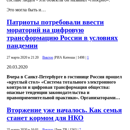
Это могла быть и…
Патриоты потребовали ввести
мораторий на цифровую
трансформацию России в условиях
пандемии
27 марта 2020 в 21:20
Виктор
|
РИА Катюша
|
1498
|
1
20.03.2020
Вчера в Санкт-Петербурге в гостинице Россия прошел
«круглый стол» «Система тотального электронного
контроля и цифровая трансформация общества:
опасные тенденции законодательства и
правоприменительной практики». Организаторами…
Вторжение уже началось. Как семья
станет кормом для НКО
25 марта 2020 в 16:01
Виктор
|
День ТВ
|
1563
|
7