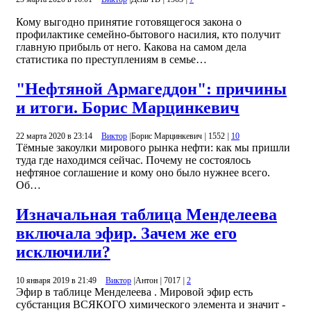
Кому выгодно принятие готовящегося закона о
профилактике семейно-бытового насилия, кто получит
главную прибыль от него. Какова на самом дела
статистика по преступлениям в семье…
"Нефтяной Армагеддон": причины
и итоги. Борис Марцинкевич
22 марта 2020 в 23:14
Виктор
|
Борис Марцинкевич
|
1552
|
10
Тёмные закоулки мирового рынка нефти: как мы пришли
туда где находимся сейчас. Почему не состоялось
нефтяное соглашение и кому оно было нужнее всего.
Об…
Изначальная таблица Менделеева
включала эфир. Зачем же его
исключили?
10 января 2019 в 21:49
Виктор
|
Антон
|
7017
|
2
Эфир в таблице Менделеева . Мировой эфир есть
субстанция ВСЯКОГО химического элемента и значит -