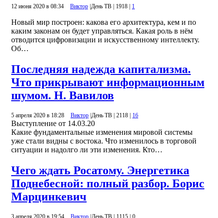
12 июня 2020 в 08:34
Виктор
|
День ТВ
|
1918
|
1
Новый мир построен: какова его архитектура, кем и по
каким законам он будет управляться. Какая роль в нём
отводится цифровизации и искусственному интеллекту.
Об…
Последняя надежда капитализма.
Что прикрывают информационным
шумом. Н. Вавилов
5 апреля 2020 в 18:28
Виктор
|
День ТВ
|
2118
|
16
Выступление от 14.03.20
Какие фундаментальные изменения мировой системы
уже стали видны с востока. Что изменилось в торговой
ситуации и надолго ли эти изменения. Кто…
Чего ждать Росатому. Энергетика
Поднебесной: полный разбор. Борис
Марцинкевич
3 апреля 2020 в 19:54
Виктор
|
День ТВ
|
1115
|
0