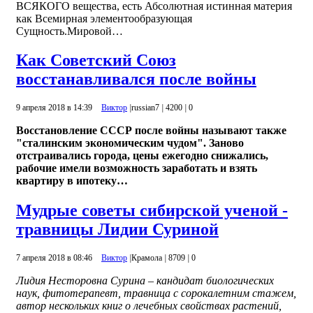
ВСЯКОГО вещества, есть Абсолютная истинная материя
как Всемирная элементообразующая
Сущность.Мировой…
Как Советский Союз
восстанавливался после войны
9 апреля 2018 в 14:39
Виктор
|
russian7
|
4200
|
0
Восстановление СССР после войны называют также
"сталинским экономическим чудом". Заново
отстраивались города, цены ежегодно снижались,
рабочие имели возможность заработать и взять
квартиру в ипотеку…
Мудрые советы сибирской ученой -
травницы Лидии Суриной
7 апреля 2018 в 08:46
Виктор
|
Крамола
|
8709
|
0
Лидия Несторовна Сурина – кандидат биологических
наук, фитотерапевт, травница с сорокалетним стажем,
автор нескольких книг о лечебных свойствах растений,