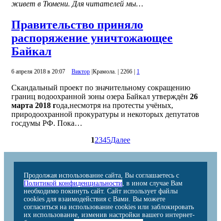
живет в Тюмени. Для читателей мы…
Правительство приняло
распоряжение уничтожающее
Байкал
6 апреля 2018 в 20:07
Виктор
|
Крамола.
|
2266
|
1
Скандальный проект по значительному сокращению
границ водоохранной зоны озера Байкал утверждён
26
марта 2018 г
ода,несмотря на протесты учёных,
природоохранной прокуратуры и некоторых депутатов
госдумы РФ. Пока…
1
2
3
4
5
Далее
Продолжая использование сайта, Вы соглашаетесь с
Политикой конфиденциальности
, в ином случае Вам
необходимо покинуть сайт. Сайт использует файлы
cookies для взаимодействия с Вами. Вы можете
согласиться на использование cookies или заблокировать
их использование, изменив настройки вашего интернет-