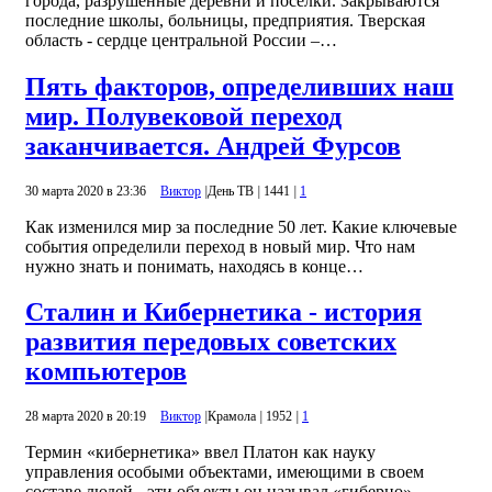
города, разрушенные деревни и поселки. Закрываются
последние школы, больницы, предприятия. Тверская
область - сердце центральной России –…
Пять факторов, определивших наш
мир. Полувековой переход
заканчивается. Андрей Фурсов
30 марта 2020 в 23:36
Виктор
|
День ТВ
|
1441
|
1
Как изменился мир за последние 50 лет. Какие ключевые
события определили переход в новый мир. Что нам
нужно знать и понимать, находясь в конце…
Сталин и Кибернетика - история
развития передовых советских
компьютеров
28 марта 2020 в 20:19
Виктор
|
Крамола
|
1952
|
1
Термин «кибернетика» ввел Платон как науку
управления особыми объектами, имеющими в своем
составе людей - эти объекты он называл «гиберно».