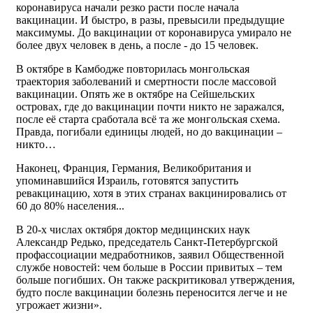
коронавируса начали резко расти после начала
вакцинации. И быстро, в разы, превысили предыдущие
максимумы. До вакцинации от коронавируса умирало не
более двух человек в день, а после - до 15 человек.
В октябре в Камбодже повторилась монгольская
траектория заболеваний и смертности после массовой
вакцинации. Опять же в октябре на Сейшельских
островах, где до вакцинации почти никто не заражался,
после её старта сработала всё та же монгольская схема.
Правда, погибали единицы людей, но до вакцинации –
никто…
Наконец, Франция, Германия, Великобритания и
упоминавшийся Израиль, готовятся запустить
ревакцинацию, хотя в этих странах вакцинировались от
60 до 80% населения...
В 20-х числах октября доктор медицинских наук
Александр Редько, председатель Санкт-Петербургской
профассоциации медработников, заявил Общественной
службе новостей: чем больше в России привитых – тем
больше погибших. Он также раскритиковал утверждения,
будто после вакцинации болезнь переносится легче и не
угрожает жизни».