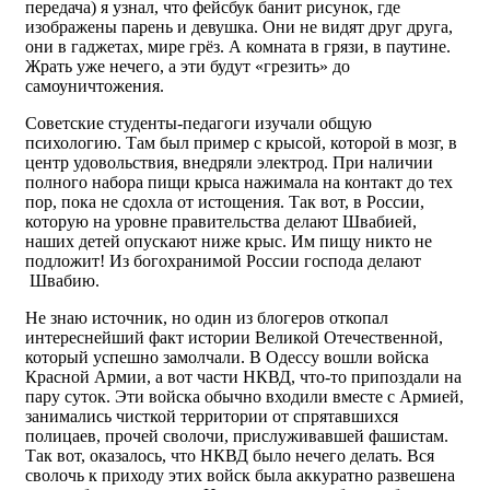
передача) я узнал, что фейсбук банит рисунок, где
изображены парень и девушка. Они не видят друг друга,
они в гаджетах, мире грёз. А комната в грязи, в паутине.
Жрать уже нечего, а эти будут «грезить» до
самоуничтожения.
Советские студенты-педагоги изучали общую
психологию. Там был пример с крысой, которой в мозг, в
центр удовольствия, внедряли электрод. При наличии
полного набора пищи крыса нажимала на контакт до тех
пор, пока не сдохла от истощения. Так вот, в России,
которую на уровне правительства делают Швабией,
наших детей опускают ниже крыс. Им пищу никто не
подложит! Из богохранимой России господа делают
Швабию.
Не знаю источник, но один из блогеров откопал
интереснейший факт истории Великой Отечественной,
который успешно замолчали. В Одессу вошли войска
Красной Армии, а вот части НКВД, что-то припоздали на
пару суток. Эти войска обычно входили вместе с Армией,
занимались чисткой территории от спрятавшихся
полицаев, прочей сволочи, прислуживавшей фашистам.
Так вот, оказалось, что НКВД было нечего делать. Вся
сволочь к приходу этих войск была аккуратно развешена