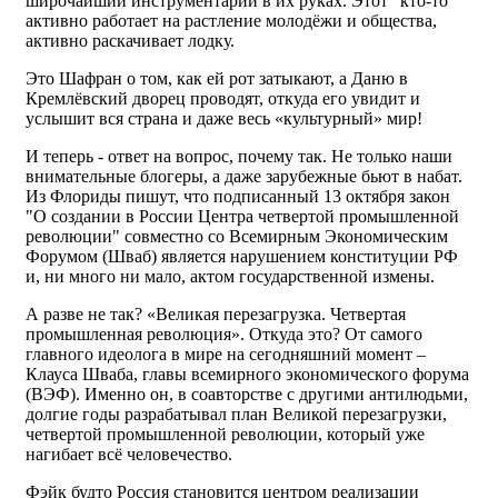
широчайший инструментарий в их руках. Этот "кто-то"
активно работает на растление молодёжи и общества,
активно раскачивает лодку.
Это Шафран о том, как ей рот затыкают, а Даню в
Кремлёвский дворец проводят, откуда его увидит и
услышит вся страна и даже весь «культурный» мир!
И теперь - ответ на вопрос, почему так. Не только наши
внимательные блогеры, а даже зарубежные бьют в набат.
Из Флориды пишут, что подписанный 13 октября закон
"О создании в России Центра четвертой промышленной
революции" совместно со Всемирным Экономическим
Форумом (Шваб) является нарушением конституции РФ
и, ни много ни мало, актом государственной измены.
А разве не так? «Великая перезагрузка. Четвертая
промышленная революция». Откуда это? От самого
главного идеолога в мире на сегодняшний момент –
Клауса Шваба, главы всемирного экономического форума
(ВЭФ). Именно он, в соавторстве с другими антилюдьми,
долгие годы разрабатывал план Великой перезагрузки,
четвертой промышленной революции, который уже
нагибает всё человечество.
Фэйк будто Россия становится центром реализации