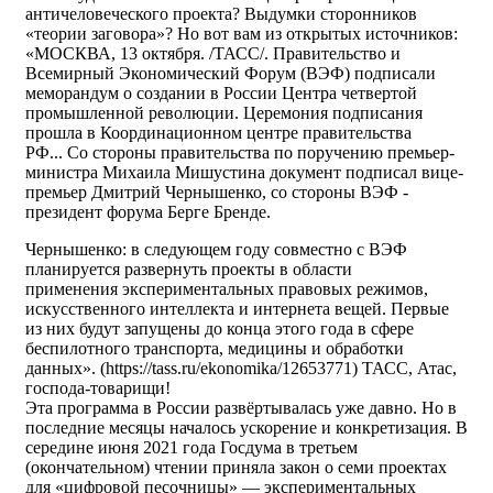
античеловеческого проекта? Выдумки сторонников
«теории заговора»? Но вот вам из открытых источников:
«МОСКВА, 13 октября. /ТАСС/. Правительство и
Всемирный Экономический Форум (ВЭФ) подписали
меморандум о создании в России Центра четвертой
промышленной революции. Церемония подписания
прошла в Координационном центре правительства
РФ... Со стороны правительства по поручению премьер-
министра Михаила Мишустина документ подписал вице-
премьер Дмитрий Чернышенко, со стороны ВЭФ -
президент форума Берге Бренде.
Чернышенко: в следующем году совместно с ВЭФ
планируется развернуть проекты в области
применения экспериментальных правовых режимов,
искусственного интеллекта и интернета вещей. Первые
из них будут запущены до конца этого года в сфере
беспилотного транспорта, медицины и обработки
данных». (https://tass.ru/ekonomika/12653771) ТАСС, Атас,
господа-товарищи!
Эта программа в России развёртывалась уже давно. Но в
последние месяцы началось ускорение и конкретизация. В
середине июня 2021 года Госдума в третьем
(окончательном) чтении приняла закон о семи проектах
для «цифровой песочницы» — экспериментальных