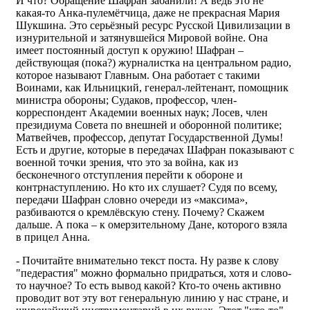
И что? Обращение Шафран забанили! А ведь это не
какая-то Анка-пулемётчица, даже не прекрасная Мария
Шукшина. Это серьёзный ресурс Русской Цивилизации в
изнурительной и затянувшейся Мировой войне. Она
имеет постоянный доступ к оружию! Шафран –
действующая (пока?) журналистка на центральном радио,
которое называют Главным. Она работает с такими
Воинами, как Ильницкий, генерал-лейтенант, помощник
министра обороны; Судаков, профессор, член-
корреспондент Академии военных наук; Лосев, член
президиума Совета по внешней и оборонной политике;
Матвейчев, профессор, депутат Государственной Думы!
Есть и другие, которые в передачах Шафран показывают с
военной точки зрения, что это за война, как из
бесконечного отступления перейти к обороне и
контрнаступлению. Но кто их слушает? Судя по всему,
передачи Шафран словно очереди из «максима»,
разбиваются о кремлёвскую стену. Почему? Скажем
дальше. А пока – к омерзительному Дане, которого взяла
в прицел Анна.
- Почитайте внимательно текст поста. Ну разве к слову
"педерастия" можно формально придраться, хотя и слово-
то научное? То есть вывод какой? Кто-то очень активно
проводит вот эту вот генеральную линию у нас стране, и