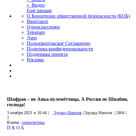
» Видео
Ещё раньше
О Концепции общественной безопасности (КОБ)
Вконтакте
Одноклассники
Telegram
Дзен
Пользовательское Соглашение
Политика конфиденциальности
Поддержка проекта
Реклама
Шафран – не Анка-пулемётчица, А Россия не Швабия,
господа!
3 ноября 2021 в 10:44
|
Эдуард Наипов
|
Эдуард Наипов
|
2464
|
1
Ключи:
геополитика
П
К
О
Б