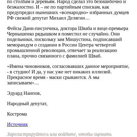
по столбам и деревьям. Народ сделал это безошибочно и
безжалостно. И – не по партийным спискам, как
предупредил нынешних «всенародно» избранных думцев
РФ свежий депутат Михаил Делягин…
Фейсы Дани-писунчика, доктора Шваба и вице-премьера
Чернышенко рядышком я поместил не случайно. Они
подельники, поскольку зам Мишустина, подписавший
меморандум о создании в России Центра четвертой
промышленной революции, отвечает за реализацию
плана, прочно связанного с фамилией Шваб.
«Имена чиновников, согласовавших данное мероприятие,
- в студию! И да, у нас уже нет никаких иллюзий.
Прекрасное время - маски срываются. А мы
записываем»…
Эдуард Наипов,
Народный депутат,
Кострома
Источник
Зарегистрируйтесь или войдите, чтобы оценить