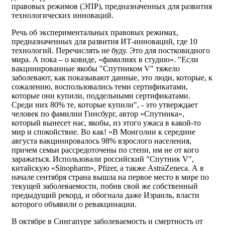
правовых режимов (ЭПР), предназначенных для развития
технологических инноваций.
Речь об экспериментальных правовых режимах,
предназначенных для развития ИТ-инноваций, где 10
технологий. Перечислять не буду. Это для постковидного
мира. А пока – о ковиде, «фамилиях в студию». "Если
вакцинированные якобы "Спутником V" тяжело
заболевают, как показывают данные, это люди, которые, к
сожалению, воспользовались теми сертификатами,
которые они купили, поддельными сертификатами.
Среди них 80% те, которые купили", - это утверждает
человек по фамилии Гинсбург, автор «Спутника»,
который вынесет нас, якобы, из этого ужаса в какой-то
мир и спокойствие. Во как! «В Монголии к середине
августа вакцинировалось 98% взрослого населения,
причем семьи рассредоточены по степи, им не от кого
заражаться. Использовали российский "Спутник V",
китайскую «Sinopharm», Pfizer, а также AstraZeneca. А в
начале сентября страна вышла на первое место в мире по
текущей заболеваемости, побив свой же собственный
предыдущий рекорд, и обогнала даже Израиль, власти
которого объявили о ревакцинации.
В октябре в Сингапуре заболеваемость и смертность от