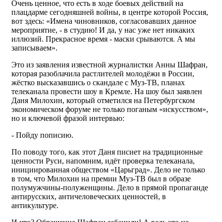
Очень ценное, что есть в ходе боевых действий на
плацдарме сегодняшней войны, в центре которой Россия,
вот здесь: «Имена чиновников, согласовавших данное
мероприятие, - в студию! И да, у нас уже нет никаких
иллюзий. Прекрасное время - маски срываются. А мы
записываем».
Это из заявления известной журналистки Анны Шафран,
которая разоблачила растлителей молодёжи в России,
жёстко высказавшись о скандале с Муз-ТВ, планах
телеканала провести шоу в Кремле. На шоу был заявлен
Даня Милохин, который отметился на Петербургском
экономическом форуме не только поганым «искусством»,
но и ключевой фразой интервью:
- Пойду пописию.
По поводу того, как этот Даня писиет на традиционные
ценности Руси, напомним, идёт проверка телеканала,
инициированная обществом «Царьград». Дело не только
в том, что Милохин на премии Муз-ТВ был в образе
полумужчины-полуженщины. Дело в прямой пропаганде
антирусских, античеловеческих ценностей, в
антикультуре.