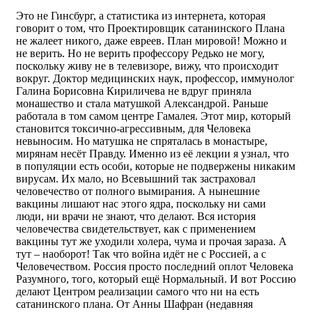
Это не Гинсбург, а статистика из интернета, которая
говорит о том, что Проектировщик сатанинского Плана
не жалеет никого, даже евреев. План мировой! Можно и
не верить. Но не верить профессору Редько не могу,
поскольку живу не в телевизоре, вижу, что происходит
вокруг. Доктор медицинских наук, профессор, иммунолог
Галина Борисовна Кириличева не вдруг приняла
монашество и стала матушкой Александрой. Раньше
работала в том самом центре Гамалея. Этот мир, который
становится токсично-агрессивным, для Человека
невыносим. Но матушка не спряталась в монастыре,
мирянам несёт Правду. Именно из её лекции я узнал, что
в популяции есть особи, которые не подвержены никаким
вирусам. Их мало, но Всевышний так застраховал
человечество от полного вымирания. А нынешние
вакцины лишают нас этого ядра, поскольку ни сами
люди, ни врачи не знают, что делают. Вся история
человечества свидетельствует, как с применением
вакцины тут же уходили холера, чума и прочая зараза. А
тут – наоборот! Так что война идёт не с Россией, а с
Человечеством. Россия просто последний оплот Человека
Разумного, того, который ещё Нормальный. И вот Россию
делают Центром реализации самого что ни на есть
сатанинского плана. От Анны Шафран (недавняя