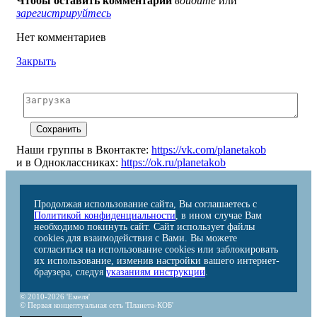
Чтобы оставить комментарий
войдите
или
зарегистрируйтесь
Нет комментариев
Закрыть
Наши группы в Вконтакте:
https://vk.com/planetakob
и в Одноклассниках:
https://ok.ru/planetakob
Продолжая использование сайта, Вы соглашаетесь с
Политикой конфиденциальности
, в ином случае Вам
необходимо покинуть сайт. Сайт использует файлы
cookies для взаимодействия с Вами. Вы можете
согласиться на использование cookies или заблокировать
их использование, изменив настройки вашего интернет-
браузера, следуя
указаниям инструкции
.
© 2010-2026 'Емеля'
© Первая концептуальная сеть 'Планета-КОБ'