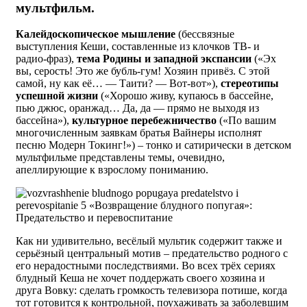
мультфильм.
Калейдоскопическое мышление
(бессвязные
выступления Кеши, составленные из клочков ТВ- и
радио-фраз),
тема Родины и западной экспансии
(«Эх
вы, серость! Это же бубль-гум! Хозяин привёз. С этой
самой, ну как её… — Таити? — Вот-вот»),
стереотипы
успешной жизни
(«Хорошо живу, купаюсь в бассейне,
пью джюс, оранжад… Да, да — прямо не выходя из
бассейна»),
культурное перебежничество
(«По вашим
многочисленным заявкам братья Вайнеры исполнят
песню Модерн Токинг!») – тонко и сатирически в детском
мультфильме представлены темы, очевидно,
апеллирующие к взрослому пониманию.
Как ни удивительно, весёлый мультик содержит также и
серьёзный центральный мотив – предательство родного с
его нерадостными последствиями. Во всех трёх сериях
блудный Кеша не хочет поддержать своего хозяина и
друга Вовку: сделать громкость телевизора потише, когда
тот готовится к контрольной, поухаживать за заболевшим