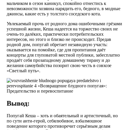
мальчиком в сезон каникул, спокойно отнестись к
невозможности хозяина нарядить его, бедного, в модные
джинсы, какие есть у толстого соседского кота.
Увлекаемый прочь от родного дома ошибочными грёзами
успешной жизни, Кеша надеется на торжество своих не
очень-то далёких, практически потребительских
интересов, но этого и близко не происходит. Предав
родной дом, попугай обретает незавидную участь:
оказывается на помойке, где для пропитания даёт
концерты для глуповатой местной публики, забесплатно
продаёт себя прозападному домашнему тирану и до
желания самоубийства позорит свою честь в совхозе
«Светлый путь».
Вывод:
Попугай Кеша – хоть и обаятельный и артистичный, но
по сути анти-герой, себялюбивое, взбалмошное
поведение которого противоречит серьёзным делам