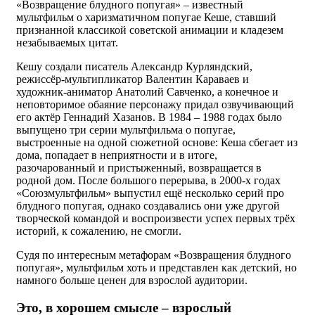
«Возвращение блудного попугая» – известный
мультфильм о харизматичном попугае Кеше, ставший
признанной классикой советской анимации и кладезем
незабываемых цитат.
Кешу создали писатель Александр Курляндский,
режиссёр-мультипликатор Валентин Караваев и
художник-аниматор Анатолий Савченко, а конечное и
неповторимое обаяние персонажу придал озвучивающий
его актёр Геннадий Хазанов. В 1984 – 1988 годах было
выпущено три серии мультфильма о попугае,
выстроенные на одной сюжетной основе: Кеша сбегает из
дома, попадает в неприятности и в итоге,
разочарованный и пристыженный, возвращается в
родной дом. После большого перерыва, в 2000-х годах
«Союзмультфильм» выпустил ещё несколько серий про
блудного попугая, однако создавались они уже другой
творческой командой и воспроизвести успех первых трёх
историй, к сожалению, не смогли.
Судя по интересным метафорам «Возвращения блудного
попугая», мультфильм хоть и представлен как детский, но
намного больше ценен для взрослой аудитории.
Это, в хорошем смысле – взрослый