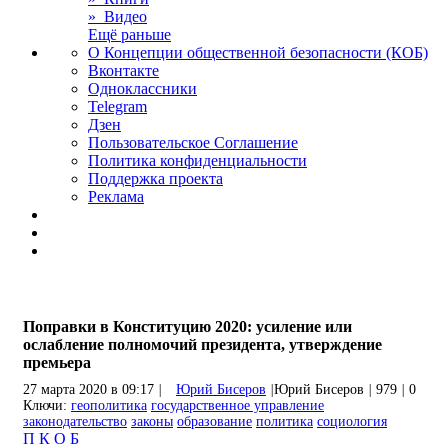
» Видео
Ещё раньше
О Концепции общественной безопасности (КОБ)
Вконтакте
Одноклассники
Telegram
Дзен
Пользовательское Соглашение
Политика конфиденциальности
Поддержка проекта
Реклама
Поправки в Конституцию 2020: усиление или
ослабление полномочий президента, утверждение
премьера
27 марта 2020 в 09:17
|
Юрий Бисеров
|
Юрий Бисеров
|
979
|
0
Ключи:
геополитика
государственное управление
законодательство
законы
образование
политика
социология
П
К
О
Б