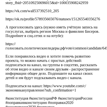
story_fbid=205109250696015&id=100035908242959
https://vk.com/wall537392510_205
https://ok.ru/profile/578935665076/statuses/151265540356276
А проголосовать здесь (нужно иметь учётную запись на
госуслугах, выбрать регион Москва и фамилию Бисеров.
Подробнее в соц.сетях и на ютубе):
https://
голосовать.политическиелидеры.рф/vote/common/candidate/6
Если понравилось видео и хотите помочь развитию
проекта, то можно начать с простых действий:
подписаться на канал, на группы в соцсетях, рассказать
об этом видео и канале своим друзьям - распространение
информации общее дело. Подпишите на канал своих
детей и им будут подсказывать видео с канала.
Подписаться на канал: https://www.youtube.com/c/
экономикаиуправление?sub_confirmation=1
#конституция #конституцияРФ #конституцияРоссии
#поправкивконституцию #поправки2020
#конституция2020 #поправки