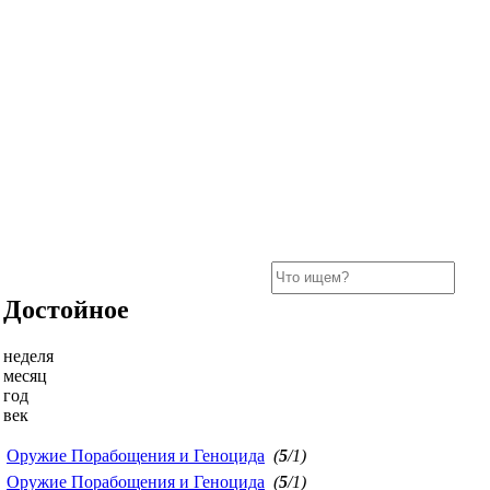
Достойное
неделя
месяц
год
век
Оружие Порабощения и Геноцида
(
5
/1)
Оружие Порабощения и Геноцида
(
5
/1)