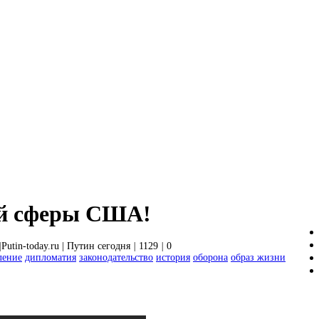
ой сферы США!
|
Putin-today.ru | Путин сегодня
|
1129
|
0
ление
дипломатия
законодательство
история
оборона
образ жизни