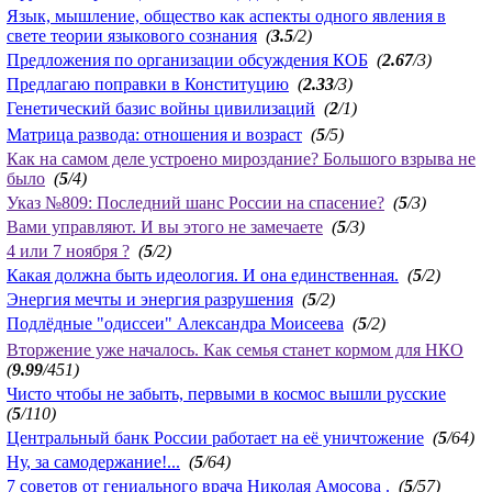
Язык, мышление, общество как аспекты одного явления в
свете теории языкового сознания
(
3.5
/2)
Предложения по организации обсуждения КОБ
(
2.67
/3)
Предлагаю поправки в Конституцию
(
2.33
/3)
Генетический базис войны цивилизаций
(
2
/1)
Матрица развода: отношения и возраст
(
5
/5)
Как на самом деле устроено мироздание? Большого взрыва не
было
(
5
/4)
Указ №809: Последний шанс России на спасение?
(
5
/3)
Вами управляют. И вы этого не замечаете
(
5
/3)
4 или 7 ноября ?
(
5
/2)
Какая должна быть идеология. И она единственная.
(
5
/2)
Энергия мечты и энергия разрушения
(
5
/2)
Подлёдные "одиссеи" Александра Моисеева
(
5
/2)
Вторжение уже началось. Как семья станет кормом для НКО
(
9.99
/451)
Чисто чтобы не забыть, первыми в космос вышли русские
(
5
/110)
Центральный банк России работает на её уничтожение
(
5
/64)
Ну, за самодержание!...
(
5
/64)
7 советов от гениального врача Николая Амосова .
(
5
/57)