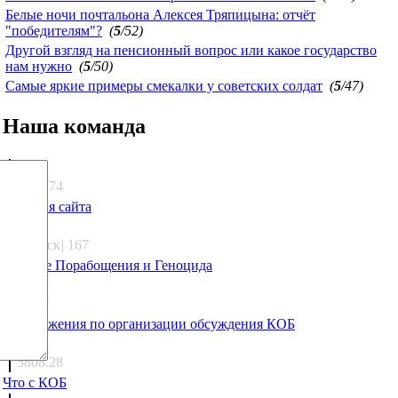
Белые ночи почтальона Алексея Тряпицына: отчёт
"победителям"?
(
5
/52)
Другой взгляд на пенсионный вопрос или какое государство
нам нужно
(
5
/50)
Самые яркие примеры смекалки у советских солдат
(
5
/47)
Наша команда
Агафонов
1333.74
Санация сайта
Каиргали
Якутск
|
167
Оружие Порабощения и Геноцида
Михаил Михайлович
27.17
Предложения по организации обсуждения КОБ
Люкин
5808.28
Что с КОБ