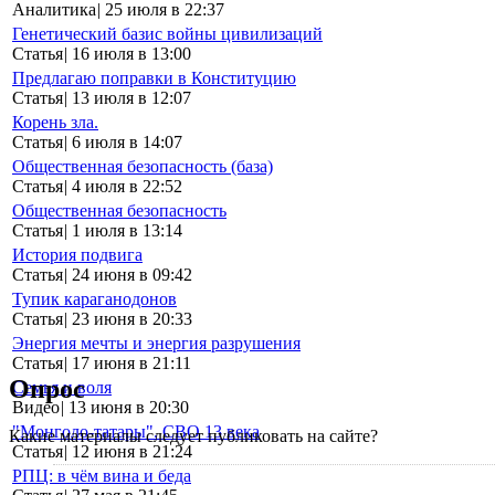
Аналитика
|
25 июля в 22:37
Генетический базис войны цивилизаций
Статья
|
16 июля в 13:00
Предлагаю поправки в Конституцию
Статья
|
13 июля в 12:07
Корень зла.
Статья
|
6 июля в 14:07
Общественная безопасность (база)
Статья
|
4 июля в 22:52
Общественная безопасность
Статья
|
1 июля в 13:14
История подвига
Статья
|
24 июня в 09:42
Тупик караганодонов
Статья
|
23 июня в 20:33
Энергия мечты и энергия разрушения
Статья
|
17 июня в 21:11
Опрос
Семья и воля
Видео
|
13 июня в 20:30
"Монголо-татары". СВО 13 века
Какие материалы следует публиковать на сайте?
Статья
|
12 июня в 21:24
РПЦ: в чём вина и беда