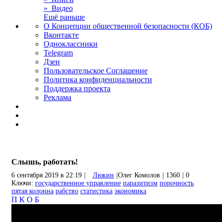
» Видео
Ещё раньше
О Концепции общественной безопасности (КОБ)
Вконтакте
Одноклассники
Telegram
Дзен
Пользовательское Соглашение
Политика конфиденциальности
Поддержка проекта
Реклама
Слышь, работать!
6 сентября 2019 в 22:19
|
Люкин
|
Олег Комолов
|
1360
|
0
Ключи:
государственное управление
паразитизм
порочность
пятая колонна
рабство
статистика
экономика
П
К
О
Б