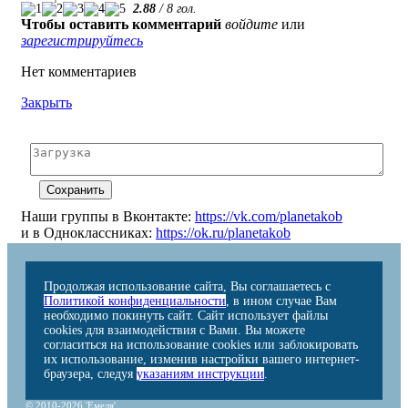
2.88
/
8
гол.
Чтобы оставить комментарий
войдите
или
зарегистрируйтесь
Нет комментариев
Закрыть
Наши группы в Вконтакте:
https://vk.com/planetakob
и в Одноклассниках:
https://ok.ru/planetakob
Продолжая использование сайта, Вы соглашаетесь с
Политикой конфиденциальности
, в ином случае Вам
необходимо покинуть сайт. Сайт использует файлы
cookies для взаимодействия с Вами. Вы можете
согласиться на использование cookies или заблокировать
их использование, изменив настройки вашего интернет-
браузера, следуя
указаниям инструкции
.
© 2010-2026 'Емеля'