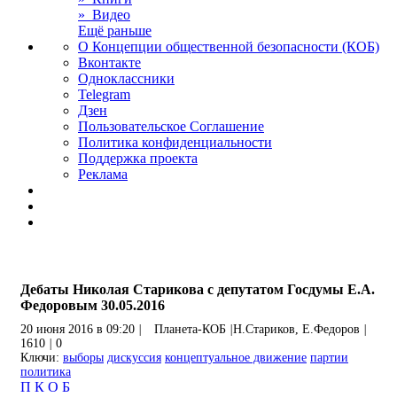
» Видео
Ещё раньше
О Концепции общественной безопасности (КОБ)
Вконтакте
Одноклассники
Telegram
Дзен
Пользовательское Соглашение
Политика конфиденциальности
Поддержка проекта
Реклама
Дебаты Николая Старикова с депутатом Госдумы Е.А.
Федоровым 30.05.2016
20 июня 2016 в 09:20
|
Планета-КОБ
|
Н.Стариков, Е.Федоров
|
1610
|
0
Ключи:
выборы
дискуссия
концептуальное движение
партии
политика
П
К
О
Б