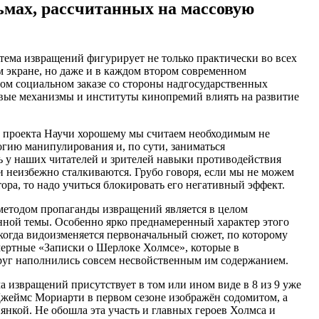
мах, рассчитанных на массовую
я тема извращений фигурирует не только практически во всех
м экране, но даже и в каждом втором современном
ном социальном заказе со стороны надгосударственных
овые механизмы и институты кинопремий влиять на развитие
и проекта Научи хорошему мы считаем необходимым не
логию манипулирования и, по сути, заниматься
 у наших читателей и зрителей навыки противодействия
 неизбежно сталкиваются. Грубо говоря, если мы не можем
тора, то надо учиться блокировать его негативный эффект.
 методом пропаганды извращений является в целом
нной темы. Особенно ярко преднамеренный характер этого
 когда видоизменяется первоначальный сюжет, по которому
смертные «Записки о Шерлоке Холмсе», которые в
руг наполнились совсем несвойственным им содержанием.
а извращений присутствует в том или ином виде в 8 из 9 уже
жеймс Мориарти в первом сезоне изображён содомитом, а
иянкой. Не обошла эта участь и главных героев Холмса и