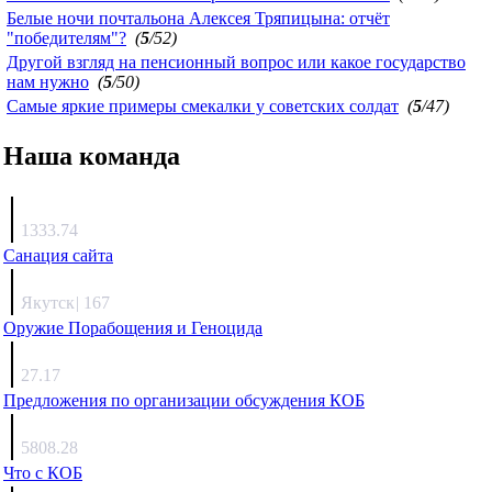
Белые ночи почтальона Алексея Тряпицына: отчёт
"победителям"?
(
5
/52)
Другой взгляд на пенсионный вопрос или какое государство
нам нужно
(
5
/50)
Самые яркие примеры смекалки у советских солдат
(
5
/47)
Наша команда
Агафонов
1333.74
Санация сайта
Каиргали
Якутск
|
167
Оружие Порабощения и Геноцида
Михаил Михайлович
27.17
Предложения по организации обсуждения КОБ
Люкин
5808.28
Что с КОБ