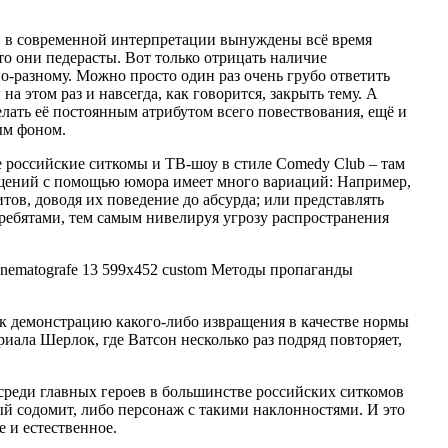
н в современной интерпретации вынуждены всё время
о они педерасты. Вот только отрицать наличие
-разному. Можно просто один раз очень грубо ответить
 на этом раз и навсегда, как говорится, закрыть тему. А
елать её постоянным атрибутом всего повествования, ещё и
ым фоном.
 российские ситкомы и ТВ-шоу в стиле Comedy Club – там
щений с помощью юмора имеет много вариаций: Например,
ов, доводя их поведение до абсурда; или представлять
ебятами, тем самым нивелируя угрозу распространения
к демонстрацию какого-либо извращения в качестве нормы
риала Шерлок, где Ватсон несколько раз подряд повторяет,
 среди главных героев в большинстве российских ситкомов
ый содомит, либо персонаж с такими наклонностями. И это
е и естественное.