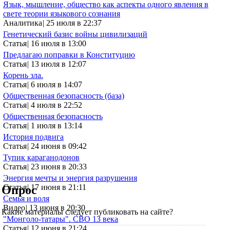
Язык, мышление, общество как аспекты одного явления в
свете теории языкового сознания
Аналитика
|
25 июля в 22:37
Генетический базис войны цивилизаций
Статья
|
16 июля в 13:00
Предлагаю поправки в Конституцию
Статья
|
13 июля в 12:07
Корень зла.
Статья
|
6 июля в 14:07
Общественная безопасность (база)
Статья
|
4 июля в 22:52
Общественная безопасность
Статья
|
1 июля в 13:14
История подвига
Статья
|
24 июня в 09:42
Тупик караганодонов
Статья
|
23 июня в 20:33
Энергия мечты и энергия разрушения
Статья
|
17 июня в 21:11
Опрос
Семья и воля
Видео
|
13 июня в 20:30
Какие материалы следует публиковать на сайте?
"Монголо-татары". СВО 13 века
Статья
|
12 июня в 21:24