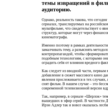
темы извращений в филь
аудиторию.
Однако, реальность такова, что сегодн
сериалах, транслируемых на российско
мультфильме, что свидетельствует о яв
структур, которые могут через финанс
кинематографа.
Именно поэтому в рамках деятельност
замалчивать тему, а разъяснять методо
контрпропагандой, чтобы сформировать
подобным технологиям, с которыми они
оградить себя от влияния вредного фак
Как следует из вводной части, первым
добавление в сюжет массового кино да
явления прослеживается в тех случаях,
снят фильм. В нашем случае – это бес
современной телевизионной версии вд
Так, например, в сериале «Шерлок» тем
вышедших в эфир серий. В частности Д
Ирэн Адлер так и вовсе оказалась лесб