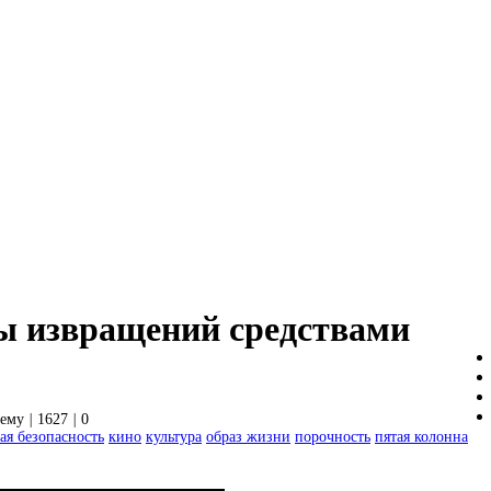
ы извращений средствами
шему
|
1627
|
0
я безопасность
кино
культура
образ жизни
порочность
пятая колонна