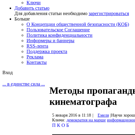
Ключи
Добавить статью
Для добавления статьи необходимо
зарегистрироваться
Больше
О Концепции общественной безопасности (КОБ)
Пользовательское Соглашение
Политика конфиденциальности
Информеры и баннеры
RSS-лента
Поддержка проекта
Реклама
Контакты
Вход
... в единстве сила ...
Методы пропаганд
кинематографа
5 января 2016 в 11:18
|
Емеля
|
Научи хоро
Ключи:
демократия на марше
информационна
П
К
О
Б