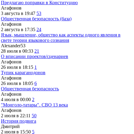
Предлагаю поправки в Конституцию
Агафонов
3 августа в 19:47
53
Общественная безопасность (база)
Агафонов
2 августа в 17:35
24
Язык, мышление, общество как аспекты одного явления в
свете теории языкового сознания
Alexander53
28 июля в 00:33
21
О вписании проектов/сценариев
Агафонов
26 июля в 18:15
1
Тупик караганодонов
Агафонов
26 июля в 18:05
6
Общественная безопасность
Агафонов
4 июля в 00:00
2
"Монголо-татары". СВО 13 века
Агафонов
2 июля в 22:11
50
История подвига
Дмитрий
2 июля в 15:50
5