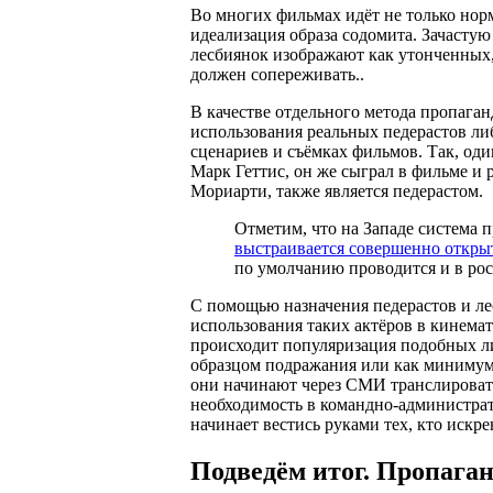
Во многих фильмах идёт не только нор
идеализация образа содомита. Зачастую
лесбиянок изображают как утонченных,
должен сопереживать..
В качестве отдельного метода пропаг
использования реальных педерастов л
сценариев и съёмках фильмов. Так, оди
Марк Геттис, он же сыграл в фильме и
Мориарти, также является педерастом.
Отметим, что на Западе система
выстраивается совершенно откры
по умолчанию проводится и в р
С помощью назначения педерастов и л
использования таких актёров в кинемато
происходит популяризация подобных ли
образцом подражания или как минимум 
они начинают через СМИ транслировать 
необходимость в командно-администра
начинает вестись руками тех, кто искр
Подведём итог. Пропага