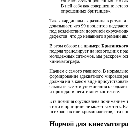
считают 88% опрошенных. Но самы
В ней себя как совершенно гете
опрошенных британцев».
Такая кардинальная разница в результ
доказывает, что 99 процентов педераст
под воздействием порочной окружающе
дефектов, что до недавнего времени я
В этом обзоре на примере
Британского
подряд транслирует на новогодних пра
молодёжных ситкомов, мы раскроем ос
кинематографа.
Начнём с самого главного. В нормальн
формирование адекватного мировоззрен
должна ни в каком виде присутствоват
слышать все эти упоминания о содомита
и проходят в негативном контексте.
Эта позиция обусловлена пониманием тог
этого в принципе не может захотеть. Е
психологов или криминалистов, эти воп
Нормой для кинематогра