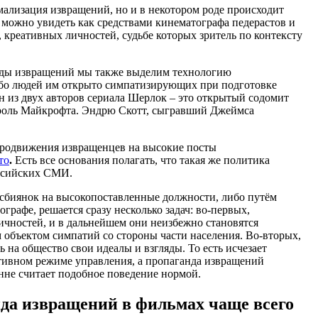
мализация извращений, но и в некотором роде происходит
 можно увидеть как средствами кинематографа педерастов и
 креативных личностей, судьбе которых зритель по контексту
анды извращений мы также выделим технологию
ибо людей им открыто симпатизирующих при подготовке
н из двух авторов сериала Шерлок – это открытый содомит
 роль Майкрофта. Эндрю Скотт, сыгравший Джеймса
 продвижения извращенцев на высокие посты
то
.
Есть все основания полагать, что такая же политика
оссийских СМИ.
есбиянок на высокопоставленные должности, либо путём
графе, решается сразу несколько задач: во-первых,
чностей, и в дальнейшем они неизбежно становятся
объектом симпатий со стороны части населения. Во-вторых,
на общество свои идеалы и взгляды. То есть исчезает
тивном режиме управления, а пропаганда извращений
енне считает подобное поведение нормой.
нда извращений в фильмах чаще всего