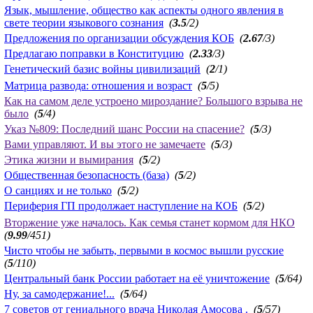
Язык, мышление, общество как аспекты одного явления в
свете теории языкового сознания
(
3.5
/2)
Предложения по организации обсуждения КОБ
(
2.67
/3)
Предлагаю поправки в Конституцию
(
2.33
/3)
Генетический базис войны цивилизаций
(
2
/1)
Матрица развода: отношения и возраст
(
5
/5)
Как на самом деле устроено мироздание? Большого взрыва не
было
(
5
/4)
Указ №809: Последний шанс России на спасение?
(
5
/3)
Вами управляют. И вы этого не замечаете
(
5
/3)
Этика жизни и вымирания
(
5
/2)
Общественная безопасность (база)
(
5
/2)
О санциях и не только
(
5
/2)
Периферия ГП продолжает наступление на КОБ
(
5
/2)
Вторжение уже началось. Как семья станет кормом для НКО
(
9.99
/451)
Чисто чтобы не забыть, первыми в космос вышли русские
(
5
/110)
Центральный банк России работает на её уничтожение
(
5
/64)
Ну, за самодержание!...
(
5
/64)
7 советов от гениального врача Николая Амосова .
(
5
/57)