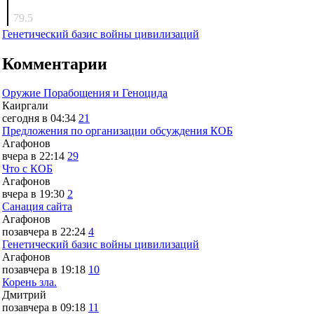
surov
79.5
Генетический базис войны цивилизаций
Комментарии
Оружие Порабощения и Геноцида
Каиргали
сегодня в 04:34
21
Предложения по организации обсуждения КОБ
Агафонов
вчера в 22:14
29
Что с КОБ
Агафонов
вчера в 19:30
2
Санация сайта
Агафонов
позавчера в 22:24
4
Генетический базис войны цивилизаций
Агафонов
позавчера в 19:18
10
Корень зла.
Дмитрий
позавчера в 09:18
11