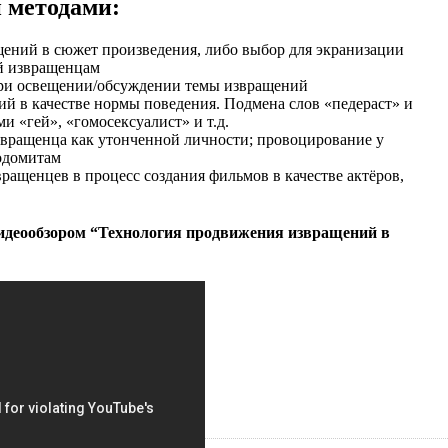
 методами:
щений в сюжет произведения, либо выбор для экранизации
й извращенцам
при освещении/обсуждении темы извращений
й в качестве нормы поведения. Подмена слов «педераст» и
 «гей», «гомосексуалист» и т.д.
звращенца как утонченной личности; провоцирование у
одомитам
вращенцев в процесс создания фильмов в качестве актёров,
видеообзором “Технология продвижения извращений в