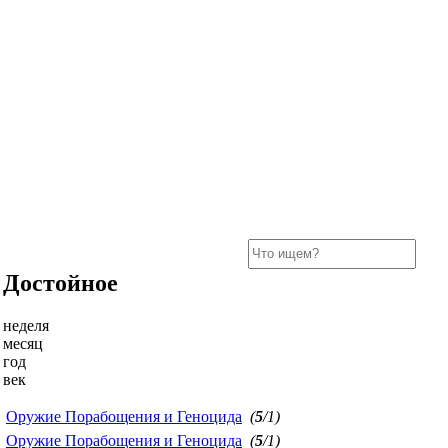
Достойное
неделя
месяц
год
век
Оружие Порабощения и Геноцида
(
5
/1)
Оружие Порабощения и Геноцида
(
5
/1)