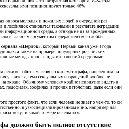
й большой шок – это возрастная категория 18-24 года.
росексуальными позиционируют только 46%
атах опроса молодых и пожилых людей в очередной раз
ов и лесбиянок становятся таковыми в результате деградации
й информационной среды, а отнюдь не из-за врождённых
влялось главным аргументом педерастического лобби
 сериала «Шерлок»
, который Первый канал уже 4 года
здниках, а также на примере популярных российских
новные методы пропаганды извращений средствами
ом режиме работы массового кинематографа, нацеленном на
ия у зрителя, тема сексуальных извращений вообще не
ь на экране. Обычному человеку крайне неприятно видеть и
х, педофилах, зоофилах и прочих патологиях, даже если они
о простого факта, что если человек не знает о чём-то, то он
стественно, в узкоспециализированном кино, например для
росы могут в какой-то мере освещаться.
фа должно быть полное отсутствие