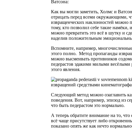
Ватсона:
Как вы могли заметить, Холмс и Ватсо
отрицать перед всеми окружающими, чт
извращенческих наклонностей можно по
тому, кто позволил себе такие намёки, и
можно превратить это всё в шутку и сд
наделив положительным эмоциональн
Вспомните, например, многочисленные
этого полно.
Метод пропаганды извра
можно высмеивать противников содомит
педерастов эдакими милыми весёлыми р
этого явления.
Следующий метод можно озаглавить ка
поведения. Вот, например, эпизод из се
что быть педерастом это нормально.
А теперь обратите внимание на то, что
всё чаще присутствует либо откровенн
показано опять же как нечто нормально