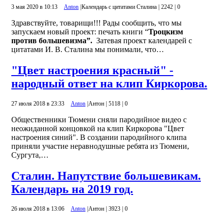
3 мая 2020 в 10:13
Anton
|
Календарь с цитатами Сталина
|
2242
|
0
Здравствуйте, товарищи!!! Рады сообщить, что мы
запускаем новый проект: печать книги “
Троцкизм
против большевизма”.
Затевая проект календарей с
цитатами И. В. Сталина мы понимали, что…
"Цвет настроения красный" -
народный ответ на клип Киркорова.
27 июля 2018 в 23:33
Anton
|
Антон
|
5118
|
0
Общественники Тюмени сняли пародийное видео с
неожиданной концовкой на клип Киркорова "Цвет
настроения синий". В создании пародийного клипа
приняли участие неравнодушные ребята из Тюмени,
Сургута,…
Сталин. Напутствие большевикам.
Календарь на 2019 год.
26 июля 2018 в 13:06
Anton
|
Антон
|
3923
|
0