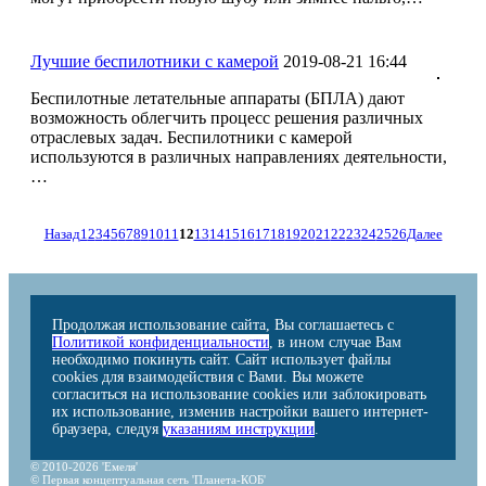
Лучшие беспилотники с камерой
2019-08-21 16:44
Беспилотные летательные аппараты (БПЛА) дают
возможность облегчить процесс решения различных
отраслевых задач. Беспилотники с камерой
используются в различных направлениях деятельности,
…
Назад
1
2
3
4
5
6
7
8
9
10
11
12
13
14
15
16
17
18
19
20
21
22
23
24
25
26
Далее
Продолжая использование сайта, Вы соглашаетесь с
Политикой конфиденциальности
, в ином случае Вам
необходимо покинуть сайт. Сайт использует файлы
cookies для взаимодействия с Вами. Вы можете
согласиться на использование cookies или заблокировать
их использование, изменив настройки вашего интернет-
браузера, следуя
указаниям инструкции
.
© 2010-2026 'Емеля'
© Первая концептуальная сеть 'Планета-КОБ'