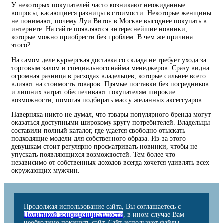
У некоторых покупателей часто возникают неожиданные
вопросы, касающиеся разницы в стоимости. Некоторые женщины
не понимают, почему Луи Витон в Москве выгоднее покупать в
интернете. На сайте появляются интереснейшие новинки,
которые можно приобрести без проблем. В чем же причина
этого?
На самом деле курьерская доставка со склада не требует ухода за
торговым залом и специального найма менеджеров. Сразу видна
огромная разница в расходах владельцев, которые сильнее всего
влияют на стоимость товаров. Прямые поставки без посредников
и лишних затрат обеспечивают покупателям широкие
возможности, помогая подбирать массу желанных аксессуаров.
Наверняка никто не думал, что товары популярного бренда могут
оказаться доступными широкому кругу потребителей. Владельцы
составили полный каталог, где удается свободно отыскать
подходящие модели для собственного образа. Из-за этого
девушкам стоит регулярно просматривать новинки, чтобы не
упускать появляющихся возможностей. Тем более что
независимо от собственных доходов всегда хочется удивлять всех
окружающих мужчин.
Продолжая использование сайта, Вы соглашаетесь с
Политикой конфиденциальности
, в ином случае Вам
необходимо покинуть сайт. Сайт использует файлы