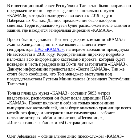
В инвестиционный совет Республики Татарстан было направлено
предложение по поводу возведения официального музея
«КАМАЗ», который планируется возвести к 2019 году в
Набережных Челнах. Данное предложение было одобрено
советом. Территориально музей будет расположен возле главного
здания, где находится генеральная дирекция «КАМАЗа».
Проект был представлен Топ-менеджером компании «КАМАЗ» -
Жанна Халиуллина, он так же является заместителем
ген.директора
ПАО «КАМАЗ»
, на первом заседании президиума
Инвестсовета в 2018 году. Корпоративный директор подробно
изложила всю информацию касательно проекта, который будет
возведён в честь празднования 50-ти лет автогиганта «КАМАЗ».
Данную информацию предоставили «Вести КАМАЗа». Так же
стоит было сообщено, что Топ менеджер выступала под
председательством Рустама Минниханова (президент Республики
Татарстан).
Точная площадь музея «КАМАЗ» составит 5093 метров
квадратных, расположен он будет возле дирекции ПАО
«КАМАЗ». Проект включит в себя не только экспозицию
выпущенных автомобилей, но и будет включено хранилище всего
музейного фонда и интерактивные симуляторы – рабочее
название которых: «Мини-полигон», «Песочница»,
«Интерактивная кабина» и «5D-аттракционы».
Олег Афанасьев – официальное лицо пресс-службы «КАМАЗ»