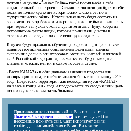
пояснил изданию «Бизнес Online» какой посыл несёт в себе
создание подобного строения. Созданная экспозиция будет в себе
нести не только хранение исторических элементов, но и
футуристический облик. Историческая часть будет состоять из
современных разработок и материалов, которые были применены
при первых выпусках с конвейера автогиганта. Будут собраны
исторические факты людей, которые принимали участие в
строительстве города и личные вещи руководителей.
В музеи будут проходить обучения дилеров и партнёров, также
планируется принимать официальные делегации. Данная
экспозиция должна заинтересовать местных жителей и жителей
всей Российской Федерации, поскольку тут будут находится
элементы которых нет ни в одном городе и стране.
«Вести КАМАЗа» в официальном заявлении предоставили
информацию о том, что объект должен быть готов к концу 2019
года. Подготовка территории для возведения музея «КАМАЗ»
началась в конце 2017 года и продолжается по сегодняшний день
поскольку территория очень большая.
Продолжая использование сайта, Вы соглашаетесь с
Политикой конфиденциальности
, в ином случае Вам
необходимо покинуть сайт. Сайт использует файлы
cookies для взаимодействия с Вами. Вы можете
согласиться на использование cookies или заблокировать