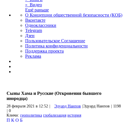
» Видео
Ещё раньше
О Концепции общественной безопасности (КОБ)
Вконтакте
Одноклассники
Telegram
Дзен
Пользовательское Соглашение
Политика конфиденциальности
Поддержка проекта
Реклама
Сыны Хама и Русские (Откровения бывшего
инородца)
28 февраля 2021 в 12:52
|
Эдуард Наипов
|
Эдуард Наипов
|
1198
|
0
Ключи:
геополитика
глобализация
история
П
К
О
Б