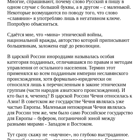
Многие, спрашивают, почему слово Русский я пишу в
одном случае с большой буквы, а в другом – с маленькой.
Некоторые возмущаются по поводу того, что слово
«славянин» я употребляю лишь в негативном ключе.
Попробую объясниться.
Сдаётся мне, что «мина» этнической войны,
национальной вражды, авторство которой приписывают
большевикам, заложена ещё до революции.
В царской России инородцами называлась особая
категория подданных, отличавшаяся по правам и методам
управления от остального населения. Термин этот
применялся ко всем подданным империи неславянского
происхождения, хотя формально-юридически он
относился лишь к перечисленным в законе этническим
группам (части народов азиатского происхождения). И
кто был я, чеченец? В царской России Чечня относилась к
Азии! В советском же государстве Чечня являлась уже
частью Европы. Маленькая непокорная Чечня являлась
для России тем же, чем было само Российское государство
для Европы – буфером, пограничной зоной между
разными мирами - Западом и Востоком.
Тут сразу скажу не «научное», но глубоко выстраданное.