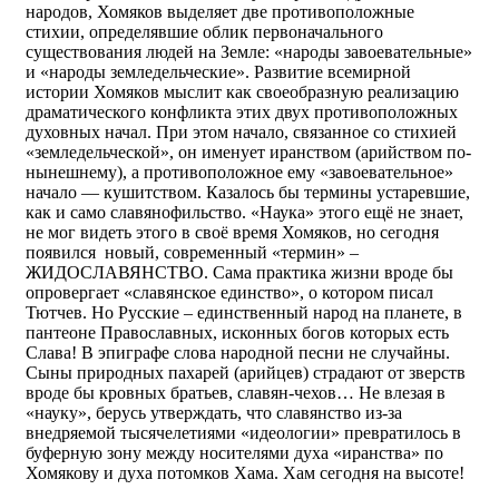
народов, Хомяков выделяет две противоположные
стихии, определявшие облик первоначального
существования людей на Земле: «народы завоевательные»
и «народы земледельческие». Развитие всемирной
истории Хомяков мыслит как своеобразную реализацию
драматического конфликта этих двух противоположных
духовных начал. При этом начало, связанное со стихией
«земледельческой», он именует иранством (арийством по-
нынешнему), а противоположное ему «завоевательное»
начало — кушитством. Казалось бы термины устаревшие,
как и само славянофильство. «Наука» этого ещё не знает,
не мог видеть этого в своё время Хомяков, но сегодня
появился новый, современный «термин» –
ЖИДОСЛАВЯНСТВО. Сама практика жизни вроде бы
опровергает «славянское единство», о котором писал
Тютчев. Но Русские – единственный народ на планете, в
пантеоне Православных, исконных богов которых есть
Слава! В эпиграфе слова народной песни не случайны.
Сыны природных пахарей (арийцев) страдают от зверств
вроде бы кровных братьев, славян-чехов… Не влезая в
«науку», берусь утверждать, что славянство из-за
внедряемой тысячелетиями «идеологии» превратилось в
буферную зону между носителями духа «иранства» по
Хомякову и духа потомков Хама. Хам сегодня на высоте!