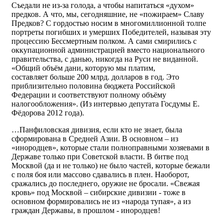
Съедали не из-за голода, а чтобы напитаться «духом»
предков. А что, мы, сегодняшние, не «пожираем» Славу
Предков? С гордостью носим в многомиллионной толпе
портреты погибших и умерших Победителей, называя эту
процессию Бессмертным полком. А сами смирились с
оккупационной администрацией вместо национального
правительства, с данью, никогда на Руси не виданной.
«Общий объём дани, которую мы платим,
составляет больше 200 млрд. долларов в год. Это
приблизительно половина бюджета Российской
Федерации и соответствуют полному объёму
налогообложения». (Из интервью депутата Госдумы Е.
Фёдорова 2012 года).
…Панфиловская дивизия, если кто не знает, была
сформирована в Средней Азии. В основном – из
«инородцев», которые стали полноправными хозяевами в
Державе только при Советской власти. В битве под
Москвой (да и не только) не было частей, которые бежали
с поля боя или массово сдавались в плен. Наоборот,
сражались до последнего, оружие не бросали. «Свежая
кровь» под Москвой – сибирские дивизии - тоже в
основном формировались не из «народа тупая», а из
граждан Державы, в прошлом - инородцев!