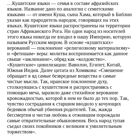
…Кушитские языки — семья в составе афразийских
языков. Название дано по аналогии с семитскими
языками — от имени Куша, сына Хама, который в Библии
указан как прародитель народов, говорящих на этих
языках. Кушитские языки распространены на территории
стран Африканского Рога. Ни один народ из носителей
этого языка никогда не входил в нашу Империю, которую
называем Русским миром. В основе «кушитских»
верований — поклонение «религиозному материализму»
и «фетишам» веры: молитва воспринимается как данное
свыше «заклинание», обряд как «колдовство».
«Кушитские» цивилизации: Вавилон, Египет, Китай,
Южная Индия. Далее цитата из Хомякова: «Смешение
обращает в яд самые безвредные вещества и самые
чистые мысли. Так, иранское поклонение духу,
столкнувшись с кушитством и распространяясь с
помощью меча, заразило даже стихийное верование
кровожадностью, которой в нем не было до тех пор. Так,
чувство сострадания к старшим вводило у кочующих
бедняков обычай убиения родителей. Так, жажда
бессмертия и чистая любовь к отжившим порождали
самые отвратительные обыкновения. Весь народ тупая
съедал своих покойников с великим и умилительным
торжеством».