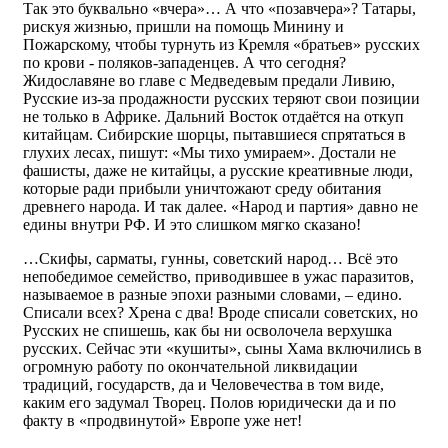
Так это буквально «вчера»… А что «позавчера»? Татары,
рискуя жизнью, пришли на помощь Минину и
Пожарскому, чтобы турнуть из Кремля «братьев» русских
по крови - поляков-западенцев. А что сегодня?
Жидославяне во главе с Медведевым предали Ливию,
Русские из-за продажности русских теряют свои позиции
не только в Африке. Дальний Восток отдаётся на откуп
китайцам. Сибирские шорцы, пытавшиеся спрятаться в
глухих лесах, пишут: «Мы тихо умираем». Достали не
фашисты, даже не китайцы, а русские креативные люди,
которые ради прибыли уничтожают среду обитания
древнего народа. И так далее. «Народ и партия» давно не
едины внутри РФ. И это слишком мягко сказано!
…Скифы, сарматы, гунны, советский народ… Всё это
непобедимое семейство, приводившее в ужас паразитов,
называемое в разные эпохи разными словами, – едино.
Списали всех? Хрена с два! Вроде списали советских, но
Русских не спишешь, как бы ни осволочела верхушка
русских. Сейчас эти «кушиты», сыны Хама включились в
огромную работу по окончательной ликвидации
традиций, государств, да и Человечества в том виде,
каким его задумал Творец. Полов юридически да и по
факту в «продвинутой» Европе уже нет!