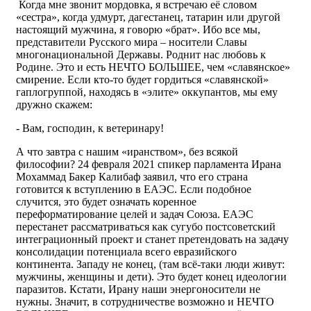
Когда мне звонит мордовка, я встречаю её словом
«сестра», когда удмурт, дагестанец, татарин или другой
настоящий мужчина, я говорю «брат». Ибо все мы,
представители Русского мира – носители Славы
многонациональной Державы. Роднит нас любовь к
Родине. Это и есть НЕЧТО БОЛЬШЕЕ, чем «славянское»
смирение. Если кто-то будет гордиться «славянской»
гаплогруппой, находясь в «элите» оккупантов, мы ему
дружно скажем:
- Вам, господин, к ветеринару!
А что завтра с нашим «иранством», без всякой
философии? 24 февраля 2021 спикер парламента Ирана
Мохаммад Бакер Калибаф заявил, что его страна
готовится к вступлению в ЕАЭС. Если подобное
случится, это будет означать коренное
переформатирование целей и задач Союза. ЕАЭС
перестанет рассматриваться как сугубо постсоветский
интеграционный проект и станет претендовать на задачу
консолидации потенциала всего евразийского
континента. Западу не конец, (там всё-таки люди живут:
мужчины, женщины и дети). Это будет конец идеологии
паразитов. Кстати, Ирану наши энергоносители не
нужны. Значит, в сотрудничестве возможно и НЕЧТО