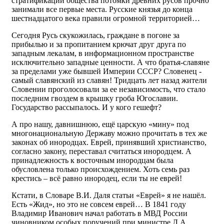
стратификации общества потомки древних русов прочно
занимали все первые места. Русские князья до конца
шестнадцатого века правили огромной территорией…
Сегодня Русь скукожилась, граждане в погоне за
прибылью и за пропитанием крючат друг друга по
западным лекалам, в информационном пространстве
исключительно западные ценности. А что братья-славяне
за пределами уже бывшей Империи СССР? Словенец -
самый славянский из славян! Тридцать лет назад жители
Словении проголосовали за ее независимость, что стало
последним гвоздем в крышку гроба Югославии.
Государство рассыпалось. И у кого гешефт?
А про нашу, давнишнюю, ещё царскую «мину» под
многонациональную Державу можно прочитать в тех же
законах об инородцах. Еврей, принявший христианство,
согласно закону, переставал считаться инородцем. А
принадлежность к восточным инородцам была
обусловлена только происхождением. Хоть семь раз
крестись – всё равно инородец, если ты не еврей!
Кстати, в Словаре В.И. Даля статьи «Еврей» я не нашёл.
Есть «Жид», но это не совсем еврей… В 1841 году
Владимир Иванович начал работать в МВД России
чиновником особых поручений при министре Л.А.