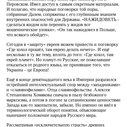
Перовском. Имел доступ к самым секретным материалам.
И полагаю, что народные поговорки той поры,
собранные Далем, сопряжены с его глубинным знанием
внутренних опасностей для Державы. «НАЖИДОВЕТЬ -
сделаться жидом или перенять у жидов все
мошеннические уловки». «Он так нажидовел в Польше,
что всякого обойдет».
Сегодня в «защиту» евреев можем привести и поговорку
«Где хохол прошёл, там еврею делать нечего». И ещё
несколько в ту же тему, вплоть до того: «Где хохол, там
еврей плачет». Но плачут-то Русские, не пожелавшие
отказаться от родного языка, не принявшие того, что
Украина – це Европа!
Ещё в конце девятнадцатого века в Империи разразился
острейший интеллектуальный спор между «западниками»
и «славянофилами». Отца славянофильства Алексея
Степановича Хомякова сначала в пылу безбожного
марксизма, а потом в погоне за сатанинскими ценностями
Запада как-то закопытили, забыли. Но именно он ввёл в
терминологический оборот понятия, объясняющие
нынешнее положение народов Русского мира.
Рассматривая «исключительную страсть» древних