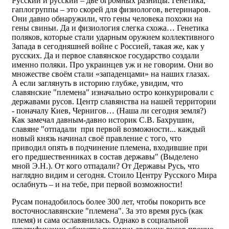
Русский и русский – две огромных разницы. Генетика,
гаплогруппы – это скорей для физиологов, ветеринаров.
Они давно обнаружили, что гены человека похожи на
гены свиньи. Да и физиология слегка схожа… Генетика
поляков, которые стали ударным оружием коллективного
Запада в сегодняшней войне с Россией, такая же, как у
русских. Да и первое славянское государство создали
именно поляки. Про украинцев уж и не говорим. Они во
множестве своём стали «западенцами» на наших глазах.
А если заглянуть в историю глубже, увидим, что
славянские "племена" изначально остро конкурировали с
державами русов. Центр славянства на нашей территории
- поначалу Киев, Чернигов… (Наша ли сегодня земля?)
Как замечал давным-давно историк С.В. Бахрушин,
славяне "отпадали при первой возможности... каждый
новый князь начинал своё правление с того, что
приводил опять в подчинение племена, входившие при
его предшественниках в состав державы" (Выделено
мной Э.Н.). От кого отпадали? От Державы Русь, что
наглядно видим и сегодня. Стоило Центру Русского Мира
ослабнуть – и на тебе, при первой возможности!
Русам понадобилось более 300 лет, чтобы покорить все
восточнославянские "племена". За это время русь (как
племя) и сама ославянилась. Однако в социальной