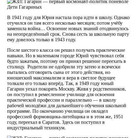
Дети Гагариных
В 1941 году для Юрия настала пора идти в школу. Однако
отучился он там всего несколько месяцев; потом учёбу
заменила война… Освоение новых знаний отодвинулось
на неопределённый срок. Снова сесть за школьную парту
ему довелось только в 1943 году.
После шестого класса он решил получать практические
навыки. Но в маленьком городе Юрий чувствовал себя
будто зажатым, поэтому он принял решение переехать в
столицу. Родители не одобрили эту затею и всячески
пытались отговорить сына от этого действия, но
юношеский максимализм и вера в светлое будущее
толкали его только вперёд. Так, в 1949 году юный
Гагарин уехал покорять Москву. Живя у родственников,
он поступил в ремесленное училище для освоения
практической профессии и параллельно — в школу
рабочей молодёжи для дальнейшего обучения школьной
программе. По окончанию училища он овладел
профессией формовщика-литейщика и в этом же, 1951
году, переехал в Саратов. Здесь он поступил в
индустриальный техникум.