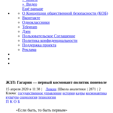
» Видео
Ещё раньше
О Концепции общественной безопасности (КОБ)
Вконтакте
Одноклассники
Telegram
Дзен
Пользовательское Соглашение
Политика конфиденциальности
Поддержка проекта
Реклама
ЖЗЛ: Гагарин — первый космонавт-политик поневоле
15 апреля 2020 в 11:38
|
Люкин
|
Школа аналитики
|
2871
|
2
Ключи:
государственное управление
история
кадры
космонавтика
культура
социология
технологии
П
К
О
Б
«Если быть, то быть первым»