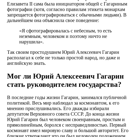
Елизавета II сама была инициатором общей с Гагариным
фотографии (хотя, согласно правилам этикета монархам
запрещается фотографироваться с обычными людьми). В
дальнейшем она объяснила свое поведение:
«Я сфотографировалась с небесным, то есть
неземным, человеком и поэтому ничто не
нарушила».
Так своим простодушием Юрий Алексеевич Гагарин
располагал к себе не только простой народ, но даже и
английскую знать.
Мог ли Юрий Алексеевич Гагарин
стать руководителем государства?
В последние годы жизни Гагарин, занимался публичной
политикой. Весь мир наблюдал за космонавтом, к его
мнению прислушивались. Его дважды избирали
депутатом Верховного совета СССР. До конца жизни
Юрий Гагарин был человеком своенравным, простым и
прямолинейным, боролся с несправедливостью. Первый
космонавт имел мировую славу и большой авторитет. Его
близкие утверждают что он был недоволен положением