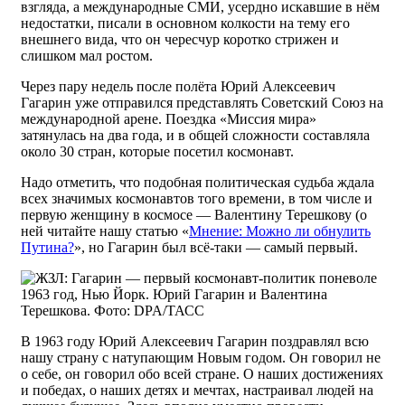
взгляда, а международные СМИ, усердно искавшие в нём
недостатки, писали в основном колкости на тему его
внешнего вида, что он чересчур коротко стрижен и
слишком мал ростом.
Через пару недель после полёта Юрий Алексеевич
Гагарин уже отправился представлять Советский Союз на
международной арене. Поездка «Миссия мира»
затянулась на два года, и в общей сложности составляла
около 30 стран, которые посетил космонавт.
Надо отметить, что подобная политическая судьба ждала
всех значимых космонавтов того времени, в том числе и
первую женщину в космосе — Валентину Терешкову (о
ней читайте нашу статью «
Мнение: Можно ли обнулить
Путина?
», но Гагарин был всё-таки — самый первый.
1963 год, Нью Йорк. Юрий Гагарин и Валентина
Терешкова. Фото: DPA/ТАСС
В 1963 году Юрий Алексеевич Гагарин поздравлял всю
нашу страну с натупающим Новым годом. Он говорил не
о себе, он говорил обо всей стране. О наших достижениях
и победах, о наших детях и мечтах, настраивал людей на