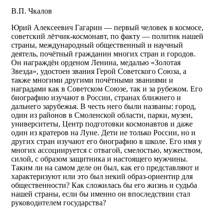
В.П. Чкалов
Юрий Алексеевич Гагарин — первый человек в космосе,
советский лётчик-космонавт, по факту — политик нашей
страны, международный общественный и научный
деятель, почётный гражданин многих стран и городов.
Он награждён орденом Ленина, медалью «Золотая
Звезда», удостоен звания Герой Советского Союза, а
также многими другими почётными званиями и
наградами как в Советском Союзе, так и за рубежом. Его
биографию изучают в России, странах ближнего и
дальнего зарубежья. В честь него были названы: город,
один из районов в Смоленской области, парки, музеи,
университеты, Центр подготовки космонавтов и даже
один из кратеров на Луне. Дети не только России, но и
других стран изучают его биографию в школе. Его имя у
многих ассоциируется с отвагой, смелостью, мужеством,
силой, с образом защитника и настоящего мужчины.
Таким ли на самом деле он был, как его представляют и
характеризуют или это был некий образ-ориентир для
общественности? Как сложилась бы его жизнь и судьба
нашей страны, если бы именно он впоследствии стал
руководителем государства?