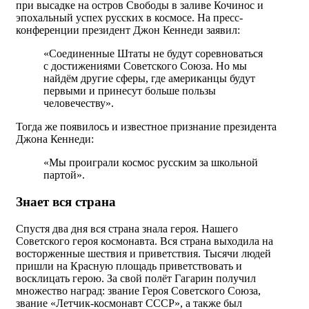
при высадке на остров Свободы в заливе Кочинос и
эпохальный успех русских в космосе. На пресс-
конференции президент Джон Кеннеди заявил:
«Соединенные Штаты не будут соревноваться
с достижениями Советского Союза. Но мы
найдём другие сферы, где американцы будут
первыми и принесут больше пользы
человечеству».
Тогда же появилось и известное признание президента
Джона Кеннеди:
«Мы проиграли космос русским за школьной
партой».
Знает вся страна
Спустя два дня вся страна знала героя. Нашего
Советского героя космонавта. Вся страна выходила на
восторженные шествия и приветствия. Тысячи людей
пришли на Красную площадь приветствовать и
восклицать герою. За свой полёт Гагарин получил
множество наград: звание Героя Советского Союза,
звание «Летчик-космонавт СССР», а также был