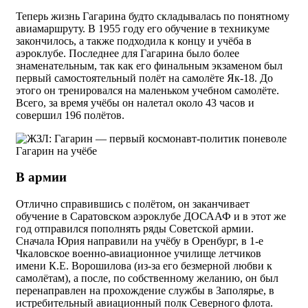
Теперь жизнь Гагарина будто складывалась по понятному
авиамаршруту. В 1955 году его обучение в техникуме
закончилось, а также подходила к концу и учёба в
аэроклубе. Последнее для Гагарина было более
знаменательным, так как его финальным экзаменом был
первый самостоятельный полёт на самолёте Як-18. До
этого он тренировался на маленьком учебном самолёте.
Всего, за время учёбы он налетал около 43 часов и
совершил 196 полётов.
Гагарин на учёбе
В армии
Отлично справившись с полётом, он заканчивает
обучение в Саратовском аэроклубе ДОСААФ и в этот же
год отправился пополнять ряды Советской армии.
Сначала Юрия направили на учёбу в Оренбург, в 1-е
Чкаловское военно-авиационное училище летчиков
имени К.Е. Ворошилова (из-за его безмерной любви к
самолётам), а после, по собственному желанию, он был
перенаправлен на прохождение службы в Заполярье, в
истребительный авиационный полк Северного флота.