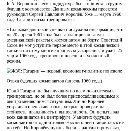
К.А. Вершинина его кандидатура была принята в группу
будущих космонавтов. Данным космическим проектом
руководил Сергей Павлович Королёв. Уже 11 марта 1960
года Гагарин начал тренироваться.
«Толчком» для такой спешки послужила информация, что
на 20 апреля 1961 года был запланирован запуск
американской ракеты с космонавтом на борту. Советский
Союз не мог уступить первое место в этой космической
гонке и поэтому многие процессы ускорялись, и уже с 25
марта 1960 года тренировки перешли в усиленный
режим.
Отряд будущих космонавтов (апрель 1960 года)
Юрий Гагарин не был лучшим по всем показателям в
тренировках, но он был более приспосабливающимся к
быстро меняющимся ситуациям. Лично Королёв
устраивал очень каверзные, хитрые проверки на
стойкость, правдивость и выносливость. Он испытывал
всех кандидатов на центрифуге. У многих будущих
космонавтов от одной только мысли о ней становилось не
по себе. Но Королёву нужны были гарантии и результат,