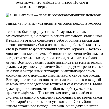
тоже может что-нибудь случиться. Но сам я
пока в это не верю…».
Заявка на попытку установить мировой рекорд в космосе
То ли это было предчувствие Гагарина, то ли акт
самоуспокоения, но реально действительность была иной.
Каждый из этапов содержал в себе огромные риски для
жизни космонавта. Одна из главных проблем была в том,
что в результате форсирования запуска корабля «Восток»
многие важные системы абсолютно не имели дубляжа. То
есть, если что-то выходило из строя, заменить их было
нечем. Все программы отрабатывались в автоматическом
режиме, а ручное управление было предусмотрено только
на случай экстренных ситуаций, и активизировались
космонавтом с помощью специального секретного кода.
Все предполагали, но никто не знал точно, как в каждый
из моментов поведёт себя техника и сам космонавт. Были
даже предположения, что выйдя на орбиту, человек
просто сойдёт ума. Также мягкая посадка корабля и
система аварийного спасения космонавта, во время какой-
либо аварий полностью отсутствовали. Очень большие
шансы летального исхода Гагарина были даже на этапе