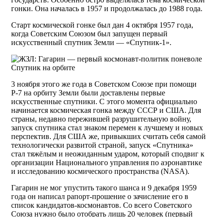
гонки. Она началась в 1957 и продолжалась до 1988 года.
Старт космической гонке был дан 4 октября 1957 года,
когда Советским Союзом был запущен первый
искусственный спутник Земли — «Спутник-1».
Спутник на орбите
3 ноября этого же года в Советском Союзе при помощи
Р-7 на орбиту Земли были доставлены первые
искусственные спутники. С этого момента официально
начинается космическая гонка между СССР и США. Для
страны, недавно пережившей разрушительную войну,
запуск спутника стал знаком перемен к лучшему и новых
перспектив. Для США же, привыкших считать себя самой
технологически развитой страной, запуск «Спутника»
стал тяжёлым и неожиданным ударом, который сподвиг к
организации Национального управления по аэронавтике
и исследованию космического пространства (NASA).
Гагарин не мог упустить такого шанса и 9 декабря 1959
года он написал рапорт-прошение о зачисление его в
список кандидатов-космонавтов. Со всего Советского
Союза нужно было отобрать лишь 20 человек (первый