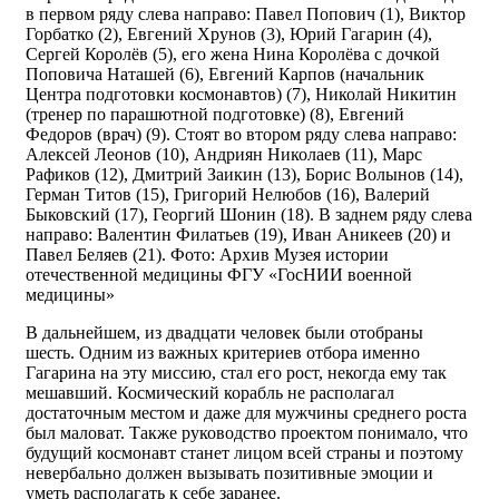
в первом ряду слева направо: Павел Попович (1), Виктор
Горбатко (2), Евгений Хрунов (3), Юрий Гагарин (4),
Сергей Королёв (5), его жена Нина Королёва с дочкой
Поповича Наташей (6), Евгений Карпов (начальник
Центра подготовки космонавтов) (7), Николай Никитин
(тренер по парашютной подготовке) (8), Евгений
Федоров (врач) (9). Стоят во втором ряду слева направо:
Алексей Леонов (10), Андриян Николаев (11), Марс
Рафиков (12), Дмитрий Заикин (13), Борис Волынов (14),
Герман Титов (15), Григорий Нелюбов (16), Валерий
Быковский (17), Георгий Шонин (18). В заднем ряду слева
направо: Валентин Филатьев (19), Иван Аникеев (20) и
Павел Беляев (21). Фото: Архив Музея истории
отечественной медицины ФГУ «ГосНИИ военной
медицины»
В дальнейшем, из двадцати человек были отобраны
шесть. Одним из важных критериев отбора именно
Гагарина на эту миссию, стал его рост, некогда ему так
мешавший. Космический корабль не располагал
достаточным местом и даже для мужчины среднего роста
был маловат. Также руководство проектом понимало, что
будущий космонавт станет лицом всей страны и поэтому
невербально должен вызывать позитивные эмоции и
уметь располагать к себе заранее.