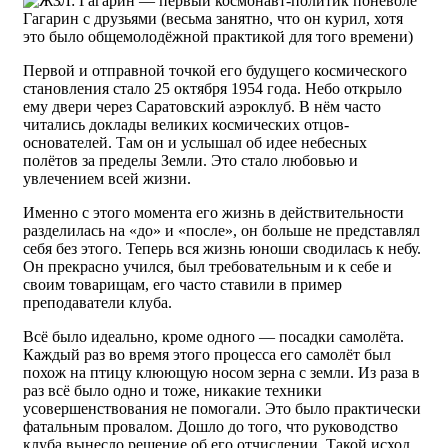
Гагарин с друзьями (весьма занятно, что он курил, хотя
это было общемолодёжной практикой для того времени)
Первой и отправной точкой его будущего космического
становления стало 25 октября 1954 года. Небо открыло
ему двери через Саратовский аэроклуб. В нём часто
читались доклады великих космических отцов-
основателей. Там он и услышал об идее небесных
полётов за пределы Земли. Это стало любовью и
увлечением всей жизни.
Именно с этого момента его жизнь в действительности
разделилась на «до» и «после», он больше не представлял
себя без этого. Теперь вся жизнь юноши сводилась к небу.
Он прекрасно учился, был требовательным и к себе и
своим товарищам, его часто ставили в пример
преподаватели клуба.
Всё было идеально, кроме одного — посадки самолёта.
Каждый раз во время этого процесса его самолёт был
похож на птицу клюющую носом зерна с земли. Из раза в
раз всё было одно и тоже, никакие техники
усовершенствования не помогали. Это было практически
фатальным провалом. Дошло до того, что руководство
клуба вынесло решение об его отчислении. Такой исход