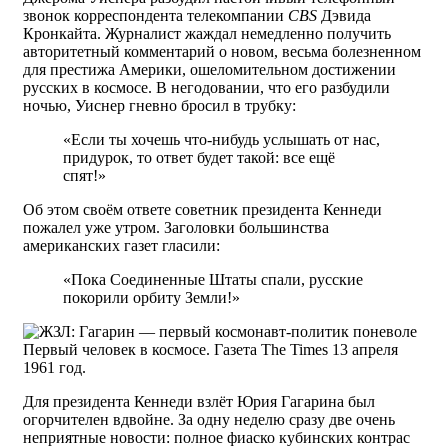
звонок корреспондента телекомпании
CBS
Дэвида
Кронкайта. Журналист жаждал немедленно получить
авторитетный комментарий о новом, весьма болезненном
для престижа Америки, ошеломительном достижении
русских в космосе. В негодовании, что его разбудили
ночью, Уиснер гневно бросил в трубку:
«Если ты хочешь что-нибудь услышать от нас,
придурок, то ответ будет такой: все ещё
спят!»
Об этом своём ответе советник президента Кеннеди
пожалел уже утром. Заголовки большинства
американских газет гласили:
«Пока Соединенные Штаты спали, русские
покорили орбиту Земли!»
Первый человек в космосе. Газета The Times 13 апреля
1961 год.
Для президента Кеннеди взлёт Юрия Гагарина был
огорчителен вдвойне. За одну неделю сразу две очень
неприятные новости: полное фиаско кубинских контрас