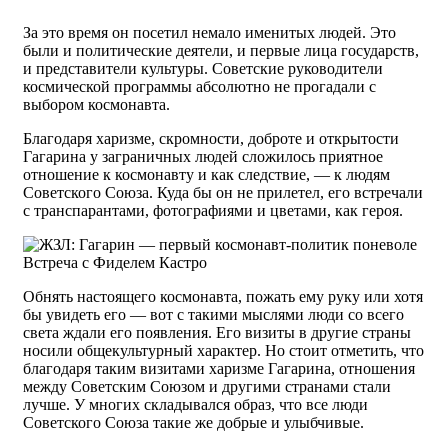
За это время он посетил немало именитых людей. Это
были и политические деятели, и первые лица государств,
и представители культуры. Советские руководители
космической программы абсолютно не прогадали с
выбором космонавта.
Благодаря харизме, скромности, доброте и открытости
Гагарина у заграничных людей сложилось приятное
отношение к космонавту и как следствие, — к людям
Советского Союза. Куда бы он не прилетел, его встречали
с транспарантами, фотографиями и цветами, как героя.
Встреча с Фиделем Кастро
Обнять настоящего космонавта, пожать ему руку или хотя
бы увидеть его — вот с такими мыслями люди со всего
света ждали его появления. Его визиты в другие страны
носили общекультурный характер. Но стоит отметить, что
благодаря таким визитами харизме Гагарина, отношения
между Советским Союзом и другими странами стали
лучше. У многих складывался образ, что все люди
Советского Союза такие же добрые и улыбчивые.