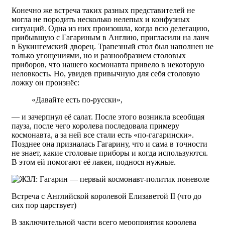
Конечно же встреча таких разных представителей не
могла не породить несколько нелепых и конфузных
ситуаций. Одна из них произошла, когда всю делегацию,
прибывшую с Гагариным в Англию, пригласили на ланч
в Букингемский дворец. Трапезный стол был наполнен не
только угощениями, но и разнообразием столовых
приборов, что нашего космонавта привело в некоторую
неловкость. Но, увидев привычную для себя столовую
ложку он произнёс:
«Давайте есть по-русски»,
— и зачерпнул её салат. После этого возникла всеобщая
пауза, после чего королева последовала примеру
космонавта, а за ней все стали есть «по-гагарински».
Позднее она призналась Гагарину, что и сама в точности
не знает, какие столовые приборы и когда используются.
В этом ей помогают её лакеи, поднося нужные.
Встреча с Английской королевой Елизаветой II (что до
сих пор царствует)
В заключительной части всего мероприятия королева