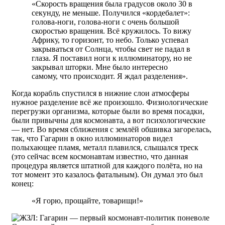
«Скорость вращения была градусов около 30 в
секунду, не меньше. Получился «кордебалет»:
голова-ноги, голова-ноги с очень большой
скоростью вращения. Всё кружилось. То вижу
Африку, то горизонт, то небо. Только успевал
закрываться от Солнца, чтобы свет не падал в
глаза. Я поставил ноги к иллюминатору, но не
закрывал шторки. Мне было интересно
самому, что происходит. Я ждал разделения».
Когда корабль спустился в нижние слои атмосферы
нужное разделение всё же произошло. Физиологические
перегрузки организма, которые были во время посадки,
были привычны для космонавта, а вот психологические
— нет. Во время сближения с землёй обшивка загорелась,
так, что Гагарин в окно иллюминаторов видел
полыхающее пламя, металл плавился, слышался треск
(это сейчас всем космонавтам известно, что данная
процедура является штатной для каждого полёта, но на
тот момент это казалось фатальным). Он думал это был
конец:
«Я горю, прощайте, товарищи!»