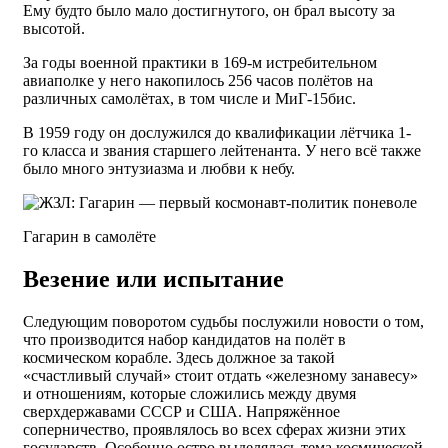
Ему будто было мало достигнутого, он брал высоту за
высотой.
За годы военной практики в 169-м истребительном
авиаполке у него накопилось 256 часов полётов на
различных самолётах, в том числе и МиГ-15бис.
В 1959 году он дослужился до квалификации лётчика 1-
го класса и звания старшего лейтенанта. У него всё также
было много энтузиазма и любви к небу.
Гагарин в самолёте
Везение или испытание
Следующим поворотом судьбы послужили новости о том,
что производится набор кандидатов на полёт в
космическом корабле. Здесь должное за такой
«счастливый случай» стоит отдать «железному занавесу»
и отношениям, которые сложились между двумя
сверхдержавами СССР и США. Напряжённое
соперничество, проявлялось во всех сферах жизни этих
государств. Особенно остро выделялась тема космической