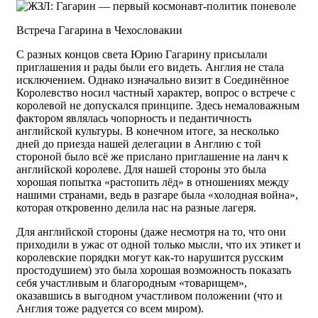
Встреча Гагарина в Чехословакии
С разных концов света Юрию Гагарину присылали
приглашения и рады были его видеть. Англия не стала
исключением. Однако изначально визит в Соединённое
Королевство носил частный характер, вопрос о встрече с
королевой не допускался принципе. Здесь немаловажным
фактором являлась чопорность и педантичность
английской культуры. В конечном итоге, за несколько
дней до приезда нашей делегации в Англию с той
стороной было всё же прислано приглашение на ланч к
английской королеве. Для нашей стороны это была
хорошая попытка «растопить лёд» в отношениях между
нашими странами, ведь в разгаре была «холодная война»,
которая откровенно делила нас на разные лагеря.
Для английской стороны (даже несмотря на то, что они
приходили в ужас от одной только мысли, что их этикет и
королевские порядки могут как-то нарушится русским
простодушием) это была хорошая возможность показать
себя участливым и благородным «товарищем»,
оказавшись в выгодном участливом положении (что и
Англия тоже радуется со всем миром).