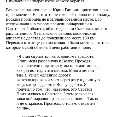
Спускаемый аппарат космического корабля
Вскоре всё закончилось и Юрий Гагарин приготовился к
приземлению. На этом этапе тоже всё пошло не по плану,
посадка произошла не в запланированном месте. Его
отслеживали и в скором времени обнаружили в
Саратовской области, вблизи деревни Смеловка, вместо
рассчитанного Хвалынского района; космический
аппарат не долетел до положенного места 180 км.
Первыми кто лицезрел космонавта были местные жители,
которые в свой обычный день работали в поле:
«Я стал спускаться на основном парашюте.
Опять меня развернуло к Волге. Проходя
парашютную подготовку, мы прыгали много,
как раз вот над этим местом. Много летали
там. Я узнал железную дорогу,
железнодорожный мост через реку и длинную
косу, которая далеко в Волгу вдаётся. Я
подумал о том, что, наверное, это Саратов.
Приземляюсь в Саратове. Затем раскрылся
запасной парашют, раскрылся и повис. Так он
и не открылся. Произошло только открытие
ранца»,
— говорил Гагарин.