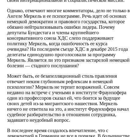
своей интернациональной и социалистической миссии.
Однако, отмечают многие комментаторы, дело не только в
Ангеле Меркель и ее психограмме. Речь идет об основах
немецкой демократии и правового государства, которое
обязано нейтрализовывать ошибки лидера. Почему
депутаты Бундестага и члены крупнейшего
консервативного союза ХДС слепо поддерживают
политику Меркель, когда ошибочность ее курса
очевидна? На последнем съезде ХДС в декабре 2015 года
делегаты единодушно проголосовали за программу
Меркель. Является ли это признаком застарелой немецкой
болезни — стадного послушания?
Может быть, ее безапелляционный стиль правления
отвечает неким глубинным рефлексам в немецкой
психологии? Меркель не терпит возражений. Совсем
недавно на встрече с учеными в институте Фраунхофера
один из профессоров сказал ей, что боится за будущее
своих детей из-за мигрантского нашествия. Меркель
ничего не ответила на это, а институт Фраунхофера начал
судебное разбирательство в отношении сотрудника,
задавшего неудобный вопрос.
В последнее время создалось впечатление, что с
демократией в Германии не все в порядке. В большинстве