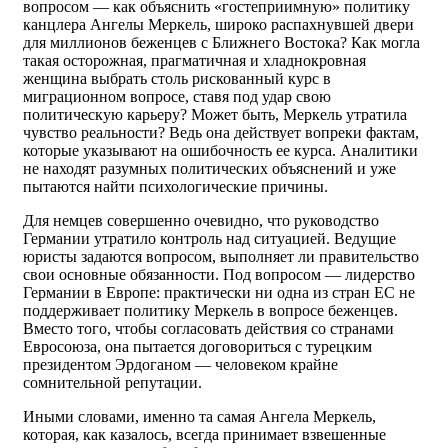
вопросом — как объяснить «гостеприимную» политику
канцлера Ангелы Меркель, широко распахнувшей двери
для миллионов беженцев с Ближнего Востока? Как могла
такая осторожная, прагматичная и хладнокровная
женщина выбрать столь рискованный курс в
миграционном вопросе, ставя под удар свою
политическую карьеру? Может быть, Меркель утратила
чувство реальности? Ведь она действует вопреки фактам,
которые указывают на ошибочность ее курса. Аналитики
не находят разумных политических объяснений и уже
пытаются найти психологические причины.
Для немцев совершенно очевидно, что руководство
Германии утратило контроль над ситуацией. Ведущие
юристы задаются вопросом, выполняет ли правительство
свои основные обязанности. Под вопросом — лидерство
Германии в Европе: практически ни одна из стран ЕС не
поддерживает политику Меркель в вопросе беженцев.
Вместо того, чтобы согласовать действия со странами
Евросоюза, она пытается договориться с турецким
президентом Эрдоганом — человеком крайне
сомнительной репутации.
Иными словами, именно та самая Ангела Меркель,
которая, как казалось, всегда принимает взвешенные