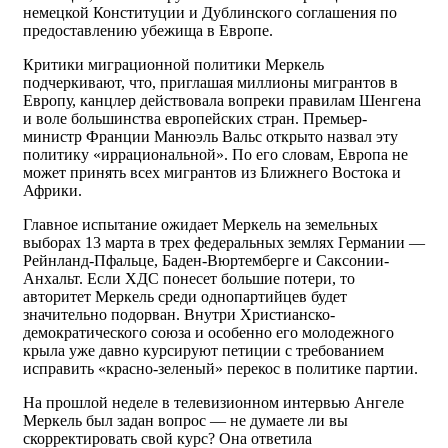
немецкой Конституции и Дублинского соглашения по
предоставлению убежища в Европе.
Критики миграционной политики Меркель
подчеркивают, что, приглашая миллионы мигрантов в
Европу, канцлер действовала вопреки правилам Шенгена
и воле большинства европейских стран. Премьер-
министр Франции Манюэль Вальс открыто назвал эту
политику «иррациональной». По его словам, Европа не
может принять всех мигрантов из Ближнего Востока и
Африки.
Главное испытание ожидает Меркель на земельных
выборах 13 марта в трех федеральных землях Германии —
Рейнланд-Пфальце, Баден-Вюртемберге и Саксонии-
Анхальт. Если ХДС понесет большие потери, то
авторитет Меркель среди однопартийцев будет
значительно подорван. Внутри Христианско-
демократического союза и особенно его молодежного
крыла уже давно курсируют петиции с требованием
исправить «красно-зеленый» перекос в политике партии.
На прошлой неделе в телевизионном интервью Ангеле
Меркель был задан вопрос — не думаете ли вы
скорректировать свой курс? Она ответила