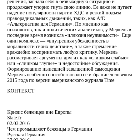
решения, загнала себя в безвыходную ситуацию и
продолжает упорно гнуть свою линию. Ее даже не пугает
падение популярности партии ХДС и резкий подъем
праворадикальных движений, таких, как AfD —
«Альтернатива для Германии». По мнению как
психологов, так и политических аналитиков, у Меркель в
последнее время возникла «иллюзия неуязвимости». Еще
один комплекс — «внутренняя убежденность в
моральности своих действий», а также стремление
враждебно воспринимать любую критику. Меркель
рассматривает аргументы других как «слишком слабые»
или «слишком глупые» и недостойные обсуждения.
Формированию нынешней завышенной самооценки
Меркель особенно способствовало ее избрание человеком
2015 года по версии американского журнала Time.
КОНТЕКСТ
Кризис беженцев вне Европы
Slate.fr
02.03.2016
Чем промышляют беженцы в Германии
Русская Германия