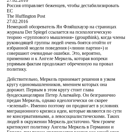
27.02.2016
Россия отправляет беженцев, чтобы дестабилизировать
ЕС
The Huffington Post
27.02.2016
Немецкий обозреватель Ян Фляйшхауэр на страницах
журнала Der Spiegel ссылается на психологическую
теорию «группового мышления» (groupthink), когда члены
руководящей группы людей очень боятся отойти от
избранной модели поведения («линии партии») и
совершают очевидные ошибки. Это, вероятно,
применимо и к Ангеле Меркель, которая вопреки
упрямым фактам продолжает обреченную на провал
политику.
Действительно, Меркель принимает решения в узком
кругу единомышленников, мнением которых она
дорожит. Первым в этом кругу стоит глава
бундесканцелярии Петер Альтмайер. Он безгранично
предан Меркель, однако идеологически он скорее
«зеленый». Именно поэтому он продвигает в условиях
миграционного кризиса идеи, которые являются по сути
не консервативными, а левосоциалистическими. Таких
людей в окружении Меркель достаточно. Чем громче
критикуют политику Ангелы Меркель в Германии и