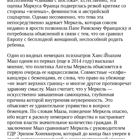
восполнены «сынами с Востока». Естественно, эта
оценка Маркуса Франца подверглась резкой критике со
стороны «зеленых», феминисток и австрийской
соцпартии. Однако несомненно, что тема эта
непосредственно задевает Меркель, которая совсем
недавно в ярости позвонила Папе Римскому Франциску и
потребовала объяснений в связи с тем, что он сравнил
Европу с бесплодной женщиной, неспособной родить
ребенка.
Один из видных немецких психиатров Ханс-Йоахим
Мааз одним из первых (еще в 2014 году) высказал
мнение, что политика Ангелы Меркель объясняется в
первую очередь ее нарциссизмом. Совместные «селфи»
канцлера с беженцами, ее слова, что право на убежище
«не знает верхних границ» и многое другое противоречат
здравому смыслу. Мааз считает, что у Меркель —
искусственно завышенная самооценка, глубинная
причина которой внутренняя неуверенность. Это
объясняет ее удивительное упрямство в вопросе
беженцев. По словам Мааза, поведение Меркель опасно,
ибо ведет к расколу немецкого общества и настраивает
против власти значительное количество граждан. В
заключение Мааз сравнивает Меркель с руководителем
ГДР Эрихом Хонеккером, который до конца был уверен в