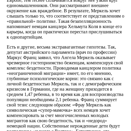
Европе, тем теснее сплачивается вокруг нее узкий круг
единомышленников. Они рассматривают внешнее
окружение как враждебное. В результате, Меркель хочет
слышать только то, что соответствует ее представлениям о
«правильной» политике. Такая безапелляционность
напоминает немцам канцлера Хельмута Коля в конце его
карьеры, когда он практически перестал прислушиваться
к однопартийцам.
Есть и другие, весьма экстравагантные гипотезы. Так,
депутат австрийского парламента (врач по профессии)
Маркус Франц заявил, что Ангела Меркель оказывает
чрезмерное гостеприимство беженцам, компенсируя свой
комплекс бездетности. Проводимая канцлером политика
«неограниченной миграции» имеет, по его мнению,
глубинные психологические корни: это связано как с
личной бездетностью Меркель, так и с демографическим
кризисом в Германии, где на женщину приходится в
среднем 1,47 ребенка, в то время как для воспроизводства
популяции необходимы 2,1 ребенка. Франц суммирует
свой тезис следующим образом: «Фрау Меркель как
символическая «супер-мамочка» всех немцев хочет
компенсировать за счет многочисленных молодых
мигрантов как свою бездетность, так и «недород»
немецкой нации. Собственные нерожденные дети будут