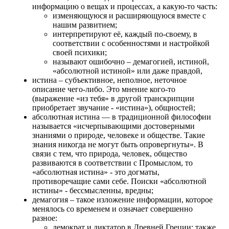
информацию о вещах и процессах, а какую-то часть:
изменяющуюся и расширяющуюся вместе с
нашим развитием;
интерпретируют её, каждый по-своему, в
соответствии с особенностями и настройкой
своей психики;
называют ошибочно – демагогией, истиной,
«абсолютной истиной» или даже правдой,
истина – субъективное, неполное, неточное
описание чего-либо. Это мнение кого-то
(выражение «из тебя» в другой транскрипции
приобретает звучание - «истина»), общностей;
абсолютная истина — в традиционной философии
называется «исчерпывающими достоверными
знаниями о природе, человеке и обществе. Такие
знания никогда не могут быть опровергнуты». В
связи с тем, что природа, человек, общество
развиваются в соответствии с Промыслом, то
«абсолютная истина» - это догматы,
противоречащие сами себе. Поиски «абсолютной
истины» - бессмысленны, вредны;
демагогия – такое изложение информации, которое
менялось со временем и означает совершенно
разное:
демократ и диктатор в Древней Греции; также