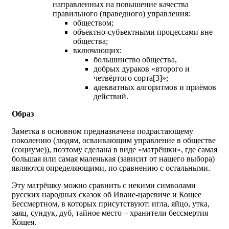
направленных на повышение качества
правильного (праведного) управления:
обществом;
объектно-субъектными процессами вне
общества;
включающих:
большинство общества,
добрых дураков «второго и
четвёртого сорта[3]»;
адекватных алгоритмов и приёмов
действий.
Образ
Заметка в основном предназначена подрастающему
поколению (людям, осваивающим управление в обществе
(социуме)), поэтому сделана в виде «матрёшки», где самая
большая или самая маленькая (зависит от нашего выбора)
являются определяющими, по сравнению с остальными.
Эту матрёшку можно сравнить с некими символами
русских народных сказок об Иване-царевиче и Кощее
Бессмертном, в которых присутствуют: игла, яйцо, утка,
заяц, сундук, дуб, тайное место – хранители бессмертия
Кощея.