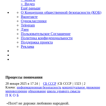
» Видео
Ещё раньше
О Концепции общественной безопасности (КОБ)
Вконтакте
Одноклассники
Telegram
Дзен
Пользовательское Соглашение
Политика конфиденциальности
Поддержка проекта
Реклама
Процессы понимания
28 января 2025 в 17:24
|
СБ СССР
|
СБ СССР
|
1323
|
2
Ключи:
информационная безопасность
концептуальное движение
мировоззрение
образование
школа здравого смысла
П
К
О
Б
«Поэт! не дорожи любовию народной.