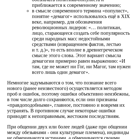
приближается к современному значению;
в смысле современного термина «популист»,
понятие «демагог» использовалось ещё в XIX
веке, например, для обозначения
революционных лидеров: «… политикан,
лицо, старающееся создать себе популярность
среди народных масс недостойными
средствами (извращением фактов, лестью
и т. д.)», то есть вполне в древнегреческом
смысле этого слова. Этот вариант смысла
демагогии примерно равен выражению: «И
там, где не может ни Гог, ни Магог, там нужен
всего лишь один демагог».
Немногие задумываются о том, что познание всего
нового (ранее неизвестного) осуществляется методом
проб и ошибок, поэтому ошибки объективно неизбежны,
в том числе долго сохраняются, если они признаны
«правдоподобными», главное, постоянно и вовремя их
устранять. В противном случае некоторые ошибки
приводят к непоправимым, жестоким последствиям.
При общении двух или более людей (даже при общении
между обезьянами - они культурные племена), индивиды
не обмениваются истинами, а обмениваются своими