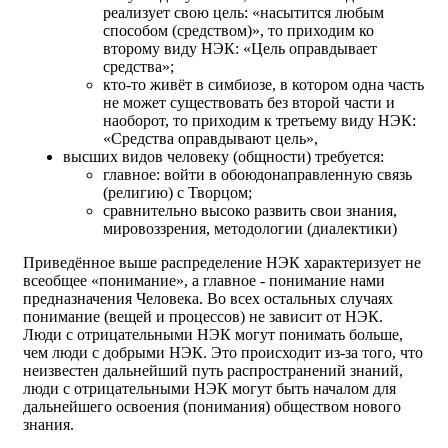
реализует свою цель: «насытится любым
способом (средством)», то приходим ко
второму виду НЭК: «Цель оправдывает
средства»;
кто-то живёт в симбиозе, в котором одна часть
не может существовать без второй части и
наоборот, то приходим к третьему виду НЭК:
«Средства оправдывают цель»,
высших видов человеку (общности) требуется:
главное: войти в обоюдонаправленную связь
(религию) с Творцом;
сравнительно высоко развить свои знания,
мировоззрения, методологии (диалектики)
Приведённое выше распределение НЭК характеризует не
всеобщее «понимание», а главное - понимание нами
предназначения Человека. Во всех остальных случаях
понимание (вещей и процессов) не зависит от НЭК.
Люди с отрицательными НЭК могут понимать больше,
чем люди с добрыми НЭК. Это происходит из-за того, что
неизвестен дальнейший путь распространений знаний,
люди с отрицательными НЭК могут быть началом для
дальнейшего освоения (понимания) обществом нового
знания.