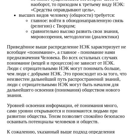
наоборот, то приходим к третьему виду НЭК:
«Средства оправдывают цель»,
высших видов человеку (общности) требуется:
главное: войти в обоюдонаправленную связь
(религию) с Творцом;
сравнительно высоко развить свои знания,
мировоззрения, методологии (диалектики)
Приведённое выше распределение НЭК характеризует не
всеобщее «понимание», а главное - понимание нами
предназначения Человека. Во всех остальных случаях
понимание (вещей и процессов) не зависит от НЭК.
Люди с отрицательными НЭК могут понимать больше,
чем люди с добрыми НЭК. Это происходит из-за того, что
неизвестен дальнейший путь распространений знаний,
люди с отрицательными НЭК могут быть началом для
дальнейшего освоения (понимания) обществом нового
знания.
Уровней освоения информации, её понимания много,
сами уровни открываются и понимаются людьми при
развитии общества. Теизм позволяет спокойно безопасно
осваивать потенциалы человеков и обществ.
К сожалению, указанный выше подход определения