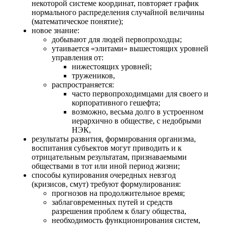
некоторой системе координат, повторяет график
нормального распределения случайной величины
(математическое понятие);
новое знание:
добывают для людей первопроходцы;
утаивается «элитами» вышестоящих уровней
управления от:
нижестоящих уровней;
тружеников,
распространяется:
часто первопроходимцами для своего и
корпоративного гешефта;
возможно, весьма долго в устроенном
иерархично в обществе, с недобрыми
НЭК,
результаты развития, формирования организма,
воспитания субъектов могут приводить и к
отрицательным результатам, признаваемыми
обществами в тот или иной период жизни;
способы купирования очередных невзгод
(кризисов, смут) требуют формулирования:
прогнозов на продолжительное время;
заблаговременных путей и средств
разрешения проблем к благу общества,
необходимость функционирования систем,