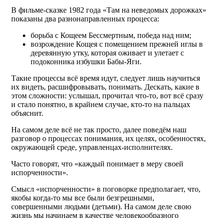
В фильме-сказке 1982 года «Там на неведомых дорожках»
показаны два разнонаправленных процесса:
борьба с Кощеем Бессмертным, победа над ним;
возрождение Кощея с помещением прежней иглы в
деревянную утку, которая оживает и улетает с
подоконника избушки Бабы-Яги.
Такие процессы всё время идут, следует лишь научиться
их видеть, расшифровывать, понимать. Дескать, какие в
этом сложности: услышал, прочитал что-то, вот всё сразу
и стало понятно, в крайнем случае, кто-то на пальцах
объяснит.
На самом деле всё не так просто, далее поведём наш
разговор о процессах понимания, их целях, особенностях,
окружающей среде, управленцах-исполнителях.
Часто говорят, что «каждый понимает в меру своей
испорченности».
Смысл «испорченности» в поговорке предполагает, что,
якобы когда-то мы все были безгрешными,
совершенными людьми (детьми). На самом деле свою
жизнь мы начинаем в качестве человекообразного