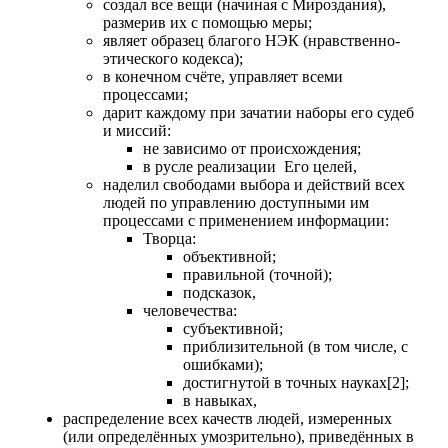
создал все вещи (начиная с Мироздания),
размерив их с помощью меры;
являет образец благого НЭК (нравственно-
этического кодекса);
в конечном счёте, управляет всеми
процессами;
дарит каждому при зачатии наборы его судеб
и миссий:
не зависимо от происхождения;
в русле реализации Его целей,
наделил свободами выбора и действий всех
людей по управлению доступными им
процессами с применением информации:
Творца:
объективной;
правильной (точной);
подсказок,
человечества:
субъективной;
приблизительной (в том числе, с
ошибками);
достигнутой в точных науках[2];
в навыках,
распределение всех качеств людей, измеренных
(или определённых умозрительно), приведённых в