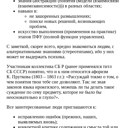
знания (абстракции (понятия (модели (взаимосвязи
(взаимозависимости)))) в разных областях;
навыки в:
не зашоренных размышлениях;
поиске новых решений, возникающих
проблем,
искусство выполнения (применения на практике)
этапов ПФУ (полной функции управления).
С заметкой, скорее всего, вредно знакомиться людям, с
альтернативными знаниями (стереотипами), ибо у них
может не выдержать психика.
Участникам коллектива СБ Р (ранее применялся титл
СБ СССР) понятно, что и к ним относится афоризм
К. Пруткова (1803 – 1863 г.г.): «Рассуждай токмо о том, о
чем понятия твои тебе сие дозволяют. Так: не зная
законов языка ирокезского, можешь ли ты делать такое
суждение по сему предмету, которое не было бы
неосновательно и глупо?».
Все заинтересованные люди приглашаются к:
исправлению ошибок (прежних, наших,
выявляемых вновь);
конкретной критике содержания и смысла той или