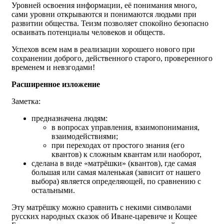
Уровней освоения информации, её понимания много,
сами уровни открываются и понимаются людьми при
развитии общества. Теизм позволяет спокойно безопасно
осваивать потенциалы человеков и обществ.
Успехов всем нам в реализации хорошего нового при
сохранении доброго, действенного старого, проверенного
временем и невзгодами!
Расширенное изложение
Заметка:
предназначена людям:
в вопросах управления, взаимопонимания,
взаимодействиями;
при переходах от простого знания (его
квантов) к сложным квантам или наоборот,
сделана в виде «матрёшки» (квантов), где самая
большая или самая маленькая (зависит от нашего
выбора) является определяющей, по сравнению с
остальными.
Эту матрёшку можно сравнить с некими символами
русских народных сказок об Иване-царевиче и Кощее