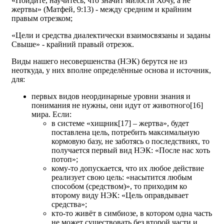
«Пойдите, научитесь, что значит милости Хочу, а не
жертвы» (Матфей, 9:13) - между средним и крайним
правым отрезком;
«Цели и средства диалектически взаимосвязаны и заданы
Свыше» - крайний правый отрезок.
Виды нашего несовершенства (НЭК) берутся не из
неоткуда, у них вполне определённые основа и источник,
для:
первых видов неординарные уровни знания и
понимания не нужны, они идут от животного[16]
мира. Если:
в системе «хищник[17] – жертва», будет
поставлена цель, потребить максимальную
кормовую базу, не заботясь о последствиях, то
получается первый вид НЭК: «После нас хоть
потоп»;
кому-то допускается, что их любое действие
реализует свою цель: «насытится любым
способом (средством)», то приходим ко
второму виду НЭК: «Цель оправдывает
средства»;
кто-то живёт в симбиозе, в котором одна часть
не может существовать без второй части и