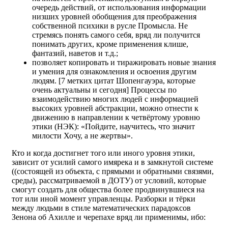
очередь действий, от использования информации
низших уровней обобщения для преображения
собственной психики в русле Промысла. Не
стремясь понять самого себя, вряд ли получится
понимать других, кроме применения клише,
фантазий, наветов и т.д.;
позволяет копировать и тиражировать новые знания
и умения для ознакомления и освоения другим
людям. [7 метких цитат Шопенгауэра, которые
очень актуальны и сегодня] Процессы по
взаимодействию многих людей с информацией
высоких уровней абстракции, можно отнести к
движению в направлении к четвёртому уровню
этики (НЭК): «Пойдите, научитесь, что значит
милости Хочу, а не жертвы».
Кто и когда достигнет того или иного уровня этики,
зависит от усилий самого имярека и в замкнутой системе
((состоящей из объекта, с прямыми и обратными связями,
среды), рассматриваемой в ДОТУ) от условий, которые
смогут создать для общества более продвинувшиеся на
тот или иной момент управленцы. Разборки и тёрки
между людьми в стиле математических парадоксов
Зенона об Ахилле и черепахе вряд ли применимы, ибо: