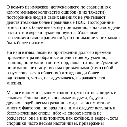
О ком-то из имяреков, допускающего по сравнению с
кем-то меньшее количество ошибок (и их тяжести),
посторонние люди в своих мнениях не учитывают
действительные более правильные НЭК. Посторонние
относят их к более высокому пониманию, а на самом деле
часто эти имяреки руководствуются б'ольшими
значениями самоограничений, но понимание у них может
быть более низким.
На наш взгляд, люди на протяжении долгого времени
применяют разнообразные оценки новому умению,
знанию, пониманию до тех пор, пока эти знания/умения/
понимание не станут весьма привычными (само собой
разумеющегося в обществе) и тогда люди более
однозначно, чётко, не задумываясь, выражают свои
мнения.
Мы все видим и слышим только то, что готовы видеть и
слышать Оценки же, выносимые людьми, будут для
других людей, весьма различными, в зависимости от
многих факторов, но вряд ли с ними следует вступать в
бессмысленные споры, ибо: «в спорах истина не
рождается, она в них топится, как котёнок, в ведре», хотя
спорщики часто весьма настойчивы, привержены