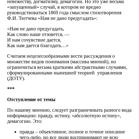
невежеству, догматизму, демагогии. Но это уже весьма
«запущенный» случай, в котором не вредно
руководствоваться 1869 года смыслом стихотворения
Ф.И. Тютчева «Нам не дано предугадать»:
«Нам не дано предугадать,
Как слово наше отзовется, —
И нам сочувствие дается,
Как нам дается благодать…»
Считаем нецелесообразными вести рассуждения о
множестве видов понимания (массива мнений), но
ограничиться весьма краткими абстрактными случаями,
сформулированными нынешней теорией управления
(ДОТУ).
***
Отступление от темы
По нашему мнению, следует разграничивать разного вида
информацию: правду, истину, «абсолютную истину»,
демагогию. Это:
правда – объективное, полное и точное описание
чего-либо, но все люди воспринимают не всю