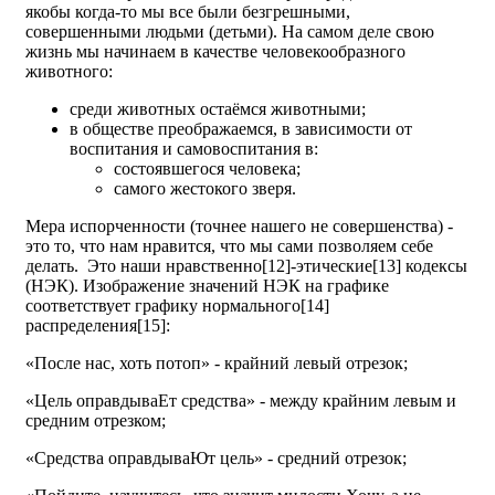
якобы когда-то мы все были безгрешными,
совершенными людьми (детьми). На самом деле свою
жизнь мы начинаем в качестве человекообразного
животного:
среди животных остаёмся животными;
в обществе преображаемся, в зависимости от
воспитания и самовоспитания в:
состоявшегося человека;
самого жестокого зверя.
Мера испорченности (точнее нашего не совершенства) -
это то, что нам нравится, что мы сами позволяем себе
делать. Это наши нравственно[12]-этические[13] кодексы
(НЭК). Изображение значений НЭК на графике
соответствует графику нормального[14]
распределения[15]:
«После нас, хоть потоп» - крайний левый отрезок;
«Цель оправдываЕт средства» - между крайним левым и
средним отрезком;
«Средства оправдываЮт цель» - средний отрезок;