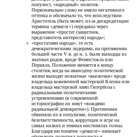
популист, «народный» политик.
Первоначально слово не имело негативного
оттенка и обозначало то, что впоследствии
Аристотель (быть может, из-за дискредитации
термина «демагог») передавал через
выражение «простат (защитник,
представитель интересов) народа»;
«простатами народа», то есть
демократическими лидерами, на протяжении
большей части V в. до н. э. были выходцы из
знатных родов, вроде Фемистокла или
Перикла. Положение меняется к концу
столетия, когда на авансцену политической
жизни выходят незнатные «выскочки» вроде
владельца кожевенной мастерской Клеона или
владельца мастерской ламп Гипербола с
радикальными политическими
устремлениями (в современной
историографии их зовут «вождями
радикальной демократии»). Противники
обвиняли их в популизме, политической
безответственности, коррупции и игре на
самых низких и темных инстинктах толпы.
Благодаря им понятие «демагог» начинает
обозначать политика-популиста и