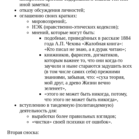
иной заметки;
отказу обсуждения личностей;
оглашению своих кратких:
мировоззрений;.
НЭК (нравственно-этических кодексов);
мнений, которые могут быть:
подобные, приведённых в рассказе 1884
года А.П. Чехова «Жалобная книга»:
«Кто писал не знаю, а я дурак читаю»;
книжников, фарисеев, догматиков,
которым важнее то, что они когда-то
заучили и ныне стараются задушить всех
(в том числе самих себя) прежними
знаниями, забывая, что: «суха теория,
мой друг, а древо Жизни вечно
зеленеет»,
«этого не может быть никогда, потому,
что этого не может быть никогда»,
вступлению в тандемную (политандемную)
деятельность для:
выработки более правильных взглядов;
«чистки» своей психики от ошибок».
Вторая сноска: