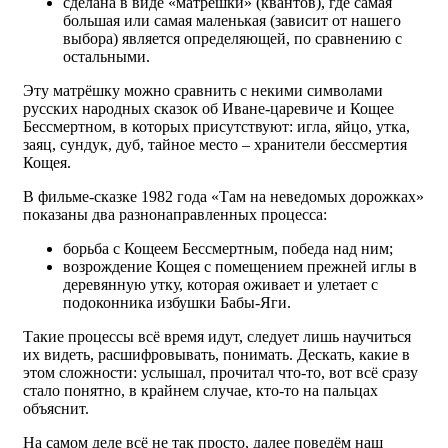
сделана в виде «матрёшки» (квантов), где самая
большая или самая маленькая (зависит от нашего
выбора) является определяющей, по сравнению с
остальными.
Эту матрёшку можно сравнить с некими символами
русских народных сказок об Иване-царевиче и Кощее
Бессмертном, в которых присутствуют: игла, яйцо, утка,
заяц, сундук, дуб, тайное место – хранители бессмертия
Кощея.
В фильме-сказке 1982 года «Там на неведомых дорожках»
показаны два разнонаправленных процесса:
борьба с Кощеем Бессмертным, победа над ним;
возрождение Кощея с помещением прежней иглы в
деревянную утку, которая оживает и улетает с
подоконника избушки Бабы-Яги.
Такие процессы всё время идут, следует лишь научиться
их видеть, расшифровывать, понимать. Дескать, какие в
этом сложности: услышал, прочитал что-то, вот всё сразу
стало понятно, в крайнем случае, кто-то на пальцах
объяснит.
На самом деле всё не так просто, далее поведём наш