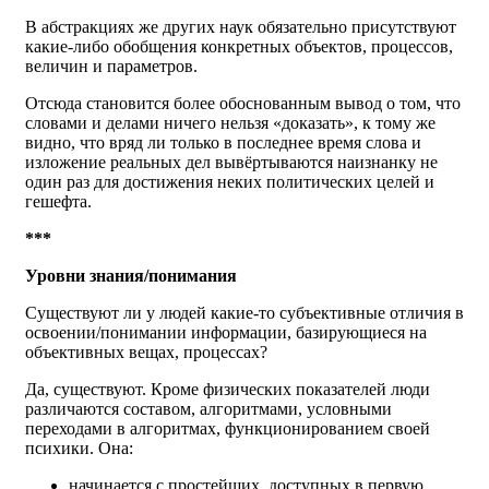
В абстракциях же других наук обязательно присутствуют
какие-либо обобщения конкретных объектов, процессов,
величин и параметров.
Отсюда становится более обоснованным вывод о том, что
словами и делами ничего нельзя «доказать», к тому же
видно, что вряд ли только в последнее время слова и
изложение реальных дел вывёртываются наизнанку не
один раз для достижения неких политических целей и
гешефта.
***
Уровни знания/понимания
Существуют ли у людей какие-то субъективные отличия в
освоении/понимании информации, базирующиеся на
объективных вещах, процессах?
Да, существуют. Кроме физических показателей люди
различаются составом, алгоритмами, условными
переходами в алгоритмах, функционированием своей
психики. Она:
начинается с простейших, доступных в первую