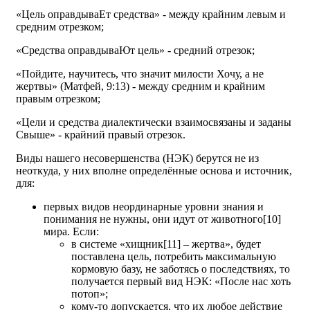
«Цель оправдываЕт средства» - между крайним левым и
средним отрезком;
«Средства оправдываЮт цель» - средний отрезок;
«Пойдите, научитесь, что значит милости Хочу, а не
жертвы» (Матфей, 9:13) - между средним и крайним
правым отрезком;
«Цели и средства диалектически взаимосвязаны и заданы
Свыше» - крайний правый отрезок.
Виды нашего несовершенства (НЭК) берутся не из
неоткуда, у них вполне определённые основа и источник,
для:
первых видов неординарные уровни знания и
понимания не нужны, они идут от животного[10]
мира. Если:
в системе «хищник[11] – жертва», будет
поставлена цель, потребить максимальную
кормовую базу, не заботясь о последствиях, то
получается первый вид НЭК: «После нас хоть
потоп»;
кому-то допускается, что их любое действие