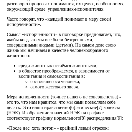
разговор о процессах понимания, их целях, особенностях,
окружающей среде, управленцах-исполнителях.
Часто говорят, что «каждый понимает в меру своей
испорченности».
Смысл «испорченности» в поговорке предполагает, что,
якобы когда-то мы все были безгрешными,
совершенными людьми (детьми). На самом деле свою
жизнь мы начинаем в качестве человекообразного
животного:
среди животных остаёмся животными;
в обществе преображаемся, в зависимости от
воспитания и самовоспитания в:
состоявшегося человека;
самого жестокого зверя.
Мера испорченности (точнее нашего не совершенства) -
это то, что нам нравится, что мы сами позволяем себе
делать. Это наши нравственно[6]-этические[7] кодексы
(НЭК). Изображение значений НЭК на графике
соответствует графику нормального[8] распределения[9]:
«После нас, хоть потоп» - крайний левый отрезок;