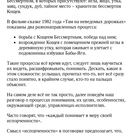
Бессмертном, в которых присутствуют: игла, яйцо, утка,
заяц, сундук, дуб, тайное место – хранители бессмертия
Кощея.
В фильме-сказке 1982 года «Там на неведомых дорожках»
показаны два разнонаправленных процесса:
борьба с Кощеем Бессмертным, победа над ним;
возрождение Кощея с помещением прежней иглы в
деревянную утку, которая оживает и улетает с
подоконника избушки Бабы-Яги.
Такие процессы всё время идут, следует лишь научиться
их видеть, расшифровывать, понимать. Дескать, какие в
этом сложности: услышал, прочитал что-то, вот всё сразу
стало понятно, в крайнем случае, кто-то на пальцах
объяснит.
На самом деле всё не так просто, далее поведём наш
разговор о процессах понимания, их целях, особенностях,
окружающей среде, управленцах-исполнителях.
Часто говорят, что «каждый понимает в меру своей
испорченности».
Смысл «испорченности» в поговорке предполагает, что,