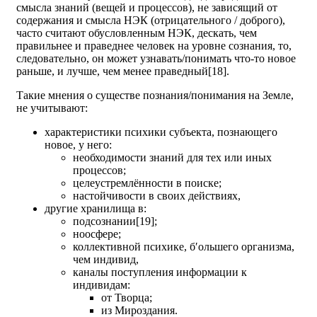
смысла знаний (вещей и процессов), не зависящий от
содержания и смысла НЭК (отрицательного / доброго),
часто считают обусловленным НЭК, дескать, чем
правильнее и праведнее человек на уровне сознания, то,
следовательно, он может узнавать/понимать что-то новое
раньше, и лучше, чем менее праведный[18].
Такие мнения о существе познания/понимания на Земле,
не учитывают:
характеристики психики субъекта, познающего
новое, у него:
необходимости знаний для тех или иных
процессов;
целеустремлённости в поиске;
настойчивости в своих действиях,
другие хранилища в:
подсознании[19];
ноосфере;
коллективной психике, бʹольшего организма,
чем индивид,
каналы поступления информации к
индивидам:
от Творца;
из Мироздания.