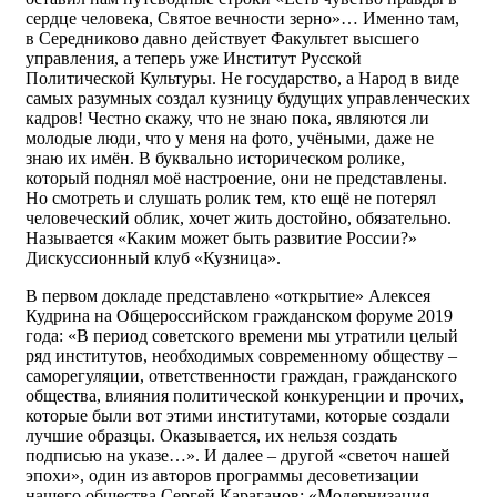
сердце человека, Святое вечности зерно»… Именно там,
в Середниково давно действует Факультет высшего
управления, а теперь уже Институт Русской
Политической Культуры. Не государство, а Народ в виде
самых разумных создал кузницу будущих управленческих
кадров! Честно скажу, что не знаю пока, являются ли
молодые люди, что у меня на фото, учёными, даже не
знаю их имён. В буквально историческом ролике,
который поднял моё настроение, они не представлены.
Но смотреть и слушать ролик тем, кто ещё не потерял
человеческий облик, хочет жить достойно, обязательно.
Называется «Каким может быть развитие России?»
Дискуссионный клуб «Кузница».
В первом докладе представлено «открытие» Алексея
Кудрина на Общероссийском гражданском форуме 2019
года: «В период советского времени мы утратили целый
ряд институтов, необходимых современному обществу –
саморегуляции, ответственности граждан, гражданского
общества, влияния политической конкуренции и прочих,
которые были вот этими институтами, которые создали
лучшие образцы. Оказывается, их нельзя создать
подписью на указе…». И далее – другой «светоч нашей
эпохи», один из авторов программы десоветизации
нашего общества Сергей Караганов: «Модернизация