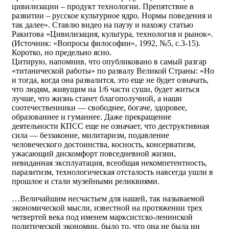
цивилизации – продукт технологии. Препятствие в
развитии – русское культурное ядро. Нормы поведения и
так далее». Ставлю видео на паузу и нахожу статью
Ракитова «Цивилизация, культура, технология и рынок».
(Источник: «Вопросы философии», 1992, №5, с.3-15).
Коротко, но предельно ясно.
Цитирую, напомнив, что опубликовано в самый разгар
«титанической работы» по развалу Великой Страны: «Но
и тогда, когда она развалится, это еще не будет означать,
что людям, живущим на 1/6 части суши, будет житься
лучше, что жизнь станет благополучной, а наши
соотечественники — свободнее, богаче, здоровее,
образованнее и гуманнее. Даже прекращение
деятельности КПСС еще не означает, что деструктивная
сила — беззаконие, милитаризм, подавление
человеческого достоинства, косность, консерватизм,
ужасающий дискомфорт повседневной жизни,
невиданная эксплуатация, всеобщая некомпетентность,
паразитизм, технологическая отсталость навсегда ушли в
прошлое и стали музейными реликвиями.
…Величайшим несчастьем для нашей, так называемой
экономической мысли, известной на протяжении трех
четвертей века под именем марксистско-ленинской
политической экономии, было то, что она не была ни