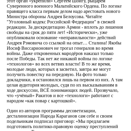
этот орган «укрепили» Сергеем Шойгу, рыцарем
Суверенного военного Мальтийского Ордена. По логике
правящего класса первым делом надо арестовать нового
Министра обороны Андрея Белоусова. Читайте
"Уголовный кодекс Российской Федерации" в свежей
редакции. За дискредитацию Армии - вплоть до лишения
свободы на срок до пяти лет! «Исторически», уже
опубликовали основание «неправильности» действий
Андрея Рэмовича со ссылкой на опыт… Сталина! Якобы
Иосиф Виссарионович не трогал генералов во время
войны. Даже откровенных мародёров наказал только
после Победы. Так нет же никакой войны по логике
«технологов» во всех ветвях власти! В то же время,
молодые люди, которых я засветил, завтра же могут
получить повестку на передовую. На фото только
докладчики, я остановился лишь на первом из них. А там
целая аудитория молодых, судя по их высказываниям в
ходе дискуссии, ВСЁ понимающих людей. Прозвучало,
что «учёный» Ракитов и все «технологи» работают с
народом «как повар с картошкой».
Один из авторов программы десоветизации,
десталинизации Народа Караганов сам себе и своим
подельникам подписал приговор: «Мы предлагаем
подготовить политико-правовую оценку преступлений