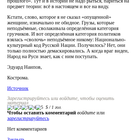
прошлого». Тут и в истории не надо рыться, париться на
предмет теории: всё в настоящем и все на виду.
Кстати, слово, которое я не сказал «опущенной»
женщине, изначально не обидное. Грузы, которые
неподъёмные, сволакивала определённая категория
грузчиков. И вот определённая категория политиков
взялась «сволочь» неподъёмное никому: Национально-
культурный код Русской Нации. Получилось? Нет, они
только полностью демаскировались. А когда враг виден,
Народ на Руси знает, как с ним поступать.
Эдуард Наипов,
Кострома.
Источник
Зарегистрируйтесь или войдите, чтобы оценить
материал
5
/
1
гол.
Чтобы оставить комментарий
войдите
или
зарегистрируйтесь
Нет комментариев
Закрыть