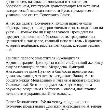
десятилетия, начиная и экономики и заканчивая
образованием, культурой! Трансформируется механизм
исторической наследственности Руси, прежде всего –
уникального опыта Советского Союза.
А что же делать? Во-первых, Кудрин прав: лучшие
образцы поведения лидеров «нельзя создать подписью на
указе». Сколько бы ни издавал указов Президент на
предмет национальной безопасности, традиционных
ценностей и так далее, главный исполнитель - Кириенко,
который подбирает, расставляет кадры, которые решают
всё.
Генотип первого заместителя Руководителя
Администрации Президента известен. Он такой же, как у
лидера правящей партии Медведева. Дмитрий
Анатольевич даже Путину, в бытность президентом,
делал замечания, что нельзя раздражать Запад. А что
общего между Медведевым и главным пропагандистом
Соловьевым? Визг на предмет «жахнуть» ядерным
оружием, созданным Советским Союзом, нагнетание
ненависти к украинцам. И не только…
Совет Безопасности РФ на международной арене
публично представляет Дмитрий Анатольевич. А теперь