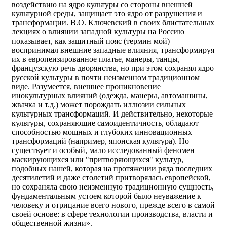
воздействию на ядро культуры со стороны внешней
культурной среды, защищает это ядро от разрушения и
трансформации. В.О. Ключевский в своих блистательных
лекциях о влиянии западной культуры на Россию
показывает, как защитный пояс (термин мой)
воспринимал внешние западные влияния, трансформируя
их в европеизированное платье, манеры, танцы,
французскую речь дворянства, но при этом сохранял ядро
русской культуры в почти неизменном традиционном
виде. Разумеется, внешнее проникновение
инокультурных влияний (одежда, манеры, автомашины,
жвачка и т.д.) может порождать иллюзии сильных
культурных трансформаций. И действительно, некоторые
культуры, сохраняющие самоидентичность, обладают
способностью мощных и глубоких инновационных
трансформаций (например, японская культура). Но
существует и особый, мало исследованный феномен
маскирующихся или "притворяющихся" культур,
подобных нашей, которая на протяжении ряда последних
десятилетий и даже столетий притворялась европейской,
но сохраняла свою неизменную традиционную сущность,
фундаментальным устоем которой было неуважение к
человеку и отрицание всего нового, прежде всего в самой
своей основе: в сфере технологии производства, власти и
общественной жизни».