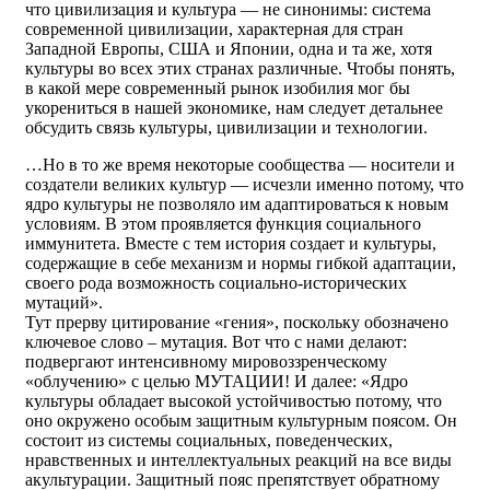
что цивилизация и культура — не синонимы: система
современной цивилизации, характерная для стран
Западной Европы, США и Японии, одна и та же, хотя
культуры во всех этих странах различные. Чтобы понять,
в какой мере современный рынок изобилия мог бы
укорениться в нашей экономике, нам следует детальнее
обсудить связь культуры, цивилизации и технологии.
…Но в то же время некоторые сообщества — носители и
создатели великих культур — исчезли именно потому, что
ядро культуры не позволяло им адаптироваться к новым
условиям. В этом проявляется функция социального
иммунитета. Вместе с тем история создает и культуры,
содержащие в себе механизм и нормы гибкой адаптации,
своего рода возможность социально-исторических
мутаций».
Тут прерву цитирование «гения», поскольку обозначено
ключевое слово – мутация. Вот что с нами делают:
подвергают интенсивному мировоззренческому
«облучению» с целью МУТАЦИИ! И далее: «Ядро
культуры обладает высокой устойчивостью потому, что
оно окружено особым защитным культурным поясом. Он
состоит из системы социальных, поведенческих,
нравственных и интеллектуальных реакций на все виды
акультурации. Защитный пояс препятствует обратному