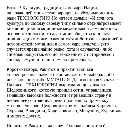
Во как! Культуру, традиции, само ядро Нации,
включающей множество народов, необходимо менять
ради ТЕХНОЛОГИИ! Но читаем дальше: «И если эта
культура по самому своему типу сильно отфильтровывает
внешние цивилизационные механизмы и лежащие в их
основе технологии, то адаптация общества к новым
цивилизациям может закончиться либо трансформацией и
исторической мутацией в самом ядре культуры (что
случается чрезвычайно редко, хотя и случается), либо
гибелью общества, его исчезновением с исторической
сцены, чему в истории немало примеров».
Коротко говоря, Ракитов и практически вся
«перестроечная наука» не оставляет нам выбора: либо
исчезновение, либо МУТАЦИЯ. Да, именно вся «наука».
На идее ТЕХНОЛОГИИ выросла мощная школа
Щедровицкого, которую прошли сотни управленцев,
занявших высокие должности и приведших страну в
нынешнее состояние. Среди прошедших промывку
мозгов в «школе Щедровицкого» мы найдем Кириенко,
Суркова, Володина, Ходорковского, Мизулину, Кургиняна
и многих других.
Но читаем Ракитова дальше: «Однако я не хотел бы