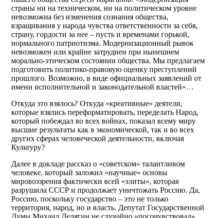
страны ни на техническом, ни на политическом уровне
невозможна без изменения сознания общества,
взращивания у народа чувства ответственности за себя,
страну, гордости за нее – пусть и временами горькой,
нормального патриотизма. Модернизационный рывок
невозможен или крайне затруднен при нынешнем
морально-этическом состоянии общества. Мы предлагаем
подготовить политико-правовую оценку преступлений
прошлого. Возможно, в виде официальных заявлений от
имени исполнительной и законодательной властей»…
Откуда это взялось? Откуда «креативные» деятели,
которые взялись переформатировать, переделать Народ,
который побеждал во всех войнах, показал всему миру
высшие результаты как в экономической, так и во всех
других сферах человеческой деятельности, включая
Культуру?
Далее в докладе рассказ о «советском» талантливом
человеке, который заложил «научные» основы
мировоззрения фактически всей «элиты», которая
разрушила СССР и продолжает уничтожать Россию. Да,
Россию, поскольку государство – это не только
территория, народ, но и власть. Депутат Государственной
Думы Михаил Делягин не случайно «посочувствовал»