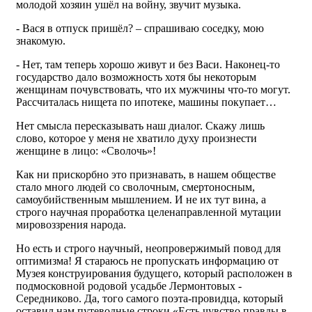
молодой хозяин ушёл на войну, звучит музыка.
- Вася в отпуск пришёл? – спрашиваю соседку, мою
знакомую.
- Нет, там теперь хорошо живут и без Васи. Наконец-то
государство дало возможность хотя бы некоторым
женщинам почувствовать, что их мужчины что-то могут.
Рассчиталась нищета по ипотеке, машины покупает…
Нет смысла пересказывать наш диалог. Скажу лишь
слово, которое у меня не хватило духу произнести
женщине в лицо: «Сволочь»!
Как ни прискорбно это признавать, в нашем обществе
стало много людей со сволочным, смертоносным,
самоубийственным мышлением. И не их тут вина, а
строго научная проработка целенаправленной мутации
мировоззрения народа.
Но есть и строго научный, неопровержимый повод для
оптимизма! Я стараюсь не пропускать информацию от
Музея конструирования будущего, который расположен в
подмосковной родовой усадьбе Лермонтовых -
Середниково. Да, того самого поэта-провидца, который
оставил нам путеводные строки «Есть чувство правды в