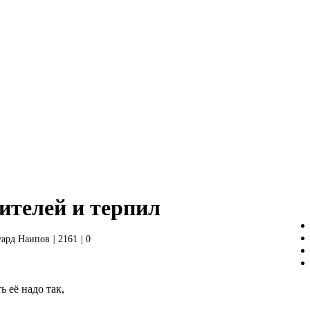
ителей и терпил
уард Наипов
|
2161
|
0
ь её надо так,