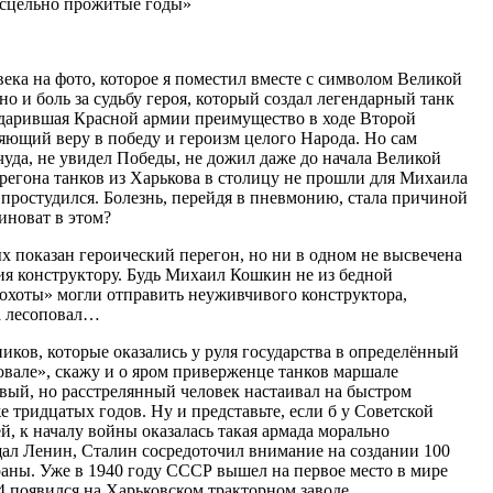
есцельно прожитые годы»
овека на фото, которое я поместил вместе с символом Великой
но и боль за судьбу героя, который создал легендарный танк
одарившая Красной армии преимущество в ходе Второй
яющий веру в победу и героизм целого Народа. Но сам
уда, не увидел Победы, не дожил даже до начала Великой
егона танков из Харькова в столицу не прошли для Михаила
 простудился. Болезнь, перейдя в пневмонию, стала причиной
виноват в этом?
х показан героический перегон, но ни в одном не высвечена
я конструктору. Будь Михаил Кошкин не из бедной
рохоты» могли отправить неуживчивого конструктора,
на лесоповал…
иков, которые оказались у руля государства в определённый
овале», скажу и о яром приверженце танков маршале
ивый, но расстрелянный человек настаивал на быстром
е тридцатых годов. Ну и представьте, если б у Советской
й, к началу войны оказалась такая армада морально
ал Ленин, Сталин сосредоточил внимание на создании 100
раны. Уже в 1940 году СССР вышел на первое место в мире
34 появился на Харьковском тракторном заводе…