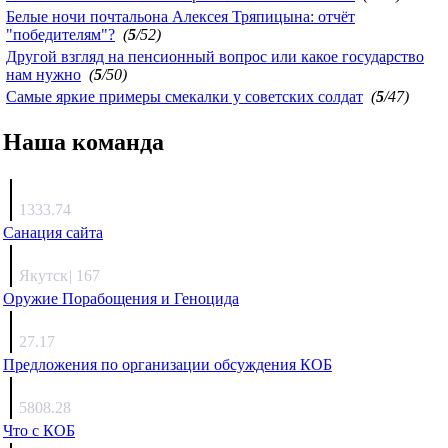
Белые ночи почтальона Алексея Тряпицына: отчёт
"победителям"?
(
5
/52)
Другой взгляд на пенсионный вопрос или какое государство
нам нужно
(
5
/50)
Самые яркие примеры смекалки у советских солдат
(
5
/47)
Наша команда
Агафонов
1333.74
Санация сайта
Каиргали
Якутск
|
167
Оружие Порабощения и Геноцида
Михаил Михайлович
27.17
Предложения по организации обсуждения КОБ
Люкин
5808.28
Что с КОБ