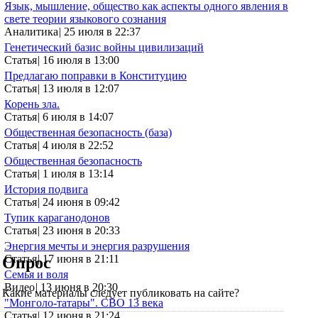
Язык, мышление, общество как аспекты одного явления в
свете теории языкового сознания
Аналитика
|
25 июля в 22:37
Генетический базис войны цивилизаций
Статья
|
16 июля в 13:00
Предлагаю поправки в Конституцию
Статья
|
13 июля в 12:07
Корень зла.
Статья
|
6 июля в 14:07
Общественная безопасность (база)
Статья
|
4 июля в 22:52
Общественная безопасность
Статья
|
1 июля в 13:14
История подвига
Статья
|
24 июня в 09:42
Тупик караганодонов
Статья
|
23 июня в 20:33
Энергия мечты и энергия разрушения
Статья
|
17 июня в 21:11
Опрос
Семья и воля
Видео
|
13 июня в 20:30
Какие материалы следует публиковать на сайте?
"Монголо-татары". СВО 13 века
Статья
|
12 июня в 21:24