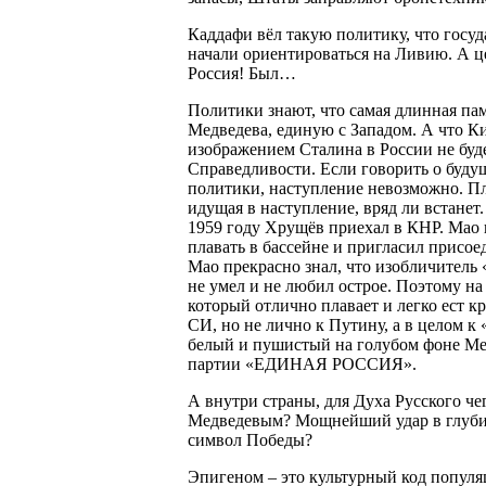
Каддафи вёл такую политику, что госу
начали ориентироваться на Ливию. А ц
Россия! Был…
Политики знают, что самая длинная па
Медведева, единую с Западом. А что Ки
изображением Сталина в России не буд
Справедливости. Если говорить о будущ
политики, наступление невозможно. П
идущая в наступление, вряд ли встанет
1959 году Хрущёв приехал в КНР. Мао в
плавать в бассейне и пригласил присо
Мао прекрасно знал, что изобличитель
не умел и не любил острое. Поэтому н
который отлично плавает и легко ест к
СИ, но не лично к Путину, а в целом к
белый и пушистый на голубом фоне Ме
партии «ЕДИНАЯ РОССИЯ».
А внутри страны, для Духа Русского ч
Медведевым? Мощнейший удар в глубин
символ Победы?
Эпигеном – это культурный код популя