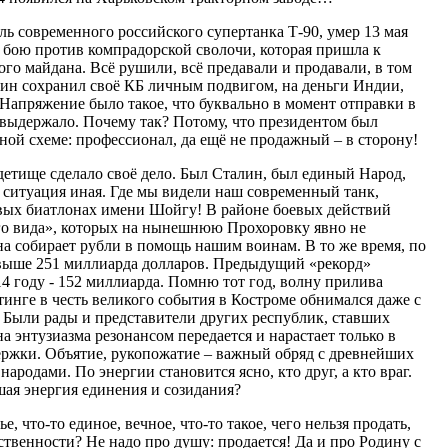
 современного российского супертанка Т-90, умер 13 мая
 в бою против компрадорской сволочи, которая пришла к
ого майдана. Всё рушили, всё предавали и продавали, в том
ин сохранил своё КБ личным подвигом, на деньги Индии,
Напряжение было такое, что буквально в момент отправки в
 выдержало. Почему так? Потому, что президентом был
ной схеме: профессионал, да ещё не продажный – в сторону!
детище сделало своё дело. Был Сталин, был единый Народ,
 ситуация иная. Где мы видели наш современный танк,
овых биатлонах имени Шойгу! В районе боевых действий
го вида», которых на нынешнюю Прохоровку явно не
на собирает рубли в помощь нашим воинам. В то же время, по
свыше 251 миллиарда долларов. Предыдущий «рекорд»
4 году - 152 миллиарда. Помню тот год, волну прилива
инге в честь великого события в Костроме обнимался даже с
 Были рады и представители других республик, ставших
а энтузиазма резонансом передается и нарастает только в
ержки. Объятие, рукопожатие – важный обряд с древнейших
ародами. По энергии становится ясно, кто друг, а кто враг.
вшая энергия единения и созидания?
, что-то единое, вечное, что-то такое, чего нельзя продать,
твенности? Не надо про душу: продается! Да и про Родину с