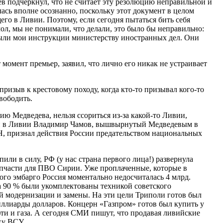
 подчеркнул, что не считает эту резолюцию неправильной и
лась вполне осознанно, поскольку этот документ в целом
го в Ливии. Поэтому, если сегодня пытаться бить себя
мол, мы не понимали, что делали, это было бы неправильно:
 были мои инструкции министерству иностранных дел. Они
 момент премьер, заявил, что лично его никак не устраивает
ризыв к крестовому походу, когда кто-то призывал кого-то
вободить.
ию Медведева, нельзя ссориться из-за какой-то Ливии,
ии в Ливии Владимир Чамов, вышвырнутый Медведевым в
Н, признал действия России предательством национальных
или в силу, РФ (у нас страна первого лица!) развернула
запчасти для ПВО Сирии. Уже проплаченные, которые в
ого эмбарго Россия моментально недосчиталась 4 млрд.
 90 % были укомплектованы техникой советского
й модернизации и замены. На эти цели Триполи готов был
ллиарды долларов. Концерн «Газпром» готов был купить у
ти и газа. А сегодня СМИ пишут, что продавая ливийские
ку ВСУ.