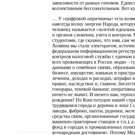
зависимости от разных геномов. Единс
коллективным бессознательным. Вот ку
… У «цифровой опричнины» есть возмо
навсегда волну энергии Народа, котор
человеку называется «золотой идеальн
и органов слежения, учета и контроля.
студентами, где сказано, что имя, сам 
Хозяина мы стали электоратом, источни
федеральном информационном регистре
контроля налоговой службы с единым ц
всех проживающих в России людях – г
данными о семейных связях, образован
бизнесе, имуществе, навыках и пристра
лечении, доходах и расходах, штрафах 
правах, наследствах и, главное, богат
гонорары, теневой банкинг, оперативна
ничего не значит. И ничего нам, терпил
рождения? По Конституции нашей стра
трудящимся города и деревни в лице Со
заводы, фабрики, шахты, рудники, жел
средства связи, организованные госуда
машинно-тракторные станции и т.п.),
фонд в городах и промышленных пункта
всенародным достоянием». Потому Мед