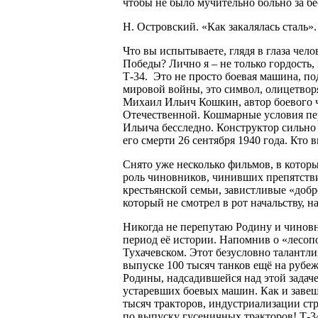
чтобы не было мучительно больно за б
Н. Островский. «Как закалялась сталь».
Что вы испытываете, глядя в глаза чел
Победы? Лично я – не только гордость, 
Т-34. Это не просто боевая машина, п
мировой войны, это символ, олицетвор
Михаил Ильич Кошкин, автор боевого ч
Отечественной. Кошмарные условия пер
Ильича бесследно. Конструктор сильно
его смерти 26 сентября 1940 года. Кто 
Снято уже несколько фильмов, в которы
роль чиновников, чинивших препятстви
крестьянской семьи, завистливые «доб
который не смотрел в рот начальству, 
Никогда не перепутаю Родину и чиновн
период её истории. Напомнив о «лесоп
Тухачевском. Этот безусловно талантл
выпуске 100 тысяч танков ещё на рубеж
Родины, надсадившейся над этой задаче
устаревших боевых машин. Как и завещ
тысяч тракторов, индустриализации ст
по выпуску гусеничных тракторов! Т-