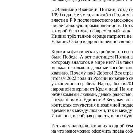
…Владимир Иванович Поткин, создатель
1999 года. Не умер, а погиб за Родину
власти в РФ после известного московск
числе танковую промышленность. Потк
которой был нужен современный танк. 
Индию трёх танков сердце патриота не
Ельцин. Отбор кадров пошёл по сволоч
Кошкина фактически угробили, но его 
была Победа. А вот с детищем Поткина
которому аналогов в мире нет? На так
мелькают только отдельные «особи это
хватило. Почему так? Дорого! Вся стра
итогам 2022 года из России вывезено 
узаконенного грабежа Народа был в 201
народной энергии от Крым наш! На мит
незнакомыми людьми, делясь радостью.
государствами. Единение! Бегущая волн
контактах сочувствия и взаимной подд
времён как между людьми, так и между н
И где она, всеобщая радость, вспыхну
Есть ли у народов, живших в одной семье
на что невозможно оформить права собс