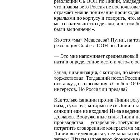
резолюции СБ ООН по Ливии, Медведев
что правом вето Россия не воспользова
отражает «наше понимание происходяще
крыльями по корпусу и говорить, что, 
мы сознательно это сделали, и в этом
были выполнены».
Кто это «мы» Медведева? Путин, на тот
резолюция Совбеза ООН по Ливии:
— Это мне напоминает средневековый п
идти в определенное место и чего-то ос
Запад, цивилизация, с которой, по мнен
торжествовал. Тогдашний посол Росс
отставку до голосования в Совбезе ОО
интересов. Но Россия ли предала?
Как только санкции против Ливии вступ
назад сухогруз, который вез в Ливию 
санкции ещё не входили! Из-за введенн
долларов. Вооруженные силы Ливии на
производства — устаревшей, требующе
потратить оговоренные контрактами ми
Ливии все имеющиеся у нее запасы неф
запасы, Штаты заправляют бронетехни