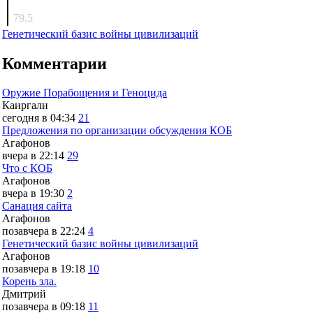
surov
79.5
Генетический базис войны цивилизаций
Комментарии
Оружие Порабощения и Геноцида
Каиргали
сегодня в 04:34
21
Предложения по организации обсуждения КОБ
Агафонов
вчера в 22:14
29
Что с КОБ
Агафонов
вчера в 19:30
2
Санация сайта
Агафонов
позавчера в 22:24
4
Генетический базис войны цивилизаций
Агафонов
позавчера в 19:18
10
Корень зла.
Дмитрий
позавчера в 09:18
11