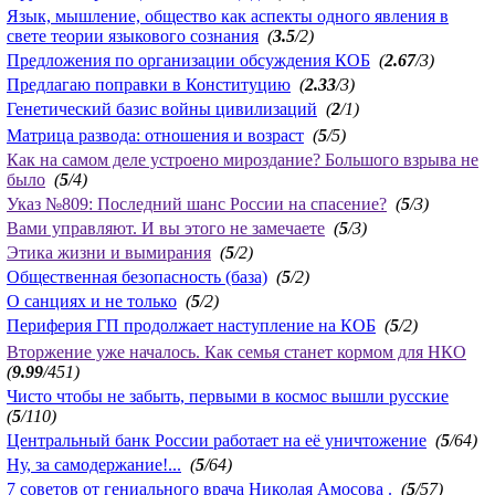
Язык, мышление, общество как аспекты одного явления в
свете теории языкового сознания
(
3.5
/2)
Предложения по организации обсуждения КОБ
(
2.67
/3)
Предлагаю поправки в Конституцию
(
2.33
/3)
Генетический базис войны цивилизаций
(
2
/1)
Матрица развода: отношения и возраст
(
5
/5)
Как на самом деле устроено мироздание? Большого взрыва не
было
(
5
/4)
Указ №809: Последний шанс России на спасение?
(
5
/3)
Вами управляют. И вы этого не замечаете
(
5
/3)
Этика жизни и вымирания
(
5
/2)
Общественная безопасность (база)
(
5
/2)
О санциях и не только
(
5
/2)
Периферия ГП продолжает наступление на КОБ
(
5
/2)
Вторжение уже началось. Как семья станет кормом для НКО
(
9.99
/451)
Чисто чтобы не забыть, первыми в космос вышли русские
(
5
/110)
Центральный банк России работает на её уничтожение
(
5
/64)
Ну, за самодержание!...
(
5
/64)
7 советов от гениального врача Николая Амосова .
(
5
/57)