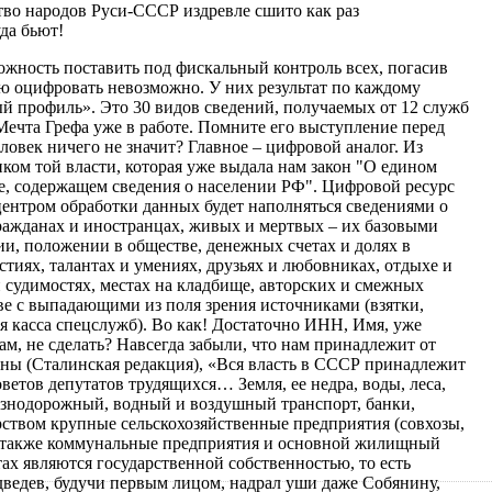
тво народов Руси-СССР издревле сшито как раз
да бьют!
жность поставить под фискальный контроль всех, погасив
ую оцифровать невозможно. У них результат по каждому
ый профиль». Это 30 видов сведений, получаемых от 12 служб
 Мечта Грефа уже в работе. Помните его выступление перед
человек ничего не значит? Главное – цифровой аналог. Из
ком той власти, которая уже выдала нам закон "О едином
, содержащем сведения о населении РФ". Цифровой ресурс
ентром обработки данных будет наполняться сведениями о
ражданах и иностранцах, живых и мертвых – их базовыми
ии, положении в обществе, денежных счетах и долях в
стиях, талантах и умениях, друзьях и любовниках, отдыхе и
и судимостях, местах на кладбище, авторских и смежных
стве с выпадающими из поля зрения источниками (взятки,
я касса спецслужб). Во как! Достаточно ИНН, Имя, уже
ам, не сделать? Навсегда забыли, что нам принадлежит от
ны (Сталинская редакция), «Вся власть в СССР принадлежит
ветов депутатов трудящихся… Земля, ее недра, воды, леса,
езнодорожный, водный и воздушный транспорт, банки,
рством крупные сельскохозяйственные предприятия (совхозы,
 а также коммунальные предприятия и основной жилищный
х являются государственной собственностью, то есть
ведев, будучи первым лицом, надрал уши даже Собянину,