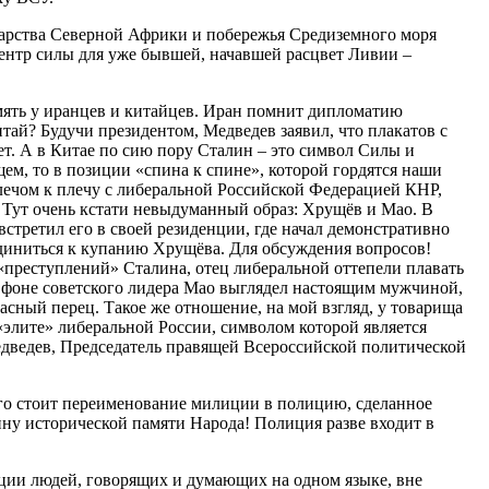
дарства Северной Африки и побережья Средиземного моря
ентр силы для уже бывшей, начавшей расцвет Ливии –
мять у иранцев и китайцев. Иран помнит дипломатию
тай? Будучи президентом, Медведев заявил, что плакатов с
ет. А в Китае по сию пору Сталин – это символ Силы и
ем, то в позиции «спина к спине», которой гордятся наши
лечом к плечу с либеральной Российской Федерацией КНР,
. Тут очень кстати невыдуманный образ: Хрущёв и Мао. В
стретил его в своей резиденции, где начал демонстративно
единиться к купанию Хрущёва. Для обсуждения вопросов!
 «преступлений» Сталина, отец либеральной оттепели плавать
а фоне советского лидера Мао выглядел настоящим мужчиной,
расный перец. Такое же отношение, на мой взгляд, у товарища
 «элите» либеральной России, символом которой является
дведев, Председатель правящей Всероссийской политической
его стоит переименование милиции в полицию, сделанное
у исторической памяти Народа! Полиция разве входит в
ции людей, говорящих и думающих на одном языке, вне