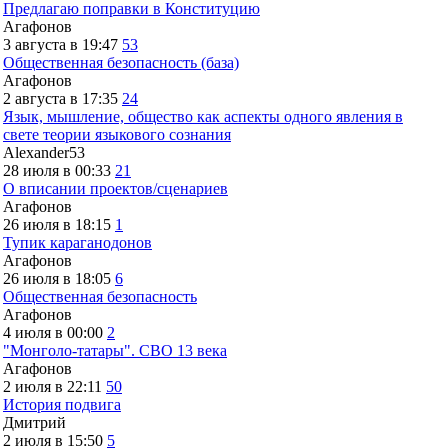
Предлагаю поправки в Конституцию
Агафонов
3 августа в 19:47
53
Общественная безопасность (база)
Агафонов
2 августа в 17:35
24
Язык, мышление, общество как аспекты одного явления в
свете теории языкового сознания
Alexander53
28 июля в 00:33
21
О вписании проектов/сценариев
Агафонов
26 июля в 18:15
1
Тупик караганодонов
Агафонов
26 июля в 18:05
6
Общественная безопасность
Агафонов
4 июля в 00:00
2
"Монголо-татары". СВО 13 века
Агафонов
2 июля в 22:11
50
История подвига
Дмитрий
2 июля в 15:50
5