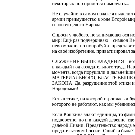
некоторых пор придётся помолчать...
Не случайно в самом начале я выделил 
армии преимущество в ходе Второй мир
героизм целого Народа.
Спроси у любого, не занимающегося ист
мир! Ещё раз подчёркиваю – символ Ве
невозможно, но попробуйте представит
на своё изобретение, приватизировал з
СЛУЖЕНИЕ ВЫШЕ ВЛАДЕНИЯ – вот этика
в каждый год созидательного труда Нар
момента, когда порушили и дальн
МАТЕРИАЛЬНОГО, ВЛАСТЬ ВЫШЕ
ЗАКОНА. Да, разрушение этой этики на
Народными!
Есть в этике, на которой строилась и б
которого не работают, как мы убедилис
Если Кошкина знают единицы, то фамил
подворотне, но и в каждой деревне, где
далёкой Ливии. Предательство народа э
предательством России. Ошибка была? 