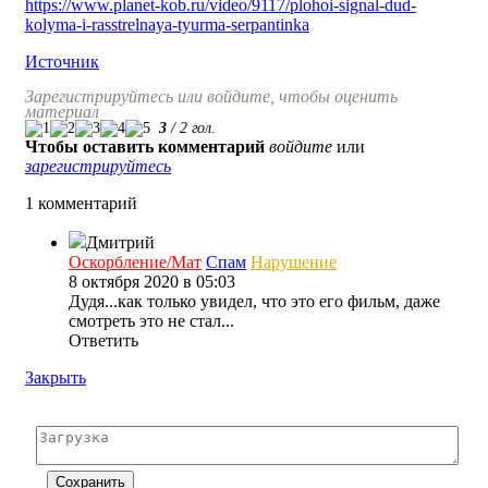
https://www.planet-kob.ru/video/9117/plohoi-signal-dud-
kolyma-i-rasstrelnaya-tyurma-serpantinka
Источник
Зарегистрируйтесь или войдите, чтобы оценить
материал
3
/
2
гол.
Чтобы оставить комментарий
войдите
или
зарегистрируйтесь
1 комментарий
Дмитрий
Оскорбление/Мат
Спам
Нарушение
8 октября 2020 в 05:03
Дудя...как только увидел, что это его фильм, даже
смотреть это не стал...
Ответить
Закрыть