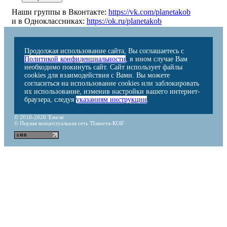
Наши группы в Вконтакте:
https://vk.com/planetakob
и в Одноклассниках:
https://ok.ru/planetakob
Продолжая использование сайта, Вы соглашаетесь с
Политикой конфиденциальности
, в ином случае Вам
необходимо покинуть сайт. Сайт использует файлы
cookies для взаимодействия с Вами. Вы можете
согласиться на использование cookies или заблокировать
их использование, изменив настройки вашего интернет-
браузера, следуя
указаниям инструкции
.
© 2010-2026 'Емеля'
© Первая концептуальная сеть 'Планета-КОБ'