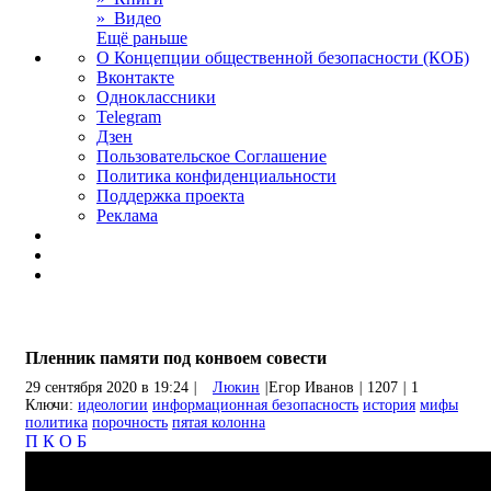
» Видео
Ещё раньше
О Концепции общественной безопасности (КОБ)
Вконтакте
Одноклассники
Telegram
Дзен
Пользовательское Соглашение
Политика конфиденциальности
Поддержка проекта
Реклама
Пленник памяти под конвоем совести
29 сентября 2020 в 19:24
|
Люкин
|
Егор Иванов
|
1207
|
1
Ключи:
идеологии
информационная безопасность
история
мифы
политика
порочность
пятая колонна
П
К
О
Б