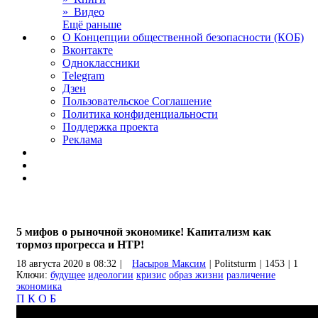
» Видео
Ещё раньше
О Концепции общественной безопасности (КОБ)
Вконтакте
Одноклассники
Telegram
Дзен
Пользовательское Соглашение
Политика конфиденциальности
Поддержка проекта
Реклама
5 мифов о рыночной экономике! Капитализм как
тормоз прогресса и НТР!
18 августа 2020 в 08:32
|
Насыров Максим
|
Politsturm
|
1453
|
1
Ключи:
будущее
идеологии
кризис
образ жизни
различение
экономика
П
К
О
Б