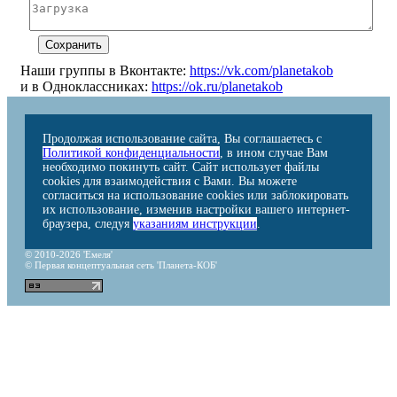
Наши группы в Вконтакте:
https://vk.com/planetakob
и в Одноклассниках:
https://ok.ru/planetakob
Продолжая использование сайта, Вы соглашаетесь с
Политикой конфиденциальности
, в ином случае Вам
необходимо покинуть сайт. Сайт использует файлы
cookies для взаимодействия с Вами. Вы можете
согласиться на использование cookies или заблокировать
их использование, изменив настройки вашего интернет-
браузера, следуя
указаниям инструкции
.
© 2010-2026 'Емеля'
© Первая концептуальная сеть 'Планета-КОБ'