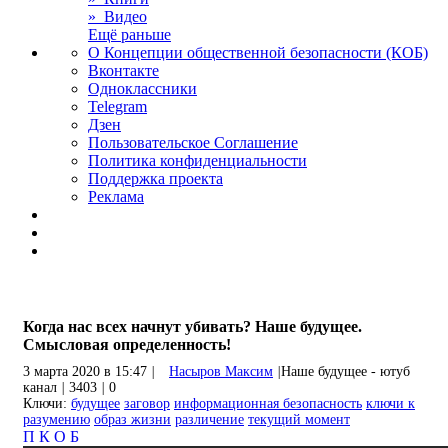
» Видео
Ещё раньше
О Концепции общественной безопасности (КОБ)
Вконтакте
Одноклассники
Telegram
Дзен
Пользовательское Соглашение
Политика конфиденциальности
Поддержка проекта
Реклама
Когда нас всех начнут убивать? Наше будущее.
Смысловая определенность!
3 марта 2020 в 15:47
|
Насыров Максим
|
Наше будущее - ютуб
канал
|
3403
|
0
Ключи:
будущее
заговор
информационная безопасность
ключи к
разумению
образ жизни
различение
текущий момент
П
К
О
Б