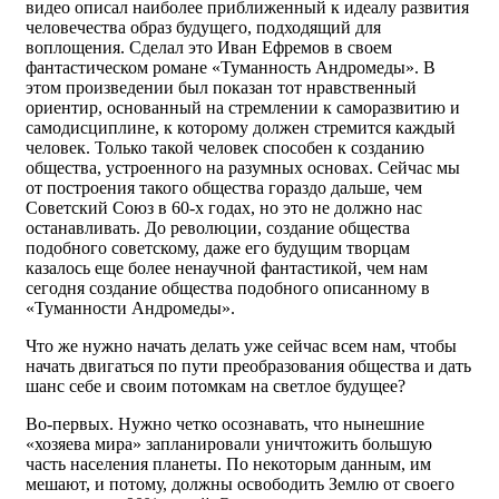
видео описал наиболее приближенный к идеалу развития
человечества образ будущего, подходящий для
воплощения. Сделал это Иван Ефремов в своем
фантастическом романе «Туманность Андромеды». В
этом произведении был показан тот нравственный
ориентир, основанный на стремлении к саморазвитию и
самодисциплине, к которому должен стремится каждый
человек. Только такой человек способен к созданию
общества, устроенного на разумных основах. Сейчас мы
от построения такого общества гораздо дальше, чем
Советский Союз в 60-х годах, но это не должно нас
останавливать. До революции, создание общества
подобного советскому, даже его будущим творцам
казалось еще более ненаучной фантастикой, чем нам
сегодня создание общества подобного описанному в
«Туманности Андромеды».
Что же нужно начать делать уже сейчас всем нам, чтобы
начать двигаться по пути преобразования общества и дать
шанс себе и своим потомкам на светлое будущее?
Во-первых. Нужно четко осознавать, что нынешние
«хозяева мира» запланировали уничтожить большую
часть населения планеты. По некоторым данным, им
мешают, и потому, должны освободить Землю от своего