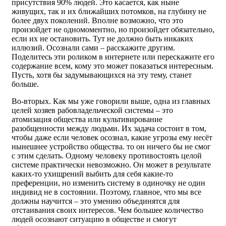
присутствия 90% людей. Это касается, как ныне
живущих, так и их ближайших потомков, на глубину не
более двух поколений. Вполне возможно, что это
произойдет не одномоментно, но произойдет обязательно,
если их не остановить. Тут не должно быть никаких
иллюзий. Осознали сами – расскажите другим.
Поделитесь эти роликом в интернете или перескажите его
содержание всем, кому это может показаться интересным.
Пусть, хотя бы задумывающихся на эту тему, станет
больше.
Во-вторых. Как мы уже говорили выше, одна из главных
целей хозяев рабовладельческой системы – это
атомизация общества или культивирование
разобщенности между людьми. Их задача состоит в том,
чтобы даже если человек осознал, какие угрозы ему несёт
нынешнее устройство общества. то он ничего бы не смог
с этим сделать. Одному человеку противостоять целой
системе практически невозможно. Он может в результате
каких-то ухищрений выбить для себя какие-то
преференции, но изменить систему в одиночку не один
индивид не в состоянии. Поэтому, главное, что мы все
должны научится – это умению объединятся для
отстаивания своих интересов. Чем большее количество
людей осознают ситуацию в обществе и смогут