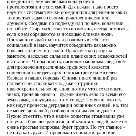
объединится, чем выше шансы на успех в
противостоянии с системой. Для начала, надо просто
научится систематически объединятся для решения каких-
то простых задач со своими родственниками или
друзьями, соседями по подъезду или по даче, коллегами
по работе. Стараться, если это возможно, всегда помогать,
если к вам обращаются за помощью близкие люди.
Постоянно вырабатывать и развивать в себе этот
социальный навык, научится объединять как можно
большее количество людей. Практически сразу вы
заметите, насколько сильнее в плане своих возможностей
вы станете. Чтобы понять, насколько мощным средством
для преодоления различных трудностей является
сплоченность людей, просто посмотрите на жителей
Кавказа в наших городах. С ними никто лишний раз
старается не сталкиваться, даже сотрудники
правоохранительных органов, потому что все из опыта
знают, тронешь одного – будешь иметь дело со всеми его
земляками, живущими в этом городе. Понятно, что и у
них идут процессы деградации общинных связей, но, тем
не менее, до нашей разобщенности им очень далеко.
Нужно отметить, что в нашем обществе атомизация уже
получила большое развитие и объединять людей, даже по
очень простым вопросам, будет трудно. Но тут главное –
не опускать руки. И продолжать попытки, рано или