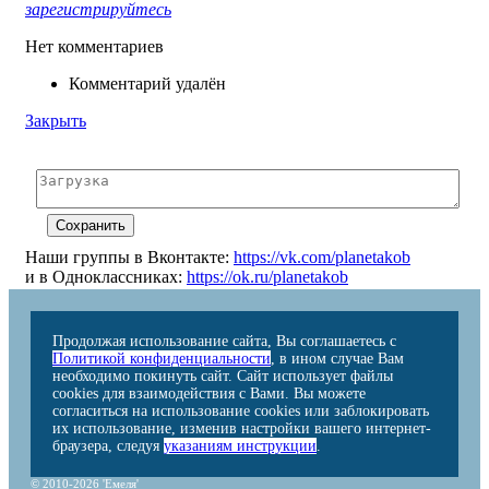
зарегистрируйтесь
Нет комментариев
Комментарий удалён
Закрыть
Наши группы в Вконтакте:
https://vk.com/planetakob
и в Одноклассниках:
https://ok.ru/planetakob
Продолжая использование сайта, Вы соглашаетесь с
Политикой конфиденциальности
, в ином случае Вам
необходимо покинуть сайт. Сайт использует файлы
cookies для взаимодействия с Вами. Вы можете
согласиться на использование cookies или заблокировать
их использование, изменив настройки вашего интернет-
браузера, следуя
указаниям инструкции
.
© 2010-2026 'Емеля'