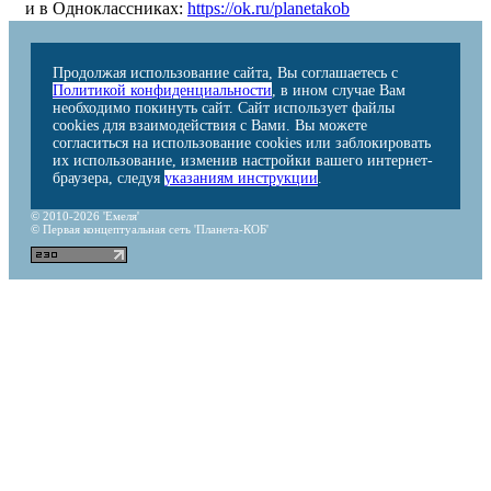
и в Одноклассниках:
https://ok.ru/planetakob
Продолжая использование сайта, Вы соглашаетесь с
Политикой конфиденциальности
, в ином случае Вам
необходимо покинуть сайт. Сайт использует файлы
cookies для взаимодействия с Вами. Вы можете
согласиться на использование cookies или заблокировать
их использование, изменив настройки вашего интернет-
браузера, следуя
указаниям инструкции
.
© 2010-2026 'Емеля'
© Первая концептуальная сеть 'Планета-КОБ'