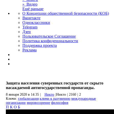
» Видео
Ещё раньше
О Концепции общественной безопасности (КОБ)
Вконтакте
Одноклассники
Telegram
Дзен
Пользовательское Соглашение
Политика конфиденциальности
Поддержка проекта
Реклама
Защита населения суверенных государств от скрыто
насаждаемой антигосударственной пропаганды.
8 января 2020 в 14:35
|
Никто
|
Никто
|
2160
|
2
Ключи:
глобализация
ключи к разумению
международные
организации
мировоззрение
философия
П
К
О
Б