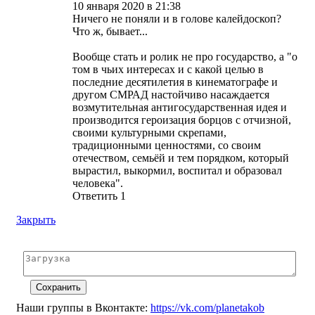
10 января 2020 в 21:38
Ничего не поняли и в голове калейдоскоп?
Что ж, бывает...
Вообще стать и ролик не про государство, а "о
том в чьих интересах и с какой целью в
последние десятилетия в кинематографе и
другом СМРАД настойчиво насаждается
возмутительная антигосударственная идея и
производится героизация борцов с отчизной,
своими культурными скрепами,
традиционными ценностями, со своим
отечеством, семьёй и тем порядком, который
вырастил, выкормил, воспитал и образовал
человека".
Ответить
1
Закрыть
Наши группы в Вконтакте:
https://vk.com/planetakob