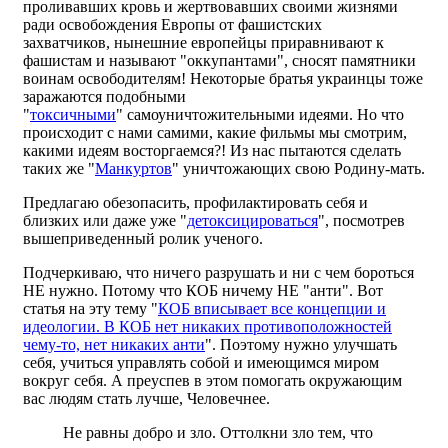
проливавших кровь и жертвовавших своими жизнями
ради освобождения Европы от фашистских
захватчиков, нынешние европейцы приравнивают к
фашистам и называют "оккупантами", сносят памятники
воинам освободителям! Некоторые братья украинцы тоже
заражаются подобными
"
токсичными
" самоуничтожительными идеями. Но что
происходит с нами самими, какие фильмы мы смотрим,
какими идеям восторгаемся?! Из нас пытаются сделать
таких же "
Манкуртов
" уничтожающих свою Родину-мать.
Предлагаю обезопасить, профилактировать себя и
близких или даже уже "
детоксицироваться
", посмотрев
вышеприведенный ролик ученого.
Подчеркиваю, что ничего разрушать и ни с чем бороться
НЕ нужно. Потому что КОБ ничему НЕ "анти". Вот
статья на эту тему "
КОБ вписывает все концепции и
идеологии. В КОБ нет никаких противоположностей
чему-то, нет никаких анти
". Поэтому нужно улучшать
себя, учиться управлять собой и имеющимся миром
вокруг себя. А преуспев в этом помогать окружающим
вас людям стать лучше, Человечнее.
Не равны добро и зло. Оттолкни зло тем, что