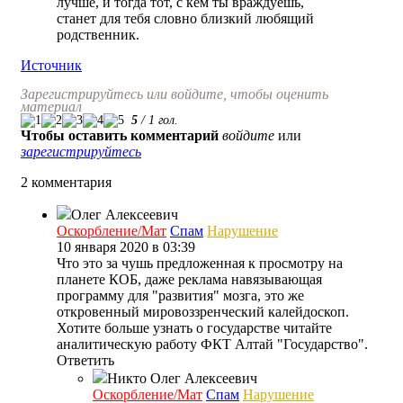
лучше, и тогда тот, с кем ты враждуешь,
станет для тебя словно близкий любящий
родственник.
Источник
Зарегистрируйтесь или войдите, чтобы оценить
материал
5
/
1
гол.
Чтобы оставить комментарий
войдите
или
зарегистрируйтесь
2 комментария
Олег Алексеевич
Оскорбление/Мат
Спам
Нарушение
10 января 2020 в 03:39
Что это за чушь предложенная к просмотру на
планете КОБ, даже реклама навязывающая
программу для "развития" мозга, это же
откровенный мировоззренческий калейдоскоп.
Хотите больше узнать о государстве читайте
аналитическую работу ФКТ Алтай "Государство".
Ответить
Никто
Олег Алексеевич
Оскорбление/Мат
Спам
Нарушение