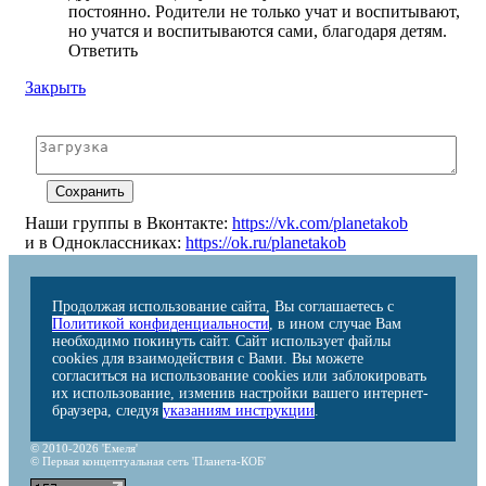
постоянно. Родители не только учат и воспитывают,
но учатся и воспитываются сами, благодаря детям.
Ответить
Закрыть
Наши группы в Вконтакте:
https://vk.com/planetakob
и в Одноклассниках:
https://ok.ru/planetakob
Продолжая использование сайта, Вы соглашаетесь с
Политикой конфиденциальности
, в ином случае Вам
необходимо покинуть сайт. Сайт использует файлы
cookies для взаимодействия с Вами. Вы можете
согласиться на использование cookies или заблокировать
их использование, изменив настройки вашего интернет-
браузера, следуя
указаниям инструкции
.
© 2010-2026 'Емеля'
© Первая концептуальная сеть 'Планета-КОБ'