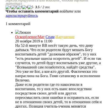
Зарегистрируйтесь или войдите, чтобы оценить
материал
3.5
/
2
гол.
Чтобы оставить комментарий
войдите
или
зарегистрируйтесь
1 комментарий
Люкин
Оскорбление/Мат
Спам
Нарушение
20 ноября 2019 в 11:00
На 52-й минуте ВВ несёт такую дичь, что диву
даёшься. Что если родители будут мешать Богу
воспитывать детей "должным образом", то у них
"есть реальные шансы осиротить детей". И если так
случится, то детей будут воспитывать уже другие, а
"Всевышний сам позаботится, найдёт средства".
Это уже не Бог, а кое-кто другой. Фактически это
напраслина на Бога. Гимн сатанизму в исполнении
Величко.
Даже если родители где-то накосячили в
воспитании, то у них есть шанс впоследствии
посредством своих детей или других
переосмыслить свои ошибки и исправить их, если
не в отношении своих детей, то в отношении себя и
других. Позиция учитель-ученик меняется