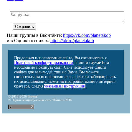
Наши группы в Вконтакте:
https://vk.com/planetakob
и в Одноклассниках:
https://ok.ru/planetakob
Продолжая использование сайта, Вы соглашаетесь с
Политикой конфиденциальности
, в ином случае Вам
необходимо покинуть сайт. Сайт использует файлы
cookies для взаимодействия с Вами. Вы можете
согласиться на использование cookies или заблокировать
их использование, изменив настройки вашего интернет-
браузера, следуя
указаниям инструкции
.
© 2010-2026 'Емеля'
© Первая концептуальная сеть 'Планета-КОБ'