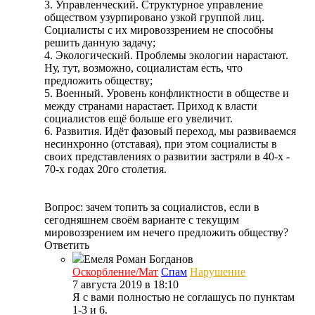
3. Управленческий. Структурное управление
обществом узурпировано узкой группой лиц.
Социалисты с их мировоззрением не способны
решить данную задачу;
4. Экологический. Проблемы экологии нарастают.
Ну, тут, возможно, социалистам есть, что
предложить обществу;
5. Военный. Уровень конфликтности в обществе и
между странами нарастает. Приход к власти
социалистов ещё больше его увеличит.
6. Развития. Идёт фазовый переход, мы развиваемся
несинхронно (отставая), при этом социалисты в
своих представлениях о развитии застряли в 40-х -
70-х годах 20го столетия.
Вопрос: зачем топить за социалистов, если в
сегодняшнем своём варианте с текущим
мировоззрением им нечего предложить обществу?
Ответить
Емеля
Роман Богданов
Оскорбление/Мат
Спам
Нарушение
7 августа 2019 в 18:10
Я с вами полностью не соглашусь по пунктам
1-3 и 6.