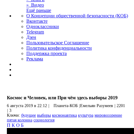
» Видео
Ещё раньше
О Концепции общественной безопасности (КОБ)
Вконтакте
Одноклассники
Telegram
Дзен
Пользовательское Соглашение
Политика конфиденциальности
Поддержка проекта
Реклама
Космос и Человек, или При чём здесь выборы 2019
6 августа 2019 в 22:12
|
Планета-КОБ
|
Емельян Разумеев
|
2201
|
3
Ключи:
будущее
выборы
космонавтика
культура
мировоззрение
пятая колонна
социология
П
К
О
Б