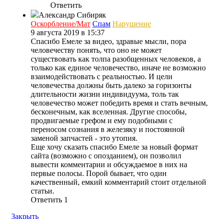
Ответить
Александр Сибиряк
Оскорбление/Мат
Спам
Нарушение
9 августа 2019 в 15:37
Спасибо Емеле за видео, здравые мысли, пора
человечеству понять, что оно не может
существовать как толпа разобщенных человеков, а
только как единое человечество, иначе не возможно
взаимодействовать с реальностью. И цели
человечества должны быть далеко за горизонты
длительности жизни индивидуума, толь так
человечество может победить время и стать вечным,
бесконечным, как вселенная. Другие способы,
продвигаемые грефом и ему подобными с
переносом сознания в железяку и постоянной
заменой запчастей - это утопия.
Еще хочу сказать спасибо Емеле за новый формат
сайта (возможно с опозданием), он позволил
вывести комментарии и обсуждаемое в них на
первые полосы. Порой бывает, что один
качественный, емкий комментарий стоит отдельной
статьи.
Ответить
1
Закрыть