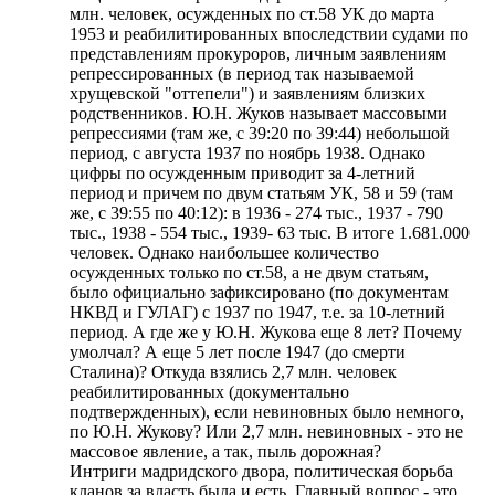
млн. человек, осужденных по ст.58 УК до марта
1953 и реабилитированных впоследствии судами по
представлениям прокуроров, личным заявлениям
репрессированных (в период так называемой
хрущевской "оттепели") и заявлениям близких
родственников. Ю.Н. Жуков называет массовыми
репрессиями (там же, с 39:20 по 39:44) небольшой
период, с августа 1937 по ноябрь 1938. Однако
цифры по осужденным приводит за 4-летний
период и причем по двум статьям УК, 58 и 59 (там
же, с 39:55 по 40:12): в 1936 - 274 тыс., 1937 - 790
тыс., 1938 - 554 тыс., 1939- 63 тыс. В итоге 1.681.000
человек. Однако наибольшее количество
осужденных только по ст.58, а не двум статьям,
было официально зафиксировано (по документам
НКВД и ГУЛАГ) с 1937 по 1947, т.е. за 10-летний
период. А где же у Ю.Н. Жукова еще 8 лет? Почему
умолчал? А еще 5 лет после 1947 (до смерти
Сталина)? Откуда взялись 2,7 млн. человек
реабилитированных (документально
подтвержденных), если невиновных было немного,
по Ю.Н. Жукову? Или 2,7 млн. невиновных - это не
массовое явление, а так, пыль дорожная?
Интриги мадридского двора, политическая борьба
кланов за власть была и есть. Главный вопрос - это