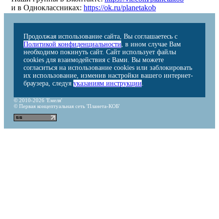
и в Одноклассниках:
https://ok.ru/planetakob
Продолжая использование сайта, Вы соглашаетесь с
Политикой конфиденциальности
, в ином случае Вам
необходимо покинуть сайт. Сайт использует файлы
cookies для взаимодействия с Вами. Вы можете
согласиться на использование cookies или заблокировать
их использование, изменив настройки вашего интернет-
браузера, следуя
указаниям инструкции
.
© 2010-2026 'Емеля'
© Первая концептуальная сеть 'Планета-КОБ'