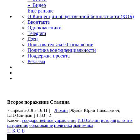
» Видео
Ещё раньше
О Концепции общественной безопасности (КОБ)
Вконтакте
Одноклассники
Telegram
Дзен
Пользовательское Соглашение
Политика конфиденциальности
Поддержка проекта
Реклама
Второе поражение Сталина
7 апреля 2019 в 16:11
|
Люкин
|
Жуков Юрий Николаевич,
Е.Ю.Спицын
|
1833
|
2
Ключи:
государственное управление
И.В.Сталин
история
ключи к
разумению
образование
политика
экономика
П
К
О
Б