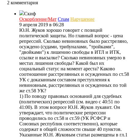
2 комментария
Скиф
Оскорбление/Мат
Спам
Нарушение
9 апреля 2019 в 06:28
Ю.Н. Жуков хорошо говорит с позиций
политической защиты. Но главный вопрос - цена
репрессий. Сколько невиновных было расстреляно,
осуждено (судами, трибуналами, "тройками",
"двойками") к лишению свободы в ИТЛ и ИТК,
ссылке и высылке? Сколько невиновных умерло в
местах лишения свободы? Какой был их
социальный статус на момент ареста? Каково
соотношение расстрелянных и осужденных по ст.58
УК с доказанным составом преступления к
невиновным, расстрелянных и осужденных по той
же ст.58 УК?
1) По поводу правовых оснований для судебных
(политических) репрессий (см. видео с 40:51 по
41:00). В этом вопросе Ю.Н. Жуков лукавит. Он
утверждает, что политические репрессии
проводились по ст.58 и ст.59 (УК РСФСР и
Союзных республик соответственно), которые
содержат в общей сложности свыше 40 пунктов.
Указанные Ю.Н. Жуковым статьи размещены в гл.1