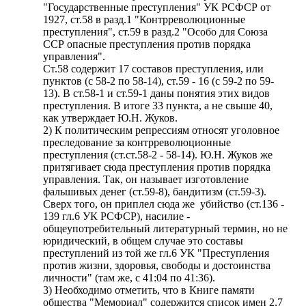
"Государственные преступления" УК РСФСР от
1927, ст.58 в разд.1 "Контрреволюционные
преступления", ст.59 в разд.2 "Особо для Союза
ССР опасные преступления против порядка
управления".
Ст.58 содержит 17 составов преступления, или
пунктов (с 58-2 по 58-14), ст.59 - 16 (с 59-2 по 59-
13). В ст.58-1 и ст.59-1 даны понятия этих видов
преступления. В итоге 33 пункта, а не свыше 40,
как утверждает Ю.Н. Жуков.
2) К политическим репрессиям относят уголовное
преследование за контрреволюционные
преступления (ст.ст.58-2 - 58-14). Ю.Н. Жуков же
притягивает сюда преступления против порядка
управления. Так, он называет изготовление
фальшивых денег (ст.59-8), бандитизм (ст.59-3).
Сверх того, он приплел сюда же убийство (ст.136 -
139 гл.6 УК РСФСР), насилие -
общеупотребительный литературный термин, но не
юридический, в общем случае это составы
преступлений из той же гл.6 УК "Преступления
против жизни, здоровья, свободы и достоинства
личности" (там же, с 41:04 по 41:36).
3) Необходимо отметить, что в Книге памяти
общества "Мемориал" содержится список имен 2,7