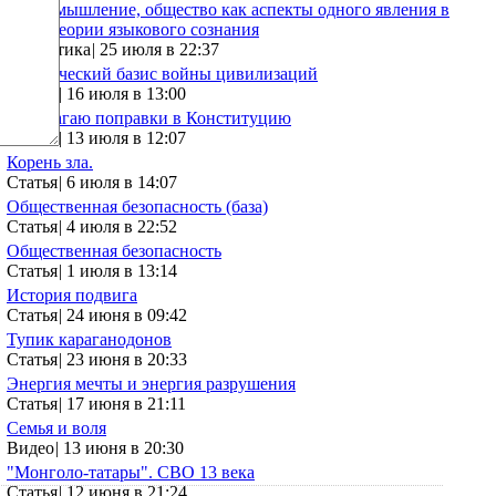
Язык, мышление, общество как аспекты одного явления в
свете теории языкового сознания
Аналитика
|
25 июля в 22:37
Генетический базис войны цивилизаций
Статья
|
16 июля в 13:00
Предлагаю поправки в Конституцию
Статья
|
13 июля в 12:07
Корень зла.
Статья
|
6 июля в 14:07
Общественная безопасность (база)
Статья
|
4 июля в 22:52
Общественная безопасность
Статья
|
1 июля в 13:14
История подвига
Статья
|
24 июня в 09:42
Тупик караганодонов
Статья
|
23 июня в 20:33
Энергия мечты и энергия разрушения
Статья
|
17 июня в 21:11
Семья и воля
Видео
|
13 июня в 20:30
"Монголо-татары". СВО 13 века
Статья
|
12 июня в 21:24