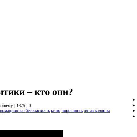
итики – кто они?
рошему
|
1875
|
0
ормационная безопасность
кино
порочность
пятая колонна