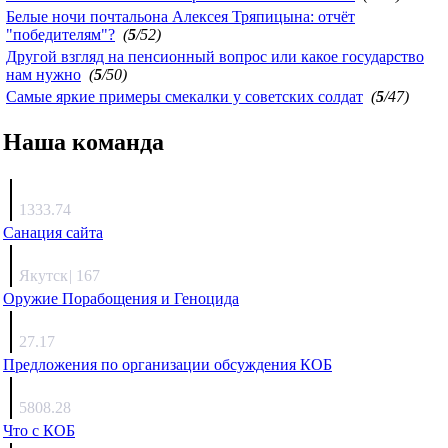
Белые ночи почтальона Алексея Тряпицына: отчёт
"победителям"?
(
5
/52)
Другой взгляд на пенсионный вопрос или какое государство
нам нужно
(
5
/50)
Самые яркие примеры смекалки у советских солдат
(
5
/47)
Наша команда
Агафонов
1333.74
Санация сайта
Каиргали
Якутск
|
167
Оружие Порабощения и Геноцида
Михаил Михайлович
27.17
Предложения по организации обсуждения КОБ
Люкин
5808.28
Что с КОБ