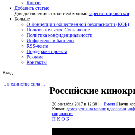
Ключи
Добавить статью
Для добавления статьи необходимо
зарегистрироваться
Больше
О Концепции общественной безопасности (КОБ)
Пользовательское Соглашение
Политика конфиденциальности
Информеры и баннеры
RSS-лента
Поддержка проекта
Реклама
Контакты
Вход
... в единстве сила ...
Российские кинокр
26 сентября 2017 в 12:38
|
Емеля
|
Научи хо
Ключи:
демократия на марше
идеологии
инф
социология
П
К
О
Б