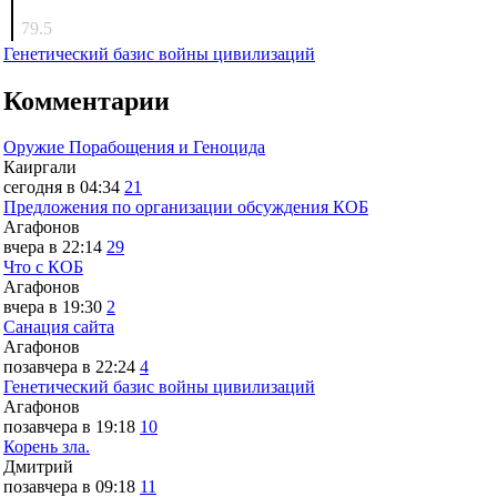
surov
79.5
Генетический базис войны цивилизаций
Комментарии
Оружие Порабощения и Геноцида
Каиргали
сегодня в 04:34
21
Предложения по организации обсуждения КОБ
Агафонов
вчера в 22:14
29
Что с КОБ
Агафонов
вчера в 19:30
2
Санация сайта
Агафонов
позавчера в 22:24
4
Генетический базис войны цивилизаций
Агафонов
позавчера в 19:18
10
Корень зла.
Дмитрий
позавчера в 09:18
11