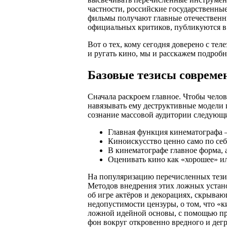
частности, российские государственны
фильмы получают главные отечественн
официальных критиков, публикуются 
Вот о тех, кому сегодня доверено с те
и ругать кино, мы и расскажем подробн
Базовые тезисы соврем
Сначала раскроем главное. Чтобы чело
навязывать ему деструктивные модели 
сознание массовой аудитории следующи
Главная функция кинематографа –
Киноискусство ценно само по себе
В кинематографе главное форма, 
Оценивать кино как «хорошее» ил
На популяризацию перечисленных тези
Методов внедрения этих ложных устан
об игре актёров и декорациях, скрыва
недопустимости цензуры, о том, что «ки
ложной идейной основы, с помощью 
фон вокруг откровенно вредного и дег