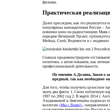
фильмы.
Практическая реализац
Далее проследим, как это реализуется 
популярных кинокритиков России – Ан
новинки кино на радиостанциях Маяк и
передаче Вечерний Ургант, публикуется 
Meduza, Сноб, Ведомости и с недавних
Сначала продемонстрируем отстаивае
политики, а затем покажем, как личные
профессиональной деятельности.
По мнению А.Долина, Закон о з
вредный, так как необходимо з
Для того, чтобы получить целостное п
знать два факта: 1. Свою публичную ка
1997 по 2002 год 2. В марте 2014 г. А
Ахеджаковой и Звягинцева подписал о
коллегам
«Мы с Вами!»
, направленное
осуждающее вмешательство России в п