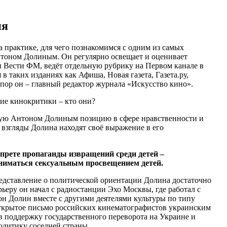
ия
на практике, для чего познакомимся с одним из самых
тоном Долиным. Он регулярно освещает и оценивает
 Вести ФМ, ведёт отдельную рубрику на Первом канале в
в таких изданиях как Афиша, Новая газета, Газета.ру,
 пор он – главный редактор журнала «Искусство кино».
мую Антоном Долиным позицию в сфере нравственности и
 взгляды Долина находят своё выражение в его
апрете пропаганды извращений среди детей –
аниматься сексуальным просвещением детей.
редставление о политической ориентации Долина достаточно
рьеру он начал с радиостанции Эхо Москвы, где работал с
нтон Долин вместе с другими деятелями культуры по типу
ткрытое письмо российских кинематографистов украинским
 в поддержку государственного переворота на Украине и
олитику соседней страны.