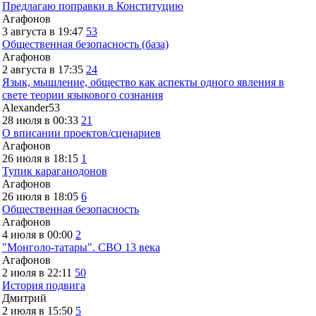
Предлагаю поправки в Конституцию
Агафонов
3 августа в 19:47
53
Общественная безопасность (база)
Агафонов
2 августа в 17:35
24
Язык, мышление, общество как аспекты одного явления в
свете теории языкового сознания
Alexander53
28 июля в 00:33
21
О вписании проектов/сценариев
Агафонов
26 июля в 18:15
1
Тупик караганодонов
Агафонов
26 июля в 18:05
6
Общественная безопасность
Агафонов
4 июля в 00:00
2
"Монголо-татары". СВО 13 века
Агафонов
2 июля в 22:11
50
История подвига
Дмитрий
2 июля в 15:50
5