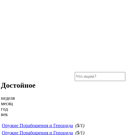
Достойное
неделя
месяц
год
век
Оружие Порабощения и Геноцида
(
5
/1)
Оружие Порабощения и Геноцида
(
5
/1)