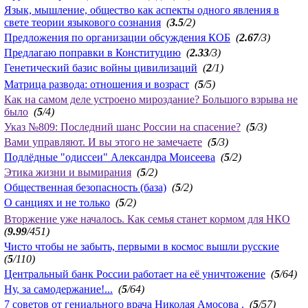
Язык, мышление, общество как аспекты одного явления в
свете теории языкового сознания
(
3.5
/2)
Предложения по организации обсуждения КОБ
(
2.67
/3)
Предлагаю поправки в Конституцию
(
2.33
/3)
Генетический базис войны цивилизаций
(
2
/1)
Матрица развода: отношения и возраст
(
5
/5)
Как на самом деле устроено мироздание? Большого взрыва не
было
(
5
/4)
Указ №809: Последний шанс России на спасение?
(
5
/3)
Вами управляют. И вы этого не замечаете
(
5
/3)
Подлёдные "одиссеи" Александра Моисеева
(
5
/2)
Этика жизни и вымирания
(
5
/2)
Общественная безопасность (база)
(
5
/2)
О санциях и не только
(
5
/2)
Вторжение уже началось. Как семья станет кормом для НКО
(
9.99
/451)
Чисто чтобы не забыть, первыми в космос вышли русские
(
5
/110)
Центральный банк России работает на её уничтожение
(
5
/64)
Ну, за самодержание!...
(
5
/64)
7 советов от гениального врача Николая Амосова .
(
5
/57)