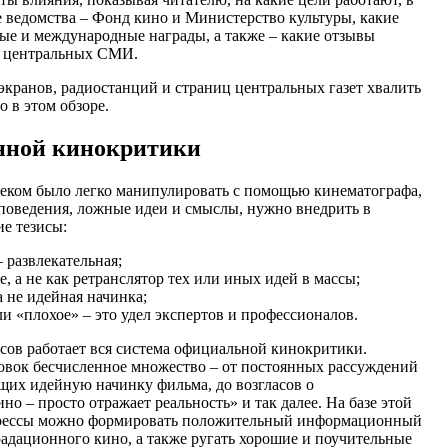
е ведомства – Фонд кино и Министерство культуры, какие
ые и международные награды, а также – какие отзывы
в центральных СМИ.
леэкранов, радиостанций и страниц центральных газет хвалить
о в этом обзоре.
енной кинокритики
веком было легко манипулировать с помощью кинематографа,
поведения, ложные идеи и смыслы, нужно внедрить в
е тезисы:
 развлекательная;
, а не как ретранслятор тех или иных идей в массы;
а не идейная начинка;
и «плохое» – это удел экспертов и профессионалов.
сов работает вся система официальной кинокритики.
овок бесчисленное множество – от постоянных рассуждений
ющих идейную начинку фильма, до возгласов о
но – просто отражает реальность» и так далее. На базе этой
прессы можно формировать положительный информационный
радационного кино, а также ругать хорошие и поучительные