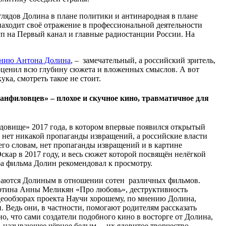
глядов Долина в плане политики и антинародная в плане
аходит своё отражение в профессиональной деятельности
уп на Первый канал и главные радиостанции России. На
ению Антона Долина
, – замечательный, а российский зритель,
оценил всю глубину сюжета и вложенных смыслов. А вот
ка, смотреть такое не стоит.
анфиловцев» – плохое и скучное кино, травматичное для
довище» 2017 года, в котором впервые появился открытый
 нет никакой пропаганды извращений, а российские власти
 его словам, нет пропаганды извращений и в картине
кар в 2017 году, и весь сюжет которой посвящён нелёгкой
оба фильма Долин рекомендовал к просмотру.
ваются Долиным в отношении сотен различных фильмов.
ртина Анны Меликян «Про любовь», деструктивность
деообзорах проекта Научи хорошему, по мнению Долина,
 Ведь они, в частности, помогают родителям рассказать
но, что сами создатели подобного кино в восторге от Долина,
н, называющее чёрное белым, – их ядовитое творчество