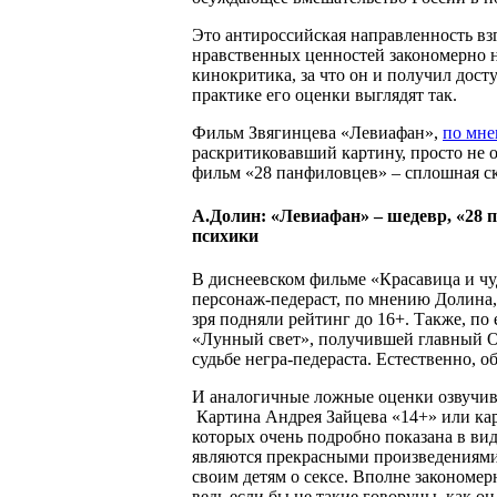
Это антироссийская направленность вз
нравственных ценностей закономерно н
кинокритика, за что он и получил дост
практике его оценки выглядят так.
Фильм Звягинцева «Левиафан»,
по мн
раскритиковавший картину, просто не 
фильм «28 панфиловцев» – сплошная ску
А.Долин: «Левиафан» – шедевр, «28 п
психики
В диснеевском фильме «Красавица и чу
персонаж-педераст, по мнению Долина,
зря подняли рейтинг до 16+. Также, по
«Лунный свет», получившей главный Ос
судьбе негра-педераста. Естественно, 
И аналогичные ложные оценки озвучи
Картина Андрея Зайцева «14+» или ка
которых очень подробно показана в ви
являются прекрасными произведениями.
своим детям о сексе. Вполне закономер
ведь если бы не такие говоруны, как о