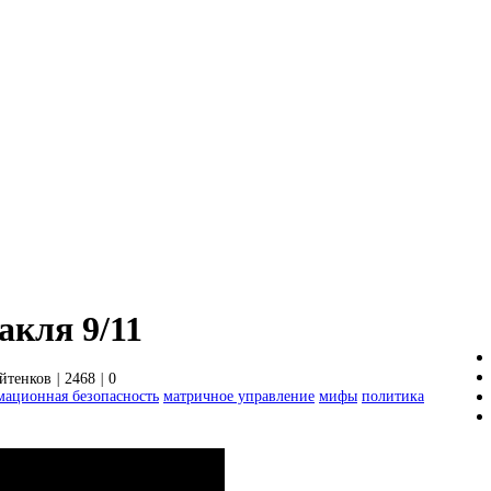
акля 9/11
йтенков
|
2468
|
0
ационная безопасность
матричное управление
мифы
политика