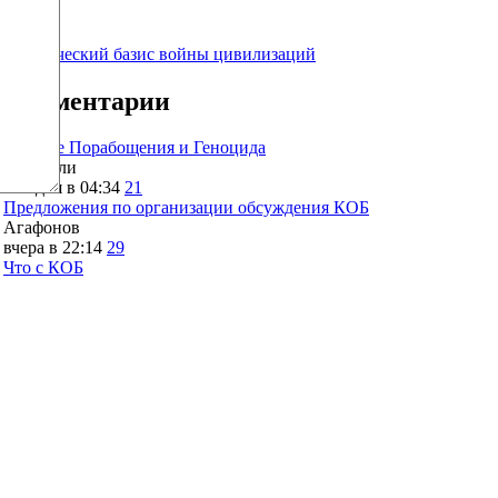
surov
79.5
Генетический базис войны цивилизаций
Комментарии
Оружие Порабощения и Геноцида
Каиргали
сегодня в 04:34
21
Предложения по организации обсуждения КОБ
Агафонов
вчера в 22:14
29
Что с КОБ