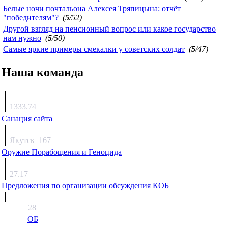
Белые ночи почтальона Алексея Тряпицына: отчёт
"победителям"?
(
5
/52)
Другой взгляд на пенсионный вопрос или какое государство
нам нужно
(
5
/50)
Самые яркие примеры смекалки у советских солдат
(
5
/47)
Наша команда
Агафонов
1333.74
Санация сайта
Каиргали
Якутск
|
167
Оружие Порабощения и Геноцида
Михаил Михайлович
27.17
Предложения по организации обсуждения КОБ
Люкин
5808.28
Что с КОБ