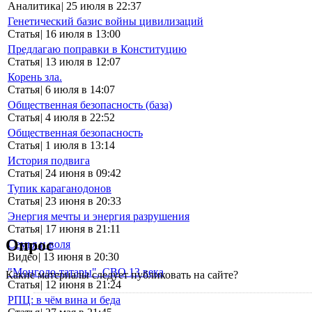
Аналитика
|
25 июля в 22:37
Генетический базис войны цивилизаций
Статья
|
16 июля в 13:00
Предлагаю поправки в Конституцию
Статья
|
13 июля в 12:07
Корень зла.
Статья
|
6 июля в 14:07
Общественная безопасность (база)
Статья
|
4 июля в 22:52
Общественная безопасность
Статья
|
1 июля в 13:14
История подвига
Статья
|
24 июня в 09:42
Тупик караганодонов
Статья
|
23 июня в 20:33
Энергия мечты и энергия разрушения
Статья
|
17 июня в 21:11
Опрос
Семья и воля
Видео
|
13 июня в 20:30
"Монголо-татары". СВО 13 века
Какие материалы следует публиковать на сайте?
Статья
|
12 июня в 21:24
РПЦ: в чём вина и беда