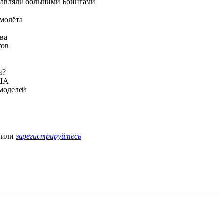
правляли большими Боингами
амолёта
ава
тов
н?
США
 моделей
или
зарегистрируйтесь