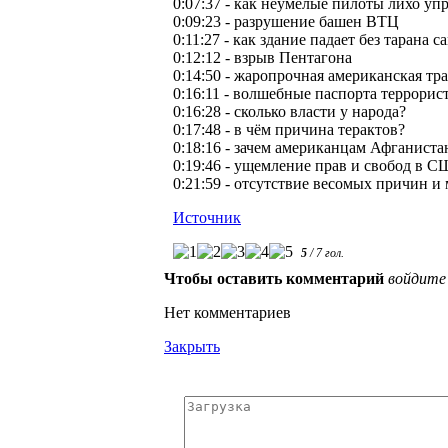
0:07:37 - как неумелые пилоты лихо у
0:09:23 - разрушение башен ВТЦ
0:11:27 - как здание падает без тарана с
0:12:12 - взрыв Пентагона
0:14:50 - жаропрочная американская тр
0:16:11 - волшебные паспорта террорис
0:16:28 - сколько власти у народа?
0:17:48 - в чём причина терактов?
0:18:16 - зачем американцам Афганиста
0:19:46 - ущемление прав и свобод в 
0:21:59 - отсутствие весомых причин и
Источник
5
/
7
гол.
Чтобы оставить комментарий
войдите
Нет комментариев
Закрыть