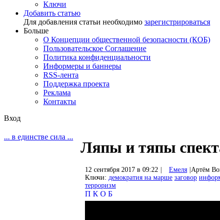
Ключи
Добавить статью
Для добавления статьи необходимо
зарегистрироваться
Больше
О Концепции общественной безопасности (КОБ)
Пользовательское Соглашение
Политика конфиденциальности
Информеры и баннеры
RSS-лента
Поддержка проекта
Реклама
Контакты
Вход
... в единстве сила ...
Ляпы и тяпы спект
12 сентября 2017 в 09:22
|
Емеля
|
Артём Во
Ключи:
демократия на марше
заговор
информ
терроризм
П
К
О
Б