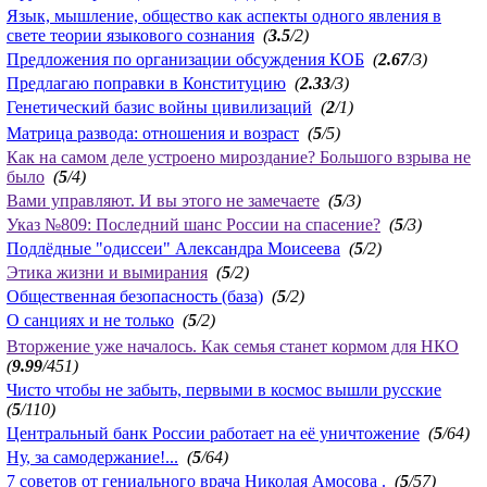
Язык, мышление, общество как аспекты одного явления в
свете теории языкового сознания
(
3.5
/2)
Предложения по организации обсуждения КОБ
(
2.67
/3)
Предлагаю поправки в Конституцию
(
2.33
/3)
Генетический базис войны цивилизаций
(
2
/1)
Матрица развода: отношения и возраст
(
5
/5)
Как на самом деле устроено мироздание? Большого взрыва не
было
(
5
/4)
Вами управляют. И вы этого не замечаете
(
5
/3)
Указ №809: Последний шанс России на спасение?
(
5
/3)
Подлёдные "одиссеи" Александра Моисеева
(
5
/2)
Этика жизни и вымирания
(
5
/2)
Общественная безопасность (база)
(
5
/2)
О санциях и не только
(
5
/2)
Вторжение уже началось. Как семья станет кормом для НКО
(
9.99
/451)
Чисто чтобы не забыть, первыми в космос вышли русские
(
5
/110)
Центральный банк России работает на её уничтожение
(
5
/64)
Ну, за самодержание!...
(
5
/64)
7 советов от гениального врача Николая Амосова .
(
5
/57)