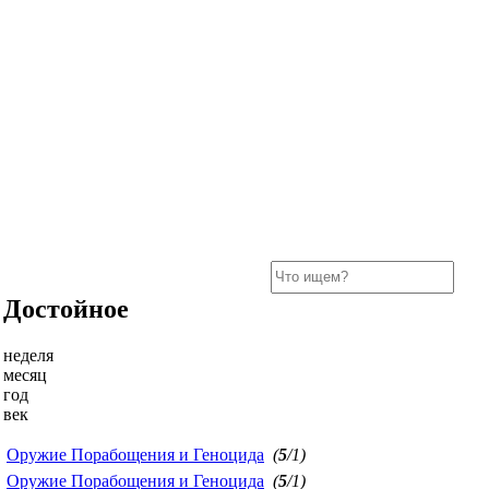
Достойное
неделя
месяц
год
век
Оружие Порабощения и Геноцида
(
5
/1)
Оружие Порабощения и Геноцида
(
5
/1)