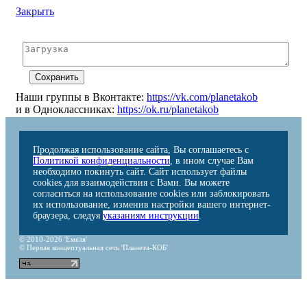
Закрыть
Наши группы в Вконтакте:
https://vk.com/planetakob
и в Одноклассниках:
https://ok.ru/planetakob
Продолжая использование сайта, Вы соглашаетесь с
Политикой конфиденциальности
, в ином случае Вам
необходимо покинуть сайт. Сайт использует файлы
cookies для взаимодействия с Вами. Вы можете
согласиться на использование cookies или заблокировать
их использование, изменив настройки вашего интернет-
браузера, следуя
указаниям инструкции
.
© 2010-2026 'Емеля'
© Первая концептуальная сеть 'Планета-КОБ'