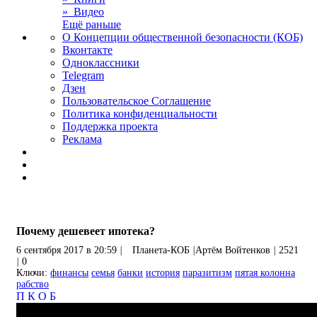
» Видео
Ещё раньше
О Концепции общественной безопасности (КОБ)
Вконтакте
Одноклассники
Telegram
Дзен
Пользовательское Соглашение
Политика конфиденциальности
Поддержка проекта
Реклама
Почему дешевеет ипотека?
6 сентября 2017 в 20:59
|
Планета-КОБ
|
Артём Войтенков
|
2521
|
0
Ключи:
финансы
семья
банки
история
паразитизм
пятая колонна
рабство
П
К
О
Б