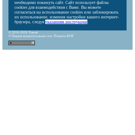
необходимо покинуть сайт. Сайт использует файлы
cookies для взаимодействия с Вами. Вы можете
согласиться на использование cookies или заблокировать
их использование, изменив настройки вашего интернет-
браузера, следуя
указаниям инструкции
.
© 2010-2026 'Емеля'
© Первая концептуальная сеть 'Планета-КОБ'